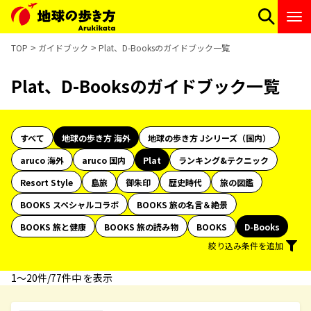
TOP
ガイドブック
Plat、D-Booksのガイドブック一覧
Plat、D-Booksのガイドブック一覧
すべて
地球の歩き方 海外
地球の歩き方 Jシリーズ（国内）
aruco 海外
aruco 国内
Plat
ランキング&テクニック
Resort Style
島旅
御朱印
歴史時代
旅の図鑑
BOOKS スペシャルコラボ
BOOKS 旅の名言＆絶景
BOOKS 旅と健康
BOOKS 旅の読み物
BOOKS
D-Books
絞り込み条件を追加
1〜20件/77件中 を表示