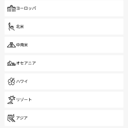
も、旅行者にとっては魅力的なポイント。グルメも豊富
で、ホーカーズは地元の風情を楽しめる外せないスポット
ヨーロッパ
だ。訪れる人を飽きさせないシンガポールで、多様な魅力
を体感しよう。 なお、新着のシンガポール情報は
コンテン
ツ一覧
を参照してほしい。
北米
中南米
オセアニア
ハワイ
リゾート
アジア