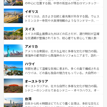
ンテンツ一覧
を参照してほしい。
から魅了する。また、フランスは美食の国としても知ら
の中心に位置する国。中世の街並みが残るロマンチック街
れ、フランス料理はユネスコ無形文化遺産にも登録されて
道から、未来を先取りするようなモダンな都市まで多様な
イギリス
いる。シャンパンの発祥地であるランス、プロヴァンスの
顔を持つこの国は、どこを歩いても飽きることがない。ベ
香り高いラベンダー畑など、多彩な楽しみ方が可能だ。さ
ルリンの文化的活気、バイエルン州のアルプスの絶景、そ
イギリスは、古きよき伝統と最先端が共存する国。ウェス
らに、パリ以外の地域にも魅力が溢れており、どの街角に
してライン川沿いのワイン畑といった風景は必見。ビール
トミンスター寺院や大英博物館のようなランドマーク、歴
も豊かな歴史と文化が息づいている。パリ以外の個性あふ
とソーセージを味わいながら地元の人と過ごす楽しい時間
史ある大学都市、美しい丘陵地帯や牧歌的な風景など、エ
れる地方に足を運ぶとそれぞれで全く異なる文化を体験で
スイス
は、お酒好きな人にはぜひ体験してほしい。 なお、新着の
リアごとに異なる魅力がある。また、優雅なアフタヌーン
きるだろう。 なお、新着のフランス情報は
コンテンツ一覧
ドイツ情報は
コンテンツ一覧
を参照してほしい。
ティー、ビール好きにはたまらない英国パブ、サッカー観
スイスの国土面積は九州ほどの広さだが、運行時刻が正確
を参照してほしい。
戦など、本場だからこそできる体験も豊富。イギリスを旅
な交通網が整備されており、初心者でも安心して個人旅行
して楽しみつくそう。 なお、新着のイギリス情報は
コンテ
を楽しめる。日本同様に時刻表どおりの旅が可能だ。中世
アメリカ
ンツ一覧
を参照してほしい。
の建物がそのまま残る町や、スイスならではのユニークな
博物館もあり、アルプス観光だけでなく町歩きも満喫する
アメリカ合衆国は、広大な土地と多様な文化が魅力の国。
ことができる。国民の所得が高いため物価も高いが、旅行
東海岸の都市部から西海岸のカリフォルニアまで、訪れる
者向けの交通パス提供のサービスもあり、うまく活用すれ
場所ごとに異なる風景と体験が待っている。ニューヨーク
ハワイ
ば市内交通費無料で観光を楽しむこともできる。 なお、新
のような巨大都市は、観光、ショッピング、エンターテイ
着のスイス情報は
コンテンツ一覧
を参照してほしい。
ンメントが詰まった刺激的なスポットだ。一方、アメリカ
年間を通じて温暖な気候に恵まれ、多くの島で構成される
西部には大自然が広がり、グランドキャニオンやイエロー
ハワイは、どの島も独自の魅力をもっている。大自然の神
ストーン国立公園といった絶景が堪能できる。さらに、南
秘を感じたいなら、火山が生み出した壮大な景観を誇るハ
オーストラリア
部のニューオーリンズでは、音楽と美食が融合した独特の
ワイ島は見逃せない。また、定番の観光地といえばオアフ
文化が魅力。旅行者はアメリカの各地域で異なる魅力を楽
島だが、静かな自然を求めるならマウイ島やカウアイ島が
オーストラリアは、壮大な自然と多様な文化が魅力の国。
しみながら、その多様性と豊かな歴史を感じることができ
おすすめ。エメラルドグリーンに輝く海をはじめ、豊かな
シドニーのシンボルであるシドニー・オペラハウス、オー
るだろう。車でのロードトリップや列車の旅も、アメリカ
文化や歴史が息づいている。「アロハスピリット」と呼ば
ストラリア東海岸北部に広がる大サンゴ礁地帯グレートバ
ならではの贅沢な旅のスタイルだ。 なお、新着のアメリカ
台湾
れるおもてなしの心で訪れる人々を迎えてくれるハワイの
リアリーフや大陸中央部にそびえるウルル（エアーズロッ
情報は
コンテンツ一覧
を参照してほしい。
人々、おいしいローカルフードやハワイアンミュージッ
ク）、タスマニアの美しい原生林やケアンズの熱帯雨林な
日本から約４時間ほどでたどり着く台湾は、多彩な文化と