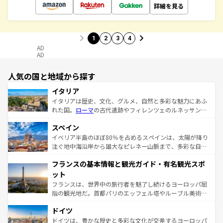
詳細を見る
1
2
3
4
AD
AD
人気の国と地域から探す
イタリア
イタリアは歴史、文化、グルメ、自然と多彩な魅力にあふ
れた国。
ローマ
の古代遺跡やフィレンツェのルネッサンス
美術、ヴェネツィアの運河など、歴史あるスポットはもち
スペイン
ろん、トスカーナの美しい田園風景やアマルフィ海岸の絶
景など、自然景観も見逃せない。観光の合間には、本場の
イベリア半島のほぼ80％を占めるスペインは、太陽が降り
ピザやパスタなど、絶品のイタリア料理を堪能することも
注ぐ地中海沿岸から雄大なピレネー山脈まで、多彩な自然
できる。朝目覚めてから夜眠るまで、すべての瞬間を楽し
と文化が詰まったヨーロッパ屈指の旅行先だ。多様な地域
フランスの基本情報と観光ガイド・有名観光スポ
ませてくれるイタリアで、忘れられない旅をしてみよう！
文化が根付くこの国では、情熱的なフラメンコ、熱気あふ
なお、新着のイタリア情報は
コンテンツ一覧
を参照してほ
れる闘牛、そして美味しいタパスが生活の一部となってい
ット
しい。
る。首都マドリードの洗練された雰囲気や、バルセロナの
フランスは、世界中の旅行者を魅了し続けるヨーロッパ屈
アートに溢れた街角から、地方では古代ローマ遺跡や中世
指の観光地だ。首都パリのエッフェル塔やルーブル美術館
の城塞都市、穏やかなビーチリゾートまで多彩な表情を見
といった象徴的なスポットから、田舎町の古風な美しさま
せる。地方によって風土や気候が異なるスペインはその個
ドイツ
で、幅広い魅力が詰まっている。華麗な宮殿、歴史的な大
性で訪れる人を魅了する。 なお、新着のスペイン情報は
コ
聖堂、美しいビーチ、そして豊かな自然が、訪れる者を心
ドイツは、豊かな歴史と多彩な文化が交差するヨーロッパ