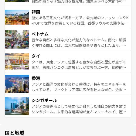
ク、伝統的なフラダンスなど、すべてがハワイの魅力を彩
ど、見どころがたくさん。また、カフェやワイン、オージ
自然が織りなす魅力的な観光地。活気あふれる大都市の台
っている。訪れるたびに新しい発見と感動が待っているハ
ービーフなどの食文化も豊かで、美味しいものであふれて
北やノスタルジックな町並みが人気な九份（ジォウフェ
ワイを、存分に味わってほしい。 なお、新着のハワイ情報
韓国
いる。アクティビティも充実しており、サーフィンやダイ
ン）、静ひつな山岳地帯である台湾東部など、都市の喧騒
は
コンテンツ一覧
を参照してほしい。
ビング、ハイキングなど、アウトドア好きにはたまらな
と山間の静けさが共存しており、訪れる人に新しい発見と
歴史ある王朝文化が残る一方で、最先端のファッションやK
い。オーストラリアの多彩な魅力を存分に味わいつくそ
驚きをもたらしてくれる。また、奥深い台湾の食文化も魅
-POPで世界を席巻している韓国。首都ソウルの宮殿や伝統
う。 なお、新着のオーストラリア情報は
コンテンツ一覧
を
力で、夜市などの屋台グルメから高級料理、ヘルシーで美
家屋が並ぶエリアでは韓国の歴史と文化に浸ることがで
参照してほしい。
ベトナム
容にもいいと評判のスイーツなど、バラエティ豊かな料理
き、地方に足を延ばせば四季折々の自然美を楽しむことが
が味わえる。 なお、新着の台湾情報は
コンテンツ一覧
を参
できる。そして、キムチや焼肉、絶品のストリートフード
豊かな自然と多様な文化が魅力的なベトナム。南北に細長
照してほしい。
まで、さまざまな韓国料理が待っている。夜には、韓国な
く伸びる国土には、広大な田園風景や青々とした山々、世
らではのナイトライフも堪能できる。あたたかいホスピタ
界遺産に登録された壮大な自然景観が点在し、都市部では
タイ
リティに包まれながら、韓国の多彩な魅力を心ゆくまで味
急速な発展と共に伝統が息づく。ハノイの古い町並みやホ
わってみてほしい。 なお、新着の韓国情報は
コンテンツ一
ーチミン市のフランス統治時代の建物も、独特の雰囲気を
タイは、東南アジアに位置する豊かな自然と歴史が息づく
覧
を参照してほしい。
醸し出している。また、バラエティの豊かさとおいしさで
国だ。首都バンコクは高層ビルが立ち並ぶ一方、伝統的な
世界中の食通を魅了してやまないベトナム料理も魅力のひ
寺院や市場がいたるところに点在し、古きよき文化と現代
香港
とつ。フォーやバインミー、ベトナムコーヒーなどは、ぜ
の活気が交差している。北部ではチェンマイなどの山岳地
ひ現地で味わいたい。どの地域を訪れてもあたたかい人々
帯で自然と触れ合い、南部ではプーケットやクラビの美し
アジアと西洋の文化が交わる香港は、特有のエネルギーを
が旅行者を迎えてくれるので、きっと忘れられない旅にな
いビーチでリゾート気分を楽しむことができる。タイ料理
もっている。ヴィクトリア湾に広がる壮大な景色、近未来
るはずだ。 なお、新着のベトナム情報は
コンテンツ一覧
を
は世界的に有名で、屋台から高級レストランまで味覚を刺
的なアートスポット、そして歴史と現代が融合した町並
参照してほしい。
シンガポール
激する。気候は一年中温暖で、どの季節にも異なる楽しみ
み、どこを訪れても感動するはず。観光スポットが密集し
が待っている。親しみやすいタイの人々、仏教を中心とし
ており、効率よく見どころを回れるのも魅力。息をのむよ
アジアの交差点として多文化が融合した独自の魅力を放つ
た文化、そして多様な観光資源が、訪れる旅人を魅了し続
うな絶景から文化的な体験まで、香港を存分に楽しみ尽く
シンガポール。未来的な建築物が並ぶマリーナベイ、歴史
ける。 なお、新着のタイ情報は
コンテンツ一覧
を参照して
そう。 なお、新着の香港情報は
コンテンツ一覧
を参照して
と伝統を感じられるエスニックタウン、多数の緑豊かな公
ほしい。
ほしい。
園や自然保護区など、自然が調和した近代的な景観と文化
の多様性あふれるカラフルな町は、どこを歩いても新しい
国と地域
発見がある。さらに、治安のよさや充実した公共交通機関