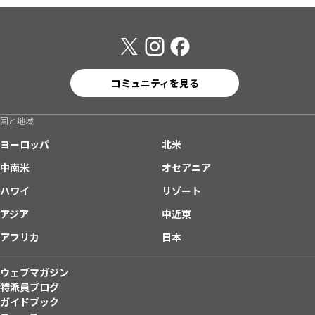
コミュニティを見る
国と地域
ヨーロッパ
北米
中南米
オセアニア
ハワイ
リゾート
アジア
中近東
アフリカ
日本
ウェブマガジン
特派員ブログ
ガイドブック