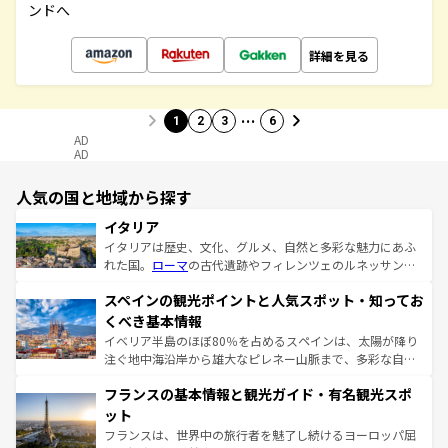
ンドへ
詳細を見る
…
1
2
3
6
AD
AD
人気の国と地域から探す
イタリア
イタリアは歴史、文化、グルメ、自然と多彩な魅力にあふ
れた国。
ローマ
の古代遺跡やフィレンツェのルネッサンス
美術、ヴェネツィアの運河など、歴史あるスポットはもち
スペインの観光ポイントと人気スポット・知ってお
ろん、トスカーナの美しい田園風景やアマルフィ海岸の絶
景など、自然景観も見逃せない。観光の合間には、本場の
くべき基本情報
ピザやパスタなど、絶品のイタリア料理を堪能することも
イベリア半島のほぼ80％を占めるスペインは、太陽が降り
できる。朝目覚めてから夜眠るまで、すべての瞬間を楽し
注ぐ地中海沿岸から雄大なピレネー山脈まで、多彩な自然
ませてくれるイタリアで、忘れられない旅をしてみよう！
と文化が詰まったヨーロッパ屈指の旅行先だ。多様な地域
なお、新着のイタリア情報は
コンテンツ一覧
を参照してほ
フランスの基本情報と観光ガイド・有名観光スポ
文化が根付くこの国では、情熱的なフラメンコ、熱気あふ
しい。
れる闘牛、そして美味しいタパスが生活の一部となってい
ット
る。首都マドリードの洗練された雰囲気や、バルセロナの
フランスは、世界中の旅行者を魅了し続けるヨーロッパ屈