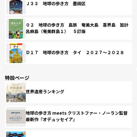
Ｊ３３ 地球の歩き方 墨田区
０２ 地球の歩き方 島旅 奄美大島 喜界島 加計
呂麻島（奄美群島１） ５訂版
Ｄ１７ 地球の歩き方 タイ ２０２７～２０２８
特設ページ
世界遺産ランキング
地球の歩き方 meets クリストファー・ノーラン監督
最新作『オデュッセイア』