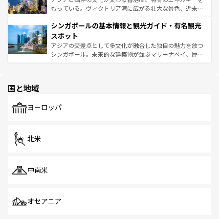
が旅行者を迎えてくれるので、きっと忘れられない旅にな
いビーチでリゾート気分を楽しむことができる。タイ料理
もっている。ヴィクトリア湾に広がる壮大な景色、近未来
るはずだ。 なお、新着のベトナム情報は
コンテンツ一覧
を
は世界的に有名で、屋台から高級レストランまで味覚を刺
的なアートスポット、そして歴史と現代が融合した町並
参照してほしい。
シンガポールの基本情報と観光ガイド・有名観光
激する。気候は一年中温暖で、どの季節にも異なる楽しみ
み、どこを訪れても感動するはず。観光スポットが密集し
が待っている。親しみやすいタイの人々、仏教を中心とし
ており、効率よく見どころを回れるのも魅力。息をのむよ
スポット
た文化、そして多様な観光資源が、訪れる旅人を魅了し続
うな絶景から文化的な体験まで、香港を存分に楽しみ尽く
アジアの交差点として多文化が融合した独自の魅力を放つ
ける。 なお、新着のタイ情報は
コンテンツ一覧
を参照して
そう。 なお、新着の香港情報は
コンテンツ一覧
を参照して
シンガポール。未来的な建築物が並ぶマリーナベイ、歴史
ほしい。
ほしい。
と伝統を感じられるエスニックタウン、多数の緑豊かな公
園や自然保護区など、自然が調和した近代的な景観と文化
の多様性あふれるカラフルな町は、どこを歩いても新しい
国と地域
発見がある。さらに、治安のよさや充実した公共交通機関
も、旅行者にとっては魅力的なポイント。グルメも豊富
で、ホーカーズは地元の風情を楽しめる外せないスポット
ヨーロッパ
だ。訪れる人を飽きさせないシンガポールで、多様な魅力
を体感しよう。 なお、新着のシンガポール情報は
コンテン
ツ一覧
を参照してほしい。
北米
中南米
オセアニア