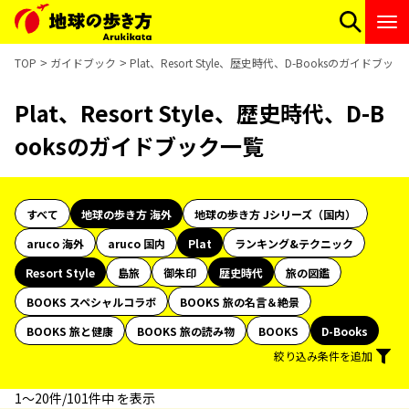
TOP
ガイドブック
Plat、Resort Style、歴史時代、D-Booksのガイドブッ
Plat、Resort Style、歴史時代、D-B
ooksのガイドブック一覧
すべて
地球の歩き方 海外
地球の歩き方 Jシリーズ（国内）
aruco 海外
aruco 国内
Plat
ランキング&テクニック
Resort Style
島旅
御朱印
歴史時代
旅の図鑑
BOOKS スペシャルコラボ
BOOKS 旅の名言＆絶景
BOOKS 旅と健康
BOOKS 旅の読み物
BOOKS
D-Books
絞り込み条件を追加
1〜20件/101件中 を表示