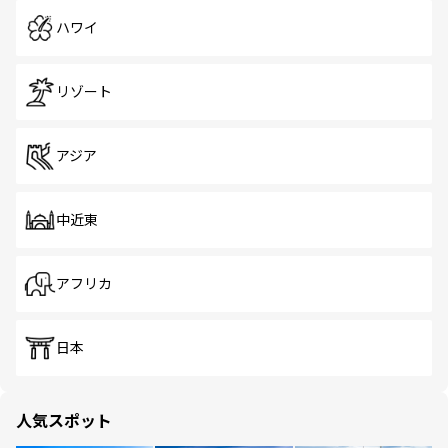
ハワイ
リゾート
アジア
中近東
アフリカ
日本
人気スポット