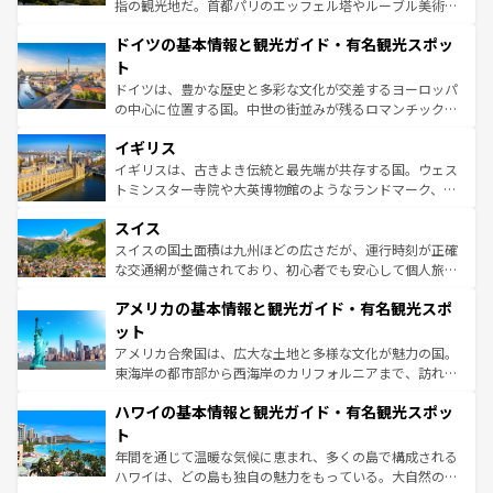
アートに溢れた街角から、地方では古代ローマ遺跡や中世
指の観光地だ。首都パリのエッフェル塔やルーブル美術館
の城塞都市、穏やかなビーチリゾートまで多彩な表情を見
といった象徴的なスポットから、田舎町の古風な美しさま
せる。地方によって風土や気候が異なるスペインはその個
ドイツの基本情報と観光ガイド・有名観光スポッ
で、幅広い魅力が詰まっている。華麗な宮殿、歴史的な大
性で訪れる人を魅了する。 なお、新着のスペイン情報は
コ
聖堂、美しいビーチ、そして豊かな自然が、訪れる者を心
ト
ンテンツ一覧
を参照してほしい。
から魅了する。また、フランスは美食の国としても知ら
ドイツは、豊かな歴史と多彩な文化が交差するヨーロッパ
れ、フランス料理はユネスコ無形文化遺産にも登録されて
の中心に位置する国。中世の街並みが残るロマンチック街
いる。シャンパンの発祥地であるランス、プロヴァンスの
道から、未来を先取りするようなモダンな都市まで多様な
香り高いラベンダー畑など、多彩な楽しみ方が可能だ。さ
イギリス
顔を持つこの国は、どこを歩いても飽きることがない。ベ
らに、パリ以外の地域にも魅力が溢れており、どの街角に
ルリンの文化的活気、バイエルン州のアルプスの絶景、そ
イギリスは、古きよき伝統と最先端が共存する国。ウェス
も豊かな歴史と文化が息づいている。パリ以外の個性あふ
してライン川沿いのワイン畑といった風景は必見。ビール
トミンスター寺院や大英博物館のようなランドマーク、歴
れる地方に足を運ぶとそれぞれで全く異なる文化を体験で
とソーセージを味わいながら地元の人と過ごす楽しい時間
史ある大学都市、美しい丘陵地帯や牧歌的な風景など、エ
きるだろう。 なお、新着のフランス情報は
コンテンツ一覧
スイス
は、お酒好きな人にはぜひ体験してほしい。 なお、新着の
リアごとに異なる魅力がある。また、優雅なアフタヌーン
を参照してほしい。
ドイツ情報は
コンテンツ一覧
を参照してほしい。
ティー、ビール好きにはたまらない英国パブ、サッカー観
スイスの国土面積は九州ほどの広さだが、運行時刻が正確
戦など、本場だからこそできる体験も豊富。イギリスを旅
な交通網が整備されており、初心者でも安心して個人旅行
して楽しみつくそう。 なお、新着のイギリス情報は
コンテ
を楽しめる。日本同様に時刻表どおりの旅が可能だ。中世
アメリカの基本情報と観光ガイド・有名観光スポ
ンツ一覧
を参照してほしい。
の建物がそのまま残る町や、スイスならではのユニークな
博物館もあり、アルプス観光だけでなく町歩きも満喫する
ット
ことができる。国民の所得が高いため物価も高いが、旅行
アメリカ合衆国は、広大な土地と多様な文化が魅力の国。
者向けの交通パス提供のサービスもあり、うまく活用すれ
東海岸の都市部から西海岸のカリフォルニアまで、訪れる
ば市内交通費無料で観光を楽しむこともできる。 なお、新
場所ごとに異なる風景と体験が待っている。ニューヨーク
着のスイス情報は
コンテンツ一覧
を参照してほしい。
ハワイの基本情報と観光ガイド・有名観光スポッ
のような巨大都市は、観光、ショッピング、エンターテイ
ンメントが詰まった刺激的なスポットだ。一方、アメリカ
ト
西部には大自然が広がり、グランドキャニオンやイエロー
年間を通じて温暖な気候に恵まれ、多くの島で構成される
ストーン国立公園といった絶景が堪能できる。さらに、南
ハワイは、どの島も独自の魅力をもっている。大自然の神
部のニューオーリンズでは、音楽と美食が融合した独特の