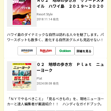
Ｒ０２ 地球の歩き方 リゾートスタ
イル ハワイ島 ２０１９～２０２０
Resort Style
2018.11.14 発売
ハワイ島のダイナミックな自然は訪れる人々を魅了します。パ
ワースポットも数多く、進化する自然派グルメも見逃せない！
詳細を見る
０２ 地球の歩き方 Ｐｌａｔ ニュ
ーヨーク
Plat
2024.08.08 発売
「ＮＹでやるべきこと」「見るべきもの」を、現地ニューヨー
カーと達人編集者が厳選紹介！！ ハンディなガイドブック。