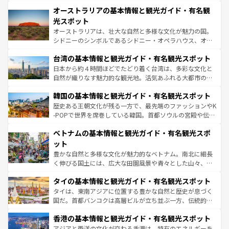
秘を感じたいなら、火山が生み出した壮大な景観を誇るハ
文化が魅力。旅行者はアメリカの各地域で異なる魅力を楽
オーストラリアの基本情報と観光ガイド・有名観
ワイ島は見逃せない。また、定番の観光地といえばオアフ
しみながら、その多様性と豊かな歴史を感じることができ
島だが、静かな自然を求めるならマウイ島やカウアイ島が
光スポット
るだろう。車でのロードトリップや列車の旅も、アメリカ
おすすめ。エメラルドグリーンに輝く海をはじめ、豊かな
オーストラリアは、壮大な自然と多様な文化が魅力の国。
ならではの贅沢な旅のスタイルだ。 なお、新着のアメリカ
文化や歴史が息づいている。「アロハスピリット」と呼ば
シドニーのシンボルであるシドニー・オペラハウス、オー
情報は
コンテンツ一覧
を参照してほしい。
れるおもてなしの心で訪れる人々を迎えてくれるハワイの
ストラリア東海岸北部に広がる大サンゴ礁地帯グレートバ
人々、おいしいローカルフードやハワイアンミュージッ
台湾の基本情報と観光ガイド・有名観光スポット
リアリーフや大陸中央部にそびえるウルル（エアーズロッ
ク、伝統的なフラダンスなど、すべてがハワイの魅力を彩
ク）、タスマニアの美しい原生林やケアンズの熱帯雨林な
日本から約４時間ほどでたどり着く台湾は、多彩な文化と
っている。訪れるたびに新しい発見と感動が待っているハ
ど、見どころがたくさん。また、カフェやワイン、オージ
自然が織りなす魅力的な観光地。活気あふれる大都市の台
ワイを、存分に味わってほしい。 なお、新着のハワイ情報
ービーフなどの食文化も豊かで、美味しいものであふれて
北やノスタルジックな町並みが人気な九份（ジォウフェ
は
コンテンツ一覧
を参照してほしい。
韓国の基本情報と観光ガイド・有名観光スポット
いる。アクティビティも充実しており、サーフィンやダイ
ン）、静ひつな山岳地帯である台湾東部など、都市の喧騒
ビング、ハイキングなど、アウトドア好きにはたまらな
と山間の静けさが共存しており、訪れる人に新しい発見と
歴史ある王朝文化が残る一方で、最先端のファッションやK
い。オーストラリアの多彩な魅力を存分に味わいつくそ
驚きをもたらしてくれる。また、奥深い台湾の食文化も魅
-POPで世界を席巻している韓国。首都ソウルの宮殿や伝統
う。 なお、新着のオーストラリア情報は
コンテンツ一覧
を
力で、夜市などの屋台グルメから高級料理、ヘルシーで美
家屋が並ぶエリアでは韓国の歴史と文化に浸ることがで
参照してほしい。
ベトナムの基本情報と観光ガイド・有名観光スポ
容にもいいと評判のスイーツなど、バラエティ豊かな料理
き、地方に足を延ばせば四季折々の自然美を楽しむことが
が味わえる。 なお、新着の台湾情報は
コンテンツ一覧
を参
できる。そして、キムチや焼肉、絶品のストリートフード
ット
照してほしい。
まで、さまざまな韓国料理が待っている。夜には、韓国な
豊かな自然と多様な文化が魅力的なベトナム。南北に細長
らではのナイトライフも堪能できる。あたたかいホスピタ
く伸びる国土には、広大な田園風景や青々とした山々、世
リティに包まれながら、韓国の多彩な魅力を心ゆくまで味
界遺産に登録された壮大な自然景観が点在し、都市部では
わってみてほしい。 なお、新着の韓国情報は
コンテンツ一
タイの基本情報と観光ガイド・有名観光スポット
急速な発展と共に伝統が息づく。ハノイの古い町並みやホ
覧
を参照してほしい。
ーチミン市のフランス統治時代の建物も、独特の雰囲気を
タイは、東南アジアに位置する豊かな自然と歴史が息づく
醸し出している。また、バラエティの豊かさとおいしさで
国だ。首都バンコクは高層ビルが立ち並ぶ一方、伝統的な
世界中の食通を魅了してやまないベトナム料理も魅力のひ
寺院や市場がいたるところに点在し、古きよき文化と現代
香港の基本情報と観光ガイド・有名観光スポット
とつ。フォーやバインミー、ベトナムコーヒーなどは、ぜ
の活気が交差している。北部ではチェンマイなどの山岳地
ひ現地で味わいたい。どの地域を訪れてもあたたかい人々
帯で自然と触れ合い、南部ではプーケットやクラビの美し
アジアと西洋の文化が交わる香港は、特有のエネルギーを