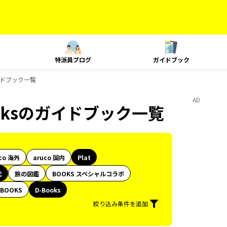
特派員ブログ
ガイドブック
ガイドブック一覧
AD
ooksのガイドブック一覧
co 海外
aruco 国内
Plat
代
旅の図鑑
BOOKS スペシャルコラボ
BOOKS
D-Books
絞り込み条件を追加