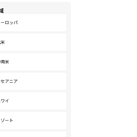
域
ヨーロッパ
北米
中南米
オセアニア
ハワイ
リゾート