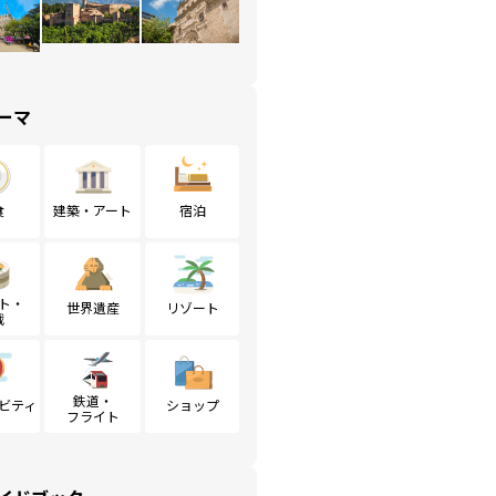
ーマ
食
建築・アート
宿泊
ト・
世界遺産
リゾート
戦
鉄道・
ビティ
ショップ
フライト