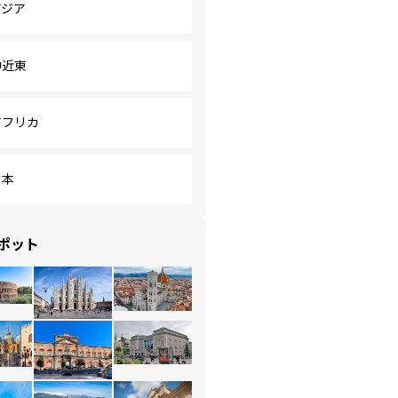
アジア
中近東
アフリカ
日本
ポット