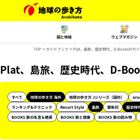
国と地域
ウェブマガジン
TOP
ガイドブック
Plat、島旅、歴史時代、D-Booksの
Plat、島旅、歴史時代、D-B
すべて
地球の歩き方 海外
地球の歩き方 Jシリーズ（国内）
aru
ランキング&テクニック
Resort Style
島旅
御朱印
歴史時
BOOKS 旅の名言＆絶景
BOOKS 旅と健康
BOOKS 旅の読み物