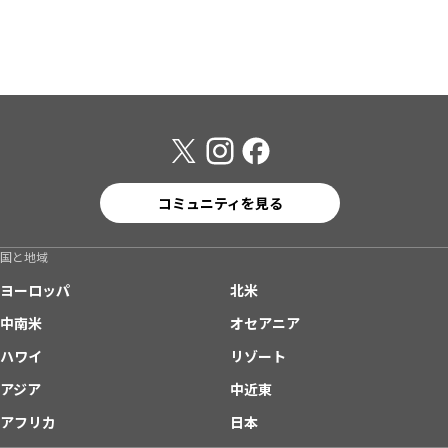
コミュニティを見る
国と地域
ヨーロッパ
北米
中南米
オセアニア
ハワイ
リゾート
アジア
中近東
アフリカ
日本