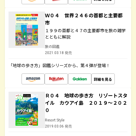
Ｗ０４ 世界２４６の首都と主要都
市
１９９の首都と４７の主要都市を旅の雑学
とともに解説
旅の図鑑
2021.03.18 発売
「地球の歩き方」図鑑シリーズから、第４弾が登場！
詳細を見る
Ｒ０４ 地球の歩き方 リゾートスタ
イル カウアイ島 ２０１９～２０２
０
Resort Style
2019.03.06 発売