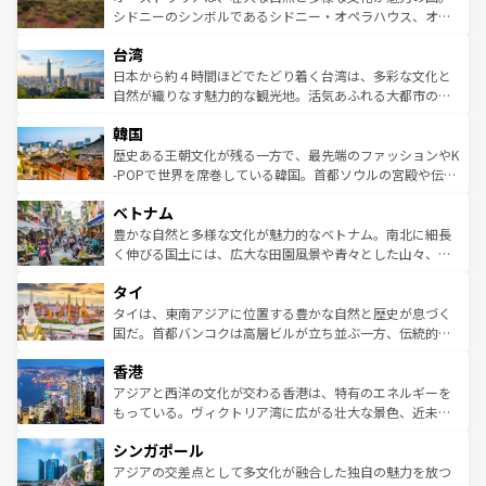
しみながら、その多様性と豊かな歴史を感じることができ
おすすめ。エメラルドグリーンに輝く海をはじめ、豊かな
シドニーのシンボルであるシドニー・オペラハウス、オー
るだろう。車でのロードトリップや列車の旅も、アメリカ
文化や歴史が息づいている。「アロハスピリット」と呼ば
ストラリア東海岸北部に広がる大サンゴ礁地帯グレートバ
ならではの贅沢な旅のスタイルだ。 なお、新着のアメリカ
台湾
れるおもてなしの心で訪れる人々を迎えてくれるハワイの
リアリーフや大陸中央部にそびえるウルル（エアーズロッ
情報は
コンテンツ一覧
を参照してほしい。
人々、おいしいローカルフードやハワイアンミュージッ
ク）、タスマニアの美しい原生林やケアンズの熱帯雨林な
日本から約４時間ほどでたどり着く台湾は、多彩な文化と
ク、伝統的なフラダンスなど、すべてがハワイの魅力を彩
ど、見どころがたくさん。また、カフェやワイン、オージ
自然が織りなす魅力的な観光地。活気あふれる大都市の台
っている。訪れるたびに新しい発見と感動が待っているハ
ービーフなどの食文化も豊かで、美味しいものであふれて
北やノスタルジックな町並みが人気な九份（ジォウフェ
ワイを、存分に味わってほしい。 なお、新着のハワイ情報
韓国
いる。アクティビティも充実しており、サーフィンやダイ
ン）、静ひつな山岳地帯である台湾東部など、都市の喧騒
は
コンテンツ一覧
を参照してほしい。
ビング、ハイキングなど、アウトドア好きにはたまらな
と山間の静けさが共存しており、訪れる人に新しい発見と
歴史ある王朝文化が残る一方で、最先端のファッションやK
い。オーストラリアの多彩な魅力を存分に味わいつくそ
驚きをもたらしてくれる。また、奥深い台湾の食文化も魅
-POPで世界を席巻している韓国。首都ソウルの宮殿や伝統
う。 なお、新着のオーストラリア情報は
コンテンツ一覧
を
力で、夜市などの屋台グルメから高級料理、ヘルシーで美
家屋が並ぶエリアでは韓国の歴史と文化に浸ることがで
参照してほしい。
ベトナム
容にもいいと評判のスイーツなど、バラエティ豊かな料理
き、地方に足を延ばせば四季折々の自然美を楽しむことが
が味わえる。 なお、新着の台湾情報は
コンテンツ一覧
を参
できる。そして、キムチや焼肉、絶品のストリートフード
豊かな自然と多様な文化が魅力的なベトナム。南北に細長
照してほしい。
まで、さまざまな韓国料理が待っている。夜には、韓国な
く伸びる国土には、広大な田園風景や青々とした山々、世
らではのナイトライフも堪能できる。あたたかいホスピタ
界遺産に登録された壮大な自然景観が点在し、都市部では
タイ
リティに包まれながら、韓国の多彩な魅力を心ゆくまで味
急速な発展と共に伝統が息づく。ハノイの古い町並みやホ
わってみてほしい。 なお、新着の韓国情報は
コンテンツ一
ーチミン市のフランス統治時代の建物も、独特の雰囲気を
タイは、東南アジアに位置する豊かな自然と歴史が息づく
覧
を参照してほしい。
醸し出している。また、バラエティの豊かさとおいしさで
国だ。首都バンコクは高層ビルが立ち並ぶ一方、伝統的な
世界中の食通を魅了してやまないベトナム料理も魅力のひ
寺院や市場がいたるところに点在し、古きよき文化と現代
香港
とつ。フォーやバインミー、ベトナムコーヒーなどは、ぜ
の活気が交差している。北部ではチェンマイなどの山岳地
ひ現地で味わいたい。どの地域を訪れてもあたたかい人々
帯で自然と触れ合い、南部ではプーケットやクラビの美し
アジアと西洋の文化が交わる香港は、特有のエネルギーを
が旅行者を迎えてくれるので、きっと忘れられない旅にな
いビーチでリゾート気分を楽しむことができる。タイ料理
もっている。ヴィクトリア湾に広がる壮大な景色、近未来
るはずだ。 なお、新着のベトナム情報は
コンテンツ一覧
を
は世界的に有名で、屋台から高級レストランまで味覚を刺
的なアートスポット、そして歴史と現代が融合した町並
参照してほしい。
シンガポール
激する。気候は一年中温暖で、どの季節にも異なる楽しみ
み、どこを訪れても感動するはず。観光スポットが密集し
が待っている。親しみやすいタイの人々、仏教を中心とし
ており、効率よく見どころを回れるのも魅力。息をのむよ
アジアの交差点として多文化が融合した独自の魅力を放つ