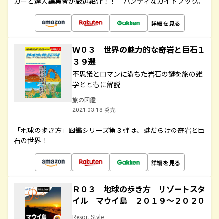
カーと達人編集者が厳選紹介！！ ハンディなガイドブック。
詳細を見る
Ｗ０３ 世界の魅力的な奇岩と巨石１
３９選
不思議とロマンに満ちた岩石の謎を旅の雑
学とともに解説
旅の図鑑
2021.03.18 発売
「地球の歩き方」図鑑シリーズ第３弾は、謎だらけの奇岩と巨
石の世界！
詳細を見る
Ｒ０３ 地球の歩き方 リゾートスタ
イル マウイ島 ２０１９～２０２０
Resort Style