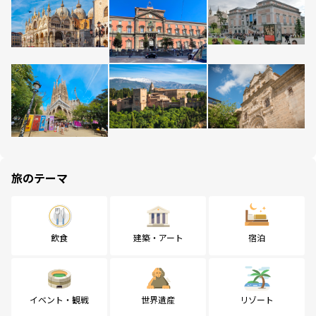
旅のテーマ
飲食
建築・アート
宿泊
イベント・観戦
世界遺産
リゾート