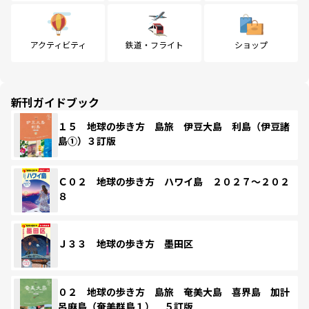
アクティビティ
鉄道・フライト
ショップ
新刊ガイドブック
１５ 地球の歩き方 島旅 伊豆大島 利島（伊豆諸
島①）３訂版
Ｃ０２ 地球の歩き方 ハワイ島 ２０２７～２０２
８
Ｊ３３ 地球の歩き方 墨田区
０２ 地球の歩き方 島旅 奄美大島 喜界島 加計
呂麻島（奄美群島１） ５訂版