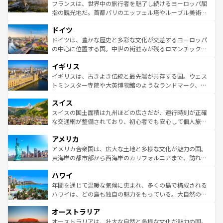
しい。
る。首都マドリードの洗練された雰囲気や、バルセロナの
フランスは、世界中の旅行者を魅了し続けるヨーロッパ屈
アートに溢れた街角から、地方では古代ローマ遺跡や中世
指の観光地だ。首都パリのエッフェル塔やルーブル美術館
の城塞都市、穏やかなビーチリゾートまで多彩な表情を見
といった象徴的なスポットから、田舎町の古風な美しさま
せる。地方によって風土や気候が異なるスペインはその個
ドイツ
で、幅広い魅力が詰まっている。華麗な宮殿、歴史的な大
性で訪れる人を魅了する。 なお、新着のスペイン情報は
コ
聖堂、美しいビーチ、そして豊かな自然が、訪れる者を心
ドイツは、豊かな歴史と多彩な文化が交差するヨーロッパ
ンテンツ一覧
を参照してほしい。
から魅了する。また、フランスは美食の国としても知ら
の中心に位置する国。中世の街並みが残るロマンチック街
れ、フランス料理はユネスコ無形文化遺産にも登録されて
道から、未来を先取りするようなモダンな都市まで多様な
イギリス
いる。シャンパンの発祥地であるランス、プロヴァンスの
顔を持つこの国は、どこを歩いても飽きることがない。ベ
香り高いラベンダー畑など、多彩な楽しみ方が可能だ。さ
ルリンの文化的活気、バイエルン州のアルプスの絶景、そ
イギリスは、古きよき伝統と最先端が共存する国。ウェス
らに、パリ以外の地域にも魅力が溢れており、どの街角に
してライン川沿いのワイン畑といった風景は必見。ビール
トミンスター寺院や大英博物館のようなランドマーク、歴
も豊かな歴史と文化が息づいている。パリ以外の個性あふ
とソーセージを味わいながら地元の人と過ごす楽しい時間
史ある大学都市、美しい丘陵地帯や牧歌的な風景など、エ
れる地方に足を運ぶとそれぞれで全く異なる文化を体験で
スイス
は、お酒好きな人にはぜひ体験してほしい。 なお、新着の
リアごとに異なる魅力がある。また、優雅なアフタヌーン
きるだろう。 なお、新着のフランス情報は
コンテンツ一覧
ドイツ情報は
コンテンツ一覧
を参照してほしい。
ティー、ビール好きにはたまらない英国パブ、サッカー観
スイスの国土面積は九州ほどの広さだが、運行時刻が正確
を参照してほしい。
戦など、本場だからこそできる体験も豊富。イギリスを旅
な交通網が整備されており、初心者でも安心して個人旅行
して楽しみつくそう。 なお、新着のイギリス情報は
コンテ
を楽しめる。日本同様に時刻表どおりの旅が可能だ。中世
アメリカ
ンツ一覧
を参照してほしい。
の建物がそのまま残る町や、スイスならではのユニークな
博物館もあり、アルプス観光だけでなく町歩きも満喫する
アメリカ合衆国は、広大な土地と多様な文化が魅力の国。
ことができる。国民の所得が高いため物価も高いが、旅行
東海岸の都市部から西海岸のカリフォルニアまで、訪れる
者向けの交通パス提供のサービスもあり、うまく活用すれ
場所ごとに異なる風景と体験が待っている。ニューヨーク
ハワイ
ば市内交通費無料で観光を楽しむこともできる。 なお、新
のような巨大都市は、観光、ショッピング、エンターテイ
着のスイス情報は
コンテンツ一覧
を参照してほしい。
ンメントが詰まった刺激的なスポットだ。一方、アメリカ
年間を通じて温暖な気候に恵まれ、多くの島で構成される
西部には大自然が広がり、グランドキャニオンやイエロー
ハワイは、どの島も独自の魅力をもっている。大自然の神
ストーン国立公園といった絶景が堪能できる。さらに、南
秘を感じたいなら、火山が生み出した壮大な景観を誇るハ
オーストラリア
部のニューオーリンズでは、音楽と美食が融合した独特の
ワイ島は見逃せない。また、定番の観光地といえばオアフ
文化が魅力。旅行者はアメリカの各地域で異なる魅力を楽
島だが、静かな自然を求めるならマウイ島やカウアイ島が
オーストラリアは、壮大な自然と多様な文化が魅力の国。