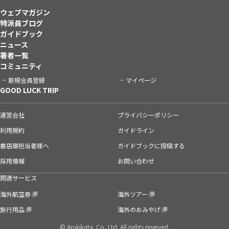
ウェブマガジン
特派員ブログ
ガイドブック
ニュース
著者一覧
コミュニティ
新規会員登録
マイページ
GOOD LUCK TRIP
運営会社
プライバシーポリシー
利用規約
ガイドライン
書店御担当者様へ
ガイドブックに投稿する
採用情報
お問い合わせ
関連サービス
海外航空券
海外ツアー
旅行用品
海外のおみやげ
© Arukikata. Co.,Ltd. All rights reserved.