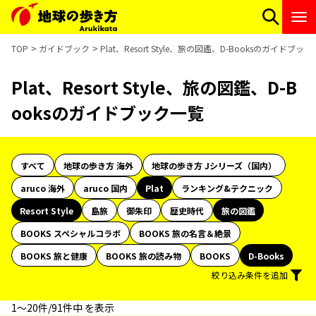
TOP
ガイドブック
Plat、Resort Style、旅の図鑑、D-Booksのガイドブッ
Plat、Resort Style、旅の図鑑、D-B
ooksのガイドブック一覧
すべて
地球の歩き方 海外
地球の歩き方 Jシリーズ（国内）
aruco 海外
aruco 国内
Plat
ランキング&テクニック
Resort Style
島旅
御朱印
歴史時代
旅の図鑑
BOOKS スペシャルコラボ
BOOKS 旅の名言＆絶景
BOOKS 旅と健康
BOOKS 旅の読み物
BOOKS
D-Books
絞り込み条件を追加
1〜20件/91件中 を表示