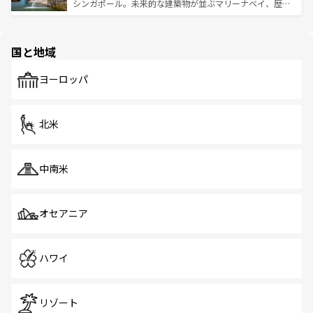
た文化、そして多様な観光資源が、訪れる旅人を魅了し続
うな絶景から文化的な体験まで、香港を存分に楽しみ尽く
シンガポール。未来的な建築物が並ぶマリーナベイ、歴史
ける。 なお、新着のタイ情報は
コンテンツ一覧
を参照して
そう。 なお、新着の香港情報は
コンテンツ一覧
を参照して
と伝統を感じられるエスニックタウン、多数の緑豊かな公
ほしい。
ほしい。
園や自然保護区など、自然が調和した近代的な景観と文化
の多様性あふれるカラフルな町は、どこを歩いても新しい
国と地域
発見がある。さらに、治安のよさや充実した公共交通機関
も、旅行者にとっては魅力的なポイント。グルメも豊富
で、ホーカーズは地元の風情を楽しめる外せないスポット
ヨーロッパ
だ。訪れる人を飽きさせないシンガポールで、多様な魅力
を体感しよう。 なお、新着のシンガポール情報は
コンテン
ツ一覧
を参照してほしい。
北米
中南米
オセアニア
ハワイ
リゾート