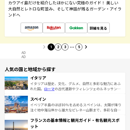
カウアイ島だけを紹介したほかにない究極のガイド！ 美しい
大自然とレトロな町並み、そして神話が残るガーデン・アイラ
ンドへ
詳細を見る
…
1
2
3
5
AD
AD
人気の国と地域から探す
イタリア
イタリアは歴史、文化、グルメ、自然と多彩な魅力にあふ
れた国。
ローマ
の古代遺跡やフィレンツェのルネッサンス
美術、ヴェネツィアの運河など、歴史あるスポットはもち
スペイン
ろん、トスカーナの美しい田園風景やアマルフィ海岸の絶
景など、自然景観も見逃せない。観光の合間には、本場の
イベリア半島のほぼ80％を占めるスペインは、太陽が降り
ピザやパスタなど、絶品のイタリア料理を堪能することも
注ぐ地中海沿岸から雄大なピレネー山脈まで、多彩な自然
できる。朝目覚めてから夜眠るまで、すべての瞬間を楽し
と文化が詰まったヨーロッパ屈指の旅行先だ。多様な地域
フランスの基本情報と観光ガイド・有名観光スポ
ませてくれるイタリアで、忘れられない旅をしてみよう！
文化が根付くこの国では、情熱的なフラメンコ、熱気あふ
なお、新着のイタリア情報は
コンテンツ一覧
を参照してほ
れる闘牛、そして美味しいタパスが生活の一部となってい
ット