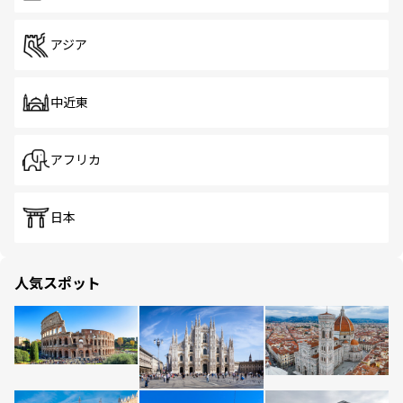
アジア
中近東
アフリカ
日本
人気スポット