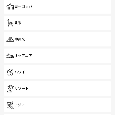
も、旅行者にとっては魅力的なポイント。グルメも豊富
で、ホーカーズは地元の風情を楽しめる外せないスポット
ヨーロッパ
だ。訪れる人を飽きさせないシンガポールで、多様な魅力
を体感しよう。 なお、新着のシンガポール情報は
コンテン
ツ一覧
を参照してほしい。
北米
中南米
オセアニア
ハワイ
リゾート
アジア