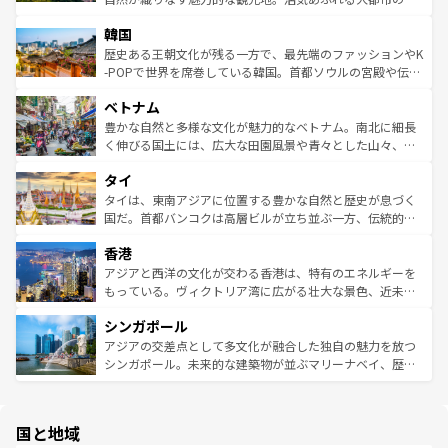
っている。訪れるたびに新しい発見と感動が待っているハ
ービーフなどの食文化も豊かで、美味しいものであふれて
北やノスタルジックな町並みが人気な九份（ジォウフェ
ワイを、存分に味わってほしい。 なお、新着のハワイ情報
韓国
いる。アクティビティも充実しており、サーフィンやダイ
ン）、静ひつな山岳地帯である台湾東部など、都市の喧騒
は
コンテンツ一覧
を参照してほしい。
ビング、ハイキングなど、アウトドア好きにはたまらな
と山間の静けさが共存しており、訪れる人に新しい発見と
歴史ある王朝文化が残る一方で、最先端のファッションやK
い。オーストラリアの多彩な魅力を存分に味わいつくそ
驚きをもたらしてくれる。また、奥深い台湾の食文化も魅
-POPで世界を席巻している韓国。首都ソウルの宮殿や伝統
う。 なお、新着のオーストラリア情報は
コンテンツ一覧
を
力で、夜市などの屋台グルメから高級料理、ヘルシーで美
家屋が並ぶエリアでは韓国の歴史と文化に浸ることがで
参照してほしい。
ベトナム
容にもいいと評判のスイーツなど、バラエティ豊かな料理
き、地方に足を延ばせば四季折々の自然美を楽しむことが
が味わえる。 なお、新着の台湾情報は
コンテンツ一覧
を参
できる。そして、キムチや焼肉、絶品のストリートフード
豊かな自然と多様な文化が魅力的なベトナム。南北に細長
照してほしい。
まで、さまざまな韓国料理が待っている。夜には、韓国な
く伸びる国土には、広大な田園風景や青々とした山々、世
らではのナイトライフも堪能できる。あたたかいホスピタ
界遺産に登録された壮大な自然景観が点在し、都市部では
タイ
リティに包まれながら、韓国の多彩な魅力を心ゆくまで味
急速な発展と共に伝統が息づく。ハノイの古い町並みやホ
わってみてほしい。 なお、新着の韓国情報は
コンテンツ一
ーチミン市のフランス統治時代の建物も、独特の雰囲気を
タイは、東南アジアに位置する豊かな自然と歴史が息づく
覧
を参照してほしい。
醸し出している。また、バラエティの豊かさとおいしさで
国だ。首都バンコクは高層ビルが立ち並ぶ一方、伝統的な
世界中の食通を魅了してやまないベトナム料理も魅力のひ
寺院や市場がいたるところに点在し、古きよき文化と現代
香港
とつ。フォーやバインミー、ベトナムコーヒーなどは、ぜ
の活気が交差している。北部ではチェンマイなどの山岳地
ひ現地で味わいたい。どの地域を訪れてもあたたかい人々
帯で自然と触れ合い、南部ではプーケットやクラビの美し
アジアと西洋の文化が交わる香港は、特有のエネルギーを
が旅行者を迎えてくれるので、きっと忘れられない旅にな
いビーチでリゾート気分を楽しむことができる。タイ料理
もっている。ヴィクトリア湾に広がる壮大な景色、近未来
るはずだ。 なお、新着のベトナム情報は
コンテンツ一覧
を
は世界的に有名で、屋台から高級レストランまで味覚を刺
的なアートスポット、そして歴史と現代が融合した町並
参照してほしい。
シンガポール
激する。気候は一年中温暖で、どの季節にも異なる楽しみ
み、どこを訪れても感動するはず。観光スポットが密集し
が待っている。親しみやすいタイの人々、仏教を中心とし
ており、効率よく見どころを回れるのも魅力。息をのむよ
アジアの交差点として多文化が融合した独自の魅力を放つ
た文化、そして多様な観光資源が、訪れる旅人を魅了し続
うな絶景から文化的な体験まで、香港を存分に楽しみ尽く
シンガポール。未来的な建築物が並ぶマリーナベイ、歴史
ける。 なお、新着のタイ情報は
コンテンツ一覧
を参照して
そう。 なお、新着の香港情報は
コンテンツ一覧
を参照して
と伝統を感じられるエスニックタウン、多数の緑豊かな公
ほしい。
ほしい。
園や自然保護区など、自然が調和した近代的な景観と文化
の多様性あふれるカラフルな町は、どこを歩いても新しい
国と地域
発見がある。さらに、治安のよさや充実した公共交通機関