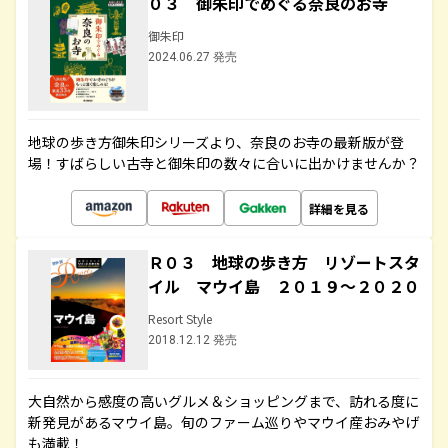
０３ 御朱印でめぐる奈良のお寺
御朱印
2024.06.27 発売
地球の歩き方御朱印シリーズより、奈良のお寺の最新版が登
場！すばらしい古寺と御朱印の数々に合いに出かけませんか？
詳細を見る
Ｒ０３ 地球の歩き方 リゾートスタ
イル マウイ島 ２０１９～２０２０
Resort Style
2018.12.12 発売
大自然から感度の高いグルメ＆ショッピングまで、訪れる度に
新発見があるマウイ島。旬のファーム巡りやマウイ産おみやげ
も満載！