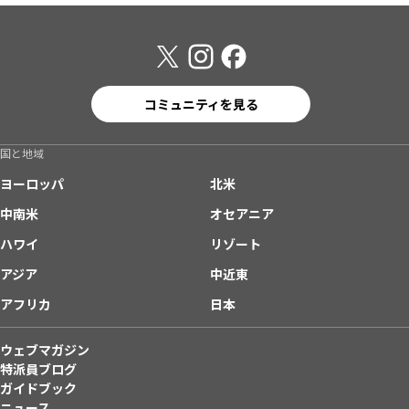
コミュニティを見る
国と地域
ヨーロッパ
北米
中南米
オセアニア
ハワイ
リゾート
アジア
中近東
アフリカ
日本
ウェブマガジン
特派員ブログ
ガイドブック
ニュース