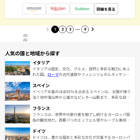
詳細を見る
…
1
2
3
9
AD
AD
人気の国と地域から探す
イタリア
イタリアは歴史、文化、グルメ、自然と多彩な魅力にあふ
れた国。
ローマ
の古代遺跡やフィレンツェのルネッサンス
美術、ヴェネツィアの運河など、歴史あるスポットはもち
スペイン
ろん、トスカーナの美しい田園風景やアマルフィ海岸の絶
景など、自然景観も見逃せない。観光の合間には、本場の
イベリア半島のほぼ80％を占めるスペインは、太陽が降り
ピザやパスタなど、絶品のイタリア料理を堪能することも
注ぐ地中海沿岸から雄大なピレネー山脈まで、多彩な自然
できる。朝目覚めてから夜眠るまで、すべての瞬間を楽し
と文化が詰まったヨーロッパ屈指の旅行先だ。多様な地域
フランス
ませてくれるイタリアで、忘れられない旅をしてみよう！
文化が根付くこの国では、情熱的なフラメンコ、熱気あふ
なお、新着のイタリア情報は
コンテンツ一覧
を参照してほ
れる闘牛、そして美味しいタパスが生活の一部となってい
フランスは、世界中の旅行者を魅了し続けるヨーロッパ屈
しい。
る。首都マドリードの洗練された雰囲気や、バルセロナの
指の観光地だ。首都パリのエッフェル塔やルーブル美術館
アートに溢れた街角から、地方では古代ローマ遺跡や中世
といった象徴的なスポットから、田舎町の古風な美しさま
ドイツ
の城塞都市、穏やかなビーチリゾートまで多彩な表情を見
で、幅広い魅力が詰まっている。華麗な宮殿、歴史的な大
せる。地方によって風土や気候が異なるスペインはその個
聖堂、美しいビーチ、そして豊かな自然が、訪れる者を心
ドイツは、豊かな歴史と多彩な文化が交差するヨーロッパ