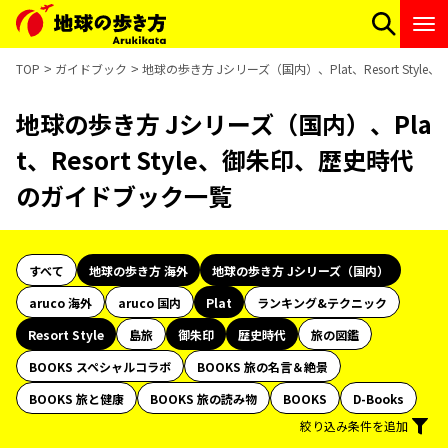
TOP
ガイドブック
地球の歩き方 Jシリーズ（国内）、Plat、Resort St
地球の歩き方 Jシリーズ（国内）、Pla
t、Resort Style、御朱印、歴史時代
のガイドブック一覧
すべて
地球の歩き方 海外
地球の歩き方 Jシリーズ（国内）
aruco 海外
aruco 国内
Plat
ランキング&テクニック
Resort Style
島旅
御朱印
歴史時代
旅の図鑑
BOOKS スペシャルコラボ
BOOKS 旅の名言＆絶景
BOOKS 旅と健康
BOOKS 旅の読み物
BOOKS
D-Books
絞り込み条件を追加