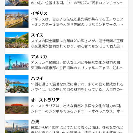
性で訪れる人を魅了する。 なお、新着のスペイン情報は
コ
から魅了する。また、フランスは美食の国としても知ら
の中心に位置する国。中世の街並みが残るロマンチック街
ンテンツ一覧
を参照してほしい。
れ、フランス料理はユネスコ無形文化遺産にも登録されて
道から、未来を先取りするようなモダンな都市まで多様な
イギリス
いる。シャンパンの発祥地であるランス、プロヴァンスの
顔を持つこの国は、どこを歩いても飽きることがない。ベ
香り高いラベンダー畑など、多彩な楽しみ方が可能だ。さ
ルリンの文化的活気、バイエルン州のアルプスの絶景、そ
イギリスは、古きよき伝統と最先端が共存する国。ウェス
らに、パリ以外の地域にも魅力が溢れており、どの街角に
してライン川沿いのワイン畑といった風景は必見。ビール
トミンスター寺院や大英博物館のようなランドマーク、歴
も豊かな歴史と文化が息づいている。パリ以外の個性あふ
とソーセージを味わいながら地元の人と過ごす楽しい時間
史ある大学都市、美しい丘陵地帯や牧歌的な風景など、エ
れる地方に足を運ぶとそれぞれで全く異なる文化を体験で
スイス
は、お酒好きな人にはぜひ体験してほしい。 なお、新着の
リアごとに異なる魅力がある。また、優雅なアフタヌーン
きるだろう。 なお、新着のフランス情報は
コンテンツ一覧
ドイツ情報は
コンテンツ一覧
を参照してほしい。
ティー、ビール好きにはたまらない英国パブ、サッカー観
スイスの国土面積は九州ほどの広さだが、運行時刻が正確
を参照してほしい。
戦など、本場だからこそできる体験も豊富。イギリスを旅
な交通網が整備されており、初心者でも安心して個人旅行
して楽しみつくそう。 なお、新着のイギリス情報は
コンテ
を楽しめる。日本同様に時刻表どおりの旅が可能だ。中世
アメリカ
ンツ一覧
を参照してほしい。
の建物がそのまま残る町や、スイスならではのユニークな
博物館もあり、アルプス観光だけでなく町歩きも満喫する
アメリカ合衆国は、広大な土地と多様な文化が魅力の国。
ことができる。国民の所得が高いため物価も高いが、旅行
東海岸の都市部から西海岸のカリフォルニアまで、訪れる
者向けの交通パス提供のサービスもあり、うまく活用すれ
場所ごとに異なる風景と体験が待っている。ニューヨーク
ハワイ
ば市内交通費無料で観光を楽しむこともできる。 なお、新
のような巨大都市は、観光、ショッピング、エンターテイ
着のスイス情報は
コンテンツ一覧
を参照してほしい。
ンメントが詰まった刺激的なスポットだ。一方、アメリカ
年間を通じて温暖な気候に恵まれ、多くの島で構成される
西部には大自然が広がり、グランドキャニオンやイエロー
ハワイは、どの島も独自の魅力をもっている。大自然の神
ストーン国立公園といった絶景が堪能できる。さらに、南
秘を感じたいなら、火山が生み出した壮大な景観を誇るハ
オーストラリア
部のニューオーリンズでは、音楽と美食が融合した独特の
ワイ島は見逃せない。また、定番の観光地といえばオアフ
文化が魅力。旅行者はアメリカの各地域で異なる魅力を楽
島だが、静かな自然を求めるならマウイ島やカウアイ島が
オーストラリアは、壮大な自然と多様な文化が魅力の国。
しみながら、その多様性と豊かな歴史を感じることができ
おすすめ。エメラルドグリーンに輝く海をはじめ、豊かな
シドニーのシンボルであるシドニー・オペラハウス、オー
るだろう。車でのロードトリップや列車の旅も、アメリカ
文化や歴史が息づいている。「アロハスピリット」と呼ば
ストラリア東海岸北部に広がる大サンゴ礁地帯グレートバ
ならではの贅沢な旅のスタイルだ。 なお、新着のアメリカ
台湾
れるおもてなしの心で訪れる人々を迎えてくれるハワイの
リアリーフや大陸中央部にそびえるウルル（エアーズロッ
情報は
コンテンツ一覧
を参照してほしい。
人々、おいしいローカルフードやハワイアンミュージッ
ク）、タスマニアの美しい原生林やケアンズの熱帯雨林な
日本から約４時間ほどでたどり着く台湾は、多彩な文化と
ク、伝統的なフラダンスなど、すべてがハワイの魅力を彩
ど、見どころがたくさん。また、カフェやワイン、オージ
自然が織りなす魅力的な観光地。活気あふれる大都市の台