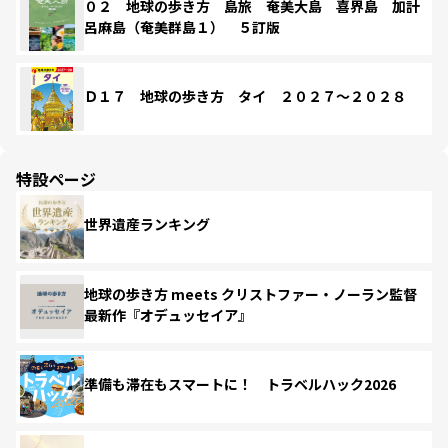
０２ 地球の歩き方 島旅 奄美大島 喜界島 加計
呂麻島（奄美群島１） ５訂版
Ｄ１７ 地球の歩き方 タイ ２０２７～２０２８
特設ページ
世界遺産ランキング
地球の歩き方 meets クリストファー・ノーラン監督
最新作『オデュッセイア』
準備も滞在もスマートに！ トラベルハック2026