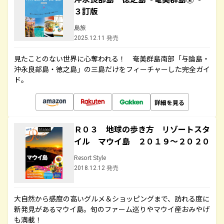
３訂版
島旅
2025.12.11 発売
見たことのない世界に心奪われる！ 奄美群島南部「与論島・
沖永良部島・徳之島」の三島だけをフィーチャーした完全ガイ
ド。
詳細を見る
Ｒ０３ 地球の歩き方 リゾートスタ
イル マウイ島 ２０１９～２０２０
Resort Style
2018.12.12 発売
大自然から感度の高いグルメ＆ショッピングまで、訪れる度に
新発見があるマウイ島。旬のファーム巡りやマウイ産おみやげ
も満載！