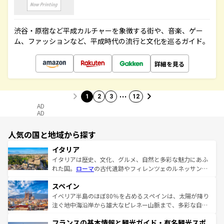
渋谷・原宿など平成カルチャーを象徴する街や、音楽、ゲー
ム、ファッションなど、平成時代の流行と文化を巡るガイド。
詳細を見る
…
1
2
3
12
AD
AD
人気の国と地域から探す
イタリア
イタリアは歴史、文化、グルメ、自然と多彩な魅力にあふ
れた国。
ローマ
の古代遺跡やフィレンツェのルネッサンス
美術、ヴェネツィアの運河など、歴史あるスポットはもち
スペイン
ろん、トスカーナの美しい田園風景やアマルフィ海岸の絶
景など、自然景観も見逃せない。観光の合間には、本場の
イベリア半島のほぼ80％を占めるスペインは、太陽が降り
ピザやパスタなど、絶品のイタリア料理を堪能することも
注ぐ地中海沿岸から雄大なピレネー山脈まで、多彩な自然
できる。朝目覚めてから夜眠るまで、すべての瞬間を楽し
と文化が詰まったヨーロッパ屈指の旅行先だ。多様な地域
フランスの基本情報と観光ガイド・有名観光スポ
ませてくれるイタリアで、忘れられない旅をしてみよう！
文化が根付くこの国では、情熱的なフラメンコ、熱気あふ