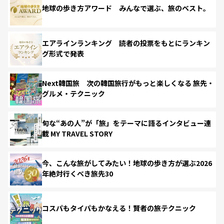
地球の歩き方アワード みんなで選ぶ、旅のベスト。
エアラインランキング 読者の投票をもとにランキン
グ形式で発表
Next韓国旅 次の韓国旅行がもっと楽しくなる 旅先・
グルメ・テクニック
旬な“あの人”が「旅」をテーマに語るインタビュー連
載 MY TRAVEL STORY
今、こんな旅がしてみたい！地球の歩き方が選ぶ2026
年絶対行くべき旅先30
コスパもタイパもかなえる！賢者の旅テクニック