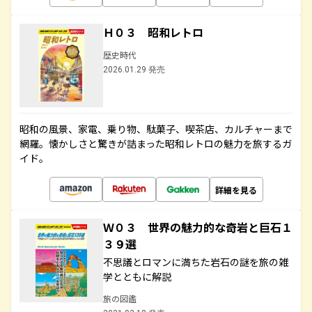
Ｈ０３ 昭和レトロ
歴史時代
2026.01.29 発売
昭和の風景、家電、乗り物、駄菓子、喫茶店、カルチャーまで
網羅。懐かしさと驚きが詰まった昭和レトロの魅力を旅するガ
イド。
詳細を見る
Ｗ０３ 世界の魅力的な奇岩と巨石１
３９選
不思議とロマンに満ちた岩石の謎を旅の雑
学とともに解説
旅の図鑑