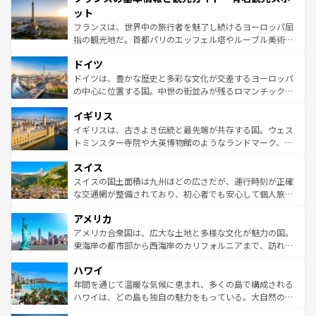
なお、新着のイタリア情報は
コンテンツ一覧
を参照してほ
れる闘牛、そして美味しいタパスが生活の一部となってい
ット
しい。
る。首都マドリードの洗練された雰囲気や、バルセロナの
フランスは、世界中の旅行者を魅了し続けるヨーロッパ屈
アートに溢れた街角から、地方では古代ローマ遺跡や中世
指の観光地だ。首都パリのエッフェル塔やルーブル美術館
の城塞都市、穏やかなビーチリゾートまで多彩な表情を見
といった象徴的なスポットから、田舎町の古風な美しさま
せる。地方によって風土や気候が異なるスペインはその個
ドイツ
で、幅広い魅力が詰まっている。華麗な宮殿、歴史的な大
性で訪れる人を魅了する。 なお、新着のスペイン情報は
コ
聖堂、美しいビーチ、そして豊かな自然が、訪れる者を心
ドイツは、豊かな歴史と多彩な文化が交差するヨーロッパ
ンテンツ一覧
を参照してほしい。
から魅了する。また、フランスは美食の国としても知ら
の中心に位置する国。中世の街並みが残るロマンチック街
れ、フランス料理はユネスコ無形文化遺産にも登録されて
道から、未来を先取りするようなモダンな都市まで多様な
イギリス
いる。シャンパンの発祥地であるランス、プロヴァンスの
顔を持つこの国は、どこを歩いても飽きることがない。ベ
香り高いラベンダー畑など、多彩な楽しみ方が可能だ。さ
ルリンの文化的活気、バイエルン州のアルプスの絶景、そ
イギリスは、古きよき伝統と最先端が共存する国。ウェス
らに、パリ以外の地域にも魅力が溢れており、どの街角に
してライン川沿いのワイン畑といった風景は必見。ビール
トミンスター寺院や大英博物館のようなランドマーク、歴
も豊かな歴史と文化が息づいている。パリ以外の個性あふ
とソーセージを味わいながら地元の人と過ごす楽しい時間
史ある大学都市、美しい丘陵地帯や牧歌的な風景など、エ
れる地方に足を運ぶとそれぞれで全く異なる文化を体験で
スイス
は、お酒好きな人にはぜひ体験してほしい。 なお、新着の
リアごとに異なる魅力がある。また、優雅なアフタヌーン
きるだろう。 なお、新着のフランス情報は
コンテンツ一覧
ドイツ情報は
コンテンツ一覧
を参照してほしい。
ティー、ビール好きにはたまらない英国パブ、サッカー観
スイスの国土面積は九州ほどの広さだが、運行時刻が正確
を参照してほしい。
戦など、本場だからこそできる体験も豊富。イギリスを旅
な交通網が整備されており、初心者でも安心して個人旅行
して楽しみつくそう。 なお、新着のイギリス情報は
コンテ
を楽しめる。日本同様に時刻表どおりの旅が可能だ。中世
アメリカ
ンツ一覧
を参照してほしい。
の建物がそのまま残る町や、スイスならではのユニークな
博物館もあり、アルプス観光だけでなく町歩きも満喫する
アメリカ合衆国は、広大な土地と多様な文化が魅力の国。
ことができる。国民の所得が高いため物価も高いが、旅行
東海岸の都市部から西海岸のカリフォルニアまで、訪れる
者向けの交通パス提供のサービスもあり、うまく活用すれ
場所ごとに異なる風景と体験が待っている。ニューヨーク
ハワイ
ば市内交通費無料で観光を楽しむこともできる。 なお、新
のような巨大都市は、観光、ショッピング、エンターテイ
着のスイス情報は
コンテンツ一覧
を参照してほしい。
ンメントが詰まった刺激的なスポットだ。一方、アメリカ
年間を通じて温暖な気候に恵まれ、多くの島で構成される
西部には大自然が広がり、グランドキャニオンやイエロー
ハワイは、どの島も独自の魅力をもっている。大自然の神
ストーン国立公園といった絶景が堪能できる。さらに、南
秘を感じたいなら、火山が生み出した壮大な景観を誇るハ