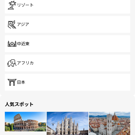
リゾート
アジア
中近東
アフリカ
日本
人気スポット