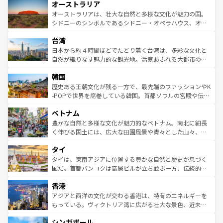
オーストラリア
部のニューオーリンズでは、音楽と美食が融合した独特の
ワイ島は見逃せない。また、定番の観光地といえばオアフ
文化が魅力。旅行者はアメリカの各地域で異なる魅力を楽
島だが、静かな自然を求めるならマウイ島やカウアイ島が
オーストラリアは、壮大な自然と多様な文化が魅力の国。
しみながら、その多様性と豊かな歴史を感じることができ
おすすめ。エメラルドグリーンに輝く海をはじめ、豊かな
シドニーのシンボルであるシドニー・オペラハウス、オー
るだろう。車でのロードトリップや列車の旅も、アメリカ
文化や歴史が息づいている。「アロハスピリット」と呼ば
ストラリア東海岸北部に広がる大サンゴ礁地帯グレートバ
ならではの贅沢な旅のスタイルだ。 なお、新着のアメリカ
台湾
れるおもてなしの心で訪れる人々を迎えてくれるハワイの
リアリーフや大陸中央部にそびえるウルル（エアーズロッ
情報は
コンテンツ一覧
を参照してほしい。
人々、おいしいローカルフードやハワイアンミュージッ
ク）、タスマニアの美しい原生林やケアンズの熱帯雨林な
日本から約４時間ほどでたどり着く台湾は、多彩な文化と
ク、伝統的なフラダンスなど、すべてがハワイの魅力を彩
ど、見どころがたくさん。また、カフェやワイン、オージ
自然が織りなす魅力的な観光地。活気あふれる大都市の台
っている。訪れるたびに新しい発見と感動が待っているハ
ービーフなどの食文化も豊かで、美味しいものであふれて
北やノスタルジックな町並みが人気な九份（ジォウフェ
ワイを、存分に味わってほしい。 なお、新着のハワイ情報
韓国
いる。アクティビティも充実しており、サーフィンやダイ
ン）、静ひつな山岳地帯である台湾東部など、都市の喧騒
は
コンテンツ一覧
を参照してほしい。
ビング、ハイキングなど、アウトドア好きにはたまらな
と山間の静けさが共存しており、訪れる人に新しい発見と
歴史ある王朝文化が残る一方で、最先端のファッションやK
い。オーストラリアの多彩な魅力を存分に味わいつくそ
驚きをもたらしてくれる。また、奥深い台湾の食文化も魅
-POPで世界を席巻している韓国。首都ソウルの宮殿や伝統
う。 なお、新着のオーストラリア情報は
コンテンツ一覧
を
力で、夜市などの屋台グルメから高級料理、ヘルシーで美
家屋が並ぶエリアでは韓国の歴史と文化に浸ることがで
参照してほしい。
ベトナム
容にもいいと評判のスイーツなど、バラエティ豊かな料理
き、地方に足を延ばせば四季折々の自然美を楽しむことが
が味わえる。 なお、新着の台湾情報は
コンテンツ一覧
を参
できる。そして、キムチや焼肉、絶品のストリートフード
豊かな自然と多様な文化が魅力的なベトナム。南北に細長
照してほしい。
まで、さまざまな韓国料理が待っている。夜には、韓国な
く伸びる国土には、広大な田園風景や青々とした山々、世
らではのナイトライフも堪能できる。あたたかいホスピタ
界遺産に登録された壮大な自然景観が点在し、都市部では
タイ
リティに包まれながら、韓国の多彩な魅力を心ゆくまで味
急速な発展と共に伝統が息づく。ハノイの古い町並みやホ
わってみてほしい。 なお、新着の韓国情報は
コンテンツ一
ーチミン市のフランス統治時代の建物も、独特の雰囲気を
タイは、東南アジアに位置する豊かな自然と歴史が息づく
覧
を参照してほしい。
醸し出している。また、バラエティの豊かさとおいしさで
国だ。首都バンコクは高層ビルが立ち並ぶ一方、伝統的な
世界中の食通を魅了してやまないベトナム料理も魅力のひ
寺院や市場がいたるところに点在し、古きよき文化と現代
香港
とつ。フォーやバインミー、ベトナムコーヒーなどは、ぜ
の活気が交差している。北部ではチェンマイなどの山岳地
ひ現地で味わいたい。どの地域を訪れてもあたたかい人々
帯で自然と触れ合い、南部ではプーケットやクラビの美し
アジアと西洋の文化が交わる香港は、特有のエネルギーを
が旅行者を迎えてくれるので、きっと忘れられない旅にな
いビーチでリゾート気分を楽しむことができる。タイ料理
もっている。ヴィクトリア湾に広がる壮大な景色、近未来
るはずだ。 なお、新着のベトナム情報は
コンテンツ一覧
を
は世界的に有名で、屋台から高級レストランまで味覚を刺
的なアートスポット、そして歴史と現代が融合した町並
参照してほしい。
シンガポール
激する。気候は一年中温暖で、どの季節にも異なる楽しみ
み、どこを訪れても感動するはず。観光スポットが密集し