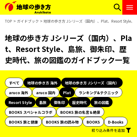
TOP
ガイドブック
地球の歩き方 Jシリーズ（国内）、Plat、Resort S
地球の歩き方 Jシリーズ（国内）、Pla
t、Resort Style、島旅、御朱印、歴
史時代、旅の図鑑のガイドブック一覧
すべて
地球の歩き方 海外
地球の歩き方 Jシリーズ（国内）
aruco 海外
aruco 国内
Plat
ランキング&テクニック
Resort Style
島旅
御朱印
歴史時代
旅の図鑑
BOOKS スペシャルコラボ
BOOKS 旅の名言＆絶景
BOOKS 旅と健康
BOOKS 旅の読み物
BOOKS
D-Books
絞り込み条件を追加