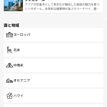
が待っている。親しみやすいタイの人々、仏教を中心とし
ており、効率よく見どころを回れるのも魅力。息をのむよ
アジアの交差点として多文化が融合した独自の魅力を放つ
た文化、そして多様な観光資源が、訪れる旅人を魅了し続
うな絶景から文化的な体験まで、香港を存分に楽しみ尽く
シンガポール。未来的な建築物が並ぶマリーナベイ、歴史
ける。 なお、新着のタイ情報は
コンテンツ一覧
を参照して
そう。 なお、新着の香港情報は
コンテンツ一覧
を参照して
と伝統を感じられるエスニックタウン、多数の緑豊かな公
ほしい。
ほしい。
園や自然保護区など、自然が調和した近代的な景観と文化
の多様性あふれるカラフルな町は、どこを歩いても新しい
国と地域
発見がある。さらに、治安のよさや充実した公共交通機関
も、旅行者にとっては魅力的なポイント。グルメも豊富
で、ホーカーズは地元の風情を楽しめる外せないスポット
ヨーロッパ
だ。訪れる人を飽きさせないシンガポールで、多様な魅力
を体感しよう。 なお、新着のシンガポール情報は
コンテン
ツ一覧
を参照してほしい。
北米
中南米
オセアニア
ハワイ