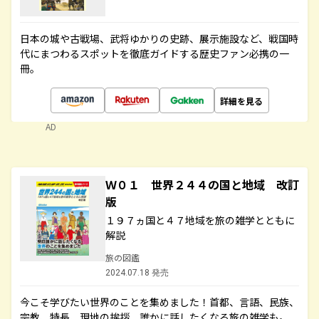
日本の城や古戦場、武将ゆかりの史跡、展示施設など、戦国時
代にまつわるスポットを徹底ガイドする歴史ファン必携の一
冊。
詳細を見る
AD
Ｗ０１ 世界２４４の国と地域 改訂
版
１９７ヵ国と４７地域を旅の雑学とともに
解説
旅の図鑑
2024.07.18 発売
今こそ学びたい世界のことを集めました！首都、言語、民族、
宗教、特長、現地の挨拶、誰かに話したくなる旅の雑学も。