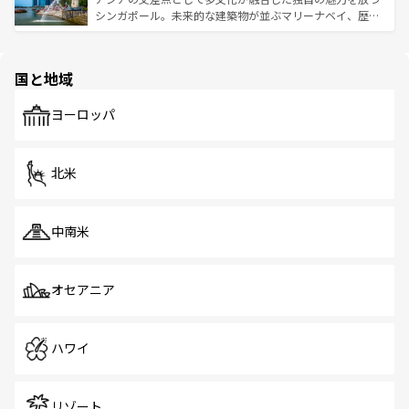
た文化、そして多様な観光資源が、訪れる旅人を魅了し続
うな絶景から文化的な体験まで、香港を存分に楽しみ尽く
シンガポール。未来的な建築物が並ぶマリーナベイ、歴史
ける。 なお、新着のタイ情報は
コンテンツ一覧
を参照して
そう。 なお、新着の香港情報は
コンテンツ一覧
を参照して
と伝統を感じられるエスニックタウン、多数の緑豊かな公
ほしい。
ほしい。
園や自然保護区など、自然が調和した近代的な景観と文化
の多様性あふれるカラフルな町は、どこを歩いても新しい
国と地域
発見がある。さらに、治安のよさや充実した公共交通機関
も、旅行者にとっては魅力的なポイント。グルメも豊富
で、ホーカーズは地元の風情を楽しめる外せないスポット
ヨーロッパ
だ。訪れる人を飽きさせないシンガポールで、多様な魅力
を体感しよう。 なお、新着のシンガポール情報は
コンテン
ツ一覧
を参照してほしい。
北米
中南米
オセアニア
ハワイ
リゾート