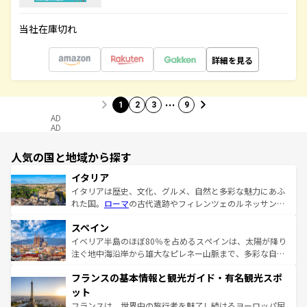
当社在庫切れ
詳細を見る
…
1
2
3
9
AD
AD
人気の国と地域から探す
イタリア
イタリアは歴史、文化、グルメ、自然と多彩な魅力にあふ
れた国。
ローマ
の古代遺跡やフィレンツェのルネッサンス
美術、ヴェネツィアの運河など、歴史あるスポットはもち
スペイン
ろん、トスカーナの美しい田園風景やアマルフィ海岸の絶
景など、自然景観も見逃せない。観光の合間には、本場の
イベリア半島のほぼ80％を占めるスペインは、太陽が降り
ピザやパスタなど、絶品のイタリア料理を堪能することも
注ぐ地中海沿岸から雄大なピレネー山脈まで、多彩な自然
できる。朝目覚めてから夜眠るまで、すべての瞬間を楽し
と文化が詰まったヨーロッパ屈指の旅行先だ。多様な地域
フランスの基本情報と観光ガイド・有名観光スポ
ませてくれるイタリアで、忘れられない旅をしてみよう！
文化が根付くこの国では、情熱的なフラメンコ、熱気あふ
なお、新着のイタリア情報は
コンテンツ一覧
を参照してほ
れる闘牛、そして美味しいタパスが生活の一部となってい
ット
しい。
る。首都マドリードの洗練された雰囲気や、バルセロナの
フランスは、世界中の旅行者を魅了し続けるヨーロッパ屈