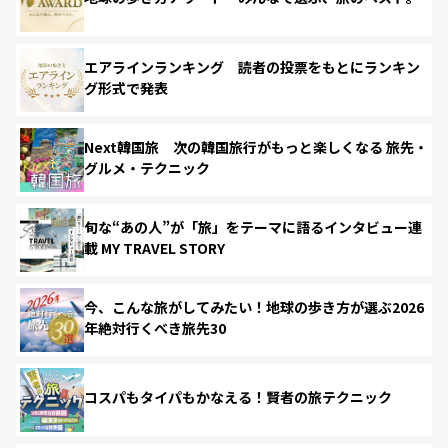
エアラインランキング 読者の投票をもとにランキン
グ形式で発表
Next韓国旅 次の韓国旅行がもっと楽しくなる 旅先・
グルメ・テクニック
旬な“あの人”が「旅」をテーマに語るインタビュー連
載 MY TRAVEL STORY
今、こんな旅がしてみたい！地球の歩き方が選ぶ2026
年絶対行くべき旅先30
コスパもタイパもかなえる！賢者の旅テクニック