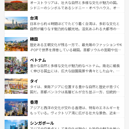
文化が魅力。旅行者はアメリカの各地域で異なる魅力を楽
島だが、静かな自然を求めるならマウイ島やカウアイ島が
オーストラリアは、壮大な自然と多様な文化が魅力の国。
しみながら、その多様性と豊かな歴史を感じることができ
おすすめ。エメラルドグリーンに輝く海をはじめ、豊かな
シドニーのシンボルであるシドニー・オペラハウス、オー
るだろう。車でのロードトリップや列車の旅も、アメリカ
文化や歴史が息づいている。「アロハスピリット」と呼ば
ストラリア東海岸北部に広がる大サンゴ礁地帯グレートバ
ならではの贅沢な旅のスタイルだ。 なお、新着のアメリカ
台湾
れるおもてなしの心で訪れる人々を迎えてくれるハワイの
リアリーフや大陸中央部にそびえるウルル（エアーズロッ
情報は
コンテンツ一覧
を参照してほしい。
人々、おいしいローカルフードやハワイアンミュージッ
ク）、タスマニアの美しい原生林やケアンズの熱帯雨林な
日本から約４時間ほどでたどり着く台湾は、多彩な文化と
ク、伝統的なフラダンスなど、すべてがハワイの魅力を彩
ど、見どころがたくさん。また、カフェやワイン、オージ
自然が織りなす魅力的な観光地。活気あふれる大都市の台
っている。訪れるたびに新しい発見と感動が待っているハ
ービーフなどの食文化も豊かで、美味しいものであふれて
北やノスタルジックな町並みが人気な九份（ジォウフェ
ワイを、存分に味わってほしい。 なお、新着のハワイ情報
韓国
いる。アクティビティも充実しており、サーフィンやダイ
ン）、静ひつな山岳地帯である台湾東部など、都市の喧騒
は
コンテンツ一覧
を参照してほしい。
ビング、ハイキングなど、アウトドア好きにはたまらな
と山間の静けさが共存しており、訪れる人に新しい発見と
歴史ある王朝文化が残る一方で、最先端のファッションやK
い。オーストラリアの多彩な魅力を存分に味わいつくそ
驚きをもたらしてくれる。また、奥深い台湾の食文化も魅
-POPで世界を席巻している韓国。首都ソウルの宮殿や伝統
う。 なお、新着のオーストラリア情報は
コンテンツ一覧
を
力で、夜市などの屋台グルメから高級料理、ヘルシーで美
家屋が並ぶエリアでは韓国の歴史と文化に浸ることがで
参照してほしい。
ベトナム
容にもいいと評判のスイーツなど、バラエティ豊かな料理
き、地方に足を延ばせば四季折々の自然美を楽しむことが
が味わえる。 なお、新着の台湾情報は
コンテンツ一覧
を参
できる。そして、キムチや焼肉、絶品のストリートフード
豊かな自然と多様な文化が魅力的なベトナム。南北に細長
照してほしい。
まで、さまざまな韓国料理が待っている。夜には、韓国な
く伸びる国土には、広大な田園風景や青々とした山々、世
らではのナイトライフも堪能できる。あたたかいホスピタ
界遺産に登録された壮大な自然景観が点在し、都市部では
タイ
リティに包まれながら、韓国の多彩な魅力を心ゆくまで味
急速な発展と共に伝統が息づく。ハノイの古い町並みやホ
わってみてほしい。 なお、新着の韓国情報は
コンテンツ一
ーチミン市のフランス統治時代の建物も、独特の雰囲気を
タイは、東南アジアに位置する豊かな自然と歴史が息づく
覧
を参照してほしい。
醸し出している。また、バラエティの豊かさとおいしさで
国だ。首都バンコクは高層ビルが立ち並ぶ一方、伝統的な
世界中の食通を魅了してやまないベトナム料理も魅力のひ
寺院や市場がいたるところに点在し、古きよき文化と現代
香港
とつ。フォーやバインミー、ベトナムコーヒーなどは、ぜ
の活気が交差している。北部ではチェンマイなどの山岳地
ひ現地で味わいたい。どの地域を訪れてもあたたかい人々
帯で自然と触れ合い、南部ではプーケットやクラビの美し
アジアと西洋の文化が交わる香港は、特有のエネルギーを
が旅行者を迎えてくれるので、きっと忘れられない旅にな
いビーチでリゾート気分を楽しむことができる。タイ料理
もっている。ヴィクトリア湾に広がる壮大な景色、近未来
るはずだ。 なお、新着のベトナム情報は
コンテンツ一覧
を
は世界的に有名で、屋台から高級レストランまで味覚を刺
的なアートスポット、そして歴史と現代が融合した町並
参照してほしい。
シンガポール
激する。気候は一年中温暖で、どの季節にも異なる楽しみ
み、どこを訪れても感動するはず。観光スポットが密集し
が待っている。親しみやすいタイの人々、仏教を中心とし
ており、効率よく見どころを回れるのも魅力。息をのむよ
アジアの交差点として多文化が融合した独自の魅力を放つ