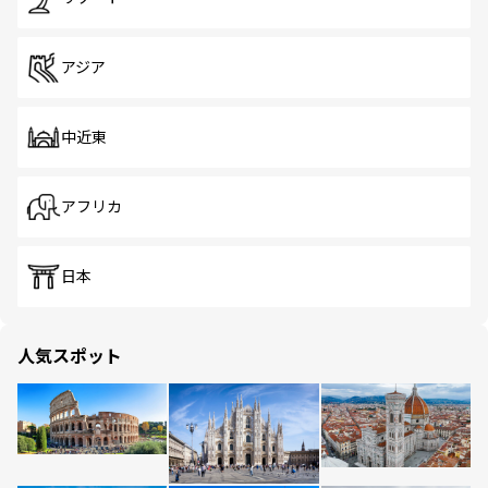
アジア
中近東
アフリカ
日本
人気スポット