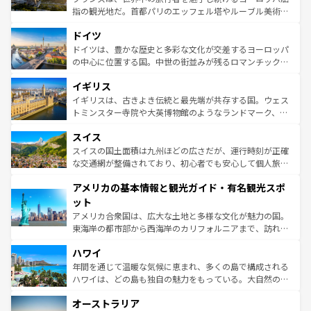
アートに溢れた街角から、地方では古代ローマ遺跡や中世
指の観光地だ。首都パリのエッフェル塔やルーブル美術館
の城塞都市、穏やかなビーチリゾートまで多彩な表情を見
といった象徴的なスポットから、田舎町の古風な美しさま
せる。地方によって風土や気候が異なるスペインはその個
ドイツ
で、幅広い魅力が詰まっている。華麗な宮殿、歴史的な大
性で訪れる人を魅了する。 なお、新着のスペイン情報は
コ
聖堂、美しいビーチ、そして豊かな自然が、訪れる者を心
ドイツは、豊かな歴史と多彩な文化が交差するヨーロッパ
ンテンツ一覧
を参照してほしい。
から魅了する。また、フランスは美食の国としても知ら
の中心に位置する国。中世の街並みが残るロマンチック街
れ、フランス料理はユネスコ無形文化遺産にも登録されて
道から、未来を先取りするようなモダンな都市まで多様な
イギリス
いる。シャンパンの発祥地であるランス、プロヴァンスの
顔を持つこの国は、どこを歩いても飽きることがない。ベ
香り高いラベンダー畑など、多彩な楽しみ方が可能だ。さ
ルリンの文化的活気、バイエルン州のアルプスの絶景、そ
イギリスは、古きよき伝統と最先端が共存する国。ウェス
らに、パリ以外の地域にも魅力が溢れており、どの街角に
してライン川沿いのワイン畑といった風景は必見。ビール
トミンスター寺院や大英博物館のようなランドマーク、歴
も豊かな歴史と文化が息づいている。パリ以外の個性あふ
とソーセージを味わいながら地元の人と過ごす楽しい時間
史ある大学都市、美しい丘陵地帯や牧歌的な風景など、エ
れる地方に足を運ぶとそれぞれで全く異なる文化を体験で
スイス
は、お酒好きな人にはぜひ体験してほしい。 なお、新着の
リアごとに異なる魅力がある。また、優雅なアフタヌーン
きるだろう。 なお、新着のフランス情報は
コンテンツ一覧
ドイツ情報は
コンテンツ一覧
を参照してほしい。
ティー、ビール好きにはたまらない英国パブ、サッカー観
スイスの国土面積は九州ほどの広さだが、運行時刻が正確
を参照してほしい。
戦など、本場だからこそできる体験も豊富。イギリスを旅
な交通網が整備されており、初心者でも安心して個人旅行
して楽しみつくそう。 なお、新着のイギリス情報は
コンテ
を楽しめる。日本同様に時刻表どおりの旅が可能だ。中世
アメリカの基本情報と観光ガイド・有名観光スポ
ンツ一覧
を参照してほしい。
の建物がそのまま残る町や、スイスならではのユニークな
博物館もあり、アルプス観光だけでなく町歩きも満喫する
ット
ことができる。国民の所得が高いため物価も高いが、旅行
アメリカ合衆国は、広大な土地と多様な文化が魅力の国。
者向けの交通パス提供のサービスもあり、うまく活用すれ
東海岸の都市部から西海岸のカリフォルニアまで、訪れる
ば市内交通費無料で観光を楽しむこともできる。 なお、新
場所ごとに異なる風景と体験が待っている。ニューヨーク
着のスイス情報は
コンテンツ一覧
を参照してほしい。
ハワイ
のような巨大都市は、観光、ショッピング、エンターテイ
ンメントが詰まった刺激的なスポットだ。一方、アメリカ
年間を通じて温暖な気候に恵まれ、多くの島で構成される
西部には大自然が広がり、グランドキャニオンやイエロー
ハワイは、どの島も独自の魅力をもっている。大自然の神
ストーン国立公園といった絶景が堪能できる。さらに、南
秘を感じたいなら、火山が生み出した壮大な景観を誇るハ
オーストラリア
部のニューオーリンズでは、音楽と美食が融合した独特の
ワイ島は見逃せない。また、定番の観光地といえばオアフ