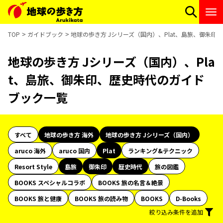
TOP
ガイドブック
地球の歩き方 Jシリーズ（国内）、Plat、島旅、御朱
地球の歩き方 Jシリーズ（国内）、Pla
t、島旅、御朱印、歴史時代のガイド
ブック一覧
すべて
地球の歩き方 海外
地球の歩き方 Jシリーズ（国内）
aruco 海外
aruco 国内
Plat
ランキング&テクニック
Resort Style
島旅
御朱印
歴史時代
旅の図鑑
BOOKS スペシャルコラボ
BOOKS 旅の名言＆絶景
BOOKS 旅と健康
BOOKS 旅の読み物
BOOKS
D-Books
絞り込み条件を追加