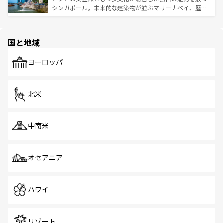
た文化、そして多様な観光資源が、訪れる旅人を魅了し続
うな絶景から文化的な体験まで、香港を存分に楽しみ尽く
シンガポール。未来的な建築物が並ぶマリーナベイ、歴史
ける。 なお、新着のタイ情報は
コンテンツ一覧
を参照して
そう。 なお、新着の香港情報は
コンテンツ一覧
を参照して
と伝統を感じられるエスニックタウン、多数の緑豊かな公
ほしい。
ほしい。
園や自然保護区など、自然が調和した近代的な景観と文化
の多様性あふれるカラフルな町は、どこを歩いても新しい
国と地域
発見がある。さらに、治安のよさや充実した公共交通機関
も、旅行者にとっては魅力的なポイント。グルメも豊富
で、ホーカーズは地元の風情を楽しめる外せないスポット
ヨーロッパ
だ。訪れる人を飽きさせないシンガポールで、多様な魅力
を体感しよう。 なお、新着のシンガポール情報は
コンテン
ツ一覧
を参照してほしい。
北米
中南米
オセアニア
ハワイ
リゾート