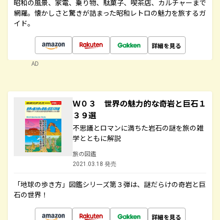
昭和の風景、家電、乗り物、駄菓子、喫茶店、カルチャーまで
網羅。懐かしさと驚きが詰まった昭和レトロの魅力を旅するガ
イド。
詳細を見る
AD
Ｗ０３ 世界の魅力的な奇岩と巨石１
３９選
不思議とロマンに満ちた岩石の謎を旅の雑
学とともに解説
旅の図鑑
2021.03.18 発売
「地球の歩き方」図鑑シリーズ第３弾は、謎だらけの奇岩と巨
石の世界！
詳細を見る