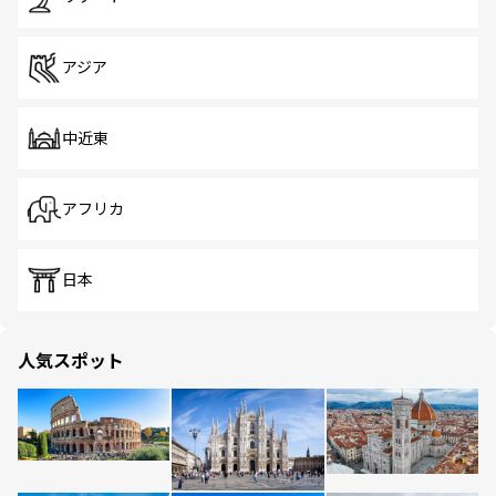
アジア
中近東
アフリカ
日本
人気スポット