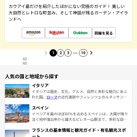
カウアイ島だけを紹介したほかにない究極のガイド！ 美しい
大自然とレトロな町並み、そして神話が残るガーデン・アイラ
ンドへ
詳細を見る
…
1
2
3
10
AD
AD
人気の国と地域から探す
イタリア
イタリアは歴史、文化、グルメ、自然と多彩な魅力にあふ
れた国。
ローマ
の古代遺跡やフィレンツェのルネッサンス
美術、ヴェネツィアの運河など、歴史あるスポットはもち
スペイン
ろん、トスカーナの美しい田園風景やアマルフィ海岸の絶
景など、自然景観も見逃せない。観光の合間には、本場の
イベリア半島のほぼ80％を占めるスペインは、太陽が降り
ピザやパスタなど、絶品のイタリア料理を堪能することも
注ぐ地中海沿岸から雄大なピレネー山脈まで、多彩な自然
できる。朝目覚めてから夜眠るまで、すべての瞬間を楽し
と文化が詰まったヨーロッパ屈指の旅行先だ。多様な地域
フランスの基本情報と観光ガイド・有名観光スポ
ませてくれるイタリアで、忘れられない旅をしてみよう！
文化が根付くこの国では、情熱的なフラメンコ、熱気あふ
なお、新着のイタリア情報は
コンテンツ一覧
を参照してほ
れる闘牛、そして美味しいタパスが生活の一部となってい
ット