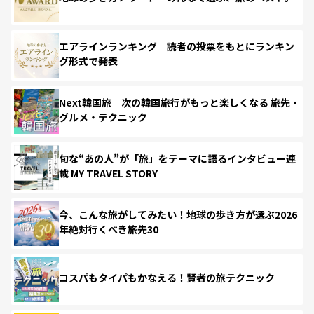
エアラインランキング 読者の投票をもとにランキン
グ形式で発表
Next韓国旅 次の韓国旅行がもっと楽しくなる 旅先・
グルメ・テクニック
旬な“あの人”が「旅」をテーマに語るインタビュー連
載 MY TRAVEL STORY
今、こんな旅がしてみたい！地球の歩き方が選ぶ2026
年絶対行くべき旅先30
コスパもタイパもかなえる！賢者の旅テクニック