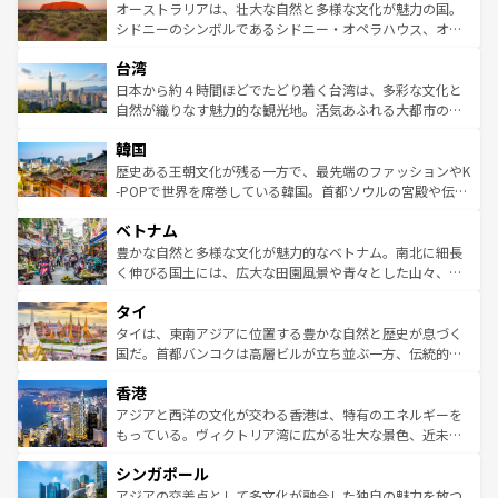
文化が魅力。旅行者はアメリカの各地域で異なる魅力を楽
島だが、静かな自然を求めるならマウイ島やカウアイ島が
オーストラリアは、壮大な自然と多様な文化が魅力の国。
しみながら、その多様性と豊かな歴史を感じることができ
おすすめ。エメラルドグリーンに輝く海をはじめ、豊かな
シドニーのシンボルであるシドニー・オペラハウス、オー
るだろう。車でのロードトリップや列車の旅も、アメリカ
文化や歴史が息づいている。「アロハスピリット」と呼ば
ストラリア東海岸北部に広がる大サンゴ礁地帯グレートバ
ならではの贅沢な旅のスタイルだ。 なお、新着のアメリカ
台湾
れるおもてなしの心で訪れる人々を迎えてくれるハワイの
リアリーフや大陸中央部にそびえるウルル（エアーズロッ
情報は
コンテンツ一覧
を参照してほしい。
人々、おいしいローカルフードやハワイアンミュージッ
ク）、タスマニアの美しい原生林やケアンズの熱帯雨林な
日本から約４時間ほどでたどり着く台湾は、多彩な文化と
ク、伝統的なフラダンスなど、すべてがハワイの魅力を彩
ど、見どころがたくさん。また、カフェやワイン、オージ
自然が織りなす魅力的な観光地。活気あふれる大都市の台
っている。訪れるたびに新しい発見と感動が待っているハ
ービーフなどの食文化も豊かで、美味しいものであふれて
北やノスタルジックな町並みが人気な九份（ジォウフェ
ワイを、存分に味わってほしい。 なお、新着のハワイ情報
韓国
いる。アクティビティも充実しており、サーフィンやダイ
ン）、静ひつな山岳地帯である台湾東部など、都市の喧騒
は
コンテンツ一覧
を参照してほしい。
ビング、ハイキングなど、アウトドア好きにはたまらな
と山間の静けさが共存しており、訪れる人に新しい発見と
歴史ある王朝文化が残る一方で、最先端のファッションやK
い。オーストラリアの多彩な魅力を存分に味わいつくそ
驚きをもたらしてくれる。また、奥深い台湾の食文化も魅
-POPで世界を席巻している韓国。首都ソウルの宮殿や伝統
う。 なお、新着のオーストラリア情報は
コンテンツ一覧
を
力で、夜市などの屋台グルメから高級料理、ヘルシーで美
家屋が並ぶエリアでは韓国の歴史と文化に浸ることがで
参照してほしい。
ベトナム
容にもいいと評判のスイーツなど、バラエティ豊かな料理
き、地方に足を延ばせば四季折々の自然美を楽しむことが
が味わえる。 なお、新着の台湾情報は
コンテンツ一覧
を参
できる。そして、キムチや焼肉、絶品のストリートフード
豊かな自然と多様な文化が魅力的なベトナム。南北に細長
照してほしい。
まで、さまざまな韓国料理が待っている。夜には、韓国な
く伸びる国土には、広大な田園風景や青々とした山々、世
らではのナイトライフも堪能できる。あたたかいホスピタ
界遺産に登録された壮大な自然景観が点在し、都市部では
タイ
リティに包まれながら、韓国の多彩な魅力を心ゆくまで味
急速な発展と共に伝統が息づく。ハノイの古い町並みやホ
わってみてほしい。 なお、新着の韓国情報は
コンテンツ一
ーチミン市のフランス統治時代の建物も、独特の雰囲気を
タイは、東南アジアに位置する豊かな自然と歴史が息づく
覧
を参照してほしい。
醸し出している。また、バラエティの豊かさとおいしさで
国だ。首都バンコクは高層ビルが立ち並ぶ一方、伝統的な
世界中の食通を魅了してやまないベトナム料理も魅力のひ
寺院や市場がいたるところに点在し、古きよき文化と現代
香港
とつ。フォーやバインミー、ベトナムコーヒーなどは、ぜ
の活気が交差している。北部ではチェンマイなどの山岳地
ひ現地で味わいたい。どの地域を訪れてもあたたかい人々
帯で自然と触れ合い、南部ではプーケットやクラビの美し
アジアと西洋の文化が交わる香港は、特有のエネルギーを
が旅行者を迎えてくれるので、きっと忘れられない旅にな
いビーチでリゾート気分を楽しむことができる。タイ料理
もっている。ヴィクトリア湾に広がる壮大な景色、近未来
るはずだ。 なお、新着のベトナム情報は
コンテンツ一覧
を
は世界的に有名で、屋台から高級レストランまで味覚を刺
的なアートスポット、そして歴史と現代が融合した町並
参照してほしい。
シンガポール
激する。気候は一年中温暖で、どの季節にも異なる楽しみ
み、どこを訪れても感動するはず。観光スポットが密集し
が待っている。親しみやすいタイの人々、仏教を中心とし
ており、効率よく見どころを回れるのも魅力。息をのむよ
アジアの交差点として多文化が融合した独自の魅力を放つ