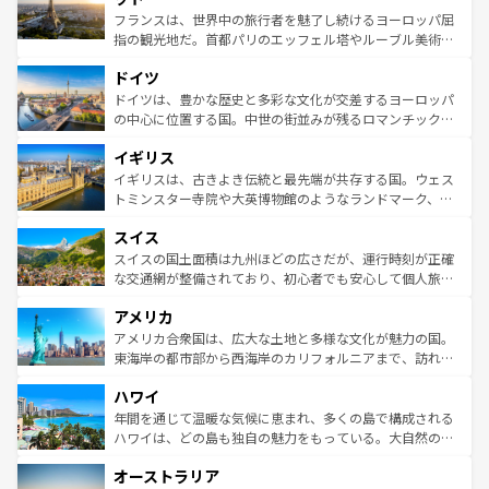
しい。
る。首都マドリードの洗練された雰囲気や、バルセロナの
フランスは、世界中の旅行者を魅了し続けるヨーロッパ屈
アートに溢れた街角から、地方では古代ローマ遺跡や中世
指の観光地だ。首都パリのエッフェル塔やルーブル美術館
の城塞都市、穏やかなビーチリゾートまで多彩な表情を見
といった象徴的なスポットから、田舎町の古風な美しさま
せる。地方によって風土や気候が異なるスペインはその個
ドイツ
で、幅広い魅力が詰まっている。華麗な宮殿、歴史的な大
性で訪れる人を魅了する。 なお、新着のスペイン情報は
コ
聖堂、美しいビーチ、そして豊かな自然が、訪れる者を心
ドイツは、豊かな歴史と多彩な文化が交差するヨーロッパ
ンテンツ一覧
を参照してほしい。
から魅了する。また、フランスは美食の国としても知ら
の中心に位置する国。中世の街並みが残るロマンチック街
れ、フランス料理はユネスコ無形文化遺産にも登録されて
道から、未来を先取りするようなモダンな都市まで多様な
イギリス
いる。シャンパンの発祥地であるランス、プロヴァンスの
顔を持つこの国は、どこを歩いても飽きることがない。ベ
香り高いラベンダー畑など、多彩な楽しみ方が可能だ。さ
ルリンの文化的活気、バイエルン州のアルプスの絶景、そ
イギリスは、古きよき伝統と最先端が共存する国。ウェス
らに、パリ以外の地域にも魅力が溢れており、どの街角に
してライン川沿いのワイン畑といった風景は必見。ビール
トミンスター寺院や大英博物館のようなランドマーク、歴
も豊かな歴史と文化が息づいている。パリ以外の個性あふ
とソーセージを味わいながら地元の人と過ごす楽しい時間
史ある大学都市、美しい丘陵地帯や牧歌的な風景など、エ
れる地方に足を運ぶとそれぞれで全く異なる文化を体験で
スイス
は、お酒好きな人にはぜひ体験してほしい。 なお、新着の
リアごとに異なる魅力がある。また、優雅なアフタヌーン
きるだろう。 なお、新着のフランス情報は
コンテンツ一覧
ドイツ情報は
コンテンツ一覧
を参照してほしい。
ティー、ビール好きにはたまらない英国パブ、サッカー観
スイスの国土面積は九州ほどの広さだが、運行時刻が正確
を参照してほしい。
戦など、本場だからこそできる体験も豊富。イギリスを旅
な交通網が整備されており、初心者でも安心して個人旅行
して楽しみつくそう。 なお、新着のイギリス情報は
コンテ
を楽しめる。日本同様に時刻表どおりの旅が可能だ。中世
アメリカ
ンツ一覧
を参照してほしい。
の建物がそのまま残る町や、スイスならではのユニークな
博物館もあり、アルプス観光だけでなく町歩きも満喫する
アメリカ合衆国は、広大な土地と多様な文化が魅力の国。
ことができる。国民の所得が高いため物価も高いが、旅行
東海岸の都市部から西海岸のカリフォルニアまで、訪れる
者向けの交通パス提供のサービスもあり、うまく活用すれ
場所ごとに異なる風景と体験が待っている。ニューヨーク
ハワイ
ば市内交通費無料で観光を楽しむこともできる。 なお、新
のような巨大都市は、観光、ショッピング、エンターテイ
着のスイス情報は
コンテンツ一覧
を参照してほしい。
ンメントが詰まった刺激的なスポットだ。一方、アメリカ
年間を通じて温暖な気候に恵まれ、多くの島で構成される
西部には大自然が広がり、グランドキャニオンやイエロー
ハワイは、どの島も独自の魅力をもっている。大自然の神
ストーン国立公園といった絶景が堪能できる。さらに、南
秘を感じたいなら、火山が生み出した壮大な景観を誇るハ
オーストラリア
部のニューオーリンズでは、音楽と美食が融合した独特の
ワイ島は見逃せない。また、定番の観光地といえばオアフ