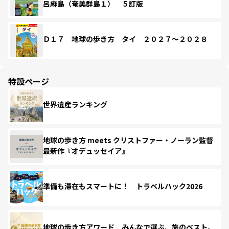
呂麻島（奄美群島１） ５訂版
Ｄ１７ 地球の歩き方 タイ ２０２７～２０２８
特設ページ
世界遺産ランキング
地球の歩き方 meets クリストファー・ノーラン監督
最新作『オデュッセイア』
準備も滞在もスマートに！ トラベルハック2026
地球の歩き方アワード みんなで選ぶ、旅のベスト。