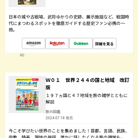
日本の城や古戦場、武将ゆかりの史跡、展示施設など、戦国時
代にまつわるスポットを徹底ガイドする歴史ファン必携の一
冊。
詳細を見る
AD
Ｗ０１ 世界２４４の国と地域 改訂
版
１９７ヵ国と４７地域を旅の雑学とともに
解説
旅の図鑑
2024.07.18 発売
今こそ学びたい世界のことを集めました！首都、言語、民族、
宗教、特長、現地の挨拶、誰かに話したくなる旅の雑学も。