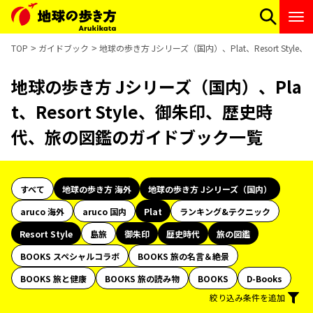
TOP
ガイドブック
地球の歩き方 Jシリーズ（国内）、Plat、Resort St
地球の歩き方 Jシリーズ（国内）、Pla
t、Resort Style、御朱印、歴史時
代、旅の図鑑のガイドブック一覧
すべて
地球の歩き方 海外
地球の歩き方 Jシリーズ（国内）
aruco 海外
aruco 国内
Plat
ランキング&テクニック
Resort Style
島旅
御朱印
歴史時代
旅の図鑑
BOOKS スペシャルコラボ
BOOKS 旅の名言＆絶景
BOOKS 旅と健康
BOOKS 旅の読み物
BOOKS
D-Books
絞り込み条件を追加