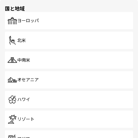
の多様性あふれるカラフルな町は、どこを歩いても新しい
国と地域
発見がある。さらに、治安のよさや充実した公共交通機関
も、旅行者にとっては魅力的なポイント。グルメも豊富
で、ホーカーズは地元の風情を楽しめる外せないスポット
ヨーロッパ
だ。訪れる人を飽きさせないシンガポールで、多様な魅力
を体感しよう。 なお、新着のシンガポール情報は
コンテン
ツ一覧
を参照してほしい。
北米
中南米
オセアニア
ハワイ
リゾート