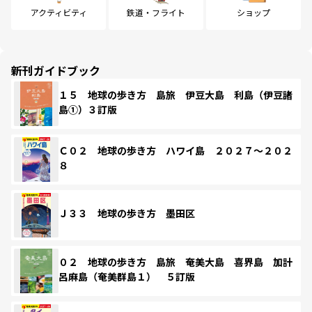
アクティビティ
鉄道・フライト
ショップ
新刊ガイドブック
１５ 地球の歩き方 島旅 伊豆大島 利島（伊豆諸
島①）３訂版
Ｃ０２ 地球の歩き方 ハワイ島 ２０２７～２０２
８
Ｊ３３ 地球の歩き方 墨田区
０２ 地球の歩き方 島旅 奄美大島 喜界島 加計
呂麻島（奄美群島１） ５訂版