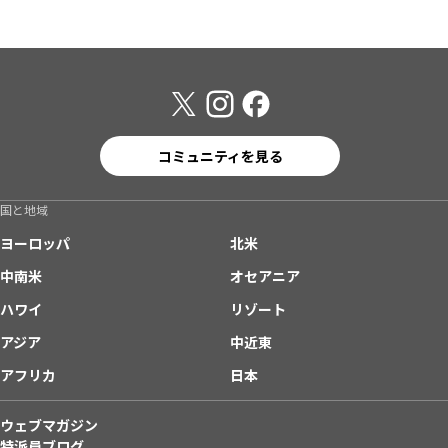
コミュニティを見る
国と地域
ヨーロッパ
北米
中南米
オセアニア
ハワイ
リゾート
アジア
中近東
アフリカ
日本
ウェブマガジン
特派員ブログ