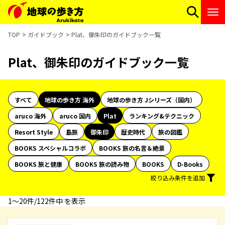
TOP
ガイドブック
Plat、御朱印のガイドブック一覧
Plat、御朱印のガイドブック一覧
すべて
地球の歩き方 海外
地球の歩き方 Jシリーズ（国内）
aruco 海外
aruco 国内
Plat
ランキング&テクニック
Resort Style
島旅
御朱印
歴史時代
旅の図鑑
BOOKS スペシャルコラボ
BOOKS 旅の名言＆絶景
BOOKS 旅と健康
BOOKS 旅の読み物
BOOKS
D-Books
絞り込み条件を追加
1〜20件/122件中 を表示