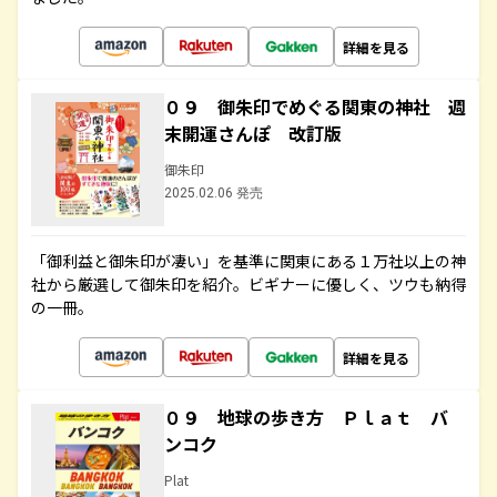
詳細を見る
０９ 御朱印でめぐる関東の神社 週
末開運さんぽ 改訂版
御朱印
2025.02.06 発売
「御利益と御朱印が凄い」を基準に関東にある１万社以上の神
社から厳選して御朱印を紹介。ビギナーに優しく、ツウも納得
の一冊。
詳細を見る
０９ 地球の歩き方 Ｐｌａｔ バ
ンコク
Plat