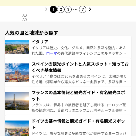
…
1
2
3
7
AD
AD
人気の国と地域から探す
イタリア
イタリアは歴史、文化、グルメ、自然と多彩な魅力にあふ
れた国。
ローマ
の古代遺跡やフィレンツェのルネッサンス
美術、ヴェネツィアの運河など、歴史あるスポットはもち
スペインの観光ポイントと人気スポット・知ってお
ろん、トスカーナの美しい田園風景やアマルフィ海岸の絶
景など、自然景観も見逃せない。観光の合間には、本場の
くべき基本情報
ピザやパスタなど、絶品のイタリア料理を堪能することも
イベリア半島のほぼ80％を占めるスペインは、太陽が降り
できる。朝目覚めてから夜眠るまで、すべての瞬間を楽し
注ぐ地中海沿岸から雄大なピレネー山脈まで、多彩な自然
ませてくれるイタリアで、忘れられない旅をしてみよう！
と文化が詰まったヨーロッパ屈指の旅行先だ。多様な地域
なお、新着のイタリア情報は
コンテンツ一覧
を参照してほ
フランスの基本情報と観光ガイド・有名観光スポ
文化が根付くこの国では、情熱的なフラメンコ、熱気あふ
しい。
れる闘牛、そして美味しいタパスが生活の一部となってい
ット
る。首都マドリードの洗練された雰囲気や、バルセロナの
フランスは、世界中の旅行者を魅了し続けるヨーロッパ屈
アートに溢れた街角から、地方では古代ローマ遺跡や中世
指の観光地だ。首都パリのエッフェル塔やルーブル美術館
の城塞都市、穏やかなビーチリゾートまで多彩な表情を見
といった象徴的なスポットから、田舎町の古風な美しさま
せる。地方によって風土や気候が異なるスペインはその個
ドイツの基本情報と観光ガイド・有名観光スポッ
で、幅広い魅力が詰まっている。華麗な宮殿、歴史的な大
性で訪れる人を魅了する。 なお、新着のスペイン情報は
コ
聖堂、美しいビーチ、そして豊かな自然が、訪れる者を心
ト
ンテンツ一覧
を参照してほしい。
から魅了する。また、フランスは美食の国としても知ら
ドイツは、豊かな歴史と多彩な文化が交差するヨーロッパ