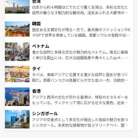
台湾
リアリーフや大陸中央部にそびえるウルル（エアーズロッ
ク、伝統的なフラダンスなど、すべてがハワイの魅力を彩
ク）、タスマニアの美しい原生林やケアンズの熱帯雨林な
日本から約４時間ほどでたどり着く台湾は、多彩な文化と
っている。訪れるたびに新しい発見と感動が待っているハ
ど、見どころがたくさん。また、カフェやワイン、オージ
自然が織りなす魅力的な観光地。活気あふれる大都市の台
ワイを、存分に味わってほしい。 なお、新着のハワイ情報
ービーフなどの食文化も豊かで、美味しいものであふれて
北やノスタルジックな町並みが人気な九份（ジォウフェ
は
コンテンツ一覧
を参照してほしい。
韓国
いる。アクティビティも充実しており、サーフィンやダイ
ン）、静ひつな山岳地帯である台湾東部など、都市の喧騒
ビング、ハイキングなど、アウトドア好きにはたまらな
と山間の静けさが共存しており、訪れる人に新しい発見と
歴史ある王朝文化が残る一方で、最先端のファッションやK
い。オーストラリアの多彩な魅力を存分に味わいつくそ
驚きをもたらしてくれる。また、奥深い台湾の食文化も魅
-POPで世界を席巻している韓国。首都ソウルの宮殿や伝統
う。 なお、新着のオーストラリア情報は
コンテンツ一覧
を
力で、夜市などの屋台グルメから高級料理、ヘルシーで美
家屋が並ぶエリアでは韓国の歴史と文化に浸ることがで
参照してほしい。
ベトナム
容にもいいと評判のスイーツなど、バラエティ豊かな料理
き、地方に足を延ばせば四季折々の自然美を楽しむことが
が味わえる。 なお、新着の台湾情報は
コンテンツ一覧
を参
できる。そして、キムチや焼肉、絶品のストリートフード
豊かな自然と多様な文化が魅力的なベトナム。南北に細長
照してほしい。
まで、さまざまな韓国料理が待っている。夜には、韓国な
く伸びる国土には、広大な田園風景や青々とした山々、世
らではのナイトライフも堪能できる。あたたかいホスピタ
界遺産に登録された壮大な自然景観が点在し、都市部では
タイ
リティに包まれながら、韓国の多彩な魅力を心ゆくまで味
急速な発展と共に伝統が息づく。ハノイの古い町並みやホ
わってみてほしい。 なお、新着の韓国情報は
コンテンツ一
ーチミン市のフランス統治時代の建物も、独特の雰囲気を
タイは、東南アジアに位置する豊かな自然と歴史が息づく
覧
を参照してほしい。
醸し出している。また、バラエティの豊かさとおいしさで
国だ。首都バンコクは高層ビルが立ち並ぶ一方、伝統的な
世界中の食通を魅了してやまないベトナム料理も魅力のひ
寺院や市場がいたるところに点在し、古きよき文化と現代
香港
とつ。フォーやバインミー、ベトナムコーヒーなどは、ぜ
の活気が交差している。北部ではチェンマイなどの山岳地
ひ現地で味わいたい。どの地域を訪れてもあたたかい人々
帯で自然と触れ合い、南部ではプーケットやクラビの美し
アジアと西洋の文化が交わる香港は、特有のエネルギーを
が旅行者を迎えてくれるので、きっと忘れられない旅にな
いビーチでリゾート気分を楽しむことができる。タイ料理
もっている。ヴィクトリア湾に広がる壮大な景色、近未来
るはずだ。 なお、新着のベトナム情報は
コンテンツ一覧
を
は世界的に有名で、屋台から高級レストランまで味覚を刺
的なアートスポット、そして歴史と現代が融合した町並
参照してほしい。
シンガポール
激する。気候は一年中温暖で、どの季節にも異なる楽しみ
み、どこを訪れても感動するはず。観光スポットが密集し
が待っている。親しみやすいタイの人々、仏教を中心とし
ており、効率よく見どころを回れるのも魅力。息をのむよ
アジアの交差点として多文化が融合した独自の魅力を放つ
た文化、そして多様な観光資源が、訪れる旅人を魅了し続
うな絶景から文化的な体験まで、香港を存分に楽しみ尽く
シンガポール。未来的な建築物が並ぶマリーナベイ、歴史
ける。 なお、新着のタイ情報は
コンテンツ一覧
を参照して
そう。 なお、新着の香港情報は
コンテンツ一覧
を参照して
と伝統を感じられるエスニックタウン、多数の緑豊かな公
ほしい。
ほしい。
園や自然保護区など、自然が調和した近代的な景観と文化