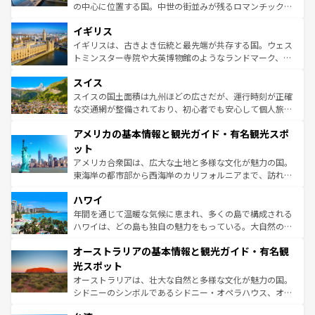
れ、フランス料理はユネスコ無形文化遺産にも登録されて
の中心に位置する国。中世の街並みが残るロマンチック街
いる。シャンパンの発祥地であるランス、プロヴァンスの
道から、未来を先取りするようなモダンな都市まで多様な
香り高いラベンダー畑など、多彩な楽しみ方が可能だ。さ
イギリス
顔を持つこの国は、どこを歩いても飽きることがない。ベ
らに、パリ以外の地域にも魅力が溢れており、どの街角に
ルリンの文化的活気、バイエルン州のアルプスの絶景、そ
イギリスは、古きよき伝統と最先端が共存する国。ウェス
も豊かな歴史と文化が息づいている。パリ以外の個性あふ
してライン川沿いのワイン畑といった風景は必見。ビール
トミンスター寺院や大英博物館のようなランドマーク、歴
れる地方に足を運ぶとそれぞれで全く異なる文化を体験で
とソーセージを味わいながら地元の人と過ごす楽しい時間
史ある大学都市、美しい丘陵地帯や牧歌的な風景など、エ
きるだろう。 なお、新着のフランス情報は
コンテンツ一覧
スイス
は、お酒好きな人にはぜひ体験してほしい。 なお、新着の
リアごとに異なる魅力がある。また、優雅なアフタヌーン
を参照してほしい。
ドイツ情報は
コンテンツ一覧
を参照してほしい。
ティー、ビール好きにはたまらない英国パブ、サッカー観
スイスの国土面積は九州ほどの広さだが、運行時刻が正確
戦など、本場だからこそできる体験も豊富。イギリスを旅
な交通網が整備されており、初心者でも安心して個人旅行
して楽しみつくそう。 なお、新着のイギリス情報は
コンテ
を楽しめる。日本同様に時刻表どおりの旅が可能だ。中世
アメリカの基本情報と観光ガイド・有名観光スポ
ンツ一覧
を参照してほしい。
の建物がそのまま残る町や、スイスならではのユニークな
博物館もあり、アルプス観光だけでなく町歩きも満喫する
ット
ことができる。国民の所得が高いため物価も高いが、旅行
アメリカ合衆国は、広大な土地と多様な文化が魅力の国。
者向けの交通パス提供のサービスもあり、うまく活用すれ
東海岸の都市部から西海岸のカリフォルニアまで、訪れる
ば市内交通費無料で観光を楽しむこともできる。 なお、新
場所ごとに異なる風景と体験が待っている。ニューヨーク
着のスイス情報は
コンテンツ一覧
を参照してほしい。
ハワイ
のような巨大都市は、観光、ショッピング、エンターテイ
ンメントが詰まった刺激的なスポットだ。一方、アメリカ
年間を通じて温暖な気候に恵まれ、多くの島で構成される
西部には大自然が広がり、グランドキャニオンやイエロー
ハワイは、どの島も独自の魅力をもっている。大自然の神
ストーン国立公園といった絶景が堪能できる。さらに、南
秘を感じたいなら、火山が生み出した壮大な景観を誇るハ
オーストラリアの基本情報と観光ガイド・有名観
部のニューオーリンズでは、音楽と美食が融合した独特の
ワイ島は見逃せない。また、定番の観光地といえばオアフ
文化が魅力。旅行者はアメリカの各地域で異なる魅力を楽
島だが、静かな自然を求めるならマウイ島やカウアイ島が
光スポット
しみながら、その多様性と豊かな歴史を感じることができ
おすすめ。エメラルドグリーンに輝く海をはじめ、豊かな
オーストラリアは、壮大な自然と多様な文化が魅力の国。
るだろう。車でのロードトリップや列車の旅も、アメリカ
文化や歴史が息づいている。「アロハスピリット」と呼ば
シドニーのシンボルであるシドニー・オペラハウス、オー
ならではの贅沢な旅のスタイルだ。 なお、新着のアメリカ
れるおもてなしの心で訪れる人々を迎えてくれるハワイの
ストラリア東海岸北部に広がる大サンゴ礁地帯グレートバ
情報は
コンテンツ一覧
を参照してほしい。
人々、おいしいローカルフードやハワイアンミュージッ