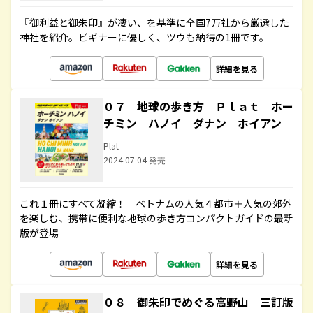
『御利益と御朱印』が凄い、を基準に全国7万社から厳選した
神社を紹介。ビギナーに優しく、ツウも納得の1冊です。
詳細を見る
０７ 地球の歩き方 Ｐｌａｔ ホー
チミン ハノイ ダナン ホイアン
Plat
2024.07.04 発売
これ１冊にすべて凝縮！ ベトナムの人気４都市＋人気の郊外
を楽しむ、携帯に便利な地球の歩き方コンパクトガイドの最新
版が登場
詳細を見る
０８ 御朱印でめぐる高野山 三訂版