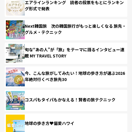
エアラインランキング 読者の投票をもとにランキン
グ形式で発表
Next韓国旅 次の韓国旅行がもっと楽しくなる 旅先・
グルメ・テクニック
旬な“あの人”が「旅」をテーマに語るインタビュー連
載 MY TRAVEL STORY
今、こんな旅がしてみたい！地球の歩き方が選ぶ2026
年絶対行くべき旅先30
コスパもタイパもかなえる！賢者の旅テクニック
地球の歩き方♥偏愛ハワイ