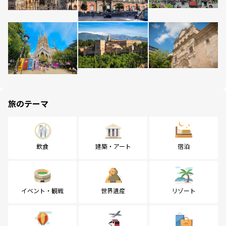
旅のテーマ
飲食
建築・アート
宿泊
イベント・観戦
世界遺産
リゾート