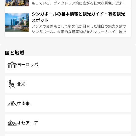
が旅行者を迎えてくれるので、きっと忘れられない旅にな
いビーチでリゾート気分を楽しむことができる。タイ料理
もっている。ヴィクトリア湾に広がる壮大な景色、近未来
るはずだ。 なお、新着のベトナム情報は
コンテンツ一覧
を
は世界的に有名で、屋台から高級レストランまで味覚を刺
的なアートスポット、そして歴史と現代が融合した町並
参照してほしい。
シンガポールの基本情報と観光ガイド・有名観光
激する。気候は一年中温暖で、どの季節にも異なる楽しみ
み、どこを訪れても感動するはず。観光スポットが密集し
が待っている。親しみやすいタイの人々、仏教を中心とし
ており、効率よく見どころを回れるのも魅力。息をのむよ
スポット
た文化、そして多様な観光資源が、訪れる旅人を魅了し続
うな絶景から文化的な体験まで、香港を存分に楽しみ尽く
アジアの交差点として多文化が融合した独自の魅力を放つ
ける。 なお、新着のタイ情報は
コンテンツ一覧
を参照して
そう。 なお、新着の香港情報は
コンテンツ一覧
を参照して
シンガポール。未来的な建築物が並ぶマリーナベイ、歴史
ほしい。
ほしい。
と伝統を感じられるエスニックタウン、多数の緑豊かな公
園や自然保護区など、自然が調和した近代的な景観と文化
の多様性あふれるカラフルな町は、どこを歩いても新しい
国と地域
発見がある。さらに、治安のよさや充実した公共交通機関
も、旅行者にとっては魅力的なポイント。グルメも豊富
で、ホーカーズは地元の風情を楽しめる外せないスポット
ヨーロッパ
だ。訪れる人を飽きさせないシンガポールで、多様な魅力
を体感しよう。 なお、新着のシンガポール情報は
コンテン
ツ一覧
を参照してほしい。
北米
中南米
オセアニア