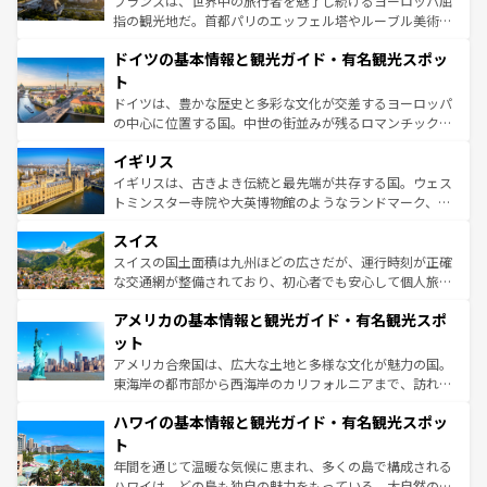
フランスは、世界中の旅行者を魅了し続けるヨーロッパ屈
アートに溢れた街角から、地方では古代ローマ遺跡や中世
指の観光地だ。首都パリのエッフェル塔やルーブル美術館
の城塞都市、穏やかなビーチリゾートまで多彩な表情を見
といった象徴的なスポットから、田舎町の古風な美しさま
せる。地方によって風土や気候が異なるスペインはその個
ドイツの基本情報と観光ガイド・有名観光スポッ
で、幅広い魅力が詰まっている。華麗な宮殿、歴史的な大
性で訪れる人を魅了する。 なお、新着のスペイン情報は
コ
聖堂、美しいビーチ、そして豊かな自然が、訪れる者を心
ト
ンテンツ一覧
を参照してほしい。
から魅了する。また、フランスは美食の国としても知ら
ドイツは、豊かな歴史と多彩な文化が交差するヨーロッパ
れ、フランス料理はユネスコ無形文化遺産にも登録されて
の中心に位置する国。中世の街並みが残るロマンチック街
いる。シャンパンの発祥地であるランス、プロヴァンスの
道から、未来を先取りするようなモダンな都市まで多様な
香り高いラベンダー畑など、多彩な楽しみ方が可能だ。さ
イギリス
顔を持つこの国は、どこを歩いても飽きることがない。ベ
らに、パリ以外の地域にも魅力が溢れており、どの街角に
ルリンの文化的活気、バイエルン州のアルプスの絶景、そ
イギリスは、古きよき伝統と最先端が共存する国。ウェス
も豊かな歴史と文化が息づいている。パリ以外の個性あふ
してライン川沿いのワイン畑といった風景は必見。ビール
トミンスター寺院や大英博物館のようなランドマーク、歴
れる地方に足を運ぶとそれぞれで全く異なる文化を体験で
とソーセージを味わいながら地元の人と過ごす楽しい時間
史ある大学都市、美しい丘陵地帯や牧歌的な風景など、エ
きるだろう。 なお、新着のフランス情報は
コンテンツ一覧
スイス
は、お酒好きな人にはぜひ体験してほしい。 なお、新着の
リアごとに異なる魅力がある。また、優雅なアフタヌーン
を参照してほしい。
ドイツ情報は
コンテンツ一覧
を参照してほしい。
ティー、ビール好きにはたまらない英国パブ、サッカー観
スイスの国土面積は九州ほどの広さだが、運行時刻が正確
戦など、本場だからこそできる体験も豊富。イギリスを旅
な交通網が整備されており、初心者でも安心して個人旅行
して楽しみつくそう。 なお、新着のイギリス情報は
コンテ
を楽しめる。日本同様に時刻表どおりの旅が可能だ。中世
アメリカの基本情報と観光ガイド・有名観光スポ
ンツ一覧
を参照してほしい。
の建物がそのまま残る町や、スイスならではのユニークな
博物館もあり、アルプス観光だけでなく町歩きも満喫する
ット
ことができる。国民の所得が高いため物価も高いが、旅行
アメリカ合衆国は、広大な土地と多様な文化が魅力の国。
者向けの交通パス提供のサービスもあり、うまく活用すれ
東海岸の都市部から西海岸のカリフォルニアまで、訪れる
ば市内交通費無料で観光を楽しむこともできる。 なお、新
場所ごとに異なる風景と体験が待っている。ニューヨーク
着のスイス情報は
コンテンツ一覧
を参照してほしい。
ハワイの基本情報と観光ガイド・有名観光スポッ
のような巨大都市は、観光、ショッピング、エンターテイ
ンメントが詰まった刺激的なスポットだ。一方、アメリカ
ト
西部には大自然が広がり、グランドキャニオンやイエロー
年間を通じて温暖な気候に恵まれ、多くの島で構成される
ストーン国立公園といった絶景が堪能できる。さらに、南
ハワイは、どの島も独自の魅力をもっている。大自然の神