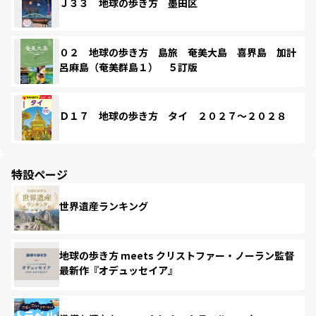
Ｊ３３ 地球の歩き方 墨田区
０２ 地球の歩き方 島旅 奄美大島 喜界島 加計
呂麻島（奄美群島１） ５訂版
Ｄ１７ 地球の歩き方 タイ ２０２７～２０２８
特設ページ
世界遺産ランキング
地球の歩き方 meets クリストファー・ノーラン監督
最新作『オデュッセイア』