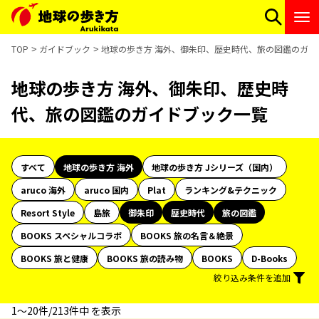
TOP
ガイドブック
地球の歩き方 海外、御朱印、歴史時代、旅の図鑑のガイ
地球の歩き方 海外、御朱印、歴史時
代、旅の図鑑のガイドブック一覧
すべて
地球の歩き方 海外
地球の歩き方 Jシリーズ（国内）
aruco 海外
aruco 国内
Plat
ランキング&テクニック
Resort Style
島旅
御朱印
歴史時代
旅の図鑑
BOOKS スペシャルコラボ
BOOKS 旅の名言＆絶景
BOOKS 旅と健康
BOOKS 旅の読み物
BOOKS
D-Books
絞り込み条件を追加
1〜20件/213件中 を表示