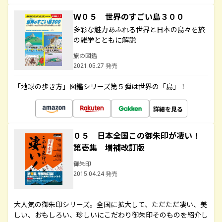
Ｗ０５ 世界のすごい島３００
多彩な魅力あふれる世界と日本の島々を旅
の雑学とともに解説
旅の図鑑
2021.05.27 発売
「地球の歩き方」図鑑シリーズ第５弾は世界の「島」！
詳細を見る
０５ 日本全国この御朱印が凄い！
第壱集 増補改訂版
御朱印
2015.04.24 発売
大人気の御朱印シリーズ。全国に拡大して、ただただ凄い、美
しい、おもしろい、珍しいにこだわり御朱印そのものを紹介し