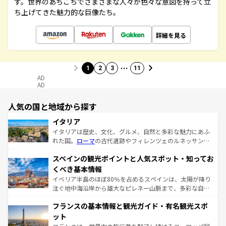
す。世界のあちこちでさまざまな人々が色々な意図を持って立
ち上げてきた魅力的な巨像たち。
詳細を見る
…
1
2
3
11
AD
AD
人気の国と地域から探す
イタリア
イタリアは歴史、文化、グルメ、自然と多彩な魅力にあふ
れた国。
ローマ
の古代遺跡やフィレンツェのルネッサンス
美術、ヴェネツィアの運河など、歴史あるスポットはもち
スペインの観光ポイントと人気スポット・知ってお
ろん、トスカーナの美しい田園風景やアマルフィ海岸の絶
景など、自然景観も見逃せない。観光の合間には、本場の
くべき基本情報
ピザやパスタなど、絶品のイタリア料理を堪能することも
イベリア半島のほぼ80％を占めるスペインは、太陽が降り
できる。朝目覚めてから夜眠るまで、すべての瞬間を楽し
注ぐ地中海沿岸から雄大なピレネー山脈まで、多彩な自然
ませてくれるイタリアで、忘れられない旅をしてみよう！
と文化が詰まったヨーロッパ屈指の旅行先だ。多様な地域
なお、新着のイタリア情報は
コンテンツ一覧
を参照してほ
フランスの基本情報と観光ガイド・有名観光スポ
文化が根付くこの国では、情熱的なフラメンコ、熱気あふ
しい。
れる闘牛、そして美味しいタパスが生活の一部となってい
ット
る。首都マドリードの洗練された雰囲気や、バルセロナの