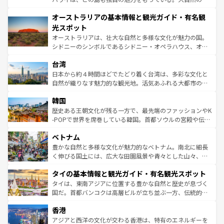
部のニューオーリンズでは、音楽と美食が融合した独特の
秘を感じたいなら、火山が生み出した壮大な景観を誇るハ
文化が魅力。旅行者はアメリカの各地域で異なる魅力を楽
オーストラリアの基本情報と観光ガイド・有名観
ワイ島は見逃せない。また、定番の観光地といえばオアフ
しみながら、その多様性と豊かな歴史を感じることができ
島だが、静かな自然を求めるならマウイ島やカウアイ島が
光スポット
るだろう。車でのロードトリップや列車の旅も、アメリカ
おすすめ。エメラルドグリーンに輝く海をはじめ、豊かな
オーストラリアは、壮大な自然と多様な文化が魅力の国。
ならではの贅沢な旅のスタイルだ。 なお、新着のアメリカ
文化や歴史が息づいている。「アロハスピリット」と呼ば
シドニーのシンボルであるシドニー・オペラハウス、オー
情報は
コンテンツ一覧
を参照してほしい。
れるおもてなしの心で訪れる人々を迎えてくれるハワイの
ストラリア東海岸北部に広がる大サンゴ礁地帯グレートバ
人々、おいしいローカルフードやハワイアンミュージッ
台湾
リアリーフや大陸中央部にそびえるウルル（エアーズロッ
ク、伝統的なフラダンスなど、すべてがハワイの魅力を彩
ク）、タスマニアの美しい原生林やケアンズの熱帯雨林な
日本から約４時間ほどでたどり着く台湾は、多彩な文化と
っている。訪れるたびに新しい発見と感動が待っているハ
ど、見どころがたくさん。また、カフェやワイン、オージ
自然が織りなす魅力的な観光地。活気あふれる大都市の台
ワイを、存分に味わってほしい。 なお、新着のハワイ情報
ービーフなどの食文化も豊かで、美味しいものであふれて
北やノスタルジックな町並みが人気な九份（ジォウフェ
は
コンテンツ一覧
を参照してほしい。
韓国
いる。アクティビティも充実しており、サーフィンやダイ
ン）、静ひつな山岳地帯である台湾東部など、都市の喧騒
ビング、ハイキングなど、アウトドア好きにはたまらな
と山間の静けさが共存しており、訪れる人に新しい発見と
歴史ある王朝文化が残る一方で、最先端のファッションやK
い。オーストラリアの多彩な魅力を存分に味わいつくそ
驚きをもたらしてくれる。また、奥深い台湾の食文化も魅
-POPで世界を席巻している韓国。首都ソウルの宮殿や伝統
う。 なお、新着のオーストラリア情報は
コンテンツ一覧
を
力で、夜市などの屋台グルメから高級料理、ヘルシーで美
家屋が並ぶエリアでは韓国の歴史と文化に浸ることがで
参照してほしい。
ベトナム
容にもいいと評判のスイーツなど、バラエティ豊かな料理
き、地方に足を延ばせば四季折々の自然美を楽しむことが
が味わえる。 なお、新着の台湾情報は
コンテンツ一覧
を参
できる。そして、キムチや焼肉、絶品のストリートフード
豊かな自然と多様な文化が魅力的なベトナム。南北に細長
照してほしい。
まで、さまざまな韓国料理が待っている。夜には、韓国な
く伸びる国土には、広大な田園風景や青々とした山々、世
らではのナイトライフも堪能できる。あたたかいホスピタ
界遺産に登録された壮大な自然景観が点在し、都市部では
タイの基本情報と観光ガイド・有名観光スポット
リティに包まれながら、韓国の多彩な魅力を心ゆくまで味
急速な発展と共に伝統が息づく。ハノイの古い町並みやホ
わってみてほしい。 なお、新着の韓国情報は
コンテンツ一
ーチミン市のフランス統治時代の建物も、独特の雰囲気を
タイは、東南アジアに位置する豊かな自然と歴史が息づく
覧
を参照してほしい。
醸し出している。また、バラエティの豊かさとおいしさで
国だ。首都バンコクは高層ビルが立ち並ぶ一方、伝統的な
世界中の食通を魅了してやまないベトナム料理も魅力のひ
寺院や市場がいたるところに点在し、古きよき文化と現代
香港
とつ。フォーやバインミー、ベトナムコーヒーなどは、ぜ
の活気が交差している。北部ではチェンマイなどの山岳地
ひ現地で味わいたい。どの地域を訪れてもあたたかい人々
帯で自然と触れ合い、南部ではプーケットやクラビの美し
アジアと西洋の文化が交わる香港は、特有のエネルギーを