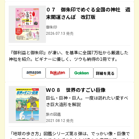
０７ 御朱印でめぐる全国の神社 週
末開運さんぽ 改訂版
御朱印
2026.07.13 発売
『御利益と御朱印』が凄い、を基準に全国7万社から厳選した
神社を紹介。ビギナーに優しく、ツウも納得の1冊です。
詳細を見る
Ｗ０８ 世界のすごい巨像
巨仏・巨神・巨人。一度は訪れたい愛すべ
き巨大造形を解説
旅の図鑑
2021.08.12 発売
「地球の歩き方」図鑑シリーズ第８弾は、でっかい像・巨像で