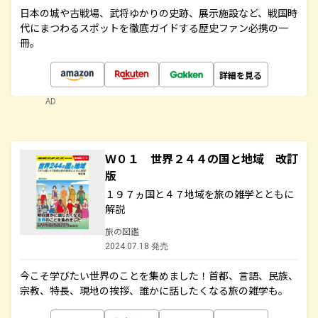
日本の城や古戦場、武将ゆかりの史跡、展示施設など、戦国時
代にまつわるスポットを徹底ガイドする歴史ファン必携の一
冊。
詳細を見る
AD
Ｗ０１ 世界２４４の国と地域 改訂
版
１９７ヵ国と４７地域を旅の雑学とともに
解説
旅の図鑑
2024.07.18 発売
今こそ学びたい世界のことを集めました！首都、言語、民族、
宗教、特長、現地の挨拶、誰かに話したくなる旅の雑学も。