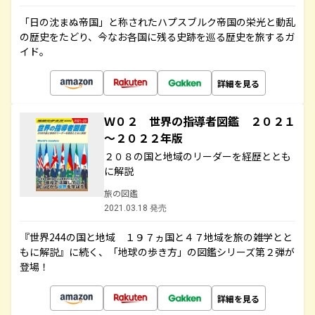
「日の沈まぬ帝国」と称されたハプスブルク帝国の栄光と動乱
の歴史をたどり、今なお各国に残る史跡を巡る歴史を旅するガ
イド。
詳細を見る
Ｗ０２ 世界の指導者図鑑 ２０２１
～２０２２年版
２０８の国と地域のリーダーを経歴ととも
に解説
旅の図鑑
2021.03.18 発売
『世界244の国と地域 １９７ヵ国と４７地域を旅の雑学とと
もに解説』に続く、「地球の歩き方」の図鑑シリーズ第２弾が
登場！
詳細を見る