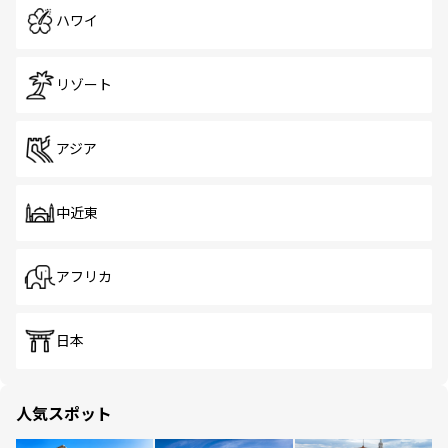
ハワイ
リゾート
アジア
中近東
アフリカ
日本
人気スポット