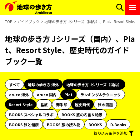
TOP
ガイドブック
地球の歩き方 Jシリーズ（国内）、Plat、Resort Sty
地球の歩き方 Jシリーズ（国内）、Pla
t、Resort Style、歴史時代のガイド
ブック一覧
すべて
地球の歩き方 海外
地球の歩き方 Jシリーズ（国内）
aruco 海外
aruco 国内
Plat
ランキング&テクニック
Resort Style
島旅
御朱印
歴史時代
旅の図鑑
BOOKS スペシャルコラボ
BOOKS 旅の名言＆絶景
BOOKS 旅と健康
BOOKS 旅の読み物
BOOKS
D-Books
絞り込み条件を追加