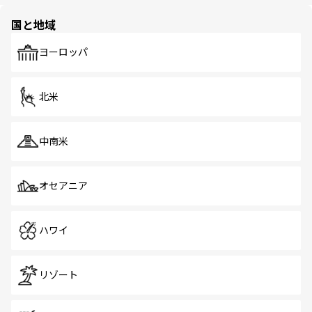
ほしい。
園や自然保護区など、自然が調和した近代的な景観と文化
の多様性あふれるカラフルな町は、どこを歩いても新しい
国と地域
発見がある。さらに、治安のよさや充実した公共交通機関
も、旅行者にとっては魅力的なポイント。グルメも豊富
で、ホーカーズは地元の風情を楽しめる外せないスポット
ヨーロッパ
だ。訪れる人を飽きさせないシンガポールで、多様な魅力
を体感しよう。 なお、新着のシンガポール情報は
コンテン
ツ一覧
を参照してほしい。
北米
中南米
オセアニア
ハワイ
リゾート