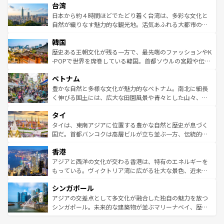
情報は
コンテンツ一覧
を参照してほしい。
人々、おいしいローカルフードやハワイアンミュージッ
台湾
リアリーフや大陸中央部にそびえるウルル（エアーズロッ
ク、伝統的なフラダンスなど、すべてがハワイの魅力を彩
ク）、タスマニアの美しい原生林やケアンズの熱帯雨林な
日本から約４時間ほどでたどり着く台湾は、多彩な文化と
っている。訪れるたびに新しい発見と感動が待っているハ
ど、見どころがたくさん。また、カフェやワイン、オージ
自然が織りなす魅力的な観光地。活気あふれる大都市の台
ワイを、存分に味わってほしい。 なお、新着のハワイ情報
ービーフなどの食文化も豊かで、美味しいものであふれて
北やノスタルジックな町並みが人気な九份（ジォウフェ
は
コンテンツ一覧
を参照してほしい。
韓国
いる。アクティビティも充実しており、サーフィンやダイ
ン）、静ひつな山岳地帯である台湾東部など、都市の喧騒
ビング、ハイキングなど、アウトドア好きにはたまらな
と山間の静けさが共存しており、訪れる人に新しい発見と
歴史ある王朝文化が残る一方で、最先端のファッションやK
い。オーストラリアの多彩な魅力を存分に味わいつくそ
驚きをもたらしてくれる。また、奥深い台湾の食文化も魅
-POPで世界を席巻している韓国。首都ソウルの宮殿や伝統
う。 なお、新着のオーストラリア情報は
コンテンツ一覧
を
力で、夜市などの屋台グルメから高級料理、ヘルシーで美
家屋が並ぶエリアでは韓国の歴史と文化に浸ることがで
参照してほしい。
ベトナム
容にもいいと評判のスイーツなど、バラエティ豊かな料理
き、地方に足を延ばせば四季折々の自然美を楽しむことが
が味わえる。 なお、新着の台湾情報は
コンテンツ一覧
を参
できる。そして、キムチや焼肉、絶品のストリートフード
豊かな自然と多様な文化が魅力的なベトナム。南北に細長
照してほしい。
まで、さまざまな韓国料理が待っている。夜には、韓国な
く伸びる国土には、広大な田園風景や青々とした山々、世
らではのナイトライフも堪能できる。あたたかいホスピタ
界遺産に登録された壮大な自然景観が点在し、都市部では
タイ
リティに包まれながら、韓国の多彩な魅力を心ゆくまで味
急速な発展と共に伝統が息づく。ハノイの古い町並みやホ
わってみてほしい。 なお、新着の韓国情報は
コンテンツ一
ーチミン市のフランス統治時代の建物も、独特の雰囲気を
タイは、東南アジアに位置する豊かな自然と歴史が息づく
覧
を参照してほしい。
醸し出している。また、バラエティの豊かさとおいしさで
国だ。首都バンコクは高層ビルが立ち並ぶ一方、伝統的な
世界中の食通を魅了してやまないベトナム料理も魅力のひ
寺院や市場がいたるところに点在し、古きよき文化と現代
香港
とつ。フォーやバインミー、ベトナムコーヒーなどは、ぜ
の活気が交差している。北部ではチェンマイなどの山岳地
ひ現地で味わいたい。どの地域を訪れてもあたたかい人々
帯で自然と触れ合い、南部ではプーケットやクラビの美し
アジアと西洋の文化が交わる香港は、特有のエネルギーを
が旅行者を迎えてくれるので、きっと忘れられない旅にな
いビーチでリゾート気分を楽しむことができる。タイ料理
もっている。ヴィクトリア湾に広がる壮大な景色、近未来
るはずだ。 なお、新着のベトナム情報は
コンテンツ一覧
を
は世界的に有名で、屋台から高級レストランまで味覚を刺
的なアートスポット、そして歴史と現代が融合した町並
参照してほしい。
シンガポール
激する。気候は一年中温暖で、どの季節にも異なる楽しみ
み、どこを訪れても感動するはず。観光スポットが密集し
が待っている。親しみやすいタイの人々、仏教を中心とし
ており、効率よく見どころを回れるのも魅力。息をのむよ
アジアの交差点として多文化が融合した独自の魅力を放つ
た文化、そして多様な観光資源が、訪れる旅人を魅了し続
うな絶景から文化的な体験まで、香港を存分に楽しみ尽く
シンガポール。未来的な建築物が並ぶマリーナベイ、歴史
ける。 なお、新着のタイ情報は
コンテンツ一覧
を参照して
そう。 なお、新着の香港情報は
コンテンツ一覧
を参照して
と伝統を感じられるエスニックタウン、多数の緑豊かな公
ほしい。