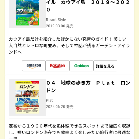
イル カウアイ島 ２０１９～２０２
０
Resort Style
2019.03.06 発売
カウアイ島だけを紹介したほかにない究極のガイド！ 美しい
大自然とレトロな町並み、そして神話が残るガーデン・アイラ
ンドへ
詳細を見る
０４ 地球の歩き方 Ｐｌａｔ ロン
ドン
Plat
2024.06.20 発売
定番から１９６０年代を追体験できるスポットまで幅広く収録
し、短いロンドン滞在でも効率よく楽しみたい旅行者に最適な
一冊。