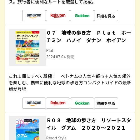
ス。旅行者に便利なルートを厳選して掲載。
詳細を見る
０７ 地球の歩き方 Ｐｌａｔ ホー
チミン ハノイ ダナン ホイアン
Plat
2024.07.04 発売
これ１冊にすべて凝縮！ ベトナムの人気４都市＋人気の郊外
を楽しむ、携帯に便利な地球の歩き方コンパクトガイドの最新
版が登場
詳細を見る
Ｒ０８ 地球の歩き方 リゾートスタ
イル グアム ２０２０～２０２１
Resort Style