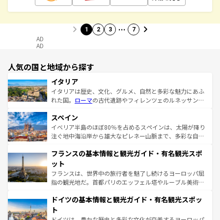
…
1
2
3
7
AD
AD
人気の国と地域から探す
イタリア
イタリアは歴史、文化、グルメ、自然と多彩な魅力にあふ
れた国。
ローマ
の古代遺跡やフィレンツェのルネッサンス
美術、ヴェネツィアの運河など、歴史あるスポットはもち
スペイン
ろん、トスカーナの美しい田園風景やアマルフィ海岸の絶
景など、自然景観も見逃せない。観光の合間には、本場の
イベリア半島のほぼ80％を占めるスペインは、太陽が降り
ピザやパスタなど、絶品のイタリア料理を堪能することも
注ぐ地中海沿岸から雄大なピレネー山脈まで、多彩な自然
できる。朝目覚めてから夜眠るまで、すべての瞬間を楽し
と文化が詰まったヨーロッパ屈指の旅行先だ。多様な地域
フランスの基本情報と観光ガイド・有名観光スポ
ませてくれるイタリアで、忘れられない旅をしてみよう！
文化が根付くこの国では、情熱的なフラメンコ、熱気あふ
なお、新着のイタリア情報は
コンテンツ一覧
を参照してほ
れる闘牛、そして美味しいタパスが生活の一部となってい
ット
しい。
る。首都マドリードの洗練された雰囲気や、バルセロナの
フランスは、世界中の旅行者を魅了し続けるヨーロッパ屈
アートに溢れた街角から、地方では古代ローマ遺跡や中世
指の観光地だ。首都パリのエッフェル塔やルーブル美術館
の城塞都市、穏やかなビーチリゾートまで多彩な表情を見
といった象徴的なスポットから、田舎町の古風な美しさま
せる。地方によって風土や気候が異なるスペインはその個
ドイツの基本情報と観光ガイド・有名観光スポッ
で、幅広い魅力が詰まっている。華麗な宮殿、歴史的な大
性で訪れる人を魅了する。 なお、新着のスペイン情報は
コ
聖堂、美しいビーチ、そして豊かな自然が、訪れる者を心
ト
ンテンツ一覧
を参照してほしい。
から魅了する。また、フランスは美食の国としても知ら
ドイツは、豊かな歴史と多彩な文化が交差するヨーロッパ