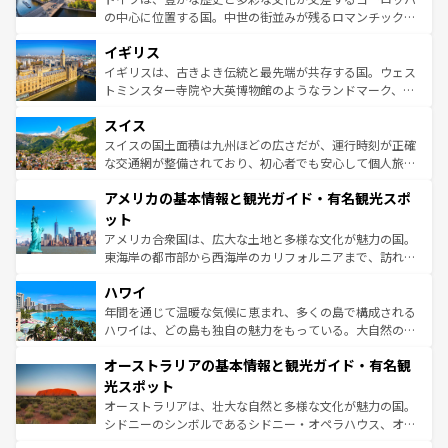
れ、フランス料理はユネスコ無形文化遺産にも登録されて
の中心に位置する国。中世の街並みが残るロマンチック街
いる。シャンパンの発祥地であるランス、プロヴァンスの
道から、未来を先取りするようなモダンな都市まで多様な
香り高いラベンダー畑など、多彩な楽しみ方が可能だ。さ
イギリス
顔を持つこの国は、どこを歩いても飽きることがない。ベ
らに、パリ以外の地域にも魅力が溢れており、どの街角に
ルリンの文化的活気、バイエルン州のアルプスの絶景、そ
イギリスは、古きよき伝統と最先端が共存する国。ウェス
も豊かな歴史と文化が息づいている。パリ以外の個性あふ
してライン川沿いのワイン畑といった風景は必見。ビール
トミンスター寺院や大英博物館のようなランドマーク、歴
れる地方に足を運ぶとそれぞれで全く異なる文化を体験で
とソーセージを味わいながら地元の人と過ごす楽しい時間
史ある大学都市、美しい丘陵地帯や牧歌的な風景など、エ
きるだろう。 なお、新着のフランス情報は
コンテンツ一覧
スイス
は、お酒好きな人にはぜひ体験してほしい。 なお、新着の
リアごとに異なる魅力がある。また、優雅なアフタヌーン
を参照してほしい。
ドイツ情報は
コンテンツ一覧
を参照してほしい。
ティー、ビール好きにはたまらない英国パブ、サッカー観
スイスの国土面積は九州ほどの広さだが、運行時刻が正確
戦など、本場だからこそできる体験も豊富。イギリスを旅
な交通網が整備されており、初心者でも安心して個人旅行
して楽しみつくそう。 なお、新着のイギリス情報は
コンテ
を楽しめる。日本同様に時刻表どおりの旅が可能だ。中世
アメリカの基本情報と観光ガイド・有名観光スポ
ンツ一覧
を参照してほしい。
の建物がそのまま残る町や、スイスならではのユニークな
博物館もあり、アルプス観光だけでなく町歩きも満喫する
ット
ことができる。国民の所得が高いため物価も高いが、旅行
アメリカ合衆国は、広大な土地と多様な文化が魅力の国。
者向けの交通パス提供のサービスもあり、うまく活用すれ
東海岸の都市部から西海岸のカリフォルニアまで、訪れる
ば市内交通費無料で観光を楽しむこともできる。 なお、新
場所ごとに異なる風景と体験が待っている。ニューヨーク
着のスイス情報は
コンテンツ一覧
を参照してほしい。
ハワイ
のような巨大都市は、観光、ショッピング、エンターテイ
ンメントが詰まった刺激的なスポットだ。一方、アメリカ
年間を通じて温暖な気候に恵まれ、多くの島で構成される
西部には大自然が広がり、グランドキャニオンやイエロー
ハワイは、どの島も独自の魅力をもっている。大自然の神
ストーン国立公園といった絶景が堪能できる。さらに、南
秘を感じたいなら、火山が生み出した壮大な景観を誇るハ
オーストラリアの基本情報と観光ガイド・有名観
部のニューオーリンズでは、音楽と美食が融合した独特の
ワイ島は見逃せない。また、定番の観光地といえばオアフ
文化が魅力。旅行者はアメリカの各地域で異なる魅力を楽
島だが、静かな自然を求めるならマウイ島やカウアイ島が
光スポット
しみながら、その多様性と豊かな歴史を感じることができ
おすすめ。エメラルドグリーンに輝く海をはじめ、豊かな
オーストラリアは、壮大な自然と多様な文化が魅力の国。
るだろう。車でのロードトリップや列車の旅も、アメリカ
文化や歴史が息づいている。「アロハスピリット」と呼ば
シドニーのシンボルであるシドニー・オペラハウス、オー
ならではの贅沢な旅のスタイルだ。 なお、新着のアメリカ
れるおもてなしの心で訪れる人々を迎えてくれるハワイの
ストラリア東海岸北部に広がる大サンゴ礁地帯グレートバ