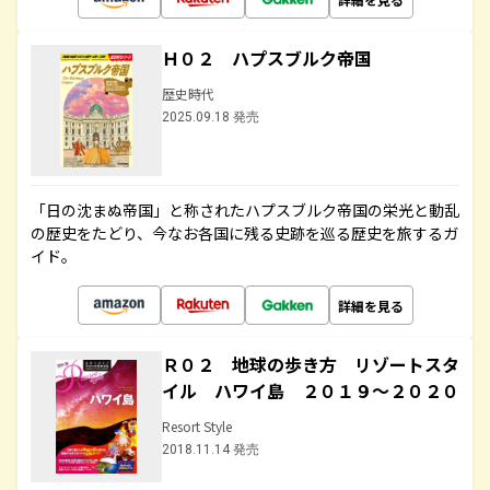
Ｈ０２ ハプスブルク帝国
歴史時代
2025.09.18 発売
「日の沈まぬ帝国」と称されたハプスブルク帝国の栄光と動乱
の歴史をたどり、今なお各国に残る史跡を巡る歴史を旅するガ
イド。
詳細を見る
Ｒ０２ 地球の歩き方 リゾートスタ
イル ハワイ島 ２０１９～２０２０
Resort Style
2018.11.14 発売