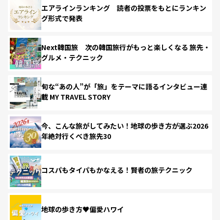
エアラインランキング 読者の投票をもとにランキン
グ形式で発表
Next韓国旅 次の韓国旅行がもっと楽しくなる 旅先・
グルメ・テクニック
旬な“あの人”が「旅」をテーマに語るインタビュー連
載 MY TRAVEL STORY
今、こんな旅がしてみたい！地球の歩き方が選ぶ2026
年絶対行くべき旅先30
コスパもタイパもかなえる！賢者の旅テクニック
地球の歩き方♥偏愛ハワイ