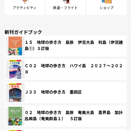
アクティビティ
鉄道・フライト
ショップ
新刊ガイドブック
１５ 地球の歩き方 島旅 伊豆大島 利島（伊豆諸
島①）３訂版
Ｃ０２ 地球の歩き方 ハワイ島 ２０２７～２０２
８
Ｊ３３ 地球の歩き方 墨田区
０２ 地球の歩き方 島旅 奄美大島 喜界島 加計
呂麻島（奄美群島１） ５訂版