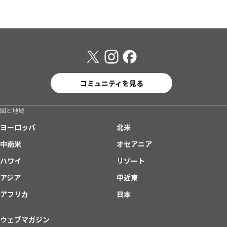
コミュニティを見る
国と地域
ヨーロッパ
北米
中南米
オセアニア
ハワイ
リゾート
アジア
中近東
アフリカ
日本
ウェブマガジン