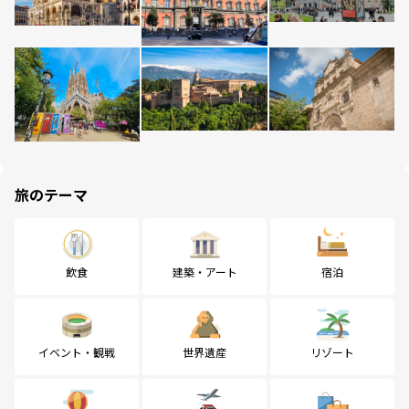
旅のテーマ
飲食
建築・アート
宿泊
イベント・観戦
世界遺産
リゾート