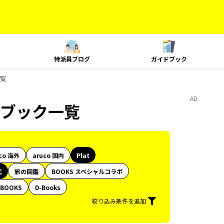
特派員ブログ
ガイドブック
一覧
AD
ドブック一覧
co 海外
aruco 国内
Plat
代
旅の図鑑
BOOKS スペシャルコラボ
BOOKS
D-Books
絞り込み条件を追加