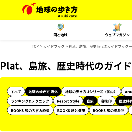
国と地域
ウェブマガジン
TOP
ガイドブック
Plat、島旅、歴史時代のガイドブック
Plat、島旅、歴史時代のガイ
すべて
地球の歩き方 海外
地球の歩き方 Jシリーズ（国内）
aru
ランキング&テクニック
Resort Style
島旅
御朱印
歴史時
BOOKS 旅の名言＆絶景
BOOKS 旅と健康
BOOKS 旅の読み物