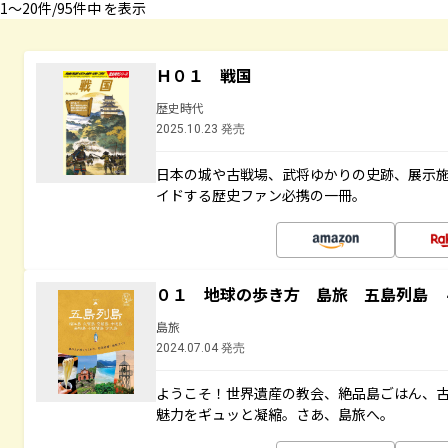
1〜20件/95件中 を表示
Ｈ０１ 戦国
歴史時代
2025.10.23 発売
日本の城や古戦場、武将ゆかりの史跡、展示
イドする歴史ファン必携の一冊。
０１ 地球の歩き方 島旅 五島列島 
島旅
2024.07.04 発売
ようこそ！世界遺産の教会、絶品島ごはん、
魅力をギュッと凝縮。さあ、島旅へ。