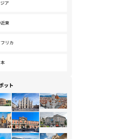
アジア
中近東
アフリカ
日本
ポット