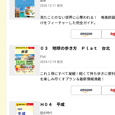
島旅
2025.12.11 発売
見たことのない世界に心奪われる！ 奄美群
けをフィーチャーした完全ガイド。
０３ 地球の歩き方 Ｐｌａｔ 台北
Plat
2024.12.19 発売
これ１冊にすべて凝縮！軽くて持ち歩きに便
を楽しみ尽くすプラン＆最新情報満載！
Ｈ０４ 平成
歴史時代