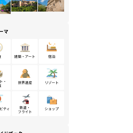
ーマ
食
建築・アート
宿泊
ト・
世界遺産
リゾート
戦
鉄道・
ビティ
ショップ
フライト