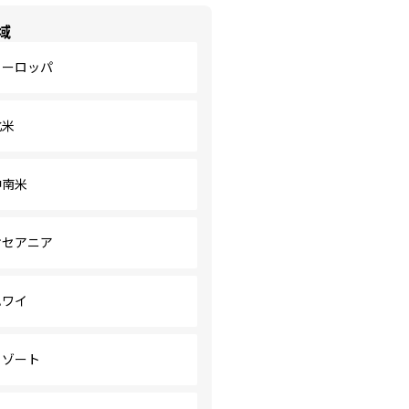
域
ヨーロッパ
北米
中南米
オセアニア
ハワイ
リゾート