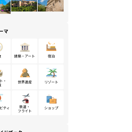
ーマ
食
建築・アート
宿泊
ト・
世界遺産
リゾート
戦
鉄道・
ビティ
ショップ
フライト