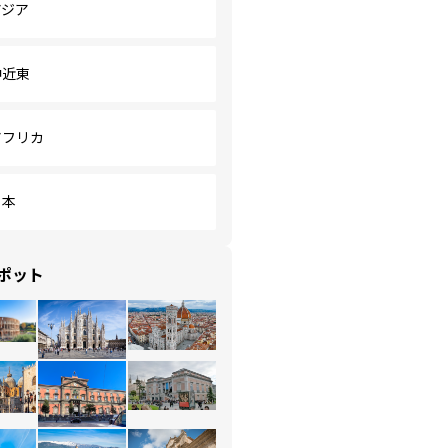
アジア
中近東
アフリカ
日本
ポット