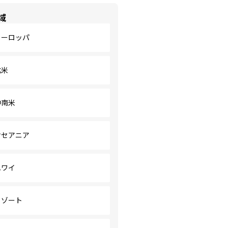
域
ヨーロッパ
北米
中南米
オセアニア
ハワイ
リゾート