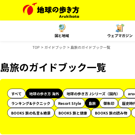
国と地域
ウェブマガジン
TOP
ガイドブック
島旅のガイドブック一覧
島旅のガイドブック一覧
すべて
地球の歩き方 海外
地球の歩き方 Jシリーズ（国内）
aru
ランキング&テクニック
Resort Style
島旅
御朱印
歴史時
BOOKS 旅の名言＆絶景
BOOKS 旅と健康
BOOKS 旅の読み物