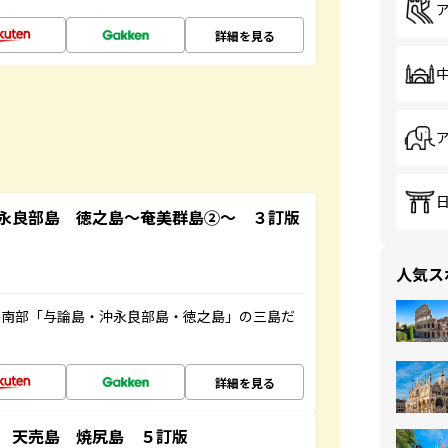
詳細を見る
永良部島 徳之島～奄美群島②～ ３訂版
人気ス
島南部「与論島・沖永良部島・徳之島」の三島だ
詳細を見る
 天売島 焼尻島 ５訂版