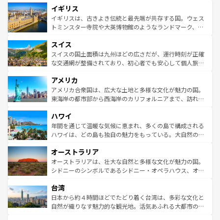
イギリス
いる。シャンパンの発祥地であるランス、プロヴァンスの
顔を持つこの国は、どこを歩いても飽きることがない。ベ
香り高いラベンダー畑など、多彩な楽しみ方が可能だ。さ
ルリンの文化的活気、バイエルン州のアルプスの絶景、そ
イギリスは、古きよき伝統と最先端が共存する国。ウェス
らに、パリ以外の地域にも魅力が溢れており、どの街角に
してライン川沿いのワイン畑といった風景は必見。ビール
トミンスター寺院や大英博物館のようなランドマーク、歴
も豊かな歴史と文化が息づいている。パリ以外の個性あふ
とソーセージを味わいながら地元の人と過ごす楽しい時間
史ある大学都市、美しい丘陵地帯や牧歌的な風景など、エ
れる地方に足を運ぶとそれぞれで全く異なる文化を体験で
スイス
は、お酒好きな人にはぜひ体験してほしい。 なお、新着の
リアごとに異なる魅力がある。また、優雅なアフタヌーン
きるだろう。 なお、新着のフランス情報は
コンテンツ一覧
ドイツ情報は
コンテンツ一覧
を参照してほしい。
ティー、ビール好きにはたまらない英国パブ、サッカー観
スイスの国土面積は九州ほどの広さだが、運行時刻が正確
を参照してほしい。
戦など、本場だからこそできる体験も豊富。イギリスを旅
な交通網が整備されており、初心者でも安心して個人旅行
して楽しみつくそう。 なお、新着のイギリス情報は
コンテ
を楽しめる。日本同様に時刻表どおりの旅が可能だ。中世
アメリカ
ンツ一覧
を参照してほしい。
の建物がそのまま残る町や、スイスならではのユニークな
博物館もあり、アルプス観光だけでなく町歩きも満喫する
アメリカ合衆国は、広大な土地と多様な文化が魅力の国。
ことができる。国民の所得が高いため物価も高いが、旅行
東海岸の都市部から西海岸のカリフォルニアまで、訪れる
者向けの交通パス提供のサービスもあり、うまく活用すれ
場所ごとに異なる風景と体験が待っている。ニューヨーク
ハワイ
ば市内交通費無料で観光を楽しむこともできる。 なお、新
のような巨大都市は、観光、ショッピング、エンターテイ
着のスイス情報は
コンテンツ一覧
を参照してほしい。
ンメントが詰まった刺激的なスポットだ。一方、アメリカ
年間を通じて温暖な気候に恵まれ、多くの島で構成される
西部には大自然が広がり、グランドキャニオンやイエロー
ハワイは、どの島も独自の魅力をもっている。大自然の神
ストーン国立公園といった絶景が堪能できる。さらに、南
秘を感じたいなら、火山が生み出した壮大な景観を誇るハ
オーストラリア
部のニューオーリンズでは、音楽と美食が融合した独特の
ワイ島は見逃せない。また、定番の観光地といえばオアフ
文化が魅力。旅行者はアメリカの各地域で異なる魅力を楽
島だが、静かな自然を求めるならマウイ島やカウアイ島が
オーストラリアは、壮大な自然と多様な文化が魅力の国。
しみながら、その多様性と豊かな歴史を感じることができ
おすすめ。エメラルドグリーンに輝く海をはじめ、豊かな
シドニーのシンボルであるシドニー・オペラハウス、オー
るだろう。車でのロードトリップや列車の旅も、アメリカ
文化や歴史が息づいている。「アロハスピリット」と呼ば
ストラリア東海岸北部に広がる大サンゴ礁地帯グレートバ
ならではの贅沢な旅のスタイルだ。 なお、新着のアメリカ
台湾
れるおもてなしの心で訪れる人々を迎えてくれるハワイの
リアリーフや大陸中央部にそびえるウルル（エアーズロッ
情報は
コンテンツ一覧
を参照してほしい。
人々、おいしいローカルフードやハワイアンミュージッ
ク）、タスマニアの美しい原生林やケアンズの熱帯雨林な
日本から約４時間ほどでたどり着く台湾は、多彩な文化と
ク、伝統的なフラダンスなど、すべてがハワイの魅力を彩
ど、見どころがたくさん。また、カフェやワイン、オージ
自然が織りなす魅力的な観光地。活気あふれる大都市の台
っている。訪れるたびに新しい発見と感動が待っているハ
ービーフなどの食文化も豊かで、美味しいものであふれて
北やノスタルジックな町並みが人気な九份（ジォウフェ