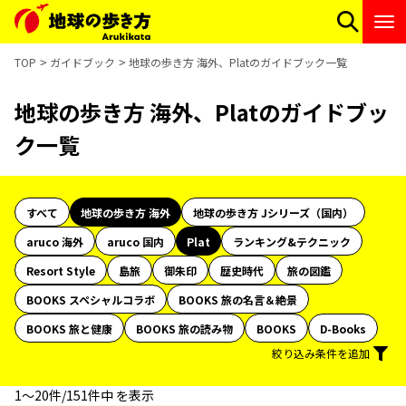
TOP
ガイドブック
地球の歩き方 海外、Platのガイドブック一覧
地球の歩き方 海外、Platのガイドブッ
ク一覧
すべて
地球の歩き方 海外
地球の歩き方 Jシリーズ（国内）
aruco 海外
aruco 国内
Plat
ランキング&テクニック
Resort Style
島旅
御朱印
歴史時代
旅の図鑑
BOOKS スペシャルコラボ
BOOKS 旅の名言＆絶景
BOOKS 旅と健康
BOOKS 旅の読み物
BOOKS
D-Books
絞り込み条件を追加
1〜20件/151件中 を表示