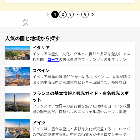
…
1
2
3
8
AD
AD
人気の国と地域から探す
イタリア
イタリアは歴史、文化、グルメ、自然と多彩な魅力にあふ
れた国。
ローマ
の古代遺跡やフィレンツェのルネッサンス
美術、ヴェネツィアの運河など、歴史あるスポットはもち
スペイン
ろん、トスカーナの美しい田園風景やアマルフィ海岸の絶
景など、自然景観も見逃せない。観光の合間には、本場の
イベリア半島のほぼ80％を占めるスペインは、太陽が降り
ピザやパスタなど、絶品のイタリア料理を堪能することも
注ぐ地中海沿岸から雄大なピレネー山脈まで、多彩な自然
できる。朝目覚めてから夜眠るまで、すべての瞬間を楽し
と文化が詰まったヨーロッパ屈指の旅行先だ。多様な地域
フランスの基本情報と観光ガイド・有名観光スポ
ませてくれるイタリアで、忘れられない旅をしてみよう！
文化が根付くこの国では、情熱的なフラメンコ、熱気あふ
なお、新着のイタリア情報は
コンテンツ一覧
を参照してほ
れる闘牛、そして美味しいタパスが生活の一部となってい
ット
しい。
る。首都マドリードの洗練された雰囲気や、バルセロナの
フランスは、世界中の旅行者を魅了し続けるヨーロッパ屈
アートに溢れた街角から、地方では古代ローマ遺跡や中世
指の観光地だ。首都パリのエッフェル塔やルーブル美術館
の城塞都市、穏やかなビーチリゾートまで多彩な表情を見
といった象徴的なスポットから、田舎町の古風な美しさま
せる。地方によって風土や気候が異なるスペインはその個
ドイツ
で、幅広い魅力が詰まっている。華麗な宮殿、歴史的な大
性で訪れる人を魅了する。 なお、新着のスペイン情報は
コ
聖堂、美しいビーチ、そして豊かな自然が、訪れる者を心
ドイツは、豊かな歴史と多彩な文化が交差するヨーロッパ
ンテンツ一覧
を参照してほしい。
から魅了する。また、フランスは美食の国としても知ら
の中心に位置する国。中世の街並みが残るロマンチック街
れ、フランス料理はユネスコ無形文化遺産にも登録されて
道から、未来を先取りするようなモダンな都市まで多様な