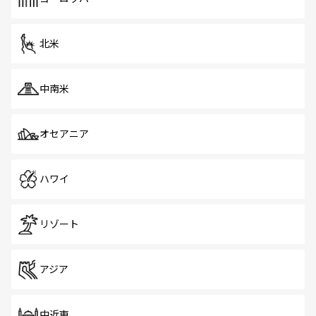
だ。訪れる人を飽きさせないシンガポールで、多様な魅力
を体感しよう。 なお、新着のシンガポール情報は
コンテン
ツ一覧
を参照してほしい。
北米
中南米
オセアニア
ハワイ
リゾート
アジア
中近東