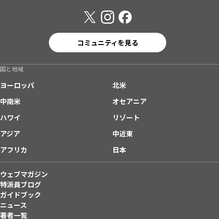
コミュニティを見る
国と地域
ヨーロッパ
北米
中南米
オセアニア
ハワイ
リゾート
アジア
中近東
アフリカ
日本
ウェブマガジン
特派員ブログ
ガイドブック
ニュース
著者一覧