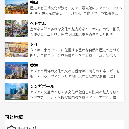
ワイを、存分に味わってほしい。 なお、新着のハワイ情報
韓国
いる。アクティビティも充実しており、サーフィンやダイ
ン）、静ひつな山岳地帯である台湾東部など、都市の喧騒
は
コンテンツ一覧
を参照してほしい。
ビング、ハイキングなど、アウトドア好きにはたまらな
と山間の静けさが共存しており、訪れる人に新しい発見と
歴史ある王朝文化が残る一方で、最先端のファッションやK
い。オーストラリアの多彩な魅力を存分に味わいつくそ
驚きをもたらしてくれる。また、奥深い台湾の食文化も魅
-POPで世界を席巻している韓国。首都ソウルの宮殿や伝統
う。 なお、新着のオーストラリア情報は
コンテンツ一覧
を
力で、夜市などの屋台グルメから高級料理、ヘルシーで美
家屋が並ぶエリアでは韓国の歴史と文化に浸ることがで
参照してほしい。
ベトナム
容にもいいと評判のスイーツなど、バラエティ豊かな料理
き、地方に足を延ばせば四季折々の自然美を楽しむことが
が味わえる。 なお、新着の台湾情報は
コンテンツ一覧
を参
できる。そして、キムチや焼肉、絶品のストリートフード
豊かな自然と多様な文化が魅力的なベトナム。南北に細長
照してほしい。
まで、さまざまな韓国料理が待っている。夜には、韓国な
く伸びる国土には、広大な田園風景や青々とした山々、世
らではのナイトライフも堪能できる。あたたかいホスピタ
界遺産に登録された壮大な自然景観が点在し、都市部では
タイ
リティに包まれながら、韓国の多彩な魅力を心ゆくまで味
急速な発展と共に伝統が息づく。ハノイの古い町並みやホ
わってみてほしい。 なお、新着の韓国情報は
コンテンツ一
ーチミン市のフランス統治時代の建物も、独特の雰囲気を
タイは、東南アジアに位置する豊かな自然と歴史が息づく
覧
を参照してほしい。
醸し出している。また、バラエティの豊かさとおいしさで
国だ。首都バンコクは高層ビルが立ち並ぶ一方、伝統的な
世界中の食通を魅了してやまないベトナム料理も魅力のひ
寺院や市場がいたるところに点在し、古きよき文化と現代
香港
とつ。フォーやバインミー、ベトナムコーヒーなどは、ぜ
の活気が交差している。北部ではチェンマイなどの山岳地
ひ現地で味わいたい。どの地域を訪れてもあたたかい人々
帯で自然と触れ合い、南部ではプーケットやクラビの美し
アジアと西洋の文化が交わる香港は、特有のエネルギーを
が旅行者を迎えてくれるので、きっと忘れられない旅にな
いビーチでリゾート気分を楽しむことができる。タイ料理
もっている。ヴィクトリア湾に広がる壮大な景色、近未来
るはずだ。 なお、新着のベトナム情報は
コンテンツ一覧
を
は世界的に有名で、屋台から高級レストランまで味覚を刺
的なアートスポット、そして歴史と現代が融合した町並
参照してほしい。
シンガポール
激する。気候は一年中温暖で、どの季節にも異なる楽しみ
み、どこを訪れても感動するはず。観光スポットが密集し
が待っている。親しみやすいタイの人々、仏教を中心とし
ており、効率よく見どころを回れるのも魅力。息をのむよ
アジアの交差点として多文化が融合した独自の魅力を放つ
た文化、そして多様な観光資源が、訪れる旅人を魅了し続
うな絶景から文化的な体験まで、香港を存分に楽しみ尽く
シンガポール。未来的な建築物が並ぶマリーナベイ、歴史
ける。 なお、新着のタイ情報は
コンテンツ一覧
を参照して
そう。 なお、新着の香港情報は
コンテンツ一覧
を参照して
と伝統を感じられるエスニックタウン、多数の緑豊かな公
ほしい。
ほしい。
園や自然保護区など、自然が調和した近代的な景観と文化
の多様性あふれるカラフルな町は、どこを歩いても新しい
国と地域
発見がある。さらに、治安のよさや充実した公共交通機関
も、旅行者にとっては魅力的なポイント。グルメも豊富
で、ホーカーズは地元の風情を楽しめる外せないスポット
ヨーロッパ