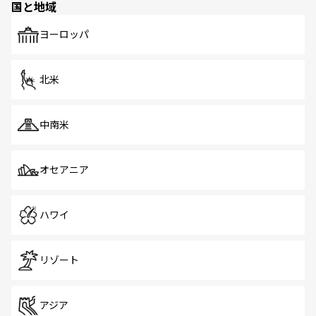
国と地域
発見がある。さらに、治安のよさや充実した公共交通機関
も、旅行者にとっては魅力的なポイント。グルメも豊富
で、ホーカーズは地元の風情を楽しめる外せないスポット
ヨーロッパ
だ。訪れる人を飽きさせないシンガポールで、多様な魅力
を体感しよう。 なお、新着のシンガポール情報は
コンテン
ツ一覧
を参照してほしい。
北米
中南米
オセアニア
ハワイ
リゾート
アジア