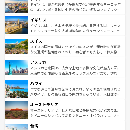
性で訪れる人を魅了する。 なお、新着のスペイン情報は
コ
聖堂、美しいビーチ、そして豊かな自然が、訪れる者を心
ドイツは、豊かな歴史と多彩な文化が交差するヨーロッパ
ンテンツ一覧
を参照してほしい。
から魅了する。また、フランスは美食の国としても知ら
の中心に位置する国。中世の街並みが残るロマンチック街
れ、フランス料理はユネスコ無形文化遺産にも登録されて
道から、未来を先取りするようなモダンな都市まで多様な
イギリス
いる。シャンパンの発祥地であるランス、プロヴァンスの
顔を持つこの国は、どこを歩いても飽きることがない。ベ
香り高いラベンダー畑など、多彩な楽しみ方が可能だ。さ
ルリンの文化的活気、バイエルン州のアルプスの絶景、そ
イギリスは、古きよき伝統と最先端が共存する国。ウェス
らに、パリ以外の地域にも魅力が溢れており、どの街角に
してライン川沿いのワイン畑といった風景は必見。ビール
トミンスター寺院や大英博物館のようなランドマーク、歴
も豊かな歴史と文化が息づいている。パリ以外の個性あふ
とソーセージを味わいながら地元の人と過ごす楽しい時間
史ある大学都市、美しい丘陵地帯や牧歌的な風景など、エ
れる地方に足を運ぶとそれぞれで全く異なる文化を体験で
スイス
は、お酒好きな人にはぜひ体験してほしい。 なお、新着の
リアごとに異なる魅力がある。また、優雅なアフタヌーン
きるだろう。 なお、新着のフランス情報は
コンテンツ一覧
ドイツ情報は
コンテンツ一覧
を参照してほしい。
ティー、ビール好きにはたまらない英国パブ、サッカー観
スイスの国土面積は九州ほどの広さだが、運行時刻が正確
を参照してほしい。
戦など、本場だからこそできる体験も豊富。イギリスを旅
な交通網が整備されており、初心者でも安心して個人旅行
して楽しみつくそう。 なお、新着のイギリス情報は
コンテ
を楽しめる。日本同様に時刻表どおりの旅が可能だ。中世
アメリカ
ンツ一覧
を参照してほしい。
の建物がそのまま残る町や、スイスならではのユニークな
博物館もあり、アルプス観光だけでなく町歩きも満喫する
アメリカ合衆国は、広大な土地と多様な文化が魅力の国。
ことができる。国民の所得が高いため物価も高いが、旅行
東海岸の都市部から西海岸のカリフォルニアまで、訪れる
者向けの交通パス提供のサービスもあり、うまく活用すれ
場所ごとに異なる風景と体験が待っている。ニューヨーク
ハワイ
ば市内交通費無料で観光を楽しむこともできる。 なお、新
のような巨大都市は、観光、ショッピング、エンターテイ
着のスイス情報は
コンテンツ一覧
を参照してほしい。
ンメントが詰まった刺激的なスポットだ。一方、アメリカ
年間を通じて温暖な気候に恵まれ、多くの島で構成される
西部には大自然が広がり、グランドキャニオンやイエロー
ハワイは、どの島も独自の魅力をもっている。大自然の神
ストーン国立公園といった絶景が堪能できる。さらに、南
秘を感じたいなら、火山が生み出した壮大な景観を誇るハ
オーストラリア
部のニューオーリンズでは、音楽と美食が融合した独特の
ワイ島は見逃せない。また、定番の観光地といえばオアフ
文化が魅力。旅行者はアメリカの各地域で異なる魅力を楽
島だが、静かな自然を求めるならマウイ島やカウアイ島が
オーストラリアは、壮大な自然と多様な文化が魅力の国。
しみながら、その多様性と豊かな歴史を感じることができ
おすすめ。エメラルドグリーンに輝く海をはじめ、豊かな
シドニーのシンボルであるシドニー・オペラハウス、オー
るだろう。車でのロードトリップや列車の旅も、アメリカ
文化や歴史が息づいている。「アロハスピリット」と呼ば
ストラリア東海岸北部に広がる大サンゴ礁地帯グレートバ
ならではの贅沢な旅のスタイルだ。 なお、新着のアメリカ
台湾
れるおもてなしの心で訪れる人々を迎えてくれるハワイの
リアリーフや大陸中央部にそびえるウルル（エアーズロッ