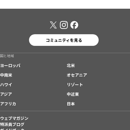
コミュニティを見る
国と地域
ヨーロッパ
北米
中南米
オセアニア
ハワイ
リゾート
アジア
中近東
アフリカ
日本
ウェブマガジン
特派員ブログ