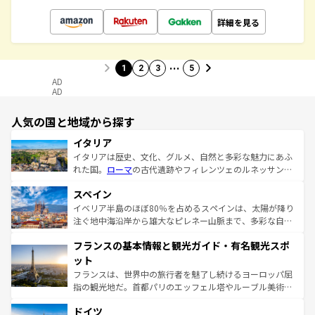
詳細を見る
…
1
2
3
5
AD
AD
人気の国と地域から探す
イタリア
イタリアは歴史、文化、グルメ、自然と多彩な魅力にあふ
れた国。
ローマ
の古代遺跡やフィレンツェのルネッサンス
美術、ヴェネツィアの運河など、歴史あるスポットはもち
スペイン
ろん、トスカーナの美しい田園風景やアマルフィ海岸の絶
景など、自然景観も見逃せない。観光の合間には、本場の
イベリア半島のほぼ80％を占めるスペインは、太陽が降り
ピザやパスタなど、絶品のイタリア料理を堪能することも
注ぐ地中海沿岸から雄大なピレネー山脈まで、多彩な自然
できる。朝目覚めてから夜眠るまで、すべての瞬間を楽し
と文化が詰まったヨーロッパ屈指の旅行先だ。多様な地域
フランスの基本情報と観光ガイド・有名観光スポ
ませてくれるイタリアで、忘れられない旅をしてみよう！
文化が根付くこの国では、情熱的なフラメンコ、熱気あふ
なお、新着のイタリア情報は
コンテンツ一覧
を参照してほ
れる闘牛、そして美味しいタパスが生活の一部となってい
ット
しい。
る。首都マドリードの洗練された雰囲気や、バルセロナの
フランスは、世界中の旅行者を魅了し続けるヨーロッパ屈
アートに溢れた街角から、地方では古代ローマ遺跡や中世
指の観光地だ。首都パリのエッフェル塔やルーブル美術館
の城塞都市、穏やかなビーチリゾートまで多彩な表情を見
といった象徴的なスポットから、田舎町の古風な美しさま
せる。地方によって風土や気候が異なるスペインはその個
ドイツ
で、幅広い魅力が詰まっている。華麗な宮殿、歴史的な大