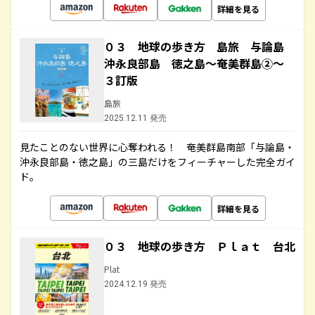
詳細を見る
０３ 地球の歩き方 島旅 与論島
沖永良部島 徳之島～奄美群島②～
３訂版
島旅
2025.12.11 発売
見たことのない世界に心奪われる！ 奄美群島南部「与論島・
沖永良部島・徳之島」の三島だけをフィーチャーした完全ガイ
ド。
詳細を見る
０３ 地球の歩き方 Ｐｌａｔ 台北
Plat
2024.12.19 発売