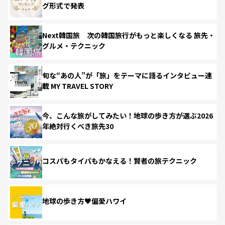
グ形式で発表
Next韓国旅 次の韓国旅行がもっと楽しくなる 旅先・
グルメ・テクニック
旬な“あの人”が「旅」をテーマに語るインタビュー連
載 MY TRAVEL STORY
今、こんな旅がしてみたい！地球の歩き方が選ぶ2026
年絶対行くべき旅先30
コスパもタイパもかなえる！賢者の旅テクニック
地球の歩き方♥偏愛ハワイ