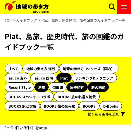
TOP
ガイドブック
Plat、島旅、歴史時代、旅の図鑑のガイドブック一覧
Plat、島旅、歴史時代、旅の図鑑のガ
イドブック一覧
すべて
地球の歩き方 海外
地球の歩き方 Jシリーズ（国内）
aruco 海外
aruco 国内
Plat
ランキング&テクニック
Resort Style
島旅
御朱印
歴史時代
旅の図鑑
BOOKS スペシャルコラボ
BOOKS 旅の名言＆絶景
BOOKS 旅と健康
BOOKS 旅の読み物
BOOKS
D-Books
絞り込み条件を追加
1〜20件/89件中 を表示