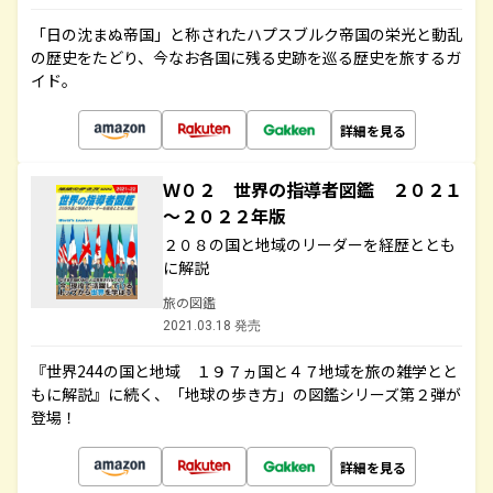
「日の沈まぬ帝国」と称されたハプスブルク帝国の栄光と動乱
の歴史をたどり、今なお各国に残る史跡を巡る歴史を旅するガ
イド。
詳細を見る
Ｗ０２ 世界の指導者図鑑 ２０２１
～２０２２年版
２０８の国と地域のリーダーを経歴ととも
に解説
旅の図鑑
2021.03.18 発売
『世界244の国と地域 １９７ヵ国と４７地域を旅の雑学とと
もに解説』に続く、「地球の歩き方」の図鑑シリーズ第２弾が
登場！
詳細を見る