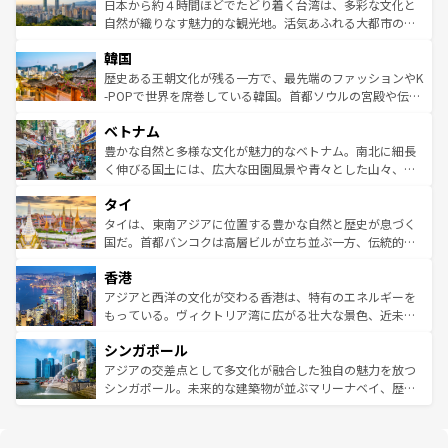
情報は
コンテンツ一覧
を参照してほしい。
人々、おいしいローカルフードやハワイアンミュージッ
ク）、タスマニアの美しい原生林やケアンズの熱帯雨林な
日本から約４時間ほどでたどり着く台湾は、多彩な文化と
ク、伝統的なフラダンスなど、すべてがハワイの魅力を彩
ど、見どころがたくさん。また、カフェやワイン、オージ
自然が織りなす魅力的な観光地。活気あふれる大都市の台
っている。訪れるたびに新しい発見と感動が待っているハ
ービーフなどの食文化も豊かで、美味しいものであふれて
北やノスタルジックな町並みが人気な九份（ジォウフェ
ワイを、存分に味わってほしい。 なお、新着のハワイ情報
韓国
いる。アクティビティも充実しており、サーフィンやダイ
ン）、静ひつな山岳地帯である台湾東部など、都市の喧騒
は
コンテンツ一覧
を参照してほしい。
ビング、ハイキングなど、アウトドア好きにはたまらな
と山間の静けさが共存しており、訪れる人に新しい発見と
歴史ある王朝文化が残る一方で、最先端のファッションやK
い。オーストラリアの多彩な魅力を存分に味わいつくそ
驚きをもたらしてくれる。また、奥深い台湾の食文化も魅
-POPで世界を席巻している韓国。首都ソウルの宮殿や伝統
う。 なお、新着のオーストラリア情報は
コンテンツ一覧
を
力で、夜市などの屋台グルメから高級料理、ヘルシーで美
家屋が並ぶエリアでは韓国の歴史と文化に浸ることがで
参照してほしい。
ベトナム
容にもいいと評判のスイーツなど、バラエティ豊かな料理
き、地方に足を延ばせば四季折々の自然美を楽しむことが
が味わえる。 なお、新着の台湾情報は
コンテンツ一覧
を参
できる。そして、キムチや焼肉、絶品のストリートフード
豊かな自然と多様な文化が魅力的なベトナム。南北に細長
照してほしい。
まで、さまざまな韓国料理が待っている。夜には、韓国な
く伸びる国土には、広大な田園風景や青々とした山々、世
らではのナイトライフも堪能できる。あたたかいホスピタ
界遺産に登録された壮大な自然景観が点在し、都市部では
タイ
リティに包まれながら、韓国の多彩な魅力を心ゆくまで味
急速な発展と共に伝統が息づく。ハノイの古い町並みやホ
わってみてほしい。 なお、新着の韓国情報は
コンテンツ一
ーチミン市のフランス統治時代の建物も、独特の雰囲気を
タイは、東南アジアに位置する豊かな自然と歴史が息づく
覧
を参照してほしい。
醸し出している。また、バラエティの豊かさとおいしさで
国だ。首都バンコクは高層ビルが立ち並ぶ一方、伝統的な
世界中の食通を魅了してやまないベトナム料理も魅力のひ
寺院や市場がいたるところに点在し、古きよき文化と現代
香港
とつ。フォーやバインミー、ベトナムコーヒーなどは、ぜ
の活気が交差している。北部ではチェンマイなどの山岳地
ひ現地で味わいたい。どの地域を訪れてもあたたかい人々
帯で自然と触れ合い、南部ではプーケットやクラビの美し
アジアと西洋の文化が交わる香港は、特有のエネルギーを
が旅行者を迎えてくれるので、きっと忘れられない旅にな
いビーチでリゾート気分を楽しむことができる。タイ料理
もっている。ヴィクトリア湾に広がる壮大な景色、近未来
るはずだ。 なお、新着のベトナム情報は
コンテンツ一覧
を
は世界的に有名で、屋台から高級レストランまで味覚を刺
的なアートスポット、そして歴史と現代が融合した町並
参照してほしい。
シンガポール
激する。気候は一年中温暖で、どの季節にも異なる楽しみ
み、どこを訪れても感動するはず。観光スポットが密集し
が待っている。親しみやすいタイの人々、仏教を中心とし
ており、効率よく見どころを回れるのも魅力。息をのむよ
アジアの交差点として多文化が融合した独自の魅力を放つ
た文化、そして多様な観光資源が、訪れる旅人を魅了し続
うな絶景から文化的な体験まで、香港を存分に楽しみ尽く
シンガポール。未来的な建築物が並ぶマリーナベイ、歴史
ける。 なお、新着のタイ情報は
コンテンツ一覧
を参照して
そう。 なお、新着の香港情報は
コンテンツ一覧
を参照して
と伝統を感じられるエスニックタウン、多数の緑豊かな公
ほしい。
ほしい。
園や自然保護区など、自然が調和した近代的な景観と文化
の多様性あふれるカラフルな町は、どこを歩いても新しい