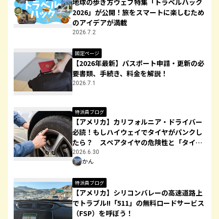
地球の歩き方ウェブ特集「トラベルハック
2026」が公開！旅をスマートに楽しむため
のアイデアが満載
2026.7.2
固定ページ
【2026年最新】パスポート申請・更新の必
要書類、手続き、料金を解説！
2026.7.1
特派員ブログ
【アメリカ】カリフォルニア・ドライバー
必読！もしハイウェイでタイヤがパンクし
たら？ スペアタイヤの危険性と「タイヤ
サイズ」の正しい見方・伝え方
2026.6.30
かん
特派員ブログ
【アメリカ】シリコンバレーの高速道路上
でトラブル!!「511」の無料ロードサービス
（FSP）を呼ぼう！