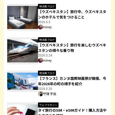
特派員ブログ
【ウズベキスタン】旅行中、ウズベキスタ
ンのホテルで気をつけること
2026.6.3
miney
特派員ブログ
【ウズベキスタン】旅行を楽しむウズベキ
スタンの様々な乗り物
2026.5.24
miney
特派員ブログ
【フランス】カンヌ国際映画祭が開催、今
年2026年の町の様子を紹介
2026.5.20
守隨 亨延
ウェブマガジン
タイ旅行のSIM・eSIMガイド！購入方法や