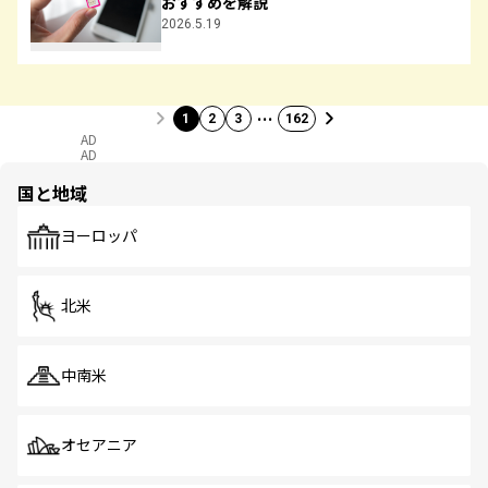
おすすめを解説
2026.5.19
…
1
2
3
162
AD
AD
国と地域
ヨーロッパ
北米
中南米
オセアニア