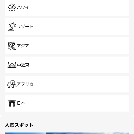
ハワイ
リゾート
アジア
中近東
アフリカ
日本
人気スポット