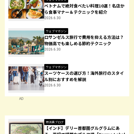
ベトナムで絶対食べたい料理10選！名店か
ら食事マナー＆テクニックを紹介
2026.6.30
ウェブマガジン
ロサンゼルス旅行で費用を抑える方法は？
物価高でも楽しめる節約テクニック
2026.6.30
ウェブマガジン
スーツケースの選び方！海外旅行のスタイ
ル別におすすめを解説
2026.6.30
AD
特派員ブログ
【インド】デリー首都圏グルグラムにあ