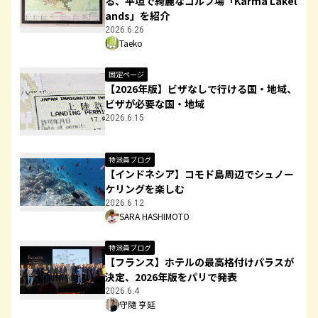
る、平坦で綺麗なゴルフ場「Karma Lakel
ands」を紹介
2026.6.26
Taeko
固定ページ
【2026年版】ビザなしで行ける国・地域、
ビザが必要な国・地域
2026.6.15
特派員ブログ
【インドネシア】コモド島周辺でシュノー
ケリングを楽しむ
2026.6.12
SARA HASHIMOTO
特派員ブログ
【フランス】ホテルの最高格付けパラスが
決定、2026年版をパリで発表
2026.6.4
守隨 亨延