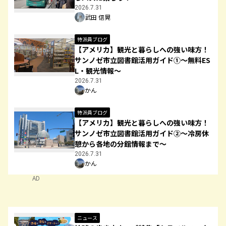
2026.7.31
武田 信晃
特派員ブログ
【アメリカ】観光と暮らしへの強い味方！
サンノゼ市立図書館活用ガイド①〜無料ES
L・観光情報〜
2026.7.31
かん
特派員ブログ
【アメリカ】観光と暮らしへの強い味方！
サンノゼ市立図書館活用ガイド②〜冷房休
憩から各地の分館情報まで〜
2026.7.31
かん
AD
ニュース