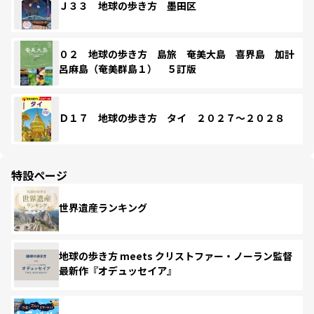
Ｊ３３ 地球の歩き方 墨田区
０２ 地球の歩き方 島旅 奄美大島 喜界島 加計
呂麻島（奄美群島１） ５訂版
Ｄ１７ 地球の歩き方 タイ ２０２７～２０２８
特設ページ
世界遺産ランキング
地球の歩き方 meets クリストファー・ノーラン監督
最新作『オデュッセイア』