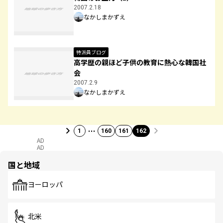
2007.2.18
なかしまかずえ
特派員ブログ
高学歴の親ほど子供の教育に熱心な韓国社
会
2007.2.9
なかしまかずえ
…
1
160
161
162
AD
AD
国と地域
ヨーロッパ
北米