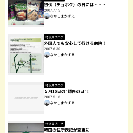
初伏（チョボク）の日には・・・
2007.7.15
なかしまかずえ
特派員ブログ
外国人でも安心して行ける病院！
2007.6.30
なかしまかずえ
特派員ブログ
５月15日の ‘師匠の日’！
2007.5.16
なかしまかずえ
特派員ブログ
韓国の住所表記が変更に