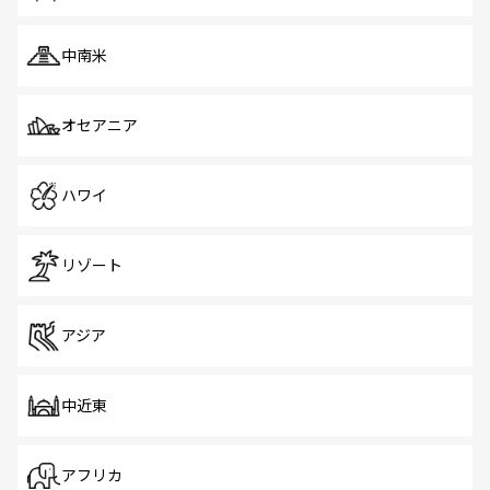
中南米
オセアニア
ハワイ
リゾート
アジア
中近東
アフリカ