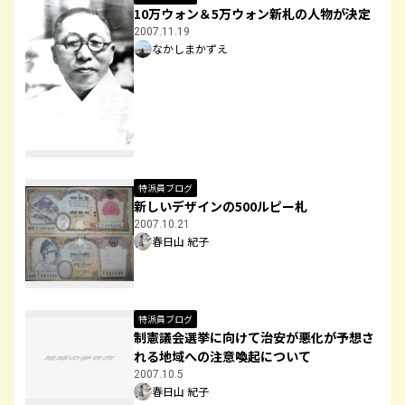
10万ウォン＆5万ウォン新札の人物が決定
2007.11.19
なかしまかずえ
特派員ブログ
新しいデザインの500ルピー札
2007.10.21
春日山 紀子
特派員ブログ
制憲議会選挙に向けて治安が悪化が予想さ
れる地域への注意喚起について
2007.10.5
春日山 紀子