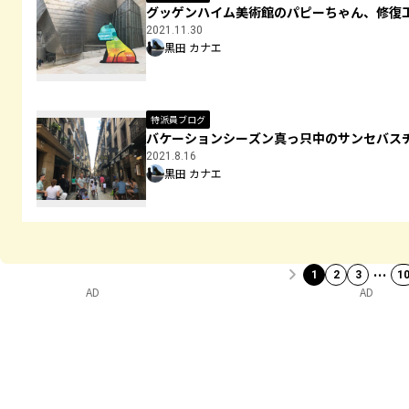
グッゲンハイム美術館のパピーちゃん、修復
2021.11.30
黒田 カナエ
特派員ブログ
バケーションシーズン真っ只中のサンセバスチ
2021.8.16
黒田 カナエ
…
1
2
3
1
AD
AD