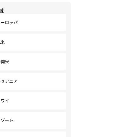
域
ヨーロッパ
北米
中南米
オセアニア
ハワイ
リゾート