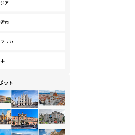
アジア
中近東
アフリカ
日本
ポット