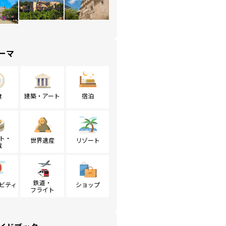
ーマ
食
建築・アート
宿泊
ト・
世界遺産
リゾート
戦
鉄道・
ビティ
ショップ
フライト