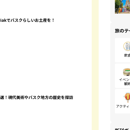
iakでバスクらしいお土産を！
旅のテ
飲
イベン
観
4選！現代美術やバスク地方の歴史を探訪
アクティ