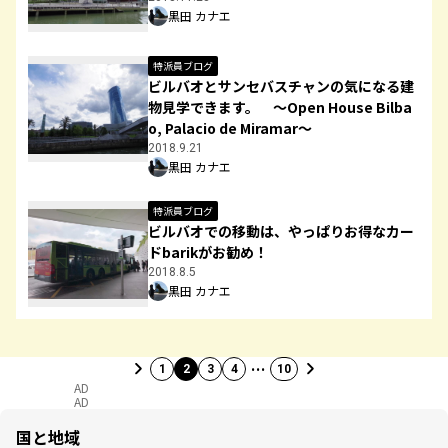
黒田 カナエ
特派員ブログ
ビルバオとサンセバスチャンの気になる建
物見学できます。 ～Open House Bilba
o, Palacio de Miramar～
2018.9.21
黒田 カナエ
特派員ブログ
ビルバオでの移動は、やっぱりお得なカー
ドbarikがお勧め！
2018.8.5
黒田 カナエ
…
1
2
3
4
10
AD
AD
国と地域