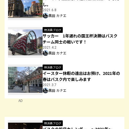
し。
2021.6.8
黒田 カナエ
特派員ブログ
サッカー 1年遅れの国王杯決勝はバスク
チーム同士の戦いです！
2021.4.2
黒田 カナエ
特派員ブログ
イースター休暇の遠出はお預け、2021年の
春はバスク内で楽しみます
2021.3.7
黒田 カナエ
AD
特派員ブログ