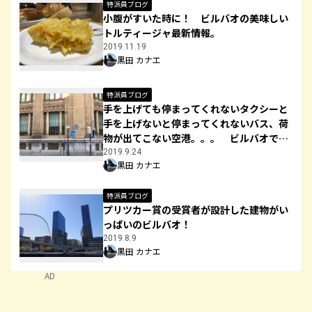
特派員ブログ
小腹がすいた時に！ ビルバオの美味しい
トルティージャ最新情報。
2019.11.19
黒田 カナエ
特派員ブログ
手を上げても停まってくれないタクシーと
手を上げないと停まってくれないバス、荷
物が出てこない空港。。。 ビルバオでの
注意事項あれこれ
2019.9.24
黒田 カナエ
特派員ブログ
プリツカー賞の受賞者が設計した建物がい
っぱいのビルバオ！
2019.8.9
黒田 カナエ
AD