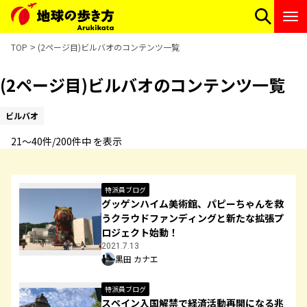
TOP
(2ページ目)ビルバオのコンテンツ一覧
(2ページ目)ビルバオのコンテンツ一覧
ビルバオ
21〜40件/200件中 を表示
特派員ブログ
グッゲンハイム美術館、パピーちゃんを救
うクラウドファンディングと新たな拡張プ
ロジェクト始動！
2021.7.13
黒田 カナエ
特派員ブログ
スペイン入国解禁で経済活動再開になる兆