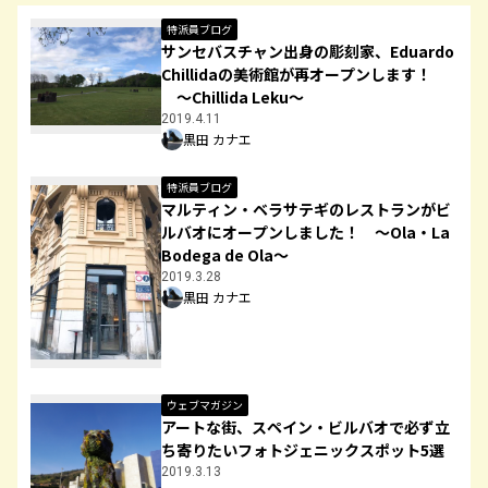
特派員ブログ
サンセバスチャン出身の彫刻家、Eduardo
Chillidaの美術館が再オープンします！
～Chillida Leku～
2019.4.11
黒田 カナエ
特派員ブログ
マルティン・ベラサテギのレストランがビ
ルバオにオープンしました！ ～Ola・La
Bodega de Ola～
2019.3.28
黒田 カナエ
ウェブマガジン
アートな街、スペイン・ビルバオで必ず立
ち寄りたいフォトジェニックスポット5選
2019.3.13