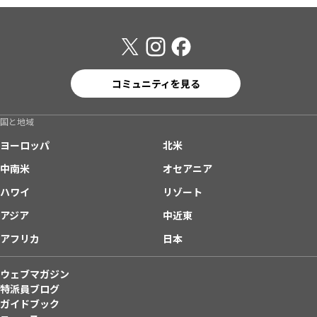
コミュニティを見る
国と地域
ヨーロッパ
北米
中南米
オセアニア
ハワイ
リゾート
アジア
中近東
アフリカ
日本
ウェブマガジン
特派員ブログ
ガイドブック