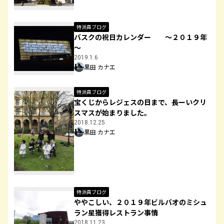
特派員ブログ
バスクの祝日カレンダー ～２０１９年
～
2019.1.6
黒田 カナエ
特派員ブログ
宝くじからレジェスの日まで、長ーいクリ
スマスが始まりました。
2018.12.25
黒田 カナエ
特派員ブログ
ややこしい、２０１９年ビルバオのミシュ
ラン星獲得レストラン事情
2018.11.23