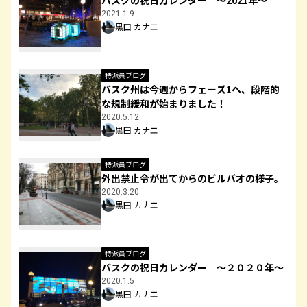
バスクの祝日カレンダー ～2021年～
2021.1.9
黒田 カナエ
特派員ブログ
バスク州は今週からフェーズ1へ、段階的
な規制緩和が始まりました！
2020.5.12
黒田 カナエ
特派員ブログ
外出禁止令が出てからのビルバオの様子。
2020.3.20
黒田 カナエ
特派員ブログ
バスクの祝日カレンダー ～２０２０年～
2020.1.5
黒田 カナエ