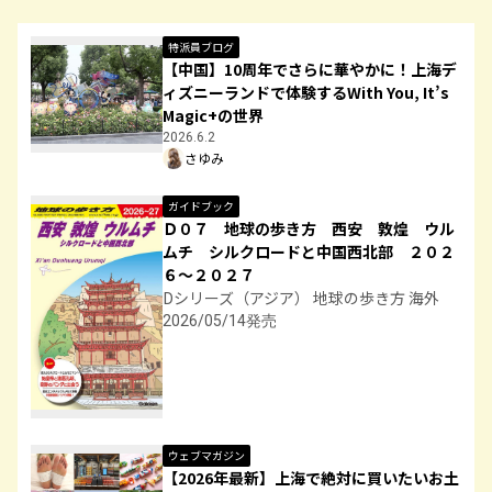
特派員ブログ
【中国】10周年でさらに華やかに！上海デ
ィズニーランドで体験するWith You, It’s
Magic+の世界
2026.6.2
さゆみ
ガイドブック
Ｄ０７ 地球の歩き方 西安 敦煌 ウル
ムチ シルクロードと中国西北部 ２０２
６～２０２７
Dシリーズ（アジア） 地球の歩き方 海外
2026/05/14発売
ウェブマガジン
【2026年最新】上海で絶対に買いたいお土