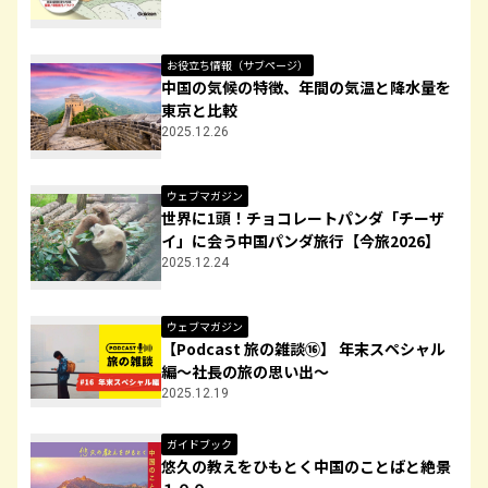
お役立ち情報（サブページ）
中国の気候の特徴、年間の気温と降水量を
東京と比較
2025.12.26
ウェブマガジン
世界に1頭！チョコレートパンダ「チーザ
イ」に会う中国パンダ旅行【今旅2026】
2025.12.24
ウェブマガジン
【Podcast 旅の雑談⑯】 年末スペシャル
編～社長の旅の思い出～
2025.12.19
ガイドブック
悠久の教えをひもとく中国のことばと絶景