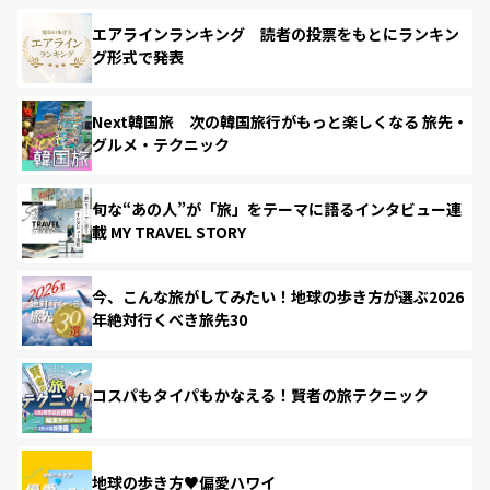
エアラインランキング 読者の投票をもとにランキン
グ形式で発表
Next韓国旅 次の韓国旅行がもっと楽しくなる 旅先・
グルメ・テクニック
旬な“あの人”が「旅」をテーマに語るインタビュー連
載 MY TRAVEL STORY
今、こんな旅がしてみたい！地球の歩き方が選ぶ2026
年絶対行くべき旅先30
コスパもタイパもかなえる！賢者の旅テクニック
地球の歩き方♥偏愛ハワイ