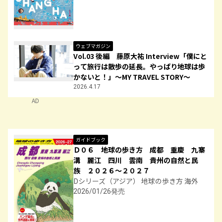
ウェブマガジン
Vol.03 後編 藤原大祐 Interview「僕にと
って旅行は散歩の延長。やっぱり地球は歩
かないと！」～MY TRAVEL STORY～
2026.4.17
AD
ガイドブック
Ｄ０６ 地球の歩き方 成都 重慶 九寨
溝 麗江 四川 雲南 貴州の自然と民
族 ２０２６～２０２７
Dシリーズ（アジア） 地球の歩き方 海外
2026/01/26発売