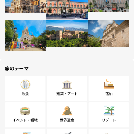
旅のテーマ
飲食
建築・アート
宿泊
イベント・観戦
世界遺産
リゾート