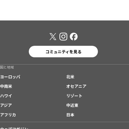
コミュニティを見る
国と地域
ヨーロッパ
北米
中南米
オセアニア
ハワイ
リゾート
アジア
中近東
アフリカ
日本
ウェブマガジン