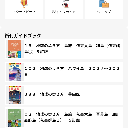
アクティビティ
鉄道・フライト
ショップ
新刊ガイドブック
１５ 地球の歩き方 島旅 伊豆大島 利島（伊豆諸
島①）３訂版
Ｃ０２ 地球の歩き方 ハワイ島 ２０２７～２０２
８
Ｊ３３ 地球の歩き方 墨田区
０２ 地球の歩き方 島旅 奄美大島 喜界島 加計
呂麻島（奄美群島１） ５訂版