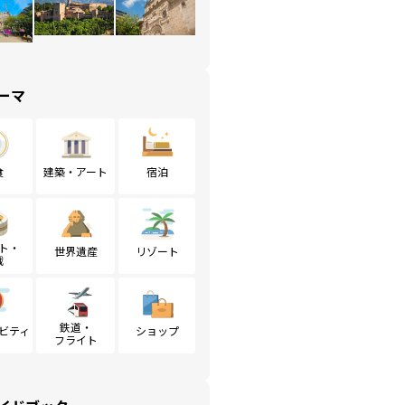
ーマ
食
建築・アート
宿泊
ト・
世界遺産
リゾート
戦
鉄道・
ビティ
ショップ
フライト