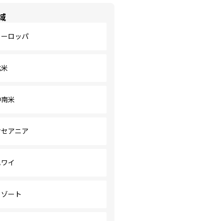
域
ヨーロッパ
北米
中南米
オセアニア
ハワイ
リゾート