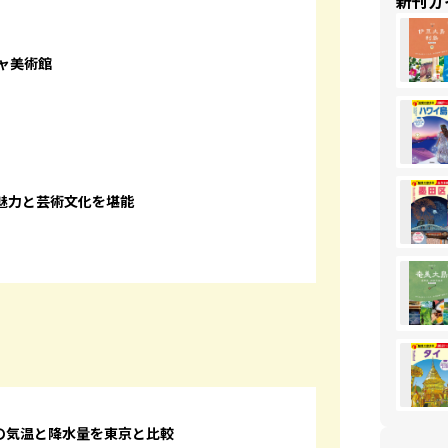
新刊ガ
ャ美術館
魅力と芸術文化を堪能
の気温と降水量を東京と比較