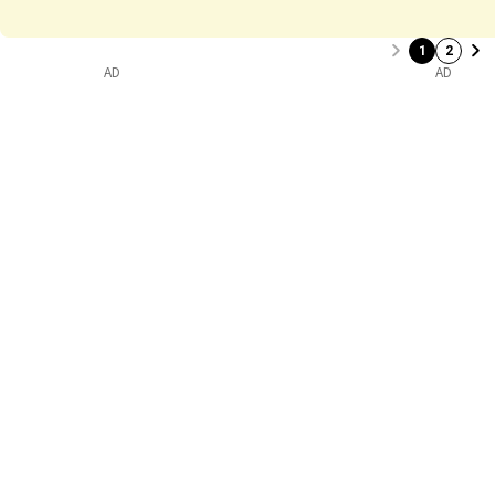
1
2
AD
AD