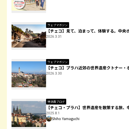
ウェブマガジン
【チェコ】見て、泊まって、体験する。中央
2026.3.31
ウェブマガジン
【チェコ】プラハ近郊の世界遺産クトナー・
2026.3.30
特派員ブログ
【チェコ・プラハ】世界遺産を散策する旅、
2025.8.1
Shiho Yamaguchi