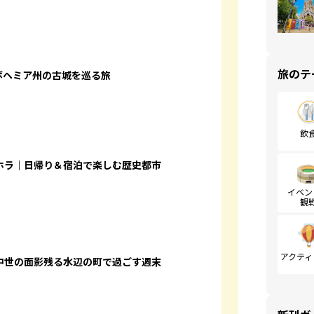
旅のテ
ボヘミア州の古城を巡る旅
飲
ホラ｜日帰り＆宿泊で楽しむ歴史都市
イベン
観
アクティ
中世の面影残る水辺の町で過ごす週末