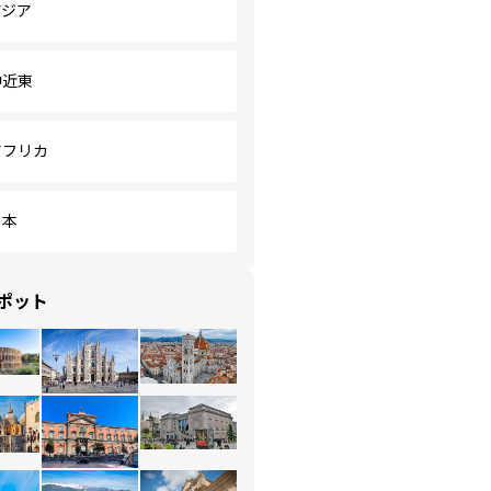
アジア
中近東
アフリカ
日本
ポット