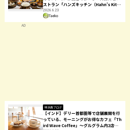
ストラン「ハンズキッチン（Hahn’s Kitch
en/हैन’स किचन）」を紹介
2026.6.23
Taeko
AD
特派員ブログ
【インド】デリー首都圏等で店舗展開を行
っている、モーニングがお得なカフェ「Th
ird Wave Coffee」～グルグラム内2店舗