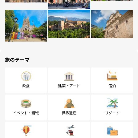
旅のテーマ
飲食
建築・アート
宿泊
イベント・観戦
世界遺産
リゾート