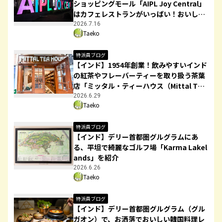
ショッピングモール「AIPL Joy Central」
はカフェレストランがいっぱい！おいしか
った3店をご紹介！
2026.7.16
Taeko
特派員ブログ
【インド】1954年創業！飲みやすいインド
の紅茶やフレーバーティーを取り扱う茶葉
店「ミッタル・ティーハウス（Mittal Tea
House）」を紹介
2026.6.29
Taeko
特派員ブログ
【インド】デリー首都圏グルグラムにあ
る、平坦で綺麗なゴルフ場「Karma Lakel
ands」を紹介
2026.6.26
Taeko
特派員ブログ
【インド】デリー首都圏グルグラム（グル
ガオン）で、お洒落でおいしい韓国料理レ