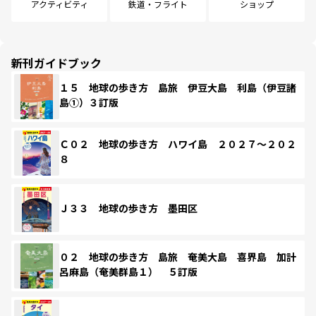
アクティビティ
鉄道・フライト
ショップ
新刊ガイドブック
１５ 地球の歩き方 島旅 伊豆大島 利島（伊豆諸
島①）３訂版
Ｃ０２ 地球の歩き方 ハワイ島 ２０２７～２０２
８
Ｊ３３ 地球の歩き方 墨田区
０２ 地球の歩き方 島旅 奄美大島 喜界島 加計
呂麻島（奄美群島１） ５訂版