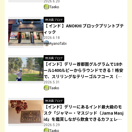
を紹介！
2026.6.20
Taeko
特派員ブログ
【 インド 】ANOKHI ブロックプリントブテ
ィック
2026.6.18
AyanoTabi
特派員ブログ
【インド】デリー首都圏グルグラムで18ホ
ール1400ルピーからラウンドできる！格安
で、スリリングなテリーゴルフコース（Te
ri Golf Course）を紹介！
2026.5.31
Taeko
特派員ブログ
【インド】デリーにあるインド最大級のモ
スク「ジャマー・マスジッド（Jama Masj
id」を鑑賞しながら飲食できるカフェレス
トラン「Gumbad cafe/गुम्बद कैफे」
2026.5.29
Taeko