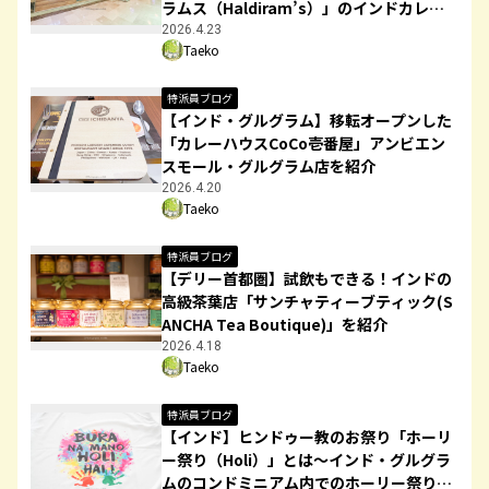
ラムス（Haldiram’s）」のインドカレー
を紹介！お土産用のレトルトカレーの購入
2026.4.23
Taeko
も可！
特派員ブログ
【インド・グルグラム】移転オープンした
「カレーハウスCoCo壱番屋」アンビエン
スモール・グルグラム店を紹介
2026.4.20
Taeko
特派員ブログ
【デリー首都圏】試飲もできる！インドの
高級茶葉店「サンチャティーブティック(S
ANCHA Tea Boutique)」を紹介
2026.4.18
Taeko
特派員ブログ
【インド】ヒンドゥー教のお祭り「ホーリ
ー祭り（Holi）」とは～インド・グルグラ
ムのコンドミニアム内でのホーリー祭りの