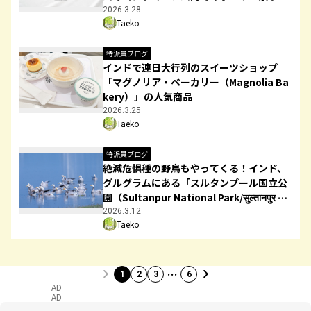
様子を中心に紹介
2026.3.28
Taeko
特派員ブログ
インドで連日大行列のスイーツショップ
「マグノリア・ベーカリー（Magnolia Ba
kery）」の人気商品
2026.3.25
Taeko
特派員ブログ
絶滅危惧種の野鳥もやってくる！インド、
グルグラムにある「スルタンプール国立公
園（Sultanpur National Park/सुल्तानपुर नेश
नल पार्क)」
2026.3.12
Taeko
…
1
2
3
6
AD
AD