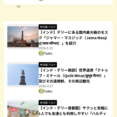
AD
特派員ブログ
【インド】デリーにある国内最大級のモス
ク「ジャマー・マスジッド（Jama Masji
d/जामा मस्जिद）」を紹介
2026.5.25
Taeko
特派員ブログ
【インド・デリー南部】世界遺産「クトゥ
ブ・ミナール（Qutb Minar/क़ुतुब मीनार）」
及びその遺跡群、その周辺観光
2026.4.27
Taeko
特派員ブログ
【インド・デリー首都圏】サクッと気軽に
1人でも友達とも利用しやすい「ハルディ