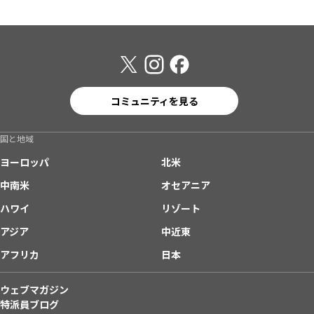
コミュニティを見る
国と地域
ヨーロッパ
北米
中南米
オセアニア
ハワイ
リゾート
アジア
中近東
アフリカ
日本
ウェブマガジン
特派員ブログ