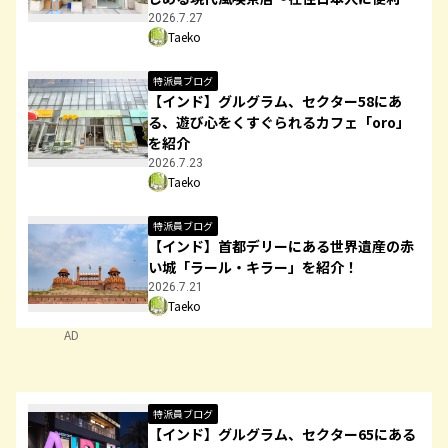
「Palm Spring Plaza」店を紹介
2026.7.27
Taeko
特派員ブログ
【インド】グルグラム、セクター58にあ
る、遊び心をくすぐられるカフェ「oro」
を紹介
2026.7.23
Taeko
特派員ブログ
【インド】首都デリーにある世界遺産の赤
い城「ラール・キラー」を紹介！
2026.7.21
Taeko
AD
特派員ブログ
【インド】グルグラム、セクター65にある