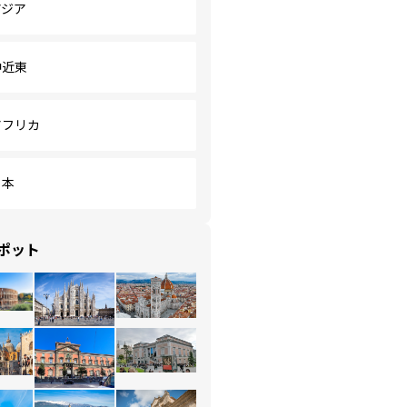
アジア
中近東
アフリカ
日本
ポット