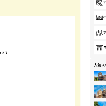
０２７
人気ス