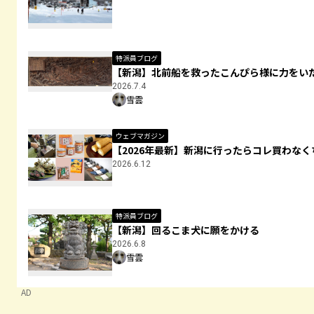
特派員ブログ
【新潟】北前船を救ったこんぴら様に力をい
2026.7.4
雪雲
ウェブマガジン
【2026年最新】新潟に行ったらコレ買わなく
2026.6.12
特派員ブログ
【新潟】回るこま犬に願をかける
2026.6.8
雪雲
AD