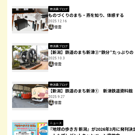
特派員ブログ
ものづくりのまち・燕を知り、体感する
2025.12.16
雪雲
特派員ブログ
【新潟】鉄道のまち新津②“鉄分”たっぷりの
2025.10.3
雪雲
特派員ブログ
【新潟】鉄道のまち新津① 新津鉄道資料館
2025.9.27
雪雲
ニュース
『地球の歩き方 新潟』が2026年3月に発刊