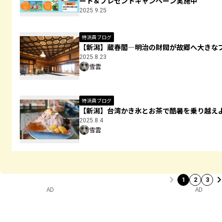
ート＆プレゼントキャンペーン実施中
2025.9.25
特派員ブログ
【新潟】蔵春閣―明治の財閥が故郷へ大きな
2025.8.23
雪雲
特派員ブログ
【新潟】台湾かき氷とお茶で酷暑を乗り越え
2025.8.4
雪雲
1
2
3
AD
AD