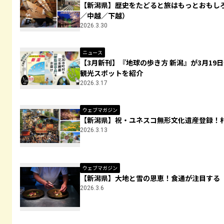
【新潟県】歴史をたどると旅はもっとおもしろ
／中越／下越）
2026.3.30
ニュース
【3月新刊】『地球の歩き方 新潟』が3月19
観光スポットを紹介
2026.3.17
ウェブマガジン
【新潟県】祝・ユネスコ無形文化遺産登録！
2026.3.13
ウェブマガジン
【新潟県】大地と雪の恩恵！食通が注目する
2026.3.6