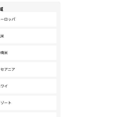
域
ヨーロッパ
北米
中南米
オセアニア
ハワイ
リゾート