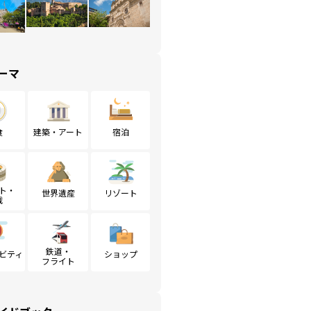
ーマ
食
建築・アート
宿泊
ト・
世界遺産
リゾート
戦
鉄道・
ビティ
ショップ
フライト