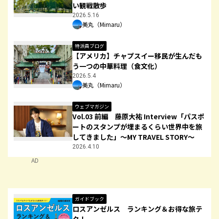
い観戦散歩
2026.5.16
美丸（Mimaru）
特派員ブログ
【アメリカ】チャプスイー移民が生んだも
う一つの中華料理（食文化）
2026.5.4
美丸（Mimaru）
ウェブマガジン
Vol.03 前編 藤原大祐 Interview「パスポ
ートのスタンプが埋まるくらい世界中を旅
してきました」～MY TRAVEL STORY～
2026.4.10
AD
ガイドブック
ロスアンゼルス ランキング＆お得な旅テ