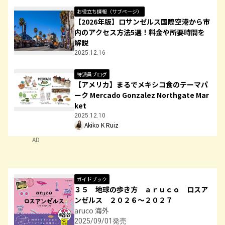
お役立ち情報（サブページ）
【2026年版】ロサンゼルス国際空港から市
内のアクセス方法5選！料金や所要時間を
解説
2025.12.16
特派員ブログ
【アメリカ】まるでメキシコ食のテーマパ
ーク Mercado Gonzalez Northgate Mar
ket
2025.12.10
Akiko K Ruiz
AD
ガイドブック
３５ 地球の歩き方 ａｒｕｃｏ ロスア
ンゼルス ２０２６～２０２７
aruco 海外
2025/09/01発売