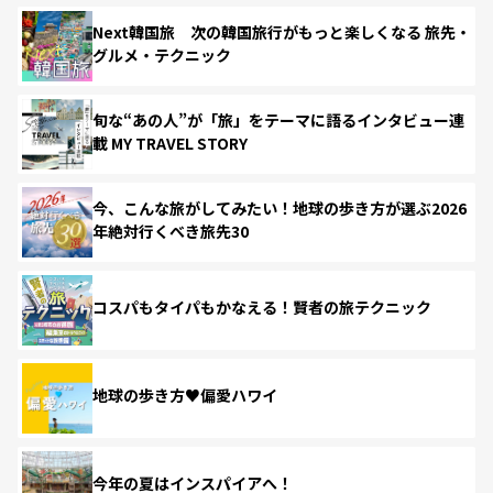
Next韓国旅 次の韓国旅行がもっと楽しくなる 旅先・
グルメ・テクニック
旬な“あの人”が「旅」をテーマに語るインタビュー連
載 MY TRAVEL STORY
今、こんな旅がしてみたい！地球の歩き方が選ぶ2026
年絶対行くべき旅先30
コスパもタイパもかなえる！賢者の旅テクニック
地球の歩き方♥偏愛ハワイ
今年の夏はインスパイアへ！