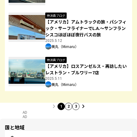
特派員ブログ
【アメリカ】アムトラックの旅・パシフィ
ック・サーフライナーでL.A.〜サンフラン
シスコほぼほぼ夜行バスの旅
2025.5.12
美丸（Mimaru）
特派員ブログ
【アメリカ】ロスアンゼルス・再訪したい
レストラン・ブルワリー7店
2025.5.11
美丸（Mimaru）
1
2
3
AD
AD
国と地域