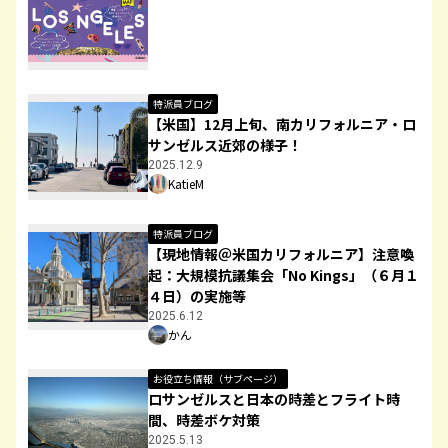
特派員ブログ
【米国】12月上旬、南カリフォルニア・ロ
サンゼルス近郊の様子！
2025.12.9
KatieM
特派員ブログ
【現地情報＠米国カリフォルニア】注意喚
起：大規模抗議集会「No Kings」（６月１
４日）の実施等
2025.6.12
かん
お役立ち情報（サブページ）
ロサンゼルスと日本の時差とフライト時
間、時差ボケ対策
2025.5.13