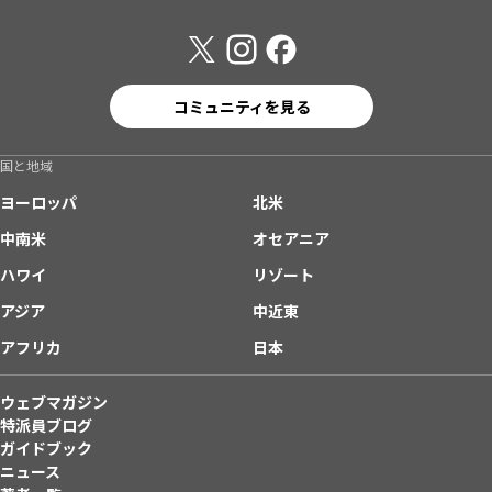
コミュニティを見る
国と地域
ヨーロッパ
北米
中南米
オセアニア
ハワイ
リゾート
アジア
中近東
アフリカ
日本
ウェブマガジン
特派員ブログ
ガイドブック
ニュース