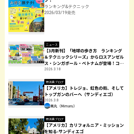
ク！
ランキング&テクニック
2026/03/19発売
ニュース
【3月新刊】「地球の歩き方 ランキング
＆テクニックシリーズ」からロスアンゼル
ス・シンガポール・ベトナムが登場！コス
パもタイパもかなう“最強旅テク”を紹介
2026.3.18
特派員ブログ
【アメリカ】トレジョ、虹色の街、そして
トップガンのバーへ（サンディエゴ）
2026.3.8
美丸（Mimaru）
特派員ブログ
【アメリカ】カリフォルニア・ミッション
を知る-サンディエゴ