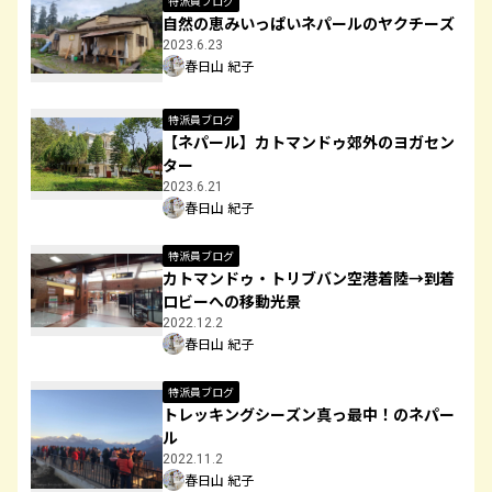
特派員ブログ
自然の恵みいっぱいネパールのヤクチーズ
2023.6.23
春日山 紀子
特派員ブログ
【ネパール】カトマンドゥ郊外のヨガセン
ター
2023.6.21
春日山 紀子
特派員ブログ
カトマンドゥ・トリブバン空港着陸→到着
ロビーへの移動光景
2022.12.2
春日山 紀子
特派員ブログ
トレッキングシーズン真っ最中！のネパー
ル
2022.11.2
春日山 紀子