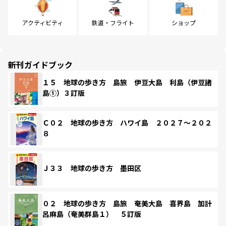
アクティビティ
鉄道・フライト
ショップ
新刊ガイドブック
１５ 地球の歩き方 島旅 伊豆大島 利島（伊豆諸
島①）３訂版
Ｃ０２ 地球の歩き方 ハワイ島 ２０２７～２０２
８
Ｊ３３ 地球の歩き方 墨田区
０２ 地球の歩き方 島旅 奄美大島 喜界島 加計
呂麻島（奄美群島１） ５訂版