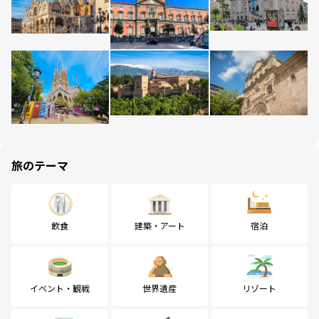
旅のテーマ
飲食
建築・アート
宿泊
イベント・観戦
世界遺産
リゾート