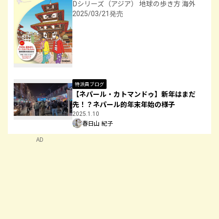
Dシリーズ（アジア） 地球の歩き方 海外
2025/03/21発売
特派員ブログ
【ネパール・カトマンドゥ】新年はまだ
先！？ネパール的年末年始の様子
2025.1.10
春日山 紀子
AD