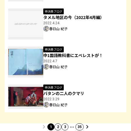
特派員ブログ
タメル地区の今（2022年4月編）
2022.4.24
春日山 紀子
特派員ブログ
中1国語教科書にエベレストが！
2022.4.7
春日山 紀子
特派員ブログ
パタンの二人のクマリ
2022.3.29
春日山 紀子
…
1
2
3
35