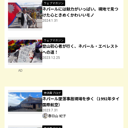
ウェブマガジン
ネパールには魅力がいっぱい。現地で見つ
けた心ときめくかわいいモノ
2024.1.31
ウェブマガジン
登山初心者が行く、ネパール・エベレスト
への道！
2023.12.25
AD
特派員ブログ
ネパール墜落事故現場を歩く（1992年タイ
国際航空）
2023.7.31
春日山 紀子