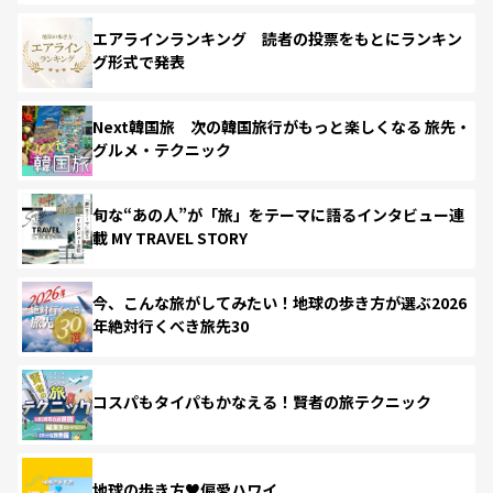
エアラインランキング 読者の投票をもとにランキン
グ形式で発表
Next韓国旅 次の韓国旅行がもっと楽しくなる 旅先・
グルメ・テクニック
旬な“あの人”が「旅」をテーマに語るインタビュー連
載 MY TRAVEL STORY
今、こんな旅がしてみたい！地球の歩き方が選ぶ2026
年絶対行くべき旅先30
コスパもタイパもかなえる！賢者の旅テクニック
地球の歩き方♥偏愛ハワイ