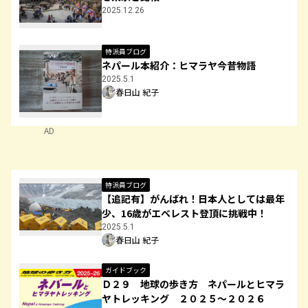
2025.12.26
特派員ブログ
ネパール本紹介：ヒマラヤ今昔物語
2025.5.1
春日山 紀子
AD
特派員ブログ
【追記有】がんばれ！日本人としては最年
少、16歳がエベレスト登頂に挑戦中！
2025.5.1
春日山 紀子
ガイドブック
Ｄ２９ 地球の歩き方 ネパールとヒマラ
ヤトレッキング ２０２５～２０２６