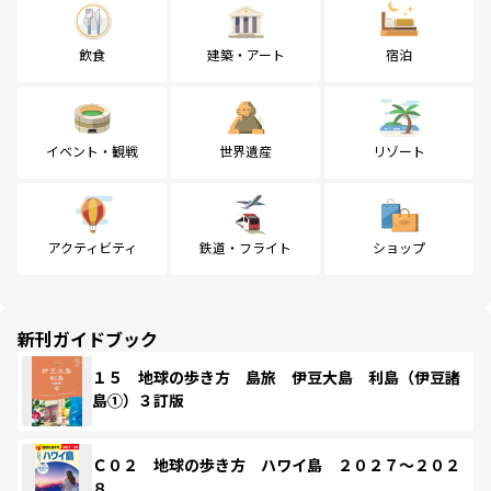
飲食
建築・アート
宿泊
イベント・観戦
世界遺産
リゾート
アクティビティ
鉄道・フライト
ショップ
新刊ガイドブック
１５ 地球の歩き方 島旅 伊豆大島 利島（伊豆諸
島①）３訂版
Ｃ０２ 地球の歩き方 ハワイ島 ２０２７～２０２
８