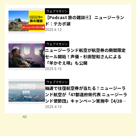
ウェブマガジン
【Podcast 旅の雑談④】 ニュージーラン
ド：テカポ湖
2025.6.12
ウェブマガジン
ニュージーランド航空が航空券の期間限定
セール開始！声優・杉田智和さんによる
「羊かぞえ唄」も公開
2025.5.15
ウェブマガジン
抽選で往復航空券が当たる！ニュージーラ
ンド航空が「47都道府県代表 ニュージーラ
ンド使節団」キャンペーン実施中【4/28締
切】
2025.4.10
AD