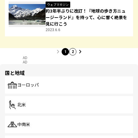
ウェブマガジン
約3年半ぶりに改訂！『地球の歩き方ニュ
ージーランド』を持って、心に響く絶景を
見に行こう
2023.6.6
1
2
AD
AD
国と地域
ヨーロッパ
北米
中南米