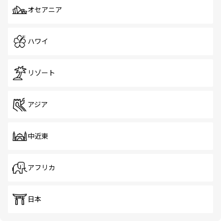
オセアニア
ハワイ
リゾート
アジア
中近東
アフリカ
日本