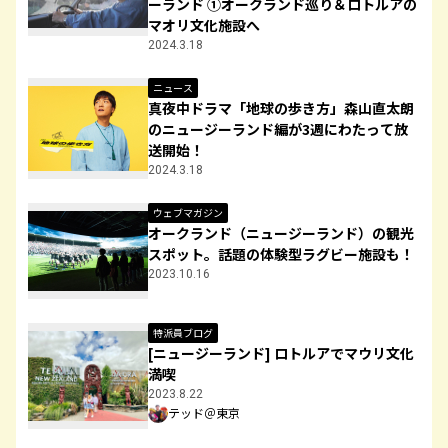
ーランド ①オークランド巡り＆ロトルアの
マオリ文化施設へ
2024.3.18
ニュース
真夜中ドラマ「地球の歩き方」森山直太朗
のニュージーランド編が3週にわたって放
送開始！
2024.3.18
ウェブマガジン
オークランド（ニュージーランド）の観光
スポット。話題の体験型ラグビー施設も！
2023.10.16
特派員ブログ
[ニュージーランド] ロトルアでマウリ文化
満喫
2023.8.22
テッド＠東京