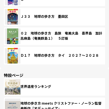
Ｊ３３ 地球の歩き方 墨田区
０２ 地球の歩き方 島旅 奄美大島 喜界島 加計
呂麻島（奄美群島１） ５訂版
Ｄ１７ 地球の歩き方 タイ ２０２７～２０２８
特設ページ
世界遺産ランキング
地球の歩き方 meets クリストファー・ノーラン監督
最新作『オデュッセイア』