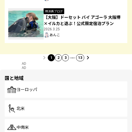
特派員ブログ
【大阪】ドーセット バイ アゴーラ 大阪堺
×イルカと遊ぶ！公式限定宿泊プラン
2026.3.25
あんこ
…
1
2
3
13
AD
AD
国と地域
ヨーロッパ
北米
中南米