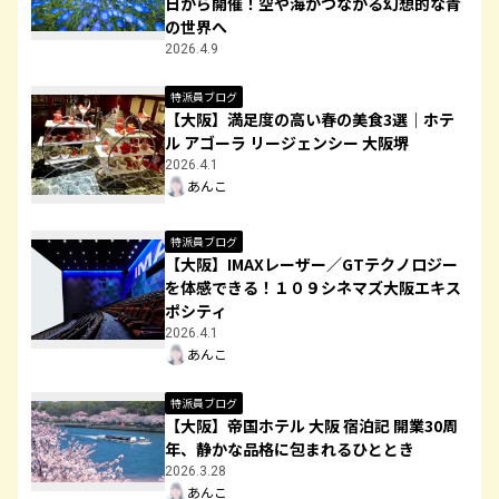
日から開催！空や海がつながる幻想的な青
の世界へ
2026.4.9
特派員ブログ
【大阪】満足度の高い春の美食3選｜ホテ
ル アゴーラ リージェンシー 大阪堺
2026.4.1
あんこ
特派員ブログ
【大阪】IMAXレーザー／GTテクノロジー
を体感できる！１０９シネマズ大阪エキス
ポシティ
2026.4.1
あんこ
特派員ブログ
【大阪】帝国ホテル 大阪 宿泊記 開業30周
年、静かな品格に包まれるひととき
2026.3.28
あんこ