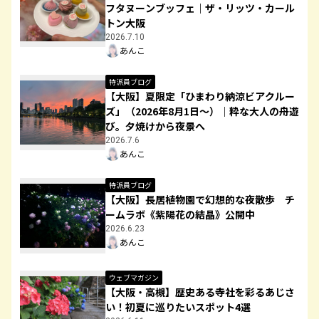
フタヌーンブッフェ｜ザ・リッツ・カール
トン大阪
2026.7.10
あんこ
特派員ブログ
【大阪】夏限定「ひまわり納涼ビアクルー
ズ」（2026年8月1日〜）｜粋な大人の舟遊
び。夕焼けから夜景へ
2026.7.6
あんこ
特派員ブログ
【大阪】長居植物園で幻想的な夜散歩 チ
ームラボ《紫陽花の結晶》公開中
2026.6.23
あんこ
ウェブマガジン
【大阪・高槻】歴史ある寺社を彩るあじさ
い！初夏に巡りたいスポット4選