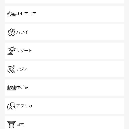
オセアニア
ハワイ
リゾート
アジア
中近東
アフリカ
日本