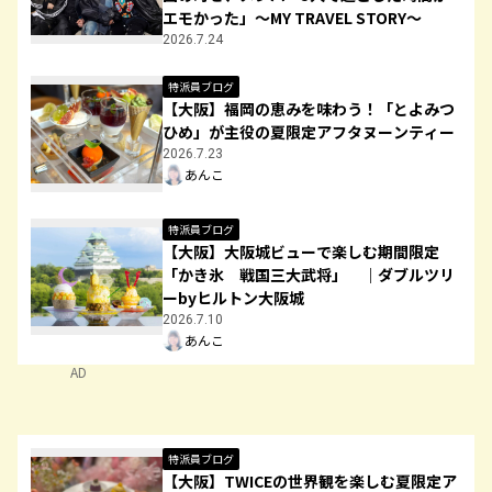
エモかった」～MY TRAVEL STORY～
2026.7.24
特派員ブログ
【大阪】福岡の恵みを味わう！「とよみつ
ひめ」が主役の夏限定アフタヌーンティー
2026.7.23
あんこ
特派員ブログ
【大阪】大阪城ビューで楽しむ期間限定
「かき氷 戦国三大武将」 ｜ダブルツリ
ーbyヒルトン大阪城
2026.7.10
あんこ
AD
特派員ブログ
【大阪】TWICEの世界観を楽しむ夏限定ア