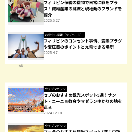
フィリピン伝統の織物で日常に彩をプラ
ス！繊維産業の挑戦と現地発のブランドを
紹介
2025.5.27
お役立ち情報（サブページ）
フィリピンのコンセント事情、変換プラグ
や変圧器のポイントと充電できる場所
2025.4.7
AD
ウェブマガジン
セブのおすすめ観光スポット5選！サン
ト・ニーニョ教会やマゼランゆかりの地を
巡る
2024.12.18
ウェブマガジン
マニラのおすすめ観光スポット5選！史跡