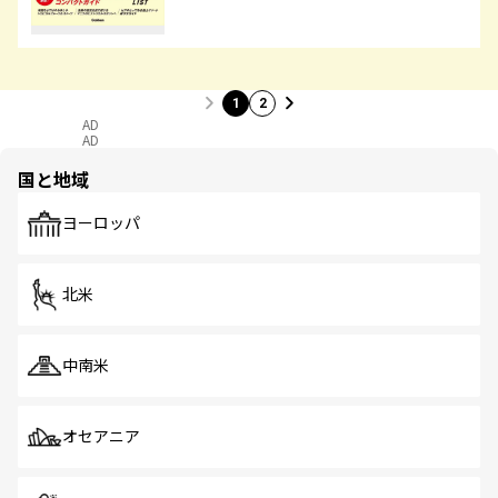
1
2
AD
AD
国と地域
ヨーロッパ
北米
中南米
オセアニア