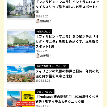
【フィリピン・マニラ】イントラムロスで
タイムスリップ旅を楽しむ必見スポット5
選
2026.2.20
加藤朋子
特派員ブログ
【フィリピン・マニラ】５つ星ホテル「オ
カダ・マニラ」を楽しみ尽くす、立ち寄り
スポット3選
2026.2.20
加藤朋子
お役立ち情報（サブページ）
フィリピンの気候の特徴と服装、年間の気
温と降水量を東京と比較
2025.12.26
ウェブマガジン
【Podcast 旅の雑談⑰】 2026年行くべき
旅先 / 旅アイテム&テクニック編
2025.12.26