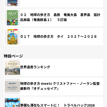
０２ 地球の歩き方 島旅 奄美大島 喜界島 加計
呂麻島（奄美群島１） ５訂版
Ｄ１７ 地球の歩き方 タイ ２０２７～２０２８
特設ページ
世界遺産ランキング
地球の歩き方 meets クリストファー・ノーラン監督
最新作『オデュッセイア』
準備も滞在もスマートに！ トラベルハック2026