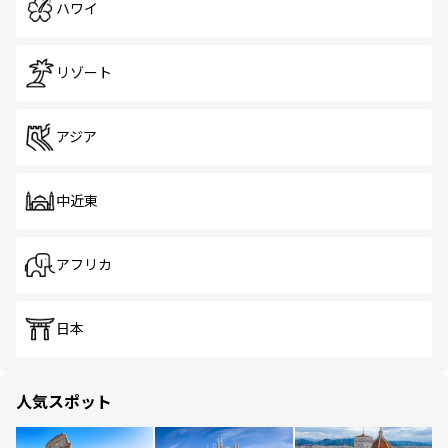
ハワイ
リゾート
アジア
中近東
アフリカ
日本
人気スポット