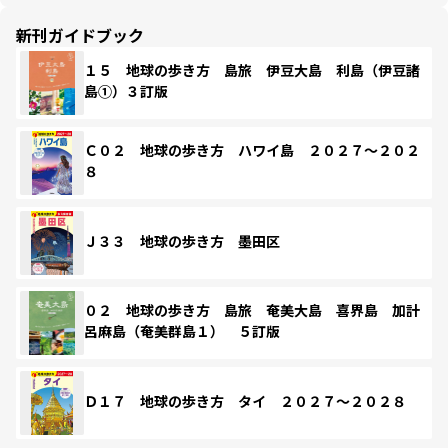
新刊ガイドブック
１５ 地球の歩き方 島旅 伊豆大島 利島（伊豆諸
島①）３訂版
Ｃ０２ 地球の歩き方 ハワイ島 ２０２７～２０２
８
Ｊ３３ 地球の歩き方 墨田区
０２ 地球の歩き方 島旅 奄美大島 喜界島 加計
呂麻島（奄美群島１） ５訂版
Ｄ１７ 地球の歩き方 タイ ２０２７～２０２８