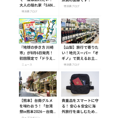
大人の隠れ家「SAND
特派員ブログ
GLASS 熾火」で味わ
特派員ブログ
うアフタヌーンティ
ー
『地球の歩き方 川崎
【山梨】旅行で寄りた
市』が8月6日発売！
い！地元スーパー「オ
初回限定で「ドラえ
ギノ」で買えるお土産
もん」描き下ろし特
4選
ニュース
特派員ブログ
別カバー付き
【熊本】台南グルメ
貴重品をスマートに守
を味わおう！「台湾
る！ 安心＆安全に海
祭in熊本2026－台南
外旅行を楽しむための
ランタン祭－」が8月
セキュリティーポーチ
ウェブマガジン