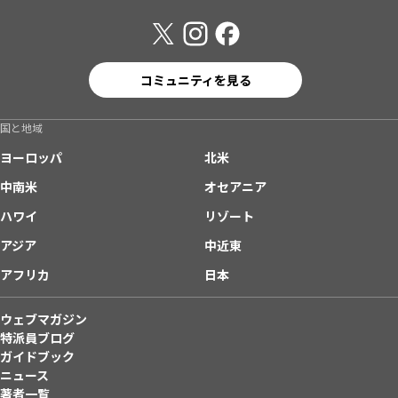
コミュニティを見る
国と地域
ヨーロッパ
北米
中南米
オセアニア
ハワイ
リゾート
アジア
中近東
アフリカ
日本
ウェブマガジン
特派員ブログ
ガイドブック
ニュース
著者一覧