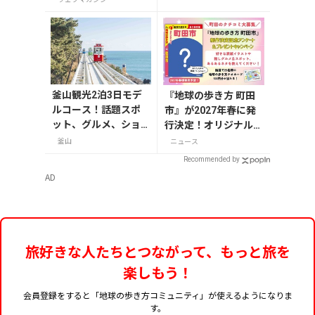
8日から開催の画像一
覧
釜山観光2泊3日モデ
『地球の歩き方 町田
ルコース！話題スポ
市』が2027年春に発
ット、グルメ、ショ
行決定！オリジナルグ
ッピングを満喫
ッズが当たる発行記念
釜山
ニュース
アンケート実施中
Recommended by
AD
旅好きな人たちとつながって、もっと旅を
楽しもう！
会員登録をすると「地球の歩き方コミュニティ」が使えるようになりま
す。