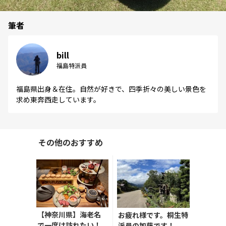
筆者
bill
福島特派員
福島県出身＆在住。自然が好きで、四季折々の美しい景色を
求め東奔西走しています。
その他のおすすめ
【神奈川県】海老名
お疲れ様です。桐生特
で一度は訪れたい！
派員の加藤です！