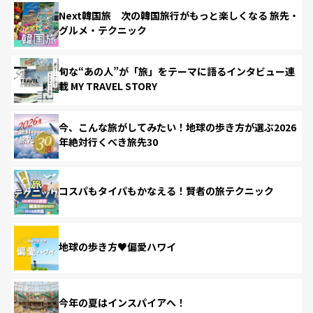
Next韓国旅 次の韓国旅行がもっと楽しくなる 旅先・
グルメ・テクニック
旬な“あの人”が「旅」をテーマに語るインタビュー連
載 MY TRAVEL STORY
今、こんな旅がしてみたい！地球の歩き方が選ぶ2026
年絶対行くべき旅先30
コスパもタイパもかなえる！賢者の旅テクニック
地球の歩き方♥偏愛ハワイ
今年の夏はインスパイアへ！