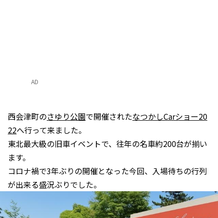
AD
西会津町の
さゆり公園
で開催された
なつかしCarショー20
22
へ行って来ました。
東北最大級の旧車イベントで、往年の名車約200台が揃い
ます。
コロナ禍で3年ぶりの開催となった今回、入場待ちの行列
が出来る盛況ぶりでした。