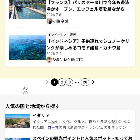
【フランス】パリのセーヌ川で今年も遊泳
場がオープン、エッフェル塔を見ながら泳
ごう
2026.7.8
守隨 亨延
インドネシア
観光
【インドネシア】子供連れでシュノーケリ
ングが楽しめるコモド諸島・カナワ島
2026.7.4
SARA HASHIMOTO
…
1
2
3
28
AD
AD
人気の国と地域から探す
イタリア
イタリアは歴史、文化、グルメ、自然と多彩な魅力にあふ
れた国。
ローマ
の古代遺跡やフィレンツェのルネッサンス
美術、ヴェネツィアの運河など、歴史あるスポットはもち
スペインの観光ポイントと人気スポット・知ってお
ろん、トスカーナの美しい田園風景やアマルフィ海岸の絶