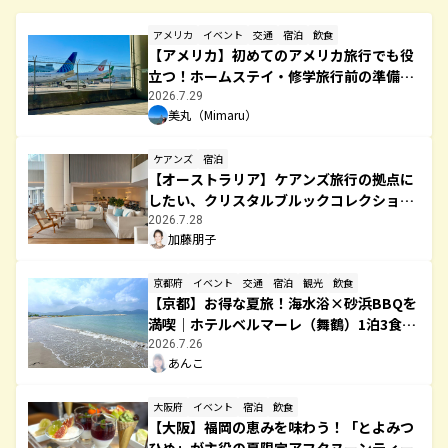
アメリカ
イベント
交通
宿泊
飲食
【アメリカ】初めてのアメリカ旅行でも役
立つ！ホームステイ・修学旅行前の準備完
全ガイド
2026.7.29
美丸（Mimaru）
ケアンズ
宿泊
【オーストラリア】ケアンズ旅行の拠点に
したい、クリスタルブルックコレクショ
ン
2026.7.28
加藤朋子
京都府
イベント
交通
宿泊
観光
飲食
【京都】お得な夏旅！海水浴×砂浜BBQを
満喫｜ホテルベルマーレ（舞鶴）1泊3食プ
ラン
2026.7.26
あんこ
大阪府
イベント
宿泊
飲食
【大阪】福岡の恵みを味わう！「とよみつ