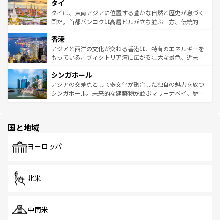
タイ
リティに包まれながら、韓国の多彩な魅力を心ゆくまで味
急速な発展と共に伝統が息づく。ハノイの古い町並みやホ
わってみてほしい。 なお、新着の韓国情報は
コンテンツ一
ーチミン市のフランス統治時代の建物も、独特の雰囲気を
タイは、東南アジアに位置する豊かな自然と歴史が息づく
覧
を参照してほしい。
醸し出している。また、バラエティの豊かさとおいしさで
国だ。首都バンコクは高層ビルが立ち並ぶ一方、伝統的な
世界中の食通を魅了してやまないベトナム料理も魅力のひ
寺院や市場がいたるところに点在し、古きよき文化と現代
香港
とつ。フォーやバインミー、ベトナムコーヒーなどは、ぜ
の活気が交差している。北部ではチェンマイなどの山岳地
ひ現地で味わいたい。どの地域を訪れてもあたたかい人々
帯で自然と触れ合い、南部ではプーケットやクラビの美し
アジアと西洋の文化が交わる香港は、特有のエネルギーを
が旅行者を迎えてくれるので、きっと忘れられない旅にな
いビーチでリゾート気分を楽しむことができる。タイ料理
もっている。ヴィクトリア湾に広がる壮大な景色、近未来
るはずだ。 なお、新着のベトナム情報は
コンテンツ一覧
を
は世界的に有名で、屋台から高級レストランまで味覚を刺
的なアートスポット、そして歴史と現代が融合した町並
参照してほしい。
シンガポール
激する。気候は一年中温暖で、どの季節にも異なる楽しみ
み、どこを訪れても感動するはず。観光スポットが密集し
が待っている。親しみやすいタイの人々、仏教を中心とし
ており、効率よく見どころを回れるのも魅力。息をのむよ
アジアの交差点として多文化が融合した独自の魅力を放つ
た文化、そして多様な観光資源が、訪れる旅人を魅了し続
うな絶景から文化的な体験まで、香港を存分に楽しみ尽く
シンガポール。未来的な建築物が並ぶマリーナベイ、歴史
ける。 なお、新着のタイ情報は
コンテンツ一覧
を参照して
そう。 なお、新着の香港情報は
コンテンツ一覧
を参照して
と伝統を感じられるエスニックタウン、多数の緑豊かな公
ほしい。
ほしい。
園や自然保護区など、自然が調和した近代的な景観と文化
の多様性あふれるカラフルな町は、どこを歩いても新しい
国と地域
発見がある。さらに、治安のよさや充実した公共交通機関
も、旅行者にとっては魅力的なポイント。グルメも豊富
で、ホーカーズは地元の風情を楽しめる外せないスポット
ヨーロッパ
だ。訪れる人を飽きさせないシンガポールで、多様な魅力
を体感しよう。 なお、新着のシンガポール情報は
コンテン
ツ一覧
を参照してほしい。
北米
中南米