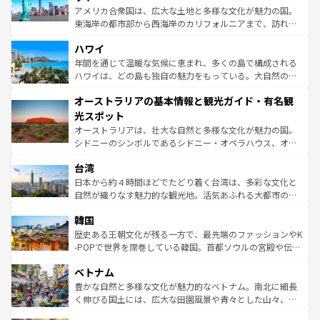
ことができる。国民の所得が高いため物価も高いが、旅行
アメリカ合衆国は、広大な土地と多様な文化が魅力の国。
者向けの交通パス提供のサービスもあり、うまく活用すれ
東海岸の都市部から西海岸のカリフォルニアまで、訪れる
ば市内交通費無料で観光を楽しむこともできる。 なお、新
場所ごとに異なる風景と体験が待っている。ニューヨーク
着のスイス情報は
コンテンツ一覧
を参照してほしい。
ハワイ
のような巨大都市は、観光、ショッピング、エンターテイ
ンメントが詰まった刺激的なスポットだ。一方、アメリカ
年間を通じて温暖な気候に恵まれ、多くの島で構成される
西部には大自然が広がり、グランドキャニオンやイエロー
ハワイは、どの島も独自の魅力をもっている。大自然の神
ストーン国立公園といった絶景が堪能できる。さらに、南
秘を感じたいなら、火山が生み出した壮大な景観を誇るハ
オーストラリアの基本情報と観光ガイド・有名観
部のニューオーリンズでは、音楽と美食が融合した独特の
ワイ島は見逃せない。また、定番の観光地といえばオアフ
文化が魅力。旅行者はアメリカの各地域で異なる魅力を楽
島だが、静かな自然を求めるならマウイ島やカウアイ島が
光スポット
しみながら、その多様性と豊かな歴史を感じることができ
おすすめ。エメラルドグリーンに輝く海をはじめ、豊かな
オーストラリアは、壮大な自然と多様な文化が魅力の国。
るだろう。車でのロードトリップや列車の旅も、アメリカ
文化や歴史が息づいている。「アロハスピリット」と呼ば
シドニーのシンボルであるシドニー・オペラハウス、オー
ならではの贅沢な旅のスタイルだ。 なお、新着のアメリカ
れるおもてなしの心で訪れる人々を迎えてくれるハワイの
ストラリア東海岸北部に広がる大サンゴ礁地帯グレートバ
情報は
コンテンツ一覧
を参照してほしい。
人々、おいしいローカルフードやハワイアンミュージッ
台湾
リアリーフや大陸中央部にそびえるウルル（エアーズロッ
ク、伝統的なフラダンスなど、すべてがハワイの魅力を彩
ク）、タスマニアの美しい原生林やケアンズの熱帯雨林な
日本から約４時間ほどでたどり着く台湾は、多彩な文化と
っている。訪れるたびに新しい発見と感動が待っているハ
ど、見どころがたくさん。また、カフェやワイン、オージ
自然が織りなす魅力的な観光地。活気あふれる大都市の台
ワイを、存分に味わってほしい。 なお、新着のハワイ情報
ービーフなどの食文化も豊かで、美味しいものであふれて
北やノスタルジックな町並みが人気な九份（ジォウフェ
は
コンテンツ一覧
を参照してほしい。
韓国
いる。アクティビティも充実しており、サーフィンやダイ
ン）、静ひつな山岳地帯である台湾東部など、都市の喧騒
ビング、ハイキングなど、アウトドア好きにはたまらな
と山間の静けさが共存しており、訪れる人に新しい発見と
歴史ある王朝文化が残る一方で、最先端のファッションやK
い。オーストラリアの多彩な魅力を存分に味わいつくそ
驚きをもたらしてくれる。また、奥深い台湾の食文化も魅
-POPで世界を席巻している韓国。首都ソウルの宮殿や伝統
う。 なお、新着のオーストラリア情報は
コンテンツ一覧
を
力で、夜市などの屋台グルメから高級料理、ヘルシーで美
家屋が並ぶエリアでは韓国の歴史と文化に浸ることがで
参照してほしい。
ベトナム
容にもいいと評判のスイーツなど、バラエティ豊かな料理
き、地方に足を延ばせば四季折々の自然美を楽しむことが
が味わえる。 なお、新着の台湾情報は
コンテンツ一覧
を参
できる。そして、キムチや焼肉、絶品のストリートフード
豊かな自然と多様な文化が魅力的なベトナム。南北に細長
照してほしい。
まで、さまざまな韓国料理が待っている。夜には、韓国な
く伸びる国土には、広大な田園風景や青々とした山々、世
らではのナイトライフも堪能できる。あたたかいホスピタ
界遺産に登録された壮大な自然景観が点在し、都市部では