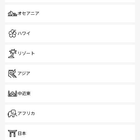
オセアニア
ハワイ
リゾート
アジア
中近東
アフリカ
日本