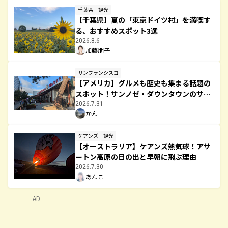
千葉県
観光
【千葉県】夏の「東京ドイツ村」を満喫す
る、おすすめスポット3選
2026.8.6
加藤朋子
サンフランシスコ
【アメリカ】グルメも歴史も集まる話題の
スポット！サンノゼ・ダウンタウンのサン
ペドロスクエア（San Pedro Square）完
2026.7.31
かん
全攻略ガイド
ケアンズ
観光
【オーストラリア】ケアンズ熱気球！アサ
ートン高原の日の出と早朝に飛ぶ理由
2026.7.30
あんこ
AD