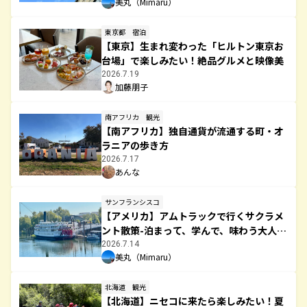
美丸（Mimaru）
東京都
宿泊
【東京】生まれ変わった「ヒルトン東京お
台場」で楽しみたい！絶品グルメと映像美
2026.7.19
加藤朋子
南アフリカ
観光
【南アフリカ】独自通貨が流通する町・オ
ラニアの歩き方
2026.7.17
あんな
サンフランシスコ
【アメリカ】アムトラックで行くサクラメ
ント散策-泊まって、学んで、味わう大人の
遠足
2026.7.14
美丸（Mimaru）
北海道
観光
【北海道】ニセコに来たら楽しみたい！夏