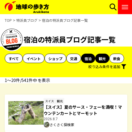
TOP
特派員ブログ
宿泊の特派員ブログ記事一覧
宿泊の特派員ブログ記事一覧
すべて
イベント
ショップ
交通
宿泊
観光
飲食
絞り込み条件を追加
1〜20件/541件中 を表示
スイス
観光
【スイス】夏のサース・フェーを満喫！マ
ウンテンカートとマーモット
2026.8.7
さくさく探検家