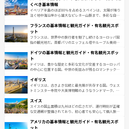
景など、自然景観も見逃せない。観光の合間には、本場の
くべき基本情報
ピザやパスタなど、絶品のイタリア料理を堪能することも
イベリア半島のほぼ80％を占めるスペインは、太陽が降り
できる。朝目覚めてから夜眠るまで、すべての瞬間を楽し
注ぐ地中海沿岸から雄大なピレネー山脈まで、多彩な自然
ませてくれるイタリアで、忘れられない旅をしてみよう！
と文化が詰まったヨーロッパ屈指の旅行先だ。多様な地域
なお、新着のイタリア情報は
コンテンツ一覧
を参照してほ
フランスの基本情報と観光ガイド・有名観光スポ
文化が根付くこの国では、情熱的なフラメンコ、熱気あふ
しい。
れる闘牛、そして美味しいタパスが生活の一部となってい
ット
る。首都マドリードの洗練された雰囲気や、バルセロナの
フランスは、世界中の旅行者を魅了し続けるヨーロッパ屈
アートに溢れた街角から、地方では古代ローマ遺跡や中世
指の観光地だ。首都パリのエッフェル塔やルーブル美術館
の城塞都市、穏やかなビーチリゾートまで多彩な表情を見
といった象徴的なスポットから、田舎町の古風な美しさま
せる。地方によって風土や気候が異なるスペインはその個
ドイツの基本情報と観光ガイド・有名観光スポッ
で、幅広い魅力が詰まっている。華麗な宮殿、歴史的な大
性で訪れる人を魅了する。 なお、新着のスペイン情報は
コ
聖堂、美しいビーチ、そして豊かな自然が、訪れる者を心
ト
ンテンツ一覧
を参照してほしい。
から魅了する。また、フランスは美食の国としても知ら
ドイツは、豊かな歴史と多彩な文化が交差するヨーロッパ
れ、フランス料理はユネスコ無形文化遺産にも登録されて
の中心に位置する国。中世の街並みが残るロマンチック街
いる。シャンパンの発祥地であるランス、プロヴァンスの
道から、未来を先取りするようなモダンな都市まで多様な
香り高いラベンダー畑など、多彩な楽しみ方が可能だ。さ
イギリス
顔を持つこの国は、どこを歩いても飽きることがない。ベ
らに、パリ以外の地域にも魅力が溢れており、どの街角に
ルリンの文化的活気、バイエルン州のアルプスの絶景、そ
イギリスは、古きよき伝統と最先端が共存する国。ウェス
も豊かな歴史と文化が息づいている。パリ以外の個性あふ
してライン川沿いのワイン畑といった風景は必見。ビール
トミンスター寺院や大英博物館のようなランドマーク、歴
れる地方に足を運ぶとそれぞれで全く異なる文化を体験で
とソーセージを味わいながら地元の人と過ごす楽しい時間
史ある大学都市、美しい丘陵地帯や牧歌的な風景など、エ
きるだろう。 なお、新着のフランス情報は
コンテンツ一覧
スイス
は、お酒好きな人にはぜひ体験してほしい。 なお、新着の
リアごとに異なる魅力がある。また、優雅なアフタヌーン
を参照してほしい。
ドイツ情報は
コンテンツ一覧
を参照してほしい。
ティー、ビール好きにはたまらない英国パブ、サッカー観
スイスの国土面積は九州ほどの広さだが、運行時刻が正確
戦など、本場だからこそできる体験も豊富。イギリスを旅
な交通網が整備されており、初心者でも安心して個人旅行
して楽しみつくそう。 なお、新着のイギリス情報は
コンテ
を楽しめる。日本同様に時刻表どおりの旅が可能だ。中世
アメリカの基本情報と観光ガイド・有名観光スポ
ンツ一覧
を参照してほしい。
の建物がそのまま残る町や、スイスならではのユニークな
博物館もあり、アルプス観光だけでなく町歩きも満喫する
ット