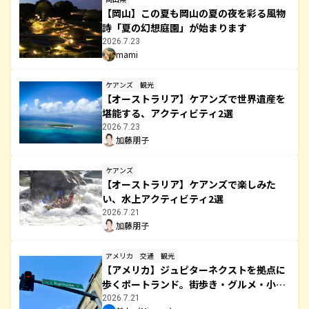
【岡山】この夏も岡山の夏の夜を彩る風物
詩「夏の幻想庭園」が始まります
2026.7.23
mami
ケアンズ
観光
【オーストラリア】ケアンズで世界遺産を
堪能する、アクティビティ2選
2026.7.23
加藤朋子
ケアンズ
【オーストラリア】ケアンズで楽しみた
い、水上アクティビティ2選
2026.7.21
加藤朋子
アメリカ
交通
観光
【アメリカ】ジュピターネクストを拠点に
歩くポートランド。街歩き・グルメ・小さ
な発見
2026.7.21