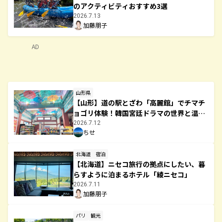
のアクティビティおすすめ3選
2026.7.13
加藤朋子
AD
山形県
【山形】道の駅とざわ「高麗館」でチマチ
ョゴリ体験！韓国宮廷ドラマの世界と温か
なストーリーに触れる旅
2026.7.12
ちせ
北海道
宿泊
【北海道】ニセコ旅行の拠点にしたい、暮
らすように泊まるホテル「綾ニセコ」
2026.7.11
加藤朋子
パリ
観光