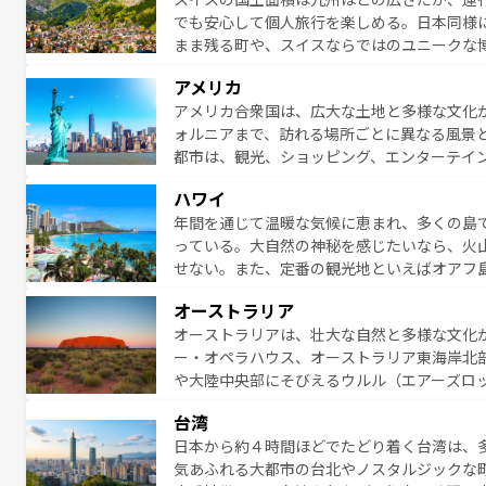
でも安心して個人旅行を楽しめる。日本同様
まま残る町や、スイスならではのユニークな
満喫することができる。国民の所得が高いた
アメリカ
ービスもあり、うまく活用すれば市内交通費無料で
アメリカ合衆国は、広大な土地と多様な文化
のスイス情報は
コンテンツ一覧
を参照してほ
ォルニアまで、訪れる場所ごとに異なる風景
都市は、観光、ショッピング、エンターテイ
アメリカ西部には大自然が広がり、グランド
ハワイ
絶景が堪能できる。さらに、南部のニューオ
年間を通じて温暖な気候に恵まれ、多くの島
が魅力。旅行者はアメリカの各地域で異なる
っている。大自然の神秘を感じたいなら、火
感じることができるだろう。車でのロードト
せない。また、定番の観光地といえばオアフ
旅のスタイルだ。 なお、新着のアメリカ情
アイ島がおすすめ。エメラルドグリーンに輝
オーストラリア
る。「アロハスピリット」と呼ばれるおもて
オーストラリアは、壮大な自然と多様な文化
人々、おいしいローカルフードやハワイアン
ー・オペラハウス、オーストラリア東海岸北
がハワイの魅力を彩っている。訪れるたびに
や大陸中央部にそびえるウルル（エアーズロ
味わってほしい。 なお、新着のハワイ情報は
熱帯雨林など、見どころがたくさん。また、
台湾
豊かで、美味しいものであふれている。アク
日本から約４時間ほどでたどり着く台湾は、
ング、ハイキングなど、アウトドア好きには
気あふれる大都市の台北やノスタルジックな
に味わいつくそう。 なお、新着のオー