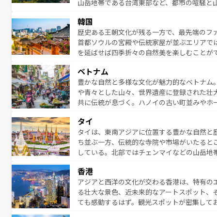
山岳地帯である台湾東部など、都市の喧騒と
発見と驚きをもたらしてくれる。また、奥深
韓国
から高級料理、ヘルシーで美容にもいいと評
歴史ある王朝文化が残る一方で、最先端のファ
える。 なお、新着の台湾情報は
コンテンツ一
首都ソウルの宮殿や伝統家屋が並ぶエリアで
を延ばせば四季折々の自然美を楽しむことが
トフードまで、さまざまな韓国料理が待って
ベトナム
能できる。あたたかいホスピタリティに包ま
豊かな自然と多様な文化が魅力的なベトナム
てみてほしい。 なお、新着の韓国情報は
コン
や青々とした山々、世界遺産に登録された壮
共に伝統が息づく。ハノイの古い町並みやホ
雰囲気を醸し出している。また、バラエティ
タイ
まないベトナム料理も魅力のひとつ。フォー
タイは、東南アジアに位置する豊かな自然と
地で味わいたい。どの地域を訪れてもあたた
ち並ぶ一方、伝統的な寺院や市場がいたると
れられない旅になるはずだ。 な
している。北部ではチェンマイなどの山岳地
い。
ビの美しいビーチでリゾート気分を楽しむこ
香港
ら高級レストランまで味覚を刺激する。気候
アジアと西洋の文化が交わる香港は、特有の
っている。親しみやすいタイの人々、仏教を
る壮大な景色、近未来的なアートスポット、
る旅人を魅了し続ける。 なお、新着のタ
ても感動するはず。観光スポットが密集して
のむような絶景から文化的な体験まで、香港を存分に楽し