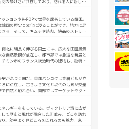
山間の静けさが共存しており、訪れる人に新しい
い台湾の食文化も魅力で、夜市などの屋台グルメ
判のスイーツなど、バラエティ豊かな料理が味わ
ッションやK-POPで世界を席巻している韓国。
覧
を参照してほしい。
は韓国の歴史と文化に浸ることができ、地方に足
できる。そして、キムチや焼肉、絶品のストリー
いる。夜には、韓国ならではのナイトライフも堪
れながら、韓国の多彩な魅力を心ゆくまで味わっ
。南北に細長く伸びる国土には、広大な田園風景
テンツ一覧
を参照してほしい。
大な自然景観が点在し、都市部では急速な発展と
ーチミン市のフランス統治時代の建物も、独特の
の豊かさとおいしさで世界中の食通を魅了してや
やバインミー、ベトナムコーヒーなどは、ぜひ現
歴史が息づく国だ。首都バンコクは高層ビルが立
かい人々が旅行者を迎えてくれるので、きっと忘
ころに点在し、古きよき文化と現代の活気が交差
お、新着のベトナム情報は
コンテンツ一覧
を参照してほし
帯で自然と触れ合い、南部ではプーケットやクラ
とができる。タイ料理は世界的に有名で、屋台か
は一年中温暖で、どの季節にも異なる楽しみが待
エネルギーをもっている。ヴィクトリア湾に広が
中心とした文化、そして多様な観光資源が、訪れ
そして歴史と現代が融合した町並み、どこを訪れ
イ情報は
コンテンツ一覧
を参照してほしい。
おり、効率よく見どころを回れるのも魅力。息を
み尽くそう。 なお、新着の香港情