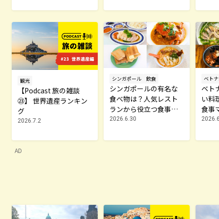
ト
シンガポール
飲食
ベトナ
観光
シンガポールの有名な
ベト
【Podcast 旅の雑談
食べ物は？人気レスト
い料
㉓】 世界遺産ランキン
ランから役立つ食事テ
食事
グ
クニックまで解説
クを
2026.6.30
2026.
2026.7.2
AD