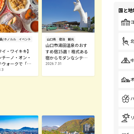
国と地
山口県
宿泊
観光
島/ホノルル
イベント
山口市湯田温泉のおす
ワイ・ワイキキ】
すめ宿15選！格式ある
ンチーノ・オン・
宿からモダンなシティ
チウォークで「ハ
ホテルまで厳選
2026.7.31
ーアワー」開催
.3
本格イタリアンが
ら