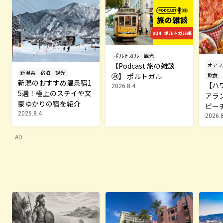
ポルトガル
観光
【Podcast 旅の雑談
オアフ
新潟県
宿泊
観光
飲食
㉔】 ポルトガル
新潟のおすすめ温泉宿1
【ハ
2026.8.4
5選！極上のステイや文
アラ
豪ゆかりの宿を紹介
ビー
2026.8.4
ッピ
2026.8
中！
AD
$8か