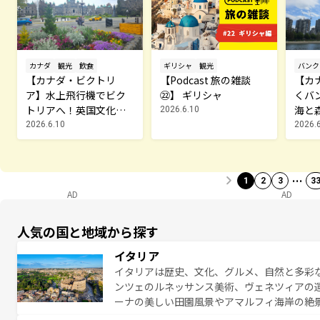
ギリシャ
観光
カナダ
観光
飲食
バンク
【Podcast 旅の雑談
【カナダ・ビクトリ
【カ
㉒】 ギリシャ
ア】水上飛行機でビク
くバ
トリアへ！英国文化と
海と
2026.6.10
花の町を巡る旅
岸の
2026.6.10
2026.6
…
1
2
3
3
AD
AD
人気の国と地域から探す
イタリア
イタリアは歴史、文化、グルメ、自然と多彩
ンツェのルネッサンス美術、ヴェネツィアの
ーナの美しい田園風景やアマルフィ海岸の絶
は、本場のピザやパスタなど、絶品のイタリ