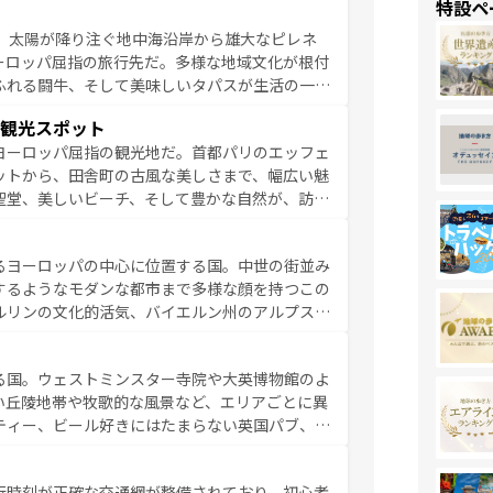
特設ペ
るイタリアで、忘れられない旅をしてみよう！
、太陽が降り注ぐ地中海沿岸から雄大なピレネ
を参照してほしい。
ーロッパ屈指の旅行先だ。多様な地域文化が根付
ふれる闘牛、そして美味しいタパスが生活の一部
雰囲気や、バルセロナのアートに溢れた街角か
観光スポット
市、穏やかなビーチリゾートまで多彩な表情を見
ヨーロッパ屈指の観光地だ。首都パリのエッフェ
はその個性で訪れる人を魅了する。 なお、
ットから、田舎町の古風な美しさまで、幅広い魅
してほしい。
聖堂、美しいビーチ、そして豊かな自然が、訪れ
食の国としても知られ、フランス料理はユネスコ
ンの発祥地であるランス、プロヴァンスの香り高
るヨーロッパの中心に位置する国。中世の街並み
だ。さらに、パリ以外の地域にも魅力が溢れてお
するようなモダンな都市まで多様な顔を持つこの
ている。パリ以外の個性あふれる地方に足を運ぶ
ルリンの文化的活気、バイエルン州のアルプスの
とそれぞれで全く異なる文化を体験できるだろう。 なお、新着のフランス情報は
コンテンツ
た風景は必見。ビールとソーセージを味わいなが
ひ体験してほしい。 なお、新着のド
る国。ウェストミンスター寺院や大英博物館のよ
。
い丘陵地帯や牧歌的な風景など、エリアごとに異
ティー、ビール好きにはたまらない英国パブ、サ
豊富。イギリスを旅して楽しみつくそう。 な
参照してほしい。
行時刻が正確な交通網が整備されており、初心者