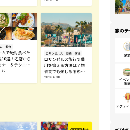
夜」へ。気持ちだけで
注文できるBAR「グラ
スとコトバ」
旅のテ
ム
飲食
ナムで絶対食べた
ロサンゼルス
交通
宿泊
飲
理10選！名店から
ロサンゼルス旅行で費
マナー＆テクニッ
用を抑える方法は？物
紹介
6.30
価高でも楽しめる節約
テクニック
2026.6.30
イベン
観
アクティ