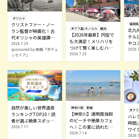
ギリシャ
クリストファー・ノー
福岡県
オアフ島/ホノルル
観光
北九
ラン監督が映画化！古
【2026年最新】円安で
テル
代ギリシャの英雄譚
も大満足！メリハリを
やコ
「オデュッセイア」は
2026.7.29
つけて賢く楽しむハワ
sponsored by 映画『オデュ
を紹
2026.
どんな物語？
イ4泊6日モデルコース
2026.7.23
ッセイア』
自然が美しい世界遺産
神奈川県
飲食
オアフ
【神奈川】透明度抜群
ランキングTOP10！読
ハレ
のビーチや絶景カフェ
者が選ぶ絶景スポット
時間
へ！この夏に訪れたい
は？
2026.7.17
ワイ
三浦半島の穴場スポッ
2026.7.14
大人
2026.