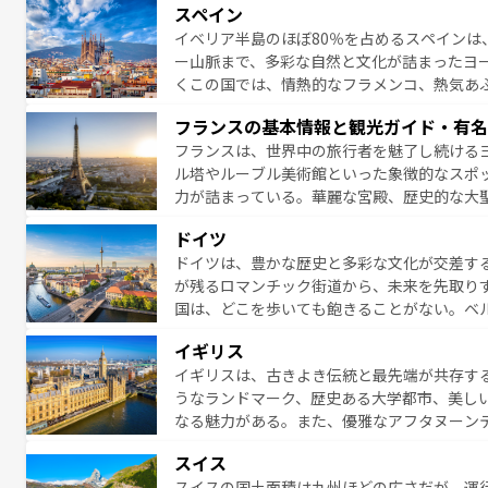
スペイン
夜眠るまで、すべての瞬間を楽しませてくれ
イベリア半島のほぼ80％を占めるスペインは
なお、新着のイタリア情報は
コンテンツ一覧
ー山脈まで、多彩な自然と文化が詰まったヨ
くこの国では、情熱的なフラメンコ、熱気あ
となっている。首都マドリードの洗練された
フランスの基本情報と観光ガイド・有名
ら、地方では古代ローマ遺跡や中世の城塞都
フランスは、世界中の旅行者を魅了し続ける
せる。地方によって風土や気候が異なるスペイン
ル塔やルーブル美術館といった象徴的なスポ
新着のスペイン情報は
コンテンツ一覧
を参照
力が詰まっている。華麗な宮殿、歴史的な大
る者を心から魅了する。また、フランスは美
ドイツ
無形文化遺産にも登録されている。シャンパ
ドイツは、豊かな歴史と多彩な文化が交差す
いラベンダー畑など、多彩な楽しみ方が可能
が残るロマンチック街道から、未来を先取り
り、どの街角にも豊かな歴史と文化が息づい
国は、どこを歩いても飽きることがない。ベ
絶景、そしてライン川沿いのワイン畑といっ
一覧
を参照してほしい。
イギリス
ら地元の人と過ごす楽しい時間は、お酒好きな人にはぜ
イギリスは、古きよき伝統と最先端が共存す
イツ情報は
コンテンツ一覧
を参照してほしい
うなランドマーク、歴史ある大学都市、美し
なる魅力がある。また、優雅なアフタヌーン
ッカー観戦など、本場だからこそできる体験も
スイス
お、新着のイギリス情報は
コンテンツ一覧
を
スイスの国土面積は九州ほどの広さだが、運