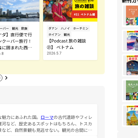
新刊ガ
ダナン
ハノイ
ホーチミン
ーバー
観光
飲食
ナダ】直行便で行
ホイアン
観光
【Podcast 旅の雑談
ンクーバー旅行！
㉑】 ベトナム
森に囲まれた西海
町歩き
2026.5.7
.8
3
な魅力にあふれた国。
ローマ
の古代遺跡やフィレ
運河など、歴史あるスポットはもちろん、トスカ
景など、自然景観も見逃せない。観光の合間に
ア料理を堪能することもできる。朝目覚めてから