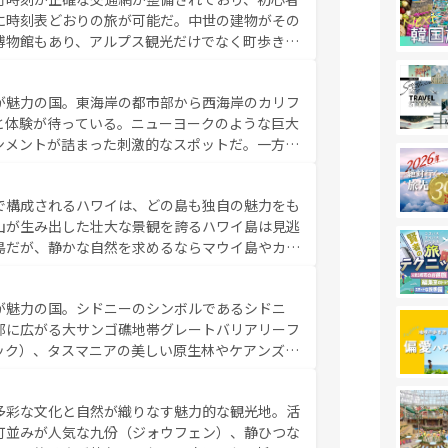
に時刻表どおりの旅が可能だ。中世の建物がその
博物館もあり、アルプス観光だけでなく町歩きも
め物価も高いが、旅行者向けの交通パス提供のサ
観光を楽しむこともできる。 なお、新着
が魅力の国。東海岸の都市部から西海岸のカリフ
しい。
と体験が待っている。ニューヨークのような巨大
ンメントが詰まった刺激的なスポットだ。一方、
キャニオンやイエローストーン国立公園といった
ーリンズでは、音楽と美食が融合した独特の文化
で構成されるハワイは、どの島も独自の魅力をも
魅力を楽しみながら、その多様性と豊かな歴史を
山が生み出した壮大な景観を誇るハワイ島は見逃
リップや列車の旅も、アメリカならではの贅沢な
島だが、静かな自然を求めるならマウイ島やカウ
報は
コンテンツ一覧
を参照してほしい。
く海をはじめ、豊かな文化や歴史が息づいてい
なしの心で訪れる人々を迎えてくれるハワイの
が魅力の国。シドニーのシンボルであるシドニ
ミュージック、伝統的なフラダンスなど、すべて
部に広がる大サンゴ礁地帯グレートバリアリーフ
新しい発見と感動が待っているハワイを、存分に
ック）、タスマニアの美しい原生林やケアンズの
コンテンツ一覧
を参照してほしい。
カフェやワイン、オージービーフなどの食文化も
ティビティも充実しており、サーフィンやダイビ
多彩な文化と自然が織りなす魅力的な観光地。活
たまらない。オーストラリアの多彩な魅力を存分
町並みが人気な九份（ジォウフェン）、静ひつな
ストラリア情報は
コンテンツ一覧
を参照してほしい。