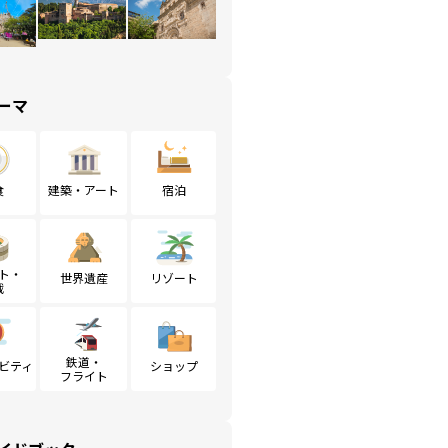
ーマ
食
建築・アート
宿泊
ト・
世界遺産
リゾート
戦
鉄道・
ビティ
ショップ
フライト