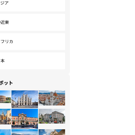
アジア
中近東
アフリカ
日本
ポット