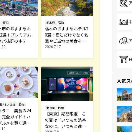
栃木県
宿泊
宿泊
栃木のおすすめホテル2
州市のおすすめホ
0選！宿泊だけでなく名
12選！プレミアム
湯やご当地の美食を楽
スパ抜群のホテル
しもう
介
2026.7.17
7.20
人気ス
島/ホノルル
飲食
東京都
飲食
クラニ「美食の24
【東京】期間限定｜こ
」完全ガイド！ハ
の夏は「いつもの渋谷
グルメを賢く選ぶ
なのに、いつもと違う
旅の選択肢
7.10
2026.7.8