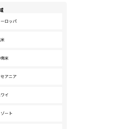
域
ヨーロッパ
北米
中南米
オセアニア
ハワイ
リゾート