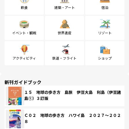
飲食
建築・アート
宿泊
イベント・観戦
世界遺産
リゾート
アクティビティ
鉄道・フライト
ショップ
新刊ガイドブック
１５ 地球の歩き方 島旅 伊豆大島 利島（伊豆諸
島①）３訂版
Ｃ０２ 地球の歩き方 ハワイ島 ２０２７～２０２
８