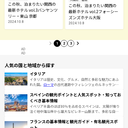
この秋、泊まりたい関西の
この秋、泊まりたい関西の
最新ホテル vol.3バンヤンツ
最新ホテル vol.2フォーシー
リー・東山 京都
ズンズホテル大阪
2024.10.8
2024.10.8
1
2
3
AD
AD
人気の国と地域から探す
イタリア
イタリアは歴史、文化、グルメ、自然と多彩な魅力にあふ
れた国。
ローマ
の古代遺跡やフィレンツェのルネッサンス
美術、ヴェネツィアの運河など、歴史あるスポットはもち
スペインの観光ポイントと人気スポット・知ってお
ろん、トスカーナの美しい田園風景やアマルフィ海岸の絶
景など、自然景観も見逃せない。観光の合間には、本場の
くべき基本情報
ピザやパスタなど、絶品のイタリア料理を堪能することも
イベリア半島のほぼ80％を占めるスペインは、太陽が降り
できる。朝目覚めてから夜眠るまで、すべての瞬間を楽し
注ぐ地中海沿岸から雄大なピレネー山脈まで、多彩な自然
ませてくれるイタリアで、忘れられない旅をしてみよう！
と文化が詰まったヨーロッパ屈指の旅行先だ。多様な地域
なお、新着のイタリア情報は
コンテンツ一覧
を参照してほ
フランスの基本情報と観光ガイド・有名観光スポ
文化が根付くこの国では、情熱的なフラメンコ、熱気あふ
しい。
れる闘牛、そして美味しいタパスが生活の一部となってい
ット