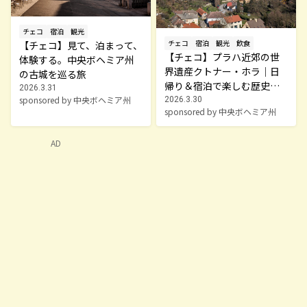
チェコ
宿泊
観光
チェコ
宿泊
観光
飲食
【チェコ】見て、泊まって、
【チェコ】プラハ近郊の世
体験する。中央ボヘミア州
界遺産クトナー・ホラ｜日
の古城を巡る旅
帰り＆宿泊で楽しむ歴史都
2026.3.31
市
sponsored by 中央ボヘミア州
2026.3.30
sponsored by 中央ボヘミア州
AD