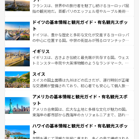
る。首都マドリードの洗練された雰囲気や、バルセロナの
フランスは、世界中の旅行者を魅了し続けるヨーロッパ屈
アートに溢れた街角から、地方では古代ローマ遺跡や中世
指の観光地だ。首都パリのエッフェル塔やルーブル美術館
の城塞都市、穏やかなビーチリゾートまで多彩な表情を見
といった象徴的なスポットから、田舎町の古風な美しさま
せる。地方によって風土や気候が異なるスペインはその個
ドイツの基本情報と観光ガイド・有名観光スポッ
で、幅広い魅力が詰まっている。華麗な宮殿、歴史的な大
性で訪れる人を魅了する。 なお、新着のスペイン情報は
コ
聖堂、美しいビーチ、そして豊かな自然が、訪れる者を心
ト
ンテンツ一覧
を参照してほしい。
から魅了する。また、フランスは美食の国としても知ら
ドイツは、豊かな歴史と多彩な文化が交差するヨーロッパ
れ、フランス料理はユネスコ無形文化遺産にも登録されて
の中心に位置する国。中世の街並みが残るロマンチック街
いる。シャンパンの発祥地であるランス、プロヴァンスの
道から、未来を先取りするようなモダンな都市まで多様な
香り高いラベンダー畑など、多彩な楽しみ方が可能だ。さ
イギリス
顔を持つこの国は、どこを歩いても飽きることがない。ベ
らに、パリ以外の地域にも魅力が溢れており、どの街角に
ルリンの文化的活気、バイエルン州のアルプスの絶景、そ
イギリスは、古きよき伝統と最先端が共存する国。ウェス
も豊かな歴史と文化が息づいている。パリ以外の個性あふ
してライン川沿いのワイン畑といった風景は必見。ビール
トミンスター寺院や大英博物館のようなランドマーク、歴
れる地方に足を運ぶとそれぞれで全く異なる文化を体験で
とソーセージを味わいながら地元の人と過ごす楽しい時間
史ある大学都市、美しい丘陵地帯や牧歌的な風景など、エ
きるだろう。 なお、新着のフランス情報は
コンテンツ一覧
スイス
は、お酒好きな人にはぜひ体験してほしい。 なお、新着の
リアごとに異なる魅力がある。また、優雅なアフタヌーン
を参照してほしい。
ドイツ情報は
コンテンツ一覧
を参照してほしい。
ティー、ビール好きにはたまらない英国パブ、サッカー観
スイスの国土面積は九州ほどの広さだが、運行時刻が正確
戦など、本場だからこそできる体験も豊富。イギリスを旅
な交通網が整備されており、初心者でも安心して個人旅行
して楽しみつくそう。 なお、新着のイギリス情報は
コンテ
を楽しめる。日本同様に時刻表どおりの旅が可能だ。中世
アメリカの基本情報と観光ガイド・有名観光スポ
ンツ一覧
を参照してほしい。
の建物がそのまま残る町や、スイスならではのユニークな
博物館もあり、アルプス観光だけでなく町歩きも満喫する
ット
ことができる。国民の所得が高いため物価も高いが、旅行
アメリカ合衆国は、広大な土地と多様な文化が魅力の国。
者向けの交通パス提供のサービスもあり、うまく活用すれ
東海岸の都市部から西海岸のカリフォルニアまで、訪れる
ば市内交通費無料で観光を楽しむこともできる。 なお、新
場所ごとに異なる風景と体験が待っている。ニューヨーク
着のスイス情報は
コンテンツ一覧
を参照してほしい。
ハワイの基本情報と観光ガイド・有名観光スポッ
のような巨大都市は、観光、ショッピング、エンターテイ
ンメントが詰まった刺激的なスポットだ。一方、アメリカ
ト
西部には大自然が広がり、グランドキャニオンやイエロー
年間を通じて温暖な気候に恵まれ、多くの島で構成される