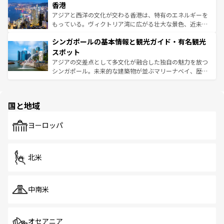
香港
とつ。フォーやバインミー、ベトナムコーヒーなどは、ぜ
の活気が交差している。北部ではチェンマイなどの山岳地
ひ現地で味わいたい。どの地域を訪れてもあたたかい人々
帯で自然と触れ合い、南部ではプーケットやクラビの美し
アジアと西洋の文化が交わる香港は、特有のエネルギーを
が旅行者を迎えてくれるので、きっと忘れられない旅にな
いビーチでリゾート気分を楽しむことができる。タイ料理
もっている。ヴィクトリア湾に広がる壮大な景色、近未来
るはずだ。 なお、新着のベトナム情報は
コンテンツ一覧
を
は世界的に有名で、屋台から高級レストランまで味覚を刺
的なアートスポット、そして歴史と現代が融合した町並
参照してほしい。
シンガポールの基本情報と観光ガイド・有名観光
激する。気候は一年中温暖で、どの季節にも異なる楽しみ
み、どこを訪れても感動するはず。観光スポットが密集し
が待っている。親しみやすいタイの人々、仏教を中心とし
ており、効率よく見どころを回れるのも魅力。息をのむよ
スポット
た文化、そして多様な観光資源が、訪れる旅人を魅了し続
うな絶景から文化的な体験まで、香港を存分に楽しみ尽く
アジアの交差点として多文化が融合した独自の魅力を放つ
ける。 なお、新着のタイ情報は
コンテンツ一覧
を参照して
そう。 なお、新着の香港情報は
コンテンツ一覧
を参照して
シンガポール。未来的な建築物が並ぶマリーナベイ、歴史
ほしい。
ほしい。
と伝統を感じられるエスニックタウン、多数の緑豊かな公
園や自然保護区など、自然が調和した近代的な景観と文化
の多様性あふれるカラフルな町は、どこを歩いても新しい
国と地域
発見がある。さらに、治安のよさや充実した公共交通機関
も、旅行者にとっては魅力的なポイント。グルメも豊富
で、ホーカーズは地元の風情を楽しめる外せないスポット
ヨーロッパ
だ。訪れる人を飽きさせないシンガポールで、多様な魅力
を体感しよう。 なお、新着のシンガポール情報は
コンテン
ツ一覧
を参照してほしい。
北米
中南米
オセアニア