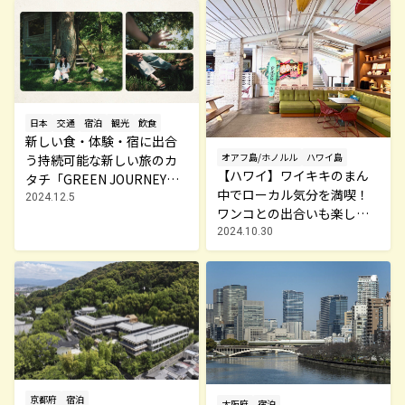
日本
交通
宿泊
観光
飲食
新しい食・体験・宿に出合
オアフ島/ホノルル
ハワイ島
う持続可能な新しい旅のカ
【ハワイ】ワイキキのまん
タチ「GREEN JOURNEY」
中でローカル気分を満喫！
とは？
2024.12.5
ワンコとの出合いも楽しみ
なホテル「サーフジャック
2024.10.30
ハワイ」
京都府
宿泊
大阪府
宿泊