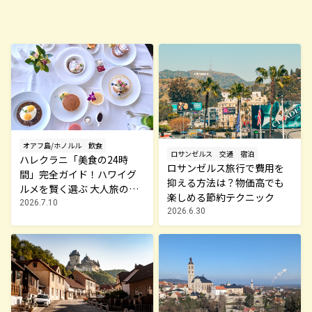
オアフ島/ホノルル
飲食
ロサンゼルス
交通
宿泊
ハレクラニ「美食の24時
ロサンゼルス旅行で費用を
間」完全ガイド！ハワイグ
抑える方法は？物価高でも
ルメを賢く選ぶ 大人旅の選
楽しめる節約テクニック
択肢
2026.7.10
2026.6.30