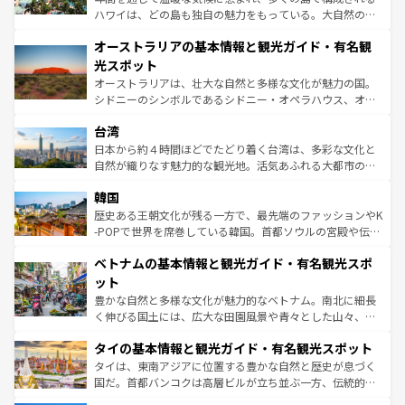
ストーン国立公園といった絶景が堪能できる。さらに、南
ハワイは、どの島も独自の魅力をもっている。大自然の神
部のニューオーリンズでは、音楽と美食が融合した独特の
秘を感じたいなら、火山が生み出した壮大な景観を誇るハ
文化が魅力。旅行者はアメリカの各地域で異なる魅力を楽
オーストラリアの基本情報と観光ガイド・有名観
ワイ島は見逃せない。また、定番の観光地といえばオアフ
しみながら、その多様性と豊かな歴史を感じることができ
島だが、静かな自然を求めるならマウイ島やカウアイ島が
光スポット
るだろう。車でのロードトリップや列車の旅も、アメリカ
おすすめ。エメラルドグリーンに輝く海をはじめ、豊かな
オーストラリアは、壮大な自然と多様な文化が魅力の国。
ならではの贅沢な旅のスタイルだ。 なお、新着のアメリカ
文化や歴史が息づいている。「アロハスピリット」と呼ば
シドニーのシンボルであるシドニー・オペラハウス、オー
情報は
コンテンツ一覧
を参照してほしい。
れるおもてなしの心で訪れる人々を迎えてくれるハワイの
ストラリア東海岸北部に広がる大サンゴ礁地帯グレートバ
人々、おいしいローカルフードやハワイアンミュージッ
台湾
リアリーフや大陸中央部にそびえるウルル（エアーズロッ
ク、伝統的なフラダンスなど、すべてがハワイの魅力を彩
ク）、タスマニアの美しい原生林やケアンズの熱帯雨林な
日本から約４時間ほどでたどり着く台湾は、多彩な文化と
っている。訪れるたびに新しい発見と感動が待っているハ
ど、見どころがたくさん。また、カフェやワイン、オージ
自然が織りなす魅力的な観光地。活気あふれる大都市の台
ワイを、存分に味わってほしい。 なお、新着のハワイ情報
ービーフなどの食文化も豊かで、美味しいものであふれて
北やノスタルジックな町並みが人気な九份（ジォウフェ
は
コンテンツ一覧
を参照してほしい。
韓国
いる。アクティビティも充実しており、サーフィンやダイ
ン）、静ひつな山岳地帯である台湾東部など、都市の喧騒
ビング、ハイキングなど、アウトドア好きにはたまらな
と山間の静けさが共存しており、訪れる人に新しい発見と
歴史ある王朝文化が残る一方で、最先端のファッションやK
い。オーストラリアの多彩な魅力を存分に味わいつくそ
驚きをもたらしてくれる。また、奥深い台湾の食文化も魅
-POPで世界を席巻している韓国。首都ソウルの宮殿や伝統
う。 なお、新着のオーストラリア情報は
コンテンツ一覧
を
力で、夜市などの屋台グルメから高級料理、ヘルシーで美
家屋が並ぶエリアでは韓国の歴史と文化に浸ることがで
参照してほしい。
ベトナムの基本情報と観光ガイド・有名観光スポ
容にもいいと評判のスイーツなど、バラエティ豊かな料理
き、地方に足を延ばせば四季折々の自然美を楽しむことが
が味わえる。 なお、新着の台湾情報は
コンテンツ一覧
を参
できる。そして、キムチや焼肉、絶品のストリートフード
ット
照してほしい。
まで、さまざまな韓国料理が待っている。夜には、韓国な
豊かな自然と多様な文化が魅力的なベトナム。南北に細長
らではのナイトライフも堪能できる。あたたかいホスピタ
く伸びる国土には、広大な田園風景や青々とした山々、世
リティに包まれながら、韓国の多彩な魅力を心ゆくまで味
界遺産に登録された壮大な自然景観が点在し、都市部では
わってみてほしい。 なお、新着の韓国情報は
コンテンツ一
タイの基本情報と観光ガイド・有名観光スポット
急速な発展と共に伝統が息づく。ハノイの古い町並みやホ
覧
を参照してほしい。
ーチミン市のフランス統治時代の建物も、独特の雰囲気を
タイは、東南アジアに位置する豊かな自然と歴史が息づく
醸し出している。また、バラエティの豊かさとおいしさで
国だ。首都バンコクは高層ビルが立ち並ぶ一方、伝統的な
世界中の食通を魅了してやまないベトナム料理も魅力のひ
寺院や市場がいたるところに点在し、古きよき文化と現代