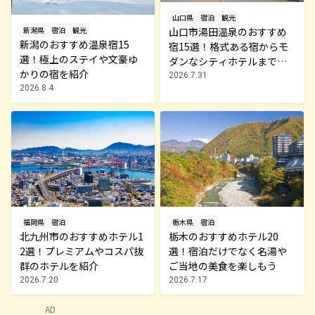
山口県
宿泊
観光
新潟県
宿泊
観光
山口市湯田温泉のおすすめ
新潟のおすすめ温泉宿15
宿15選！格式ある宿からモ
選！極上のステイや文豪ゆ
ダンなシティホテルまで厳
かりの宿を紹介
選
2026.7.31
2026.8.4
福岡県
宿泊
栃木県
宿泊
北九州市のおすすめホテル1
栃木のおすすめホテル20
2選！プレミアムやコスパ抜
選！宿泊だけでなく名湯や
群のホテルを紹介
ご当地の美食を楽しもう
2026.7.20
2026.7.17
AD