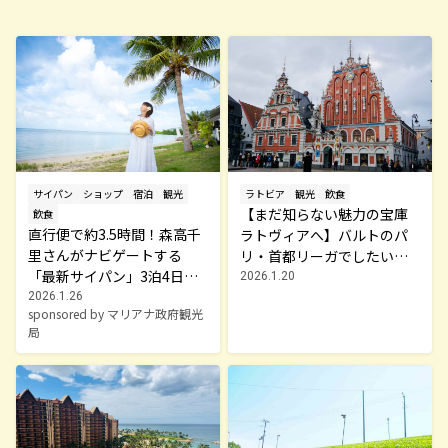
サイパン
ショップ
宿泊
観光
ラトビア
観光
飲食
【まだ知らない魅力の宝庫
飲食
直行便で約3.5時間！森高千
ラトヴィアへ】バルトのパ
里さんがナビゲートする
リ・首都リーガでしたいこ
「最新サイパン」3泊4日モ
と
2026.1.20
デルプラン
2026.1.26
sponsored by マリアナ政府観光
局