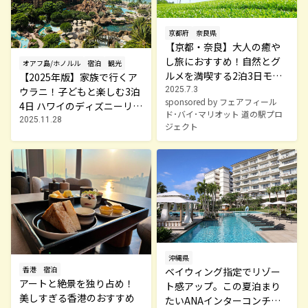
京都府
奈良県
【京都・奈良】大人の癒や
し旅におすすめ！自然とグ
オアフ島/ホノルル
宿泊
観光
ルメを満喫する2泊3日モデ
【2025年版】家族で行くア
ルコース
ウラニ！子どもと楽しむ3泊
2025.7.3
sponsored by フェアフィール
4日 ハワイのディズニーリゾ
ド･バイ･マリオット 道の駅プロ
ートへ
2025.11.28
ジェクト
沖縄県
香港
宿泊
ベイウィング指定でリゾー
アートと絶景を独り占め！
ト感アップ。この夏泊まり
美しすぎる香港のおすすめ
たいANAインターコンチネ