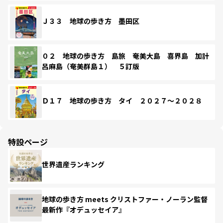
Ｊ３３ 地球の歩き方 墨田区
０２ 地球の歩き方 島旅 奄美大島 喜界島 加計
呂麻島（奄美群島１） ５訂版
Ｄ１７ 地球の歩き方 タイ ２０２７～２０２８
特設ページ
世界遺産ランキング
地球の歩き方 meets クリストファー・ノーラン監督
最新作『オデュッセイア』