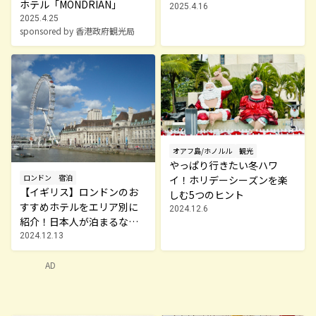
ホテル「MONDRIAN」
ンタル石垣リゾート
2025.4.16
2025.4.25
sponsored by 香港政府観光局
オアフ島/ホノルル
観光
やっぱり行きたい冬ハワ
ロンドン
宿泊
イ！ホリデーシーズンを楽
【イギリス】ロンドンのお
しむ5つのヒント
すすめホテルをエリア別に
2024.12.6
紹介！日本人が泊まるなら
ココ！
2024.12.13
AD