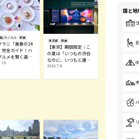
国と地
島/ホノルル
飲食
東京都
飲食
クラニ「美食の24
【東京】期間限定｜こ
」完全ガイド！ハ
の夏は「いつもの渋谷
グルメを賢く選ぶ
なのに、いつもと違う
旅の選択肢
7.10
夜」へ。気持ちだけで
2026.7.8
注文できるBAR「グラ
スとコトバ」