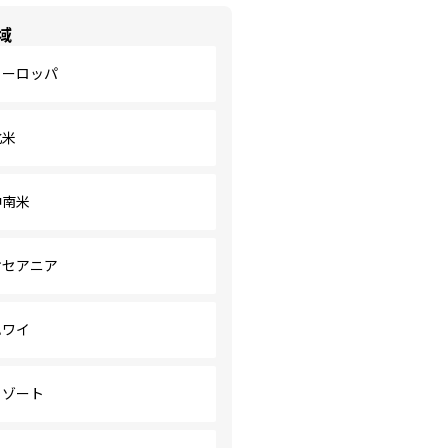
域
ヨーロッパ
北米
中南米
オセアニア
ハワイ
リゾート