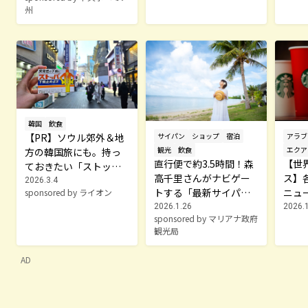
州
韓国
飲食
【PR】ソウル郊外＆地
サイパン
ショップ
宿泊
アラブ
観光
飲食
エクア
方の韓国旅にも。持っ
直行便で約3.5時間！森
【世
ておきたい「ストッパ
高千里さんがナビゲー
ス】
下痢止めEX」
2026.3.4
トする「最新サイパ
ニュ
sponsored by ライオン
ン」3泊4日モデルプラ
較。
2026.1.26
2026.
sponsored by マリアナ政府
ン
ーダ
観光局
AD