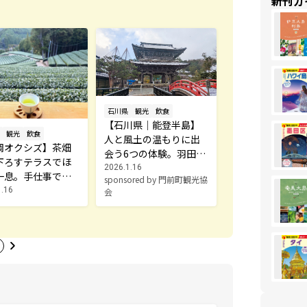
新刊ガ
石川県
観光
飲食
【石川県｜能登半島】
観光
飲食
人と風土の温もりに出
岡オクシズ】茶畑
会う6つの体験。羽田か
下ろすテラスでほ
ら2時間で着く、輪島市
2026.1.16
一息。手仕事で継
sponsored by 門前町観光協
門前町の復興のいまを
る自園自製の茶園
1.16
会
歩く
学