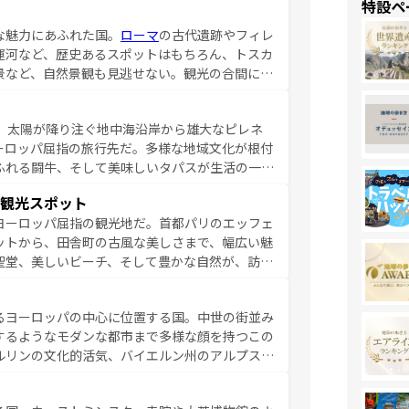
特設ペ
な魅力にあふれた国。
ローマ
の古代遺跡やフィレ
運河など、歴史あるスポットはもちろん、トスカ
景など、自然景観も見逃せない。観光の合間に
ア料理を堪能することもできる。朝目覚めてから
るイタリアで、忘れられない旅をしてみよう！
、太陽が降り注ぐ地中海沿岸から雄大なピレネ
を参照してほしい。
ーロッパ屈指の旅行先だ。多様な地域文化が根付
ふれる闘牛、そして美味しいタパスが生活の一部
雰囲気や、バルセロナのアートに溢れた街角か
観光スポット
市、穏やかなビーチリゾートまで多彩な表情を見
ヨーロッパ屈指の観光地だ。首都パリのエッフェ
はその個性で訪れる人を魅了する。 なお、
ットから、田舎町の古風な美しさまで、幅広い魅
してほしい。
聖堂、美しいビーチ、そして豊かな自然が、訪れ
食の国としても知られ、フランス料理はユネスコ
ンの発祥地であるランス、プロヴァンスの香り高
るヨーロッパの中心に位置する国。中世の街並み
だ。さらに、パリ以外の地域にも魅力が溢れてお
するようなモダンな都市まで多様な顔を持つこの
ている。パリ以外の個性あふれる地方に足を運ぶ
ルリンの文化的活気、バイエルン州のアルプスの
とそれぞれで全く異なる文化を体験できるだろう。 なお、新着のフランス情報は
コンテンツ
た風景は必見。ビールとソーセージを味わいなが
ひ体験してほしい。 なお、新着のド