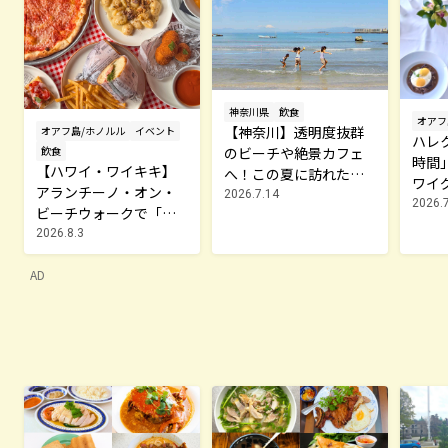
神奈川県
飲食
オアフ
【神奈川】透明度抜群
オアフ島/ホノルル
イベント
ハレ
飲食
のビーチや絶景カフェ
時間
【ハワイ・ワイキキ】
へ！この夏に訪れたい
ワイ
アランチーノ・オン・
三浦半島の穴場スポッ
2026.7.14
大人
2026.
ビーチウォークで「ハ
ト
ッピーアワー」開催
2026.8.3
中！本格イタリアンが
AD
$8から