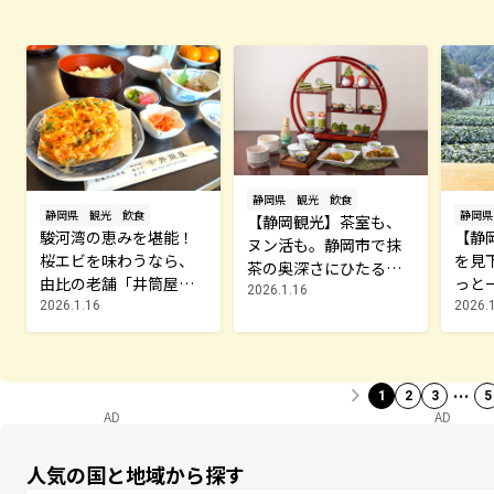
静岡県
観光
飲食
静岡県
観光
飲食
静岡県
【静岡観光】茶室も、
駿河湾の恵みを堪能！
【静
ヌン活も。静岡市で抹
桜エビを味わうなら、
を見
茶の奥深さにひたるひ
由比の老舗「井筒屋」
っと
と時
2026.1.16
へ
がれ
2026.1.16
2026.
を見
…
1
2
3
5
AD
AD
人気の国と地域から探す