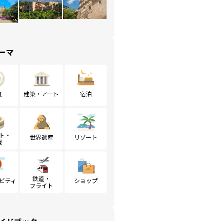
ーマ
食
建築・アート
宿泊
ト・
世界遺産
リゾート
戦
鉄道・
ビティ
ショップ
フライト