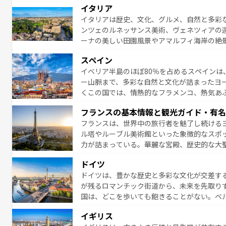
イタリア
イタリアは歴史、文化、グルメ、自然と多彩
ンツェのルネッサンス美術、ヴェネツィアの
ーナの美しい田園風景やアマルフィ海岸の絶
は、本場のピザやパスタなど、絶品のイタリ
スペイン
夜眠るまで、すべての瞬間を楽しませてくれ
イベリア半島のほぼ80％を占めるスペインは
なお、新着のイタリア情報は
コンテンツ一覧
ー山脈まで、多彩な自然と文化が詰まったヨ
くこの国では、情熱的なフラメンコ、熱気あ
となっている。首都マドリードの洗練された
フランスの基本情報と観光ガイド・有名
ら、地方では古代ローマ遺跡や中世の城塞都
フランスは、世界中の旅行者を魅了し続ける
せる。地方によって風土や気候が異なるスペイン
ル塔やルーブル美術館といった象徴的なスポ
新着のスペイン情報は
コンテンツ一覧
を参照
力が詰まっている。華麗な宮殿、歴史的な大
る者を心から魅了する。また、フランスは美
ドイツ
無形文化遺産にも登録されている。シャンパ
ドイツは、豊かな歴史と多彩な文化が交差す
いラベンダー畑など、多彩な楽しみ方が可能
が残るロマンチック街道から、未来を先取り
り、どの街角にも豊かな歴史と文化が息づい
国は、どこを歩いても飽きることがない。ベ
絶景、そしてライン川沿いのワイン畑といっ
一覧
を参照してほしい。
イギリス
ら地元の人と過ごす楽しい時間は、お酒好きな人にはぜ