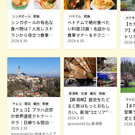
シンガポール
飲食
ベトナム
飲食
カナダ
シンガポールの有名な
ベトナムで絶対食べた
【カ
食べ物は？人気レスト
い料理10選！名店から
ア】
ランから役立つ食事テ
食事マナー＆テクニッ
トリ
クニックまで解説
クを紹介
2026.6.30
2026.6.30
花の
2026.
新潟県
交通
観光
飲食
【新潟県】歴史をたど
ラトビ
チェコ
宿泊
観光
飲食
【ま
ると旅はもっとおもし
【チェコ】プラハ近郊
宝庫
ろい。新潟“3エリア”歴
の世界遺産クトナー・
史と
史さんぽ旅（上越・佐
2026.3.30
ホラ｜日帰り＆宿泊で
sponsored by 新潟県
合う
渡／中越／下越）
2026.3
楽しむ歴史都市
2026.3.30
＆リ
sponsored by 中央ボヘミア