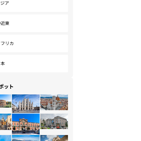
アジア
中近東
アフリカ
日本
ポット