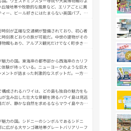
る国。ウェストミンスター寺院や大英博物館のよ
。
い丘陵地帯や牧歌的な風景など、エリアごとに異
ティー、ビール好きにはたまらない英国パブ、サ
豊富。イギリスを旅して楽しみつくそう。 な
参照してほしい。
行時刻が正確な交通網が整備されており、初心者
に時刻表どおりの旅が可能だ。中世の建物がその
博物館もあり、アルプス観光だけでなく町歩きも
め物価も高いが、旅行者向けの交通パス提供のサ
観光を楽しむこともできる。 なお、新着
が魅力の国。東海岸の都市部から西海岸のカリフ
しい。
と体験が待っている。ニューヨークのような巨大
ンメントが詰まった刺激的なスポットだ。一方、
キャニオンやイエローストーン国立公園といった
ーリンズでは、音楽と美食が融合した独特の文化
で構成されるハワイは、どの島も独自の魅力をも
魅力を楽しみながら、その多様性と豊かな歴史を
山が生み出した壮大な景観を誇るハワイ島は見逃
リップや列車の旅も、アメリカならではの贅沢な
島だが、静かな自然を求めるならマウイ島やカウ
報は
コンテンツ一覧
を参照してほしい。
く海をはじめ、豊かな文化や歴史が息づいてい
なしの心で訪れる人々を迎えてくれるハワイの
が魅力の国。シドニーのシンボルであるシドニ
ミュージック、伝統的なフラダンスなど、すべて
部に広がる大サンゴ礁地帯グレートバリアリーフ
新しい発見と感動が待っているハワイを、存分に