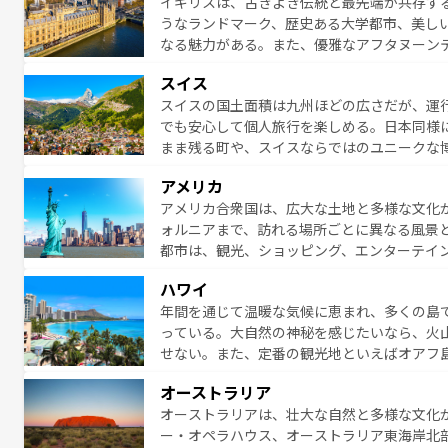
イギリスは、古きよき伝統と最先端が共存す
イツ情報は
コンテンツ一覧
を参照してほしい
うなランドマーク、歴史ある大学都市、美し
なる魅力がある。また、優雅なアフタヌーン
ッカー観戦など、本場だからこそできる体験も
スイス
お、新着のイギリス情報は
コンテンツ一覧
を
スイスの国土面積は九州ほどの広さだが、運
でも安心して個人旅行を楽しめる。日本同様
まま残る町や、スイスならではのユニークな
満喫することができる。国民の所得が高いた
アメリカ
ービスもあり、うまく活用すれば市内交通費無料で
アメリカ合衆国は、広大な土地と多様な文化
のスイス情報は
コンテンツ一覧
を参照してほ
ォルニアまで、訪れる場所ごとに異なる風景
都市は、観光、ショッピング、エンターテイ
アメリカ西部には大自然が広がり、グランド
ハワイ
絶景が堪能できる。さらに、南部のニューオ
年間を通じて温暖な気候に恵まれ、多くの島
が魅力。旅行者はアメリカの各地域で異なる
っている。大自然の神秘を感じたいなら、火
感じることができるだろう。車でのロードト
せない。また、定番の観光地といえばオアフ
旅のスタイルだ。 なお、新着のアメリカ情
アイ島がおすすめ。エメラルドグリーンに輝
オーストラリア
る。「アロハスピリット」と呼ばれるおもて
オーストラリアは、壮大な自然と多様な文化
人々、おいしいローカルフードやハワイアン
ー・オペラハウス、オーストラリア東海岸北
がハワイの魅力を彩っている。訪れるたびに