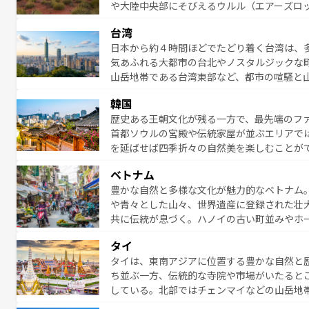
や大陸中央部にそびえるウルル（エアーズロ
味わってほしい。 なお、新着のハワイ情報は
熱帯雨林など、見どころがたくさん。また、
台湾
豊かで、美味しいものであふれている。アク
日本から約４時間ほどでたどり着く台湾は、
ング、ハイキングなど、アウトドア好きには
気あふれる大都市の台北やノスタルジックな
に味わいつくそう。 なお、新着のオー
山岳地帯である台湾東部など、都市の喧騒と
発見と驚きをもたらしてくれる。また、奥深
韓国
から高級料理、ヘルシーで美容にもいいと評
歴史ある王朝文化が残る一方で、最先端のファ
える。 なお、新着の台湾情報は
コンテンツ一
首都ソウルの宮殿や伝統家屋が並ぶエリアで
を延ばせば四季折々の自然美を楽しむことが
トフードまで、さまざまな韓国料理が待って
ベトナム
能できる。あたたかいホスピタリティに包ま
豊かな自然と多様な文化が魅力的なベトナム
てみてほしい。 なお、新着の韓国情報は
コン
や青々とした山々、世界遺産に登録された壮
共に伝統が息づく。ハノイの古い町並みやホ
雰囲気を醸し出している。また、バラエティ
タイ
まないベトナム料理も魅力のひとつ。フォー
タイは、東南アジアに位置する豊かな自然と
地で味わいたい。どの地域を訪れてもあたた
ち並ぶ一方、伝統的な寺院や市場がいたると
れられない旅になるはずだ。 な
している。北部ではチェンマイなどの山岳地
い。
ビの美しいビーチでリゾート気分を楽しむこ