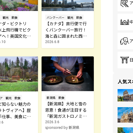
観光
飲食
バンクーバー
観光
飲食
ナダ・ビクトリ
【カナダ】直行便で行
水上飛行機でビク
くバンクーバー旅行！
アへ！英国文化と
海と森に囲まれた西海
町を巡る旅
岸の町歩き
6.10
2026.6.8
人気ス
新潟県
飲食
ア
観光
飲食
【新潟県】大地と雪の
だ知らない魅力の
恩恵！食通が注目する
ラトヴィアへ】歴
「新潟ガストロノミー
手仕事、美食に出
アワード」とは？
旅。ツェースィス
2026.3.6
.6
sponsored by 新潟県
ーガトネ1日プラン