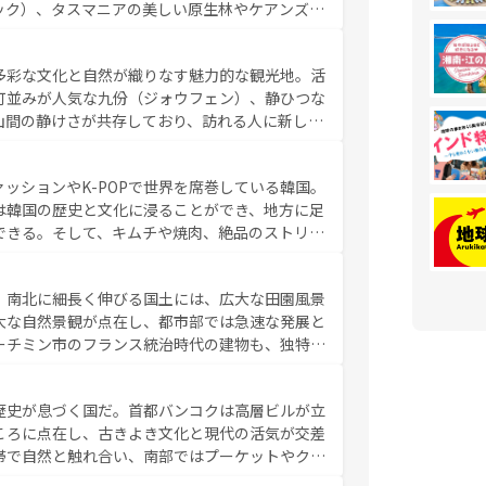
ック）、タスマニアの美しい原生林やケアンズの
コンテンツ一覧
を参照してほしい。
カフェやワイン、オージービーフなどの食文化も
ティビティも充実しており、サーフィンやダイビ
多彩な文化と自然が織りなす魅力的な観光地。活
たまらない。オーストラリアの多彩な魅力を存分
町並みが人気な九份（ジォウフェン）、静ひつな
ストラリア情報は
コンテンツ一覧
を参照してほしい。
山間の静けさが共存しており、訪れる人に新しい
い台湾の食文化も魅力で、夜市などの屋台グルメ
判のスイーツなど、バラエティ豊かな料理が味わ
ッションやK-POPで世界を席巻している韓国。
覧
を参照してほしい。
は韓国の歴史と文化に浸ることができ、地方に足
できる。そして、キムチや焼肉、絶品のストリー
いる。夜には、韓国ならではのナイトライフも堪
れながら、韓国の多彩な魅力を心ゆくまで味わっ
。南北に細長く伸びる国土には、広大な田園風景
テンツ一覧
を参照してほしい。
大な自然景観が点在し、都市部では急速な発展と
ーチミン市のフランス統治時代の建物も、独特の
の豊かさとおいしさで世界中の食通を魅了してや
やバインミー、ベトナムコーヒーなどは、ぜひ現
歴史が息づく国だ。首都バンコクは高層ビルが立
かい人々が旅行者を迎えてくれるので、きっと忘
ころに点在し、古きよき文化と現代の活気が交差
お、新着のベトナム情報は
コンテンツ一覧
を参照してほし
帯で自然と触れ合い、南部ではプーケットやクラ
とができる。タイ料理は世界的に有名で、屋台か