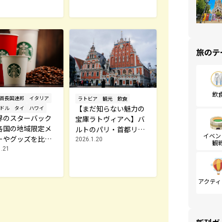
旅のテ
飲
首長国連邦
イタリア
ラトビア
観光
飲食
【まだ知らない魅力の
ドル
タイ
ハワイ
界のスターバック
宝庫ラトヴィアへ】バ
各国の地域限定メ
ルトのパリ・首都リー
イベン
ーやグッズを比
ガでしたいこと
2026.1.20
観
人気のカスタムオ
1.21
ーも紹介！
アクティ