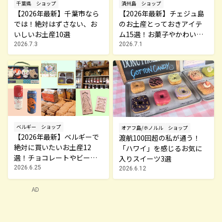
千葉県
ショップ
済州島
ショップ
【2026年最新】千葉市なら
【2026年最新】チェジュ島
では！絶対はずさない、お
のお土産とっておきアイテ
いしいお土産10選
ム15選！お菓子やかわいい
雑貨、限定コスメまで
2026.7.3
2026.7.1
ベルギー
ショップ
オアフ島/ホノルル
ショップ
【2026年最新】ベルギーで
渡航100回超の私が通う！
絶対に買いたいお土産12
「ハワイ」を感じるお気に
選！チョコレートやビー
入りスイーツ3選
ル・雑貨まで紹介
2026.6.25
2026.6.12
AD