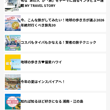
旬な“あの人”が「旅」をテーマに語るインタビュー連
載 MY TRAVEL STORY
今、こんな旅がしてみたい！地球の歩き方が選ぶ2026
年絶対行くべき旅先30
コスパもタイパもかなえる！賢者の旅テクニック
地球の歩き方♥偏愛ハワイ
今年の夏はインスパイアへ！
知れば知るほど好きになる 湘南・江の島