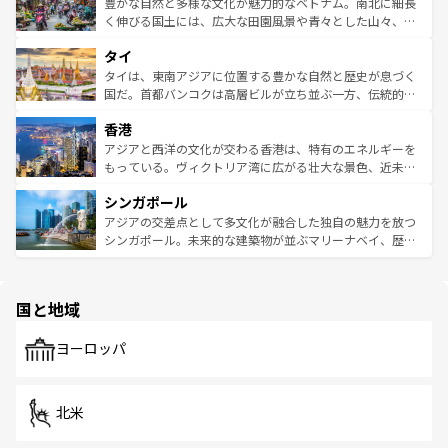
が味わえる。 なお、新着の台湾情報は
コンテンツ一覧
を参
できる。そして、キムチや焼肉、絶品のストリートフード
豊かな自然と多様な文化が魅力的なベトナム。南北に細長
照してほしい。
まで、さまざまな韓国料理が待っている。夜には、韓国な
く伸びる国土には、広大な田園風景や青々とした山々、世
らではのナイトライフも堪能できる。あたたかいホスピタ
界遺産に登録された壮大な自然景観が点在し、都市部では
タイ
リティに包まれながら、韓国の多彩な魅力を心ゆくまで味
急速な発展と共に伝統が息づく。ハノイの古い町並みやホ
わってみてほしい。 なお、新着の韓国情報は
コンテンツ一
ーチミン市のフランス統治時代の建物も、独特の雰囲気を
タイは、東南アジアに位置する豊かな自然と歴史が息づく
覧
を参照してほしい。
醸し出している。また、バラエティの豊かさとおいしさで
国だ。首都バンコクは高層ビルが立ち並ぶ一方、伝統的な
世界中の食通を魅了してやまないベトナム料理も魅力のひ
寺院や市場がいたるところに点在し、古きよき文化と現代
香港
とつ。フォーやバインミー、ベトナムコーヒーなどは、ぜ
の活気が交差している。北部ではチェンマイなどの山岳地
ひ現地で味わいたい。どの地域を訪れてもあたたかい人々
帯で自然と触れ合い、南部ではプーケットやクラビの美し
アジアと西洋の文化が交わる香港は、特有のエネルギーを
が旅行者を迎えてくれるので、きっと忘れられない旅にな
いビーチでリゾート気分を楽しむことができる。タイ料理
もっている。ヴィクトリア湾に広がる壮大な景色、近未来
るはずだ。 なお、新着のベトナム情報は
コンテンツ一覧
を
は世界的に有名で、屋台から高級レストランまで味覚を刺
的なアートスポット、そして歴史と現代が融合した町並
参照してほしい。
シンガポール
激する。気候は一年中温暖で、どの季節にも異なる楽しみ
み、どこを訪れても感動するはず。観光スポットが密集し
が待っている。親しみやすいタイの人々、仏教を中心とし
ており、効率よく見どころを回れるのも魅力。息をのむよ
アジアの交差点として多文化が融合した独自の魅力を放つ
た文化、そして多様な観光資源が、訪れる旅人を魅了し続
うな絶景から文化的な体験まで、香港を存分に楽しみ尽く
シンガポール。未来的な建築物が並ぶマリーナベイ、歴史
ける。 なお、新着のタイ情報は
コンテンツ一覧
を参照して
そう。 なお、新着の香港情報は
コンテンツ一覧
を参照して
と伝統を感じられるエスニックタウン、多数の緑豊かな公
ほしい。
ほしい。
園や自然保護区など、自然が調和した近代的な景観と文化
の多様性あふれるカラフルな町は、どこを歩いても新しい
国と地域
発見がある。さらに、治安のよさや充実した公共交通機関
も、旅行者にとっては魅力的なポイント。グルメも豊富
で、ホーカーズは地元の風情を楽しめる外せないスポット
ヨーロッパ
だ。訪れる人を飽きさせないシンガポールで、多様な魅力
を体感しよう。 なお、新着のシンガポール情報は
コンテン
ツ一覧
を参照してほしい。
北米