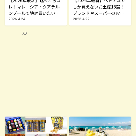
【2026年最新】迷ったらコ
【2026年最新】ベトナムで
レ！マレーシア・クアラル
しか買えないお土産18選！
ンプールで絶対買いたいお
ブランドやスーパーのお菓
土産15選
子や雑貨まで紹介
2026.4.24
2026.4.22
AD