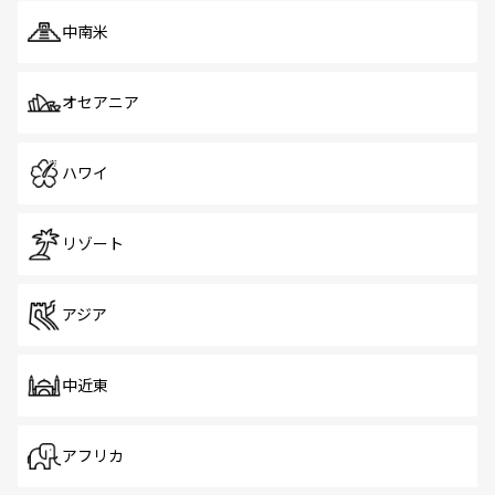
中南米
オセアニア
ハワイ
リゾート
アジア
中近東
アフリカ