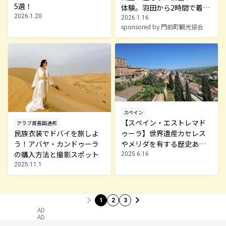
5選！
体験。羽田から2時間で着
2026.1.20
く、輪島市門前町の復興の
2026.1.16
sponsored by 門前町観光協会
いまを歩く
スペイン
【スペイン・エストレマド
アラブ首長国連邦
ゥーラ】世界遺産カセレス
民族衣装でドバイを旅しよ
やメリダを有する歴史ある
う！アバヤ・カンドゥーラ
町の魅力を紹介
の購入方法と撮影スポット
2025.6.16
2025.11.1
1
2
3
AD
AD