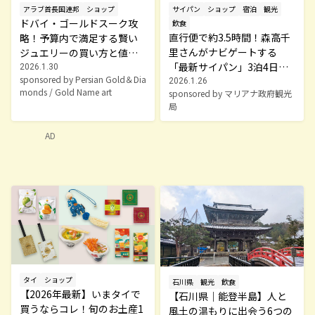
アラブ首長国連邦
ショップ
サイパン
ショップ
宿泊
観光
ドバイ・ゴールドスーク攻
飲食
直行便で約3.5時間！森高千
略！予算内で満足する賢い
里さんがナビゲートする
ジュエリーの買い方と値切
「最新サイパン」3泊4日モ
り術
2026.1.30
sponsored by Persian Gold＆Dia
デルプラン
2026.1.26
monds / Gold Name art
sponsored by マリアナ政府観光
局
AD
タイ
ショップ
石川県
観光
飲食
【2026年最新】いまタイで
【石川県｜能登半島】人と
買うならコレ！旬のお土産1
風土の温もりに出会う6つの