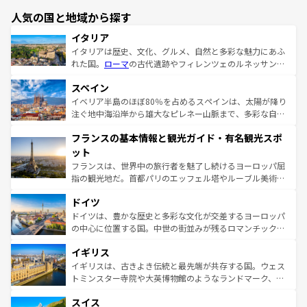
人気の国と地域から探す
イタリア
イタリアは歴史、文化、グルメ、自然と多彩な魅力にあふ
れた国。
ローマ
の古代遺跡やフィレンツェのルネッサンス
美術、ヴェネツィアの運河など、歴史あるスポットはもち
スペイン
ろん、トスカーナの美しい田園風景やアマルフィ海岸の絶
景など、自然景観も見逃せない。観光の合間には、本場の
イベリア半島のほぼ80％を占めるスペインは、太陽が降り
ピザやパスタなど、絶品のイタリア料理を堪能することも
注ぐ地中海沿岸から雄大なピレネー山脈まで、多彩な自然
できる。朝目覚めてから夜眠るまで、すべての瞬間を楽し
と文化が詰まったヨーロッパ屈指の旅行先だ。多様な地域
フランスの基本情報と観光ガイド・有名観光スポ
ませてくれるイタリアで、忘れられない旅をしてみよう！
文化が根付くこの国では、情熱的なフラメンコ、熱気あふ
なお、新着のイタリア情報は
コンテンツ一覧
を参照してほ
れる闘牛、そして美味しいタパスが生活の一部となってい
ット
しい。
る。首都マドリードの洗練された雰囲気や、バルセロナの
フランスは、世界中の旅行者を魅了し続けるヨーロッパ屈
アートに溢れた街角から、地方では古代ローマ遺跡や中世
指の観光地だ。首都パリのエッフェル塔やルーブル美術館
の城塞都市、穏やかなビーチリゾートまで多彩な表情を見
といった象徴的なスポットから、田舎町の古風な美しさま
せる。地方によって風土や気候が異なるスペインはその個
ドイツ
で、幅広い魅力が詰まっている。華麗な宮殿、歴史的な大
性で訪れる人を魅了する。 なお、新着のスペイン情報は
コ
聖堂、美しいビーチ、そして豊かな自然が、訪れる者を心
ドイツは、豊かな歴史と多彩な文化が交差するヨーロッパ
ンテンツ一覧
を参照してほしい。
から魅了する。また、フランスは美食の国としても知ら
の中心に位置する国。中世の街並みが残るロマンチック街
れ、フランス料理はユネスコ無形文化遺産にも登録されて
道から、未来を先取りするようなモダンな都市まで多様な
イギリス
いる。シャンパンの発祥地であるランス、プロヴァンスの
顔を持つこの国は、どこを歩いても飽きることがない。ベ
香り高いラベンダー畑など、多彩な楽しみ方が可能だ。さ
ルリンの文化的活気、バイエルン州のアルプスの絶景、そ
イギリスは、古きよき伝統と最先端が共存する国。ウェス
らに、パリ以外の地域にも魅力が溢れており、どの街角に
してライン川沿いのワイン畑といった風景は必見。ビール
トミンスター寺院や大英博物館のようなランドマーク、歴
も豊かな歴史と文化が息づいている。パリ以外の個性あふ
とソーセージを味わいながら地元の人と過ごす楽しい時間
史ある大学都市、美しい丘陵地帯や牧歌的な風景など、エ
れる地方に足を運ぶとそれぞれで全く異なる文化を体験で
スイス
は、お酒好きな人にはぜひ体験してほしい。 なお、新着の
リアごとに異なる魅力がある。また、優雅なアフタヌーン