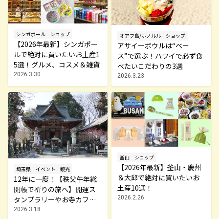
シンガポール
ショップ
オアフ島/ホノルル
ショップ
【2026年最新】シンガポー
アサイーボウルは“ベー
ルで絶対に買いたいお土産1
ス”で選ぶ！ハワイで必ず食
5選！グルメ、コスメ＆雑貨
べたいこだわりの3選
2026.3.30
2026.3.23
釜山
ショップ
【2026年最新】釜山・慶州
埼玉県
イベント
観光
＆大邱で絶対に買いたいお
12年に一度！【秩父午年総
土産10選！
開帳で祈りの旅へ】開運ス
2026.2.26
タンプラリーやお寺カフェ
も
2026.3.18