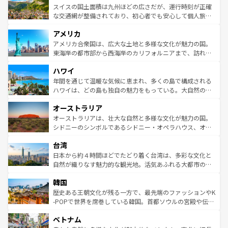
きるだろう。 なお、新着のフランス情報は
コンテンツ一覧
ドイツ情報は
コンテンツ一覧
を参照してほしい。
ティー、ビール好きにはたまらない英国パブ、サッカー観
スイスの国土面積は九州ほどの広さだが、運行時刻が正確
を参照してほしい。
戦など、本場だからこそできる体験も豊富。イギリスを旅
な交通網が整備されており、初心者でも安心して個人旅行
して楽しみつくそう。 なお、新着のイギリス情報は
コンテ
を楽しめる。日本同様に時刻表どおりの旅が可能だ。中世
アメリカ
ンツ一覧
を参照してほしい。
の建物がそのまま残る町や、スイスならではのユニークな
博物館もあり、アルプス観光だけでなく町歩きも満喫する
アメリカ合衆国は、広大な土地と多様な文化が魅力の国。
ことができる。国民の所得が高いため物価も高いが、旅行
東海岸の都市部から西海岸のカリフォルニアまで、訪れる
者向けの交通パス提供のサービスもあり、うまく活用すれ
場所ごとに異なる風景と体験が待っている。ニューヨーク
ハワイ
ば市内交通費無料で観光を楽しむこともできる。 なお、新
のような巨大都市は、観光、ショッピング、エンターテイ
着のスイス情報は
コンテンツ一覧
を参照してほしい。
ンメントが詰まった刺激的なスポットだ。一方、アメリカ
年間を通じて温暖な気候に恵まれ、多くの島で構成される
西部には大自然が広がり、グランドキャニオンやイエロー
ハワイは、どの島も独自の魅力をもっている。大自然の神
ストーン国立公園といった絶景が堪能できる。さらに、南
秘を感じたいなら、火山が生み出した壮大な景観を誇るハ
オーストラリア
部のニューオーリンズでは、音楽と美食が融合した独特の
ワイ島は見逃せない。また、定番の観光地といえばオアフ
文化が魅力。旅行者はアメリカの各地域で異なる魅力を楽
島だが、静かな自然を求めるならマウイ島やカウアイ島が
オーストラリアは、壮大な自然と多様な文化が魅力の国。
しみながら、その多様性と豊かな歴史を感じることができ
おすすめ。エメラルドグリーンに輝く海をはじめ、豊かな
シドニーのシンボルであるシドニー・オペラハウス、オー
るだろう。車でのロードトリップや列車の旅も、アメリカ
文化や歴史が息づいている。「アロハスピリット」と呼ば
ストラリア東海岸北部に広がる大サンゴ礁地帯グレートバ
ならではの贅沢な旅のスタイルだ。 なお、新着のアメリカ
台湾
れるおもてなしの心で訪れる人々を迎えてくれるハワイの
リアリーフや大陸中央部にそびえるウルル（エアーズロッ
情報は
コンテンツ一覧
を参照してほしい。
人々、おいしいローカルフードやハワイアンミュージッ
ク）、タスマニアの美しい原生林やケアンズの熱帯雨林な
日本から約４時間ほどでたどり着く台湾は、多彩な文化と
ク、伝統的なフラダンスなど、すべてがハワイの魅力を彩
ど、見どころがたくさん。また、カフェやワイン、オージ
自然が織りなす魅力的な観光地。活気あふれる大都市の台
っている。訪れるたびに新しい発見と感動が待っているハ
ービーフなどの食文化も豊かで、美味しいものであふれて
北やノスタルジックな町並みが人気な九份（ジォウフェ
ワイを、存分に味わってほしい。 なお、新着のハワイ情報
韓国
いる。アクティビティも充実しており、サーフィンやダイ
ン）、静ひつな山岳地帯である台湾東部など、都市の喧騒
は
コンテンツ一覧
を参照してほしい。
ビング、ハイキングなど、アウトドア好きにはたまらな
と山間の静けさが共存しており、訪れる人に新しい発見と
歴史ある王朝文化が残る一方で、最先端のファッションやK
い。オーストラリアの多彩な魅力を存分に味わいつくそ
驚きをもたらしてくれる。また、奥深い台湾の食文化も魅
-POPで世界を席巻している韓国。首都ソウルの宮殿や伝統
う。 なお、新着のオーストラリア情報は
コンテンツ一覧
を
力で、夜市などの屋台グルメから高級料理、ヘルシーで美
家屋が並ぶエリアでは韓国の歴史と文化に浸ることがで
参照してほしい。
ベトナム
容にもいいと評判のスイーツなど、バラエティ豊かな料理
き、地方に足を延ばせば四季折々の自然美を楽しむことが