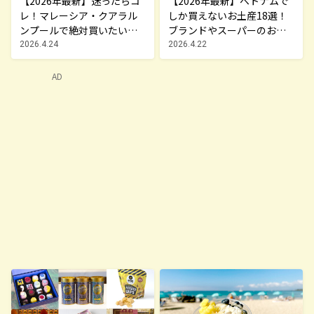
【2026年最新】迷ったらコ
【2026年最新】ベトナムで
レ！マレーシア・クアラル
しか買えないお土産18選！
ンプールで絶対買いたいお
ブランドやスーパーのお菓
土産15選
子や雑貨まで紹介
2026.4.24
2026.4.22
AD