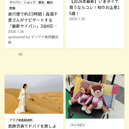
【2026年最新】いまタイで
サイパン
ショップ
宿泊
観光
買うならコレ！旬のお土産1
飲食
5選！
直行便で約3.5時間！森高千
里さんがナビゲートする
2026.1.20
「最新サイパン」3泊4日モ
デルプラン
2026.1.26
sponsored by マリアナ政府観光
局
AD
アラブ首長国連邦
フィリピン
民族衣装でドバイを旅しよ