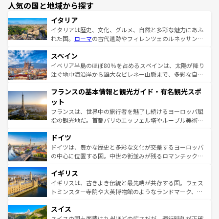
人気の国と地域から探す
イタリア
イタリアは歴史、文化、グルメ、自然と多彩な魅力にあふ
れた国。
ローマ
の古代遺跡やフィレンツェのルネッサンス
美術、ヴェネツィアの運河など、歴史あるスポットはもち
スペイン
ろん、トスカーナの美しい田園風景やアマルフィ海岸の絶
景など、自然景観も見逃せない。観光の合間には、本場の
イベリア半島のほぼ80％を占めるスペインは、太陽が降り
ピザやパスタなど、絶品のイタリア料理を堪能することも
注ぐ地中海沿岸から雄大なピレネー山脈まで、多彩な自然
できる。朝目覚めてから夜眠るまで、すべての瞬間を楽し
と文化が詰まったヨーロッパ屈指の旅行先だ。多様な地域
フランスの基本情報と観光ガイド・有名観光スポ
ませてくれるイタリアで、忘れられない旅をしてみよう！
文化が根付くこの国では、情熱的なフラメンコ、熱気あふ
なお、新着のイタリア情報は
コンテンツ一覧
を参照してほ
れる闘牛、そして美味しいタパスが生活の一部となってい
ット
しい。
る。首都マドリードの洗練された雰囲気や、バルセロナの
フランスは、世界中の旅行者を魅了し続けるヨーロッパ屈
アートに溢れた街角から、地方では古代ローマ遺跡や中世
指の観光地だ。首都パリのエッフェル塔やルーブル美術館
の城塞都市、穏やかなビーチリゾートまで多彩な表情を見
といった象徴的なスポットから、田舎町の古風な美しさま
せる。地方によって風土や気候が異なるスペインはその個
ドイツ
で、幅広い魅力が詰まっている。華麗な宮殿、歴史的な大
性で訪れる人を魅了する。 なお、新着のスペイン情報は
コ
聖堂、美しいビーチ、そして豊かな自然が、訪れる者を心
ドイツは、豊かな歴史と多彩な文化が交差するヨーロッパ
ンテンツ一覧
を参照してほしい。
から魅了する。また、フランスは美食の国としても知ら
の中心に位置する国。中世の街並みが残るロマンチック街
れ、フランス料理はユネスコ無形文化遺産にも登録されて
道から、未来を先取りするようなモダンな都市まで多様な
イギリス
いる。シャンパンの発祥地であるランス、プロヴァンスの
顔を持つこの国は、どこを歩いても飽きることがない。ベ
香り高いラベンダー畑など、多彩な楽しみ方が可能だ。さ
ルリンの文化的活気、バイエルン州のアルプスの絶景、そ
イギリスは、古きよき伝統と最先端が共存する国。ウェス
らに、パリ以外の地域にも魅力が溢れており、どの街角に
してライン川沿いのワイン畑といった風景は必見。ビール
トミンスター寺院や大英博物館のようなランドマーク、歴
も豊かな歴史と文化が息づいている。パリ以外の個性あふ
とソーセージを味わいながら地元の人と過ごす楽しい時間
史ある大学都市、美しい丘陵地帯や牧歌的な風景など、エ
れる地方に足を運ぶとそれぞれで全く異なる文化を体験で
スイス
は、お酒好きな人にはぜひ体験してほしい。 なお、新着の
リアごとに異なる魅力がある。また、優雅なアフタヌーン
きるだろう。 なお、新着のフランス情報は
コンテンツ一覧
ドイツ情報は
コンテンツ一覧
を参照してほしい。
ティー、ビール好きにはたまらない英国パブ、サッカー観
スイスの国土面積は九州ほどの広さだが、運行時刻が正確