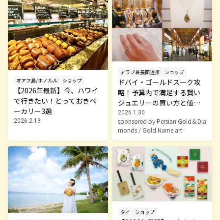
アラブ首長国連邦
ショップ
オアフ島/ホノルル
ショップ
ドバイ・ゴールドスーク攻
【2026年最新】今、ハワイ
略！予算内で満足する賢い
で行きたい！とっておきベ
ジュエリーの買い方と値切
ーカリー3選
り術
2026.1.30
sponsored by Persian Gold＆Dia
2026.2.13
monds / Gold Name art
タイ
ショップ