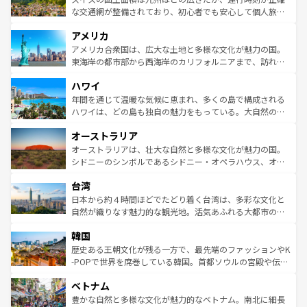
を参照してほしい。
戦など、本場だからこそできる体験も豊富。イギリスを旅
な交通網が整備されており、初心者でも安心して個人旅行
して楽しみつくそう。 なお、新着のイギリス情報は
コンテ
を楽しめる。日本同様に時刻表どおりの旅が可能だ。中世
アメリカ
ンツ一覧
を参照してほしい。
の建物がそのまま残る町や、スイスならではのユニークな
博物館もあり、アルプス観光だけでなく町歩きも満喫する
アメリカ合衆国は、広大な土地と多様な文化が魅力の国。
ことができる。国民の所得が高いため物価も高いが、旅行
東海岸の都市部から西海岸のカリフォルニアまで、訪れる
者向けの交通パス提供のサービスもあり、うまく活用すれ
場所ごとに異なる風景と体験が待っている。ニューヨーク
ハワイ
ば市内交通費無料で観光を楽しむこともできる。 なお、新
のような巨大都市は、観光、ショッピング、エンターテイ
着のスイス情報は
コンテンツ一覧
を参照してほしい。
ンメントが詰まった刺激的なスポットだ。一方、アメリカ
年間を通じて温暖な気候に恵まれ、多くの島で構成される
西部には大自然が広がり、グランドキャニオンやイエロー
ハワイは、どの島も独自の魅力をもっている。大自然の神
ストーン国立公園といった絶景が堪能できる。さらに、南
秘を感じたいなら、火山が生み出した壮大な景観を誇るハ
オーストラリア
部のニューオーリンズでは、音楽と美食が融合した独特の
ワイ島は見逃せない。また、定番の観光地といえばオアフ
文化が魅力。旅行者はアメリカの各地域で異なる魅力を楽
島だが、静かな自然を求めるならマウイ島やカウアイ島が
オーストラリアは、壮大な自然と多様な文化が魅力の国。
しみながら、その多様性と豊かな歴史を感じることができ
おすすめ。エメラルドグリーンに輝く海をはじめ、豊かな
シドニーのシンボルであるシドニー・オペラハウス、オー
るだろう。車でのロードトリップや列車の旅も、アメリカ
文化や歴史が息づいている。「アロハスピリット」と呼ば
ストラリア東海岸北部に広がる大サンゴ礁地帯グレートバ
ならではの贅沢な旅のスタイルだ。 なお、新着のアメリカ
台湾
れるおもてなしの心で訪れる人々を迎えてくれるハワイの
リアリーフや大陸中央部にそびえるウルル（エアーズロッ
情報は
コンテンツ一覧
を参照してほしい。
人々、おいしいローカルフードやハワイアンミュージッ
ク）、タスマニアの美しい原生林やケアンズの熱帯雨林な
日本から約４時間ほどでたどり着く台湾は、多彩な文化と
ク、伝統的なフラダンスなど、すべてがハワイの魅力を彩
ど、見どころがたくさん。また、カフェやワイン、オージ
自然が織りなす魅力的な観光地。活気あふれる大都市の台
っている。訪れるたびに新しい発見と感動が待っているハ
ービーフなどの食文化も豊かで、美味しいものであふれて
北やノスタルジックな町並みが人気な九份（ジォウフェ
ワイを、存分に味わってほしい。 なお、新着のハワイ情報
韓国
いる。アクティビティも充実しており、サーフィンやダイ
ン）、静ひつな山岳地帯である台湾東部など、都市の喧騒
は
コンテンツ一覧
を参照してほしい。
ビング、ハイキングなど、アウトドア好きにはたまらな
と山間の静けさが共存しており、訪れる人に新しい発見と
歴史ある王朝文化が残る一方で、最先端のファッションやK
い。オーストラリアの多彩な魅力を存分に味わいつくそ
驚きをもたらしてくれる。また、奥深い台湾の食文化も魅
-POPで世界を席巻している韓国。首都ソウルの宮殿や伝統
う。 なお、新着のオーストラリア情報は
コンテンツ一覧
を
力で、夜市などの屋台グルメから高級料理、ヘルシーで美
家屋が並ぶエリアでは韓国の歴史と文化に浸ることがで
参照してほしい。
ベトナム
容にもいいと評判のスイーツなど、バラエティ豊かな料理
き、地方に足を延ばせば四季折々の自然美を楽しむことが
が味わえる。 なお、新着の台湾情報は
コンテンツ一覧
を参
できる。そして、キムチや焼肉、絶品のストリートフード
豊かな自然と多様な文化が魅力的なベトナム。南北に細長