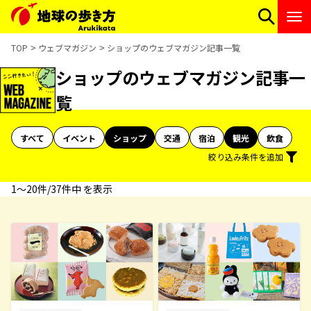
TOP
ウェブマガジン
ショップのウェブマガジン記事一覧
ショップのウェブマガジン記事一
覧
すべて
イベント
ショップ
交通
宿泊
観光
飲食
絞り込み条件を追加
1〜20件/37件中 を表示