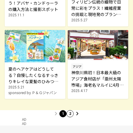
フィリピン伝統の織物で日
う！アバヤ・カンドゥーラ
常に彩をプラス！繊維産業
の購入方法と撮影スポット
の挑戦と現地発のブランド
2025.11.1
を紹介
2025.5.27
アジア
夏のヘアケアはどうして
神奈川県初！日本最大級の
る？自慢したくなるすっき
アジア食材店が「亜州太陽
りキレイな夏髪のひみつと
市場」海老名マルイに4月18
は。「地球の歩き方×パン
2025.5.21
日オープン
2025.4.17
sponsored by Ｐ＆Ｇジャパン
テーン」PR展開中！
1
2
AD
AD