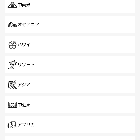
中南米
オセアニア
ハワイ
リゾート
アジア
中近東
アフリカ