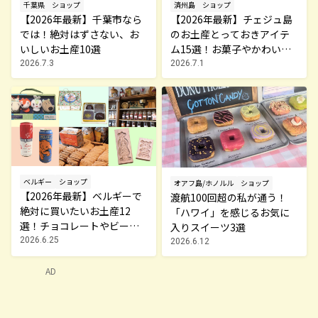
千葉県
ショップ
済州島
ショップ
【2026年最新】千葉市なら
【2026年最新】チェジュ島
では！絶対はずさない、お
のお土産とっておきアイテ
いしいお土産10選
ム15選！お菓子やかわいい
雑貨、限定コスメまで
2026.7.3
2026.7.1
ベルギー
ショップ
オアフ島/ホノルル
ショップ
【2026年最新】ベルギーで
渡航100回超の私が通う！
絶対に買いたいお土産12
「ハワイ」を感じるお気に
選！チョコレートやビー
入りスイーツ3選
ル・雑貨まで紹介
2026.6.25
2026.6.12
AD