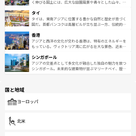
照してほしい。
まで、さまざまな韓国料理が待っている。夜には、韓国な
く伸びる国土には、広大な田園風景や青々とした山々、世
らではのナイトライフも堪能できる。あたたかいホスピタ
界遺産に登録された壮大な自然景観が点在し、都市部では
タイ
リティに包まれながら、韓国の多彩な魅力を心ゆくまで味
急速な発展と共に伝統が息づく。ハノイの古い町並みやホ
わってみてほしい。 なお、新着の韓国情報は
コンテンツ一
ーチミン市のフランス統治時代の建物も、独特の雰囲気を
タイは、東南アジアに位置する豊かな自然と歴史が息づく
覧
を参照してほしい。
醸し出している。また、バラエティの豊かさとおいしさで
国だ。首都バンコクは高層ビルが立ち並ぶ一方、伝統的な
世界中の食通を魅了してやまないベトナム料理も魅力のひ
寺院や市場がいたるところに点在し、古きよき文化と現代
香港
とつ。フォーやバインミー、ベトナムコーヒーなどは、ぜ
の活気が交差している。北部ではチェンマイなどの山岳地
ひ現地で味わいたい。どの地域を訪れてもあたたかい人々
帯で自然と触れ合い、南部ではプーケットやクラビの美し
アジアと西洋の文化が交わる香港は、特有のエネルギーを
が旅行者を迎えてくれるので、きっと忘れられない旅にな
いビーチでリゾート気分を楽しむことができる。タイ料理
もっている。ヴィクトリア湾に広がる壮大な景色、近未来
るはずだ。 なお、新着のベトナム情報は
コンテンツ一覧
を
は世界的に有名で、屋台から高級レストランまで味覚を刺
的なアートスポット、そして歴史と現代が融合した町並
参照してほしい。
シンガポール
激する。気候は一年中温暖で、どの季節にも異なる楽しみ
み、どこを訪れても感動するはず。観光スポットが密集し
が待っている。親しみやすいタイの人々、仏教を中心とし
ており、効率よく見どころを回れるのも魅力。息をのむよ
アジアの交差点として多文化が融合した独自の魅力を放つ
た文化、そして多様な観光資源が、訪れる旅人を魅了し続
うな絶景から文化的な体験まで、香港を存分に楽しみ尽く
シンガポール。未来的な建築物が並ぶマリーナベイ、歴史
ける。 なお、新着のタイ情報は
コンテンツ一覧
を参照して
そう。 なお、新着の香港情報は
コンテンツ一覧
を参照して
と伝統を感じられるエスニックタウン、多数の緑豊かな公
ほしい。
ほしい。
園や自然保護区など、自然が調和した近代的な景観と文化
の多様性あふれるカラフルな町は、どこを歩いても新しい
国と地域
発見がある。さらに、治安のよさや充実した公共交通機関
も、旅行者にとっては魅力的なポイント。グルメも豊富
で、ホーカーズは地元の風情を楽しめる外せないスポット
ヨーロッパ
だ。訪れる人を飽きさせないシンガポールで、多様な魅力
を体感しよう。 なお、新着のシンガポール情報は
コンテン
ツ一覧
を参照してほしい。
北米