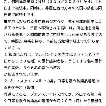
た，強制隔離措置ＤＮＵ（３５５／２０２０）が４月２６
日まで継続中。同時に，非居住者の方々の入国の禁止も同
日まで継続中です。
●地方におられる非居住者の方々が，強制隔離期間中にご
帰国のために，首都へ移動される 際には，所在地を出発
される最低４８時間前までに申請を行う必要がありますの
で，時間的 余裕を持ち，事前に当館領事班までお知らせ
ください。
１ 報道によれば，アルゼンチン国内では２５７１名（昨
日から１２８名増）の累計感染者数，うち１１２名の累計
死亡者数，５９６名の累計治癒数
が報告されています。
２ ブエノスアイレス州での鼻，口等を覆う防護品着用の
義務化予定（報道）
報道によると，ブエノスアイレス州では，外出する際，鼻
や口等を覆う防護品の着用が今月２０日（月）から義務化