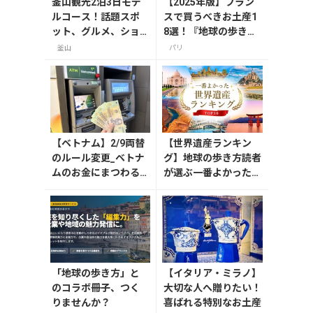
釜山観光2泊3日モデ
【2025年版】フラン
ルコース！話題スポ
スで買うべきお土産1
ット、グルメ、ショ
8選！『地球の歩き
ッピングを満喫
方』編集者おすすめの
釜山
パリ
お菓子や雑貨などを紹
介
【ベトナム】2/9両替
【世界遺産ランキン
のルール変更_ベトナ
グ】地球の歩き方読者
ムのお金にまつわる
が選ぶ一番よかった世
エトセトラ（ハノイ
界遺産は？
編）
「地球の歩き方」と
【イタリア・ミラノ】
のコラボ冊子、つく
大切な人へ贈りたい！
りませんか？
喜ばれる特別なお土産