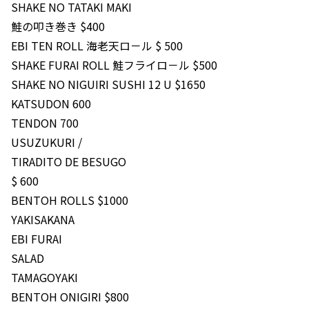
SHAKE NO TATAKI MAKI
鮭の叩き巻き $400
EBI TEN ROLL 海老天ロ－ル $ 500
SHAKE FURAI ROLL 鮭フライロ－ル $500
SHAKE NO NIGUIRI SUSHI 12 U $1650
KATSUDON 600
TENDON 700
USUZUKURI /
TIRADITO DE BESUGO
$ 600
BENTOH ROLLS $1000
YAKISAKANA
EBI FURAI
SALAD
TAMAGOYAKI
BENTOH ONIGIRI $800