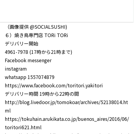
（画像提供 @SOCIALSUSHI)
６）焼き鳥専門店 TORi TORi
デリバリー開始
4961-7978 (17時から21時まで)
Facebook messenger
instagram
whatsapp 1557074879
https://www.facebook.com/toritori.yakitori
デリバリー時間 19時から22時の間
http://blog.livedoor.jp/tomokoar/archives/52138014.ht
ml
https://tokuhain.arukikata.co.jp/buenos_aires/2016/06/
toritori621.html