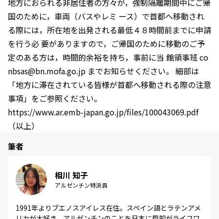
地方におられる非居住者の方々が，強制隔離期間中にご帰
国のために，車両（バスやレミ ース）で首都へ移動され
る際には，所在地を出発される最低４８時間前までに申請
を行う必 要がありますので，ご帰国のために移動のご予
定のある方は，時間的余裕を持ち，事前に当 館領事班 co
nbsas@bn.mofa.go.jp までお知らせください。 細部は
「地方に滞在されている皆様が首都へ移動される際の注意
事項」をご参照ください。
https://www.ar.emb-japan.go.jp/files/100043069.pdf
（以上）
筆者
相川 知子
アルゼンチン特派員
1991年よりブエノスアイレス在住。スペイン語とラテンアメ
リカが大好き。アルゼンチンのことを日本に周知がライフワ