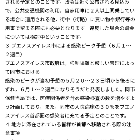
される予定とのことです。政令は近く公布される見込み
で，公共交通機関の利用，自家用車に２人以上同乗してい
る場合に適用される他，街中（街路）に買い物や銀行等の
用事で留まる際にも必要となります。違反した場合の罰金
については検討中ということです。
３ ブエノスアイレス市による感染ピーク予想（６月１～
２週目）
ブエノスアイレス市政府は，強制隔離と厳しい管理によっ
て同市における
感染のピークが当初予想の５月２０～２３日頃から後ろに
ずれ，６月１～２週目になりそうだと発表しました。同市
保健当局では，医療関係者を含め感染検査の数を増やすよ
う計画しており，また，同市の入院病床の３０％をブエノ
スアイレス首都圏の感染者に充てる予定とのことです。
４ 地方に滞在されている皆様が首都へ移動される際の注
意事項