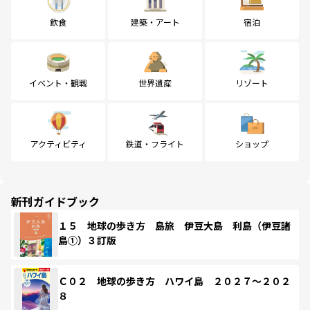
飲食
建築・アート
宿泊
イベント・観戦
世界遺産
リゾート
アクティビティ
鉄道・フライト
ショップ
新刊ガイドブック
１５ 地球の歩き方 島旅 伊豆大島 利島（伊豆諸
島①）３訂版
Ｃ０２ 地球の歩き方 ハワイ島 ２０２７～２０２
８