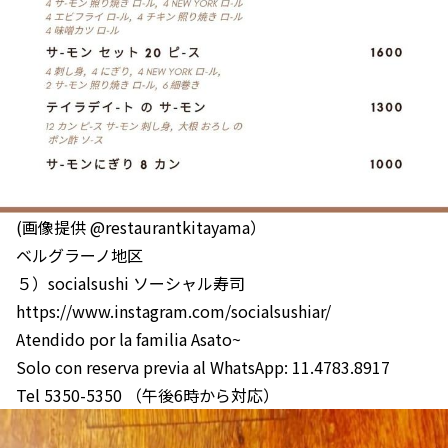
(画像提供 @restaurantkitayama）
ベルグラーノ地区
５）socialsushi ソーシャル寿司
https://www.instagram.com/socialsushiar/
Atendido por la familia Asato~
Solo con reserva previa al WhatsApp: 11.4783.8917
Tel 5350-5350 （午後6時から対応）