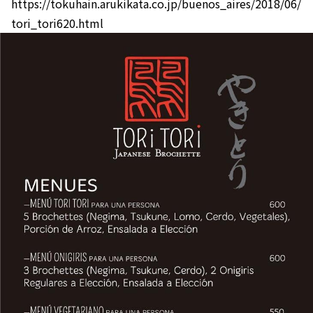
https://tokuhain.arukikata.co.jp/buenos_aires/2018/06/
tori_tori620.html