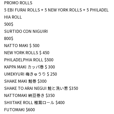
PROMO ROLLS
5 EBI FURAI ROLLS + 5 NEW YORK ROLLS + 5 PHILADEL
HIA ROLL
500$
SURTIDO CON NIGUIRI
800$
NATTO MAKI $ 500
NEW YORK ROLLS $ 450
PHILADELPHIA ROLL $500
KAPPA MAKI カッパ巻 $ 300
UMEKYURI 梅きゅうり $ 250
SHAKE MAKI 鮭巻 $300
SHAKE TO ARAI NEGUI 鮭と洗い葱 $350
NATTOMAKI 納豆巻き $350
SHIITAKE ROLL 椎茸ロ－ル $400
FUTOMAKI $600