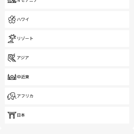
オセアニア
ハワイ
リゾート
アジア
中近東
アフリカ
日本