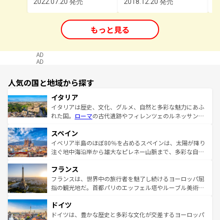
2022.07.20 発売
2018.12.20 発売
2
もっと見る
AD
AD
人気の国と地域から探す
イタリア
イタリアは歴史、文化、グルメ、自然と多彩な魅力にあふ
れた国。
ローマ
の古代遺跡やフィレンツェのルネッサンス
美術、ヴェネツィアの運河など、歴史あるスポットはもち
スペイン
ろん、トスカーナの美しい田園風景やアマルフィ海岸の絶
景など、自然景観も見逃せない。観光の合間には、本場の
イベリア半島のほぼ80％を占めるスペインは、太陽が降り
ピザやパスタなど、絶品のイタリア料理を堪能することも
注ぐ地中海沿岸から雄大なピレネー山脈まで、多彩な自然
できる。朝目覚めてから夜眠るまで、すべての瞬間を楽し
と文化が詰まったヨーロッパ屈指の旅行先だ。多様な地域
フランス
ませてくれるイタリアで、忘れられない旅をしてみよう！
文化が根付くこの国では、情熱的なフラメンコ、熱気あふ
なお、新着のイタリア情報は
コンテンツ一覧
を参照してほ
れる闘牛、そして美味しいタパスが生活の一部となってい
フランスは、世界中の旅行者を魅了し続けるヨーロッパ屈
しい。
る。首都マドリードの洗練された雰囲気や、バルセロナの
指の観光地だ。首都パリのエッフェル塔やルーブル美術館
アートに溢れた街角から、地方では古代ローマ遺跡や中世
といった象徴的なスポットから、田舎町の古風な美しさま
ドイツ
の城塞都市、穏やかなビーチリゾートまで多彩な表情を見
で、幅広い魅力が詰まっている。華麗な宮殿、歴史的な大
せる。地方によって風土や気候が異なるスペインはその個
聖堂、美しいビーチ、そして豊かな自然が、訪れる者を心
ドイツは、豊かな歴史と多彩な文化が交差するヨーロッパ