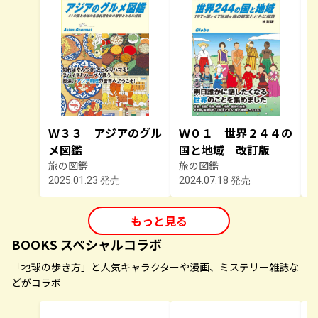
Ｗ３３ アジアのグル
Ｗ０１ 世界２４４の
メ図鑑
国と地域 改訂版
旅の図鑑
旅の図鑑
2025.01.23 発売
2024.07.18 発売
2
もっと見る
BOOKS スペシャルコラボ
「地球の歩き方」と人気キャラクターや漫画、ミステリー雑誌な
どがコラボ