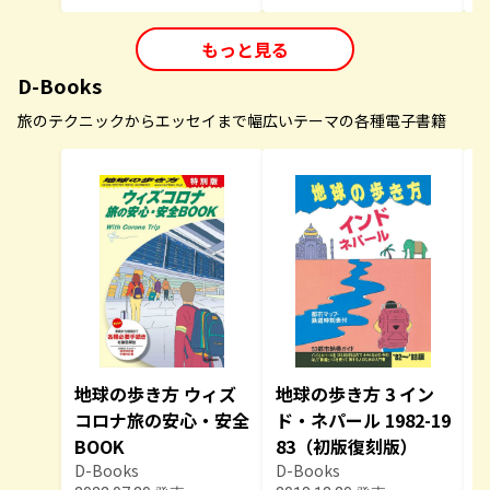
もっと見る
D-Books
旅のテクニックからエッセイまで幅広いテーマの各種電子書籍
地球の歩き方 ウィズ
地球の歩き方 3 イン
コロナ旅の安心・安全
ド・ネパール 1982-19
BOOK
83（初版復刻版）
D-Books
D-Books
D