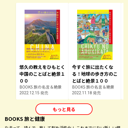
悠久の教えをひもとく
今すぐ旅に出たくな
中国のことばと絶景１
る！地球の歩き方のこ
００
とばと絶景１００
BOOKS 旅の名言＆絶景
BOOKS 旅の名言＆絶景
B
2022.12.15 発売
2022.11.18 発売
2
もっと見る
BOOKS 旅と健康