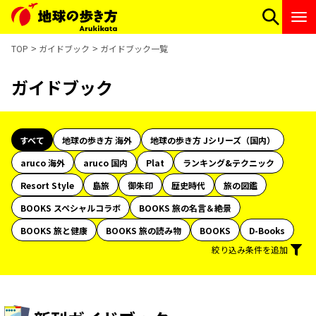
TOP
ガイドブック
ガイドブック一覧
ガイドブック
すべて
地球の歩き方 海外
地球の歩き方 Jシリーズ（国内）
aruco 海外
aruco 国内
Plat
ランキング&テクニック
Resort Style
島旅
御朱印
歴史時代
旅の図鑑
BOOKS スペシャルコラボ
BOOKS 旅の名言＆絶景
BOOKS 旅と健康
BOOKS 旅の読み物
BOOKS
D-Books
絞り込み条件を追加