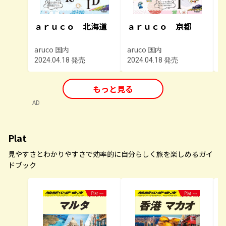
ａｒｕｃｏ 北海道
ａｒｕｃｏ 京都
aruco 国内
aruco 国内
a
2024.04.18 発売
2024.04.18 発売
2
もっと見る
AD
Plat
見やすさとわかりやすさで効率的に自分らしく旅を楽しめるガイ
ドブック