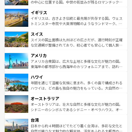
性で訪れる人を魅了する。 なお、新着のスペイン情報は
コ
から魅了する。また、フランスは美食の国としても知ら
の中心に位置する国。中世の街並みが残るロマンチック街
ンテンツ一覧
を参照してほしい。
れ、フランス料理はユネスコ無形文化遺産にも登録されて
道から、未来を先取りするようなモダンな都市まで多様な
イギリス
いる。シャンパンの発祥地であるランス、プロヴァンスの
顔を持つこの国は、どこを歩いても飽きることがない。ベ
香り高いラベンダー畑など、多彩な楽しみ方が可能だ。さ
ルリンの文化的活気、バイエルン州のアルプスの絶景、そ
イギリスは、古きよき伝統と最先端が共存する国。ウェス
らに、パリ以外の地域にも魅力が溢れており、どの街角に
してライン川沿いのワイン畑といった風景は必見。ビール
トミンスター寺院や大英博物館のようなランドマーク、歴
も豊かな歴史と文化が息づいている。パリ以外の個性あふ
とソーセージを味わいながら地元の人と過ごす楽しい時間
史ある大学都市、美しい丘陵地帯や牧歌的な風景など、エ
れる地方に足を運ぶとそれぞれで全く異なる文化を体験で
スイス
は、お酒好きな人にはぜひ体験してほしい。 なお、新着の
リアごとに異なる魅力がある。また、優雅なアフタヌーン
きるだろう。 なお、新着のフランス情報は
コンテンツ一覧
ドイツ情報は
コンテンツ一覧
を参照してほしい。
ティー、ビール好きにはたまらない英国パブ、サッカー観
スイスの国土面積は九州ほどの広さだが、運行時刻が正確
を参照してほしい。
戦など、本場だからこそできる体験も豊富。イギリスを旅
な交通網が整備されており、初心者でも安心して個人旅行
して楽しみつくそう。 なお、新着のイギリス情報は
コンテ
を楽しめる。日本同様に時刻表どおりの旅が可能だ。中世
アメリカ
ンツ一覧
を参照してほしい。
の建物がそのまま残る町や、スイスならではのユニークな
博物館もあり、アルプス観光だけでなく町歩きも満喫する
アメリカ合衆国は、広大な土地と多様な文化が魅力の国。
ことができる。国民の所得が高いため物価も高いが、旅行
東海岸の都市部から西海岸のカリフォルニアまで、訪れる
者向けの交通パス提供のサービスもあり、うまく活用すれ
場所ごとに異なる風景と体験が待っている。ニューヨーク
ハワイ
ば市内交通費無料で観光を楽しむこともできる。 なお、新
のような巨大都市は、観光、ショッピング、エンターテイ
着のスイス情報は
コンテンツ一覧
を参照してほしい。
ンメントが詰まった刺激的なスポットだ。一方、アメリカ
年間を通じて温暖な気候に恵まれ、多くの島で構成される
西部には大自然が広がり、グランドキャニオンやイエロー
ハワイは、どの島も独自の魅力をもっている。大自然の神
ストーン国立公園といった絶景が堪能できる。さらに、南
秘を感じたいなら、火山が生み出した壮大な景観を誇るハ
オーストラリア
部のニューオーリンズでは、音楽と美食が融合した独特の
ワイ島は見逃せない。また、定番の観光地といえばオアフ
文化が魅力。旅行者はアメリカの各地域で異なる魅力を楽
島だが、静かな自然を求めるならマウイ島やカウアイ島が
オーストラリアは、壮大な自然と多様な文化が魅力の国。
しみながら、その多様性と豊かな歴史を感じることができ
おすすめ。エメラルドグリーンに輝く海をはじめ、豊かな
シドニーのシンボルであるシドニー・オペラハウス、オー
るだろう。車でのロードトリップや列車の旅も、アメリカ
文化や歴史が息づいている。「アロハスピリット」と呼ば
ストラリア東海岸北部に広がる大サンゴ礁地帯グレートバ
ならではの贅沢な旅のスタイルだ。 なお、新着のアメリカ
台湾
れるおもてなしの心で訪れる人々を迎えてくれるハワイの
リアリーフや大陸中央部にそびえるウルル（エアーズロッ
情報は
コンテンツ一覧
を参照してほしい。
人々、おいしいローカルフードやハワイアンミュージッ
ク）、タスマニアの美しい原生林やケアンズの熱帯雨林な
日本から約４時間ほどでたどり着く台湾は、多彩な文化と
ク、伝統的なフラダンスなど、すべてがハワイの魅力を彩
ど、見どころがたくさん。また、カフェやワイン、オージ
自然が織りなす魅力的な観光地。活気あふれる大都市の台