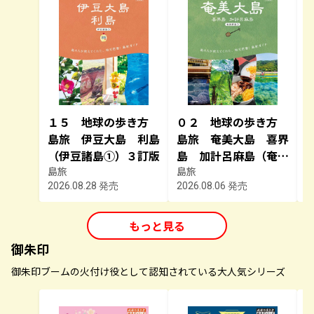
１５ 地球の歩き方
０２ 地球の歩き方
島旅 伊豆大島 利島
島旅 奄美大島 喜界
（伊豆諸島①）３訂版
島 加計呂麻島（奄美
島旅
群島１） ５訂版
島旅
2026.08.28 発売
2026.08.06 発売
2
もっと見る
御朱印
御朱印ブームの火付け役として認知されている大人気シリーズ