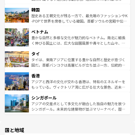
っている。訪れるたびに新しい発見と感動が待っているハ
ービーフなどの食文化も豊かで、美味しいものであふれて
北やノスタルジックな町並みが人気な九份（ジォウフェ
ワイを、存分に味わってほしい。 なお、新着のハワイ情報
韓国
いる。アクティビティも充実しており、サーフィンやダイ
ン）、静ひつな山岳地帯である台湾東部など、都市の喧騒
は
コンテンツ一覧
を参照してほしい。
ビング、ハイキングなど、アウトドア好きにはたまらな
と山間の静けさが共存しており、訪れる人に新しい発見と
歴史ある王朝文化が残る一方で、最先端のファッションやK
い。オーストラリアの多彩な魅力を存分に味わいつくそ
驚きをもたらしてくれる。また、奥深い台湾の食文化も魅
-POPで世界を席巻している韓国。首都ソウルの宮殿や伝統
う。 なお、新着のオーストラリア情報は
コンテンツ一覧
を
力で、夜市などの屋台グルメから高級料理、ヘルシーで美
家屋が並ぶエリアでは韓国の歴史と文化に浸ることがで
参照してほしい。
ベトナム
容にもいいと評判のスイーツなど、バラエティ豊かな料理
き、地方に足を延ばせば四季折々の自然美を楽しむことが
が味わえる。 なお、新着の台湾情報は
コンテンツ一覧
を参
できる。そして、キムチや焼肉、絶品のストリートフード
豊かな自然と多様な文化が魅力的なベトナム。南北に細長
照してほしい。
まで、さまざまな韓国料理が待っている。夜には、韓国な
く伸びる国土には、広大な田園風景や青々とした山々、世
らではのナイトライフも堪能できる。あたたかいホスピタ
界遺産に登録された壮大な自然景観が点在し、都市部では
タイ
リティに包まれながら、韓国の多彩な魅力を心ゆくまで味
急速な発展と共に伝統が息づく。ハノイの古い町並みやホ
わってみてほしい。 なお、新着の韓国情報は
コンテンツ一
ーチミン市のフランス統治時代の建物も、独特の雰囲気を
タイは、東南アジアに位置する豊かな自然と歴史が息づく
覧
を参照してほしい。
醸し出している。また、バラエティの豊かさとおいしさで
国だ。首都バンコクは高層ビルが立ち並ぶ一方、伝統的な
世界中の食通を魅了してやまないベトナム料理も魅力のひ
寺院や市場がいたるところに点在し、古きよき文化と現代
香港
とつ。フォーやバインミー、ベトナムコーヒーなどは、ぜ
の活気が交差している。北部ではチェンマイなどの山岳地
ひ現地で味わいたい。どの地域を訪れてもあたたかい人々
帯で自然と触れ合い、南部ではプーケットやクラビの美し
アジアと西洋の文化が交わる香港は、特有のエネルギーを
が旅行者を迎えてくれるので、きっと忘れられない旅にな
いビーチでリゾート気分を楽しむことができる。タイ料理
もっている。ヴィクトリア湾に広がる壮大な景色、近未来
るはずだ。 なお、新着のベトナム情報は
コンテンツ一覧
を
は世界的に有名で、屋台から高級レストランまで味覚を刺
的なアートスポット、そして歴史と現代が融合した町並
参照してほしい。
シンガポール
激する。気候は一年中温暖で、どの季節にも異なる楽しみ
み、どこを訪れても感動するはず。観光スポットが密集し
が待っている。親しみやすいタイの人々、仏教を中心とし
ており、効率よく見どころを回れるのも魅力。息をのむよ
アジアの交差点として多文化が融合した独自の魅力を放つ
た文化、そして多様な観光資源が、訪れる旅人を魅了し続
うな絶景から文化的な体験まで、香港を存分に楽しみ尽く
シンガポール。未来的な建築物が並ぶマリーナベイ、歴史
ける。 なお、新着のタイ情報は
コンテンツ一覧
を参照して
そう。 なお、新着の香港情報は
コンテンツ一覧
を参照して
と伝統を感じられるエスニックタウン、多数の緑豊かな公
ほしい。
ほしい。
園や自然保護区など、自然が調和した近代的な景観と文化
の多様性あふれるカラフルな町は、どこを歩いても新しい
国と地域
発見がある。さらに、治安のよさや充実した公共交通機関