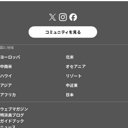
コミュニティを見る
国と地域
ヨーロッパ
北米
中南米
オセアニア
ハワイ
リゾート
アジア
中近東
アフリカ
日本
ウェブマガジン
特派員ブログ
ガイドブック
ニュース