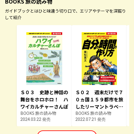
BOOKS 旅の読み物
ガイドブックとはひと味違う切り口で、エリアやテーマを深掘り
して紹介
Ｓ０３ 史跡と神話の
Ｓ０２ 週末だけで７
舞台をホロホロ！ ハ
０ヵ国１５９都市を旅
ワイカルチャーさんぽ
したリーマントラベラ
BOOKS 旅の読み物
ーが教える自分の時間
BOOKS 旅の読み物
B
2024.03.22 発売
2022.07.21 発売
2
の作り方