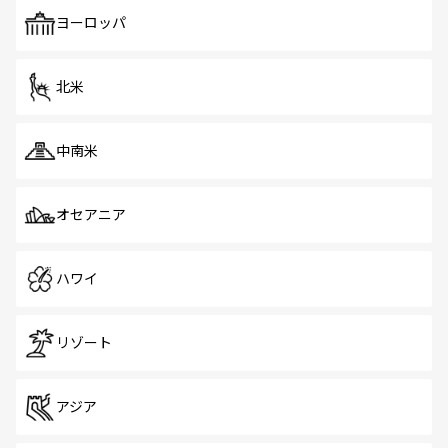
も、旅行者にとっては魅力的なポイント。グルメも豊富
で、ホーカーズは地元の風情を楽しめる外せないスポット
ヨーロッパ
だ。訪れる人を飽きさせないシンガポールで、多様な魅力
を体感しよう。 なお、新着のシンガポール情報は
コンテン
ツ一覧
を参照してほしい。
北米
中南米
オセアニア
ハワイ
リゾート
アジア