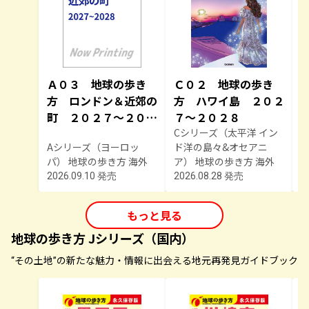
Ａ０３ 地球の歩き
Ｃ０２ 地球の歩き
方 ロンドン＆近郊の
方 ハワイ島 ２０２
町 ２０２７～２０２
７～２０２８
８
Cシリーズ（太平洋 イン
Aシリーズ（ヨーロッ
ド洋の島々&オセアニ
パ） 地球の歩き方 海外
ア） 地球の歩き方 海外
2026.09.10 発売
2026.08.28 発売
2
もっと見る
地球の歩き方 Jシリーズ（国内）
“その土地”の新たな魅力・情報に出会える地元再発見ガイドブック