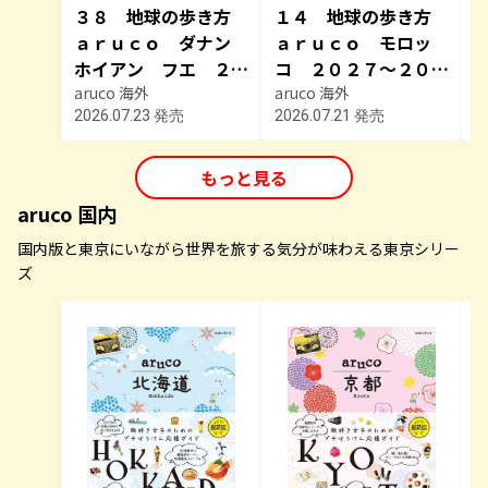
３８ 地球の歩き方
１４ 地球の歩き方
ａｒｕｃｏ ダナン
ａｒｕｃｏ モロッ
ホイアン フエ ２０
コ ２０２７～２０２
２７～２０２８
aruco 海外
８
aruco 海外
a
2026.07.23 発売
2026.07.21 発売
2
もっと見る
aruco 国内
国内版と東京にいながら世界を旅する気分が味わえる東京シリー
ズ