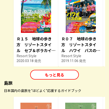
Ｒ１５ 地球の歩き
Ｒ０７ 地球の歩き
方 リゾートスタイ
方 リゾートスタイ
ル セブ＆ボラカイ
ル ハワイ バスの
ボホール シキホー
Resort Style
旅 ２０２０～２０２
Resort Style
R
2020.03.18 発売
2019.11.06 発売
2
ル ２０２０～２０２
１
１
もっと見る
島旅
日本国内の島旅を“ほどよく”応援するガイドブック