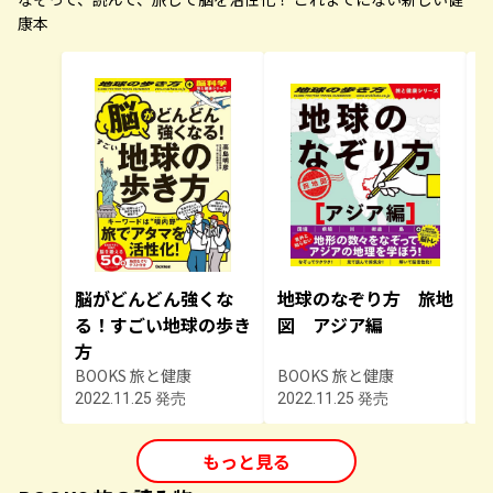
なぞって、読んで、旅して脳を活性化！ これまでにない新しい健
康本
脳がどんどん強くな
地球のなぞり方 旅地
る！すごい地球の歩き
図 アジア編
方
BOOKS 旅と健康
BOOKS 旅と健康
B
2022.11.25 発売
2022.11.25 発売
2
もっと見る