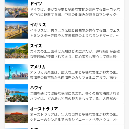
せる。地方によって風土や気候が異なるスペインはその個
ドイツ
で、幅広い魅力が詰まっている。華麗な宮殿、歴史的な大
性で訪れる人を魅了する。 なお、新着のスペイン情報はコ
聖堂、美しいビーチ、そして豊かな自然が、訪れる者を心
ドイツは、豊かな歴史と多彩な文化が交差するヨーロッパ
ンテンツ一覧を参照してほしい。
から魅了する。また、フランスは美食の国としても知ら
の中心に位置する国。中世の街並みが残るロマンチック街
れ、フランス料理はユネスコ無形文化遺産にも登録されて
道から、未来を先取りするようなモダンな都市まで多様な
イギリス
いる。シャンパンの発祥地であるランス、プロヴァンスの
顔を持つこの国は、どこを歩いても飽きることがない。ベ
香り高いラベンダー畑など、多彩な楽しみ方が可能だ。さ
ルリンの文化的活気、バイエルン州のアルプスの絶景、そ
イギリスは、古きよき伝統と最先端が共存する国。ウェス
らに、パリ以外の地域にも魅力が溢れており、どの街角に
してライン川沿いのワイン畑といった風景は必見。ビール
トミンスター寺院や大英博物館のようなランドマーク、歴
も豊かな歴史と文化が息づいている。パリ以外の個性あふ
とソーセージを味わいながら地元の人と過ごす楽しい時間
史ある大学都市、美しい丘陵地帯や牧歌的な風景など、エ
れる地方に足を運ぶとそれぞれで全く異なる文化を体験で
スイス
は、お酒好きな人にはぜひ体験してほしい。 なお、新着の
リアごとに異なる魅力がある。また、優雅なアフタヌーン
きるだろう。 なお、新着のフランス情報はコンテンツ一覧
ドイツ情報はコンテンツ一覧を参照してほしい。
ティー、ビール好きにはたまらない英国パブ、サッカー観
スイスの国土面積は九州ほどの広さだが、運行時刻が正確
を参照してほしい。
戦など、本場だからこそできる体験も豊富。イギリスを旅
な交通網が整備されており、初心者でも安心して個人旅行
して楽しみつくそう。 なお、新着のイギリス情報はコンテ
を楽しめる。日本同様に時刻表どおりの旅が可能だ。中世
アメリカ
ンツ一覧を参照してほしい。
の建物がそのまま残る町や、スイスならではのユニークな
博物館もあり、アルプス観光だけでなく町歩きも満喫する
アメリカ合衆国は、広大な土地と多様な文化が魅力の国。
ことができる。国民の所得が高いため物価も高いが、旅行
東海岸の都市部から西海岸のカリフォルニアまで、訪れる
者向けの交通パス提供のサービスもあり、うまく活用すれ
場所ごとに異なる風景と体験が待っている。ニューヨーク
ハワイ
ば市内交通費無料で観光を楽しむこともできる。 なお、新
のような巨大都市は、観光、ショッピング、エンターテイ
着のスイス情報はコンテンツ一覧を参照してほしい。
ンメントが詰まった刺激的なスポットだ。一方、アメリカ
年間を通じて温暖な気候に恵まれ、多くの島で構成される
西部には大自然が広がり、グランドキャニオンやイエロー
ハワイは、どの島も独自の魅力をもっている。大自然の神
ストーン国立公園といった絶景が堪能できる。さらに、南
秘を感じたいなら、火山が生み出した壮大な景観を誇るハ
オーストラリア
部のニューオーリンズでは、音楽と美食が融合した独特の
ワイ島は見逃せない。また、定番の観光地といえばオアフ
文化が魅力。旅行者はアメリカの各地域で異なる魅力を楽
島だが、静かな自然を求めるならマウイ島やカウアイ島が
オーストラリアは、壮大な自然と多様な文化が魅力の国。
しみながら、その多様性と豊かな歴史を感じることができ
おすすめ。エメラルドグリーンに輝く海をはじめ、豊かな
シドニーのシンボルであるシドニー・オペラハウス、オー
るだろう。車でのロードトリップや列車の旅も、アメリカ
文化や歴史が息づいている。「アロハスピリット」と呼ば
ストラリア東海岸北部に広がる大サンゴ礁地帯グレートバ