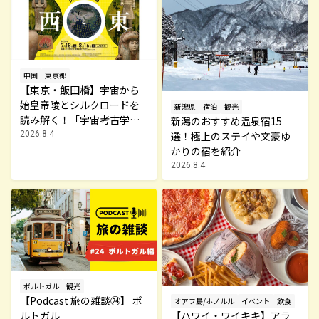
中国
東京都
【東京・飯田橋】宇宙から
始皇帝陵とシルクロードを
新潟県
宿泊
観光
読み解く！「宇宙考古学か
新潟のおすすめ温泉宿15
ら見たシルクロードの西と
2026.8.4
選！極上のステイや文豪ゆ
東展」
かりの宿を紹介
2026.8.4
ポルトガル
観光
【Podcast 旅の雑談㉔】 ポ
オアフ島/ホノルル
イベント
飲食
ルトガル
【ハワイ・ワイキキ】アラ