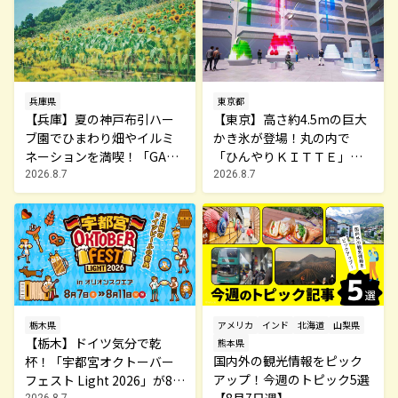
兵庫県
東京都
【兵庫】夏の神戸布引ハー
【東京】高さ約4.5mの巨大
ブ園でひまわり畑やイルミ
かき氷が登場！丸の内で
ネーションを満喫！「GARD
「ひんやりＫＩＴＴＥ」が8
EN FEST 2026 -Summer-」
月7日から開催
2026.8.7
2026.8.7
が開催中
栃木県
アメリカ
インド
北海道
山梨県
【栃木】ドイツ気分で乾
熊本県
国内外の観光情報をピック
杯！「宇都宮オクトーバー
アップ！今週のトピック5選
フェスト Light 2026」が8月
【8月7日週】
2026.8.7