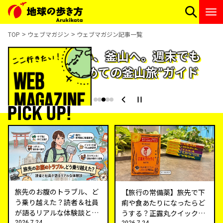
TOP
ウェブマガジン
ウェブマガジン記事一覧
釜山
夏こそ行きたい、釜山へ。週末でも
楽しめる“はじめての釜山旅”ガイド
旅先のお腹のトラブル、ど
【旅行の常備薬】旅先で下
う乗り越えた？読者＆社員
痢や食あたりになったらど
が語るリアルな体験談とお
うする？正露丸クイックＣ
すすめ常備薬
2026.7.24