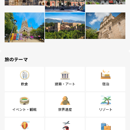
旅のテーマ
飲食
建築・アート
宿泊
イベント・観戦
世界遺産
リゾート