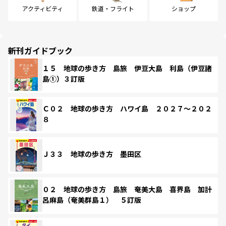
アクティビティ
鉄道・フライト
ショップ
新刊ガイドブック
１５ 地球の歩き方 島旅 伊豆大島 利島（伊豆諸
島①）３訂版
Ｃ０２ 地球の歩き方 ハワイ島 ２０２７～２０２
８
Ｊ３３ 地球の歩き方 墨田区
０２ 地球の歩き方 島旅 奄美大島 喜界島 加計
呂麻島（奄美群島１） ５訂版