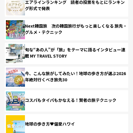
エアラインランキング 読者の投票をもとにランキン
グ形式で発表
Next韓国旅 次の韓国旅行がもっと楽しくなる 旅先・
グルメ・テクニック
旬な“あの人”が「旅」をテーマに語るインタビュー連
載 MY TRAVEL STORY
今、こんな旅がしてみたい！地球の歩き方が選ぶ2026
年絶対行くべき旅先30
コスパもタイパもかなえる！賢者の旅テクニック
地球の歩き方♥偏愛ハワイ