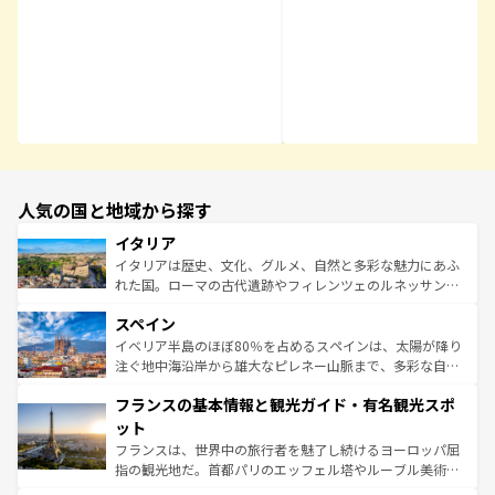
人気の国と地域から探す
イタリア
イタリアは歴史、文化、グルメ、自然と多彩な魅力にあふ
れた国。ローマの古代遺跡やフィレンツェのルネッサンス
美術、ヴェネツィアの運河など、歴史あるスポットはもち
スペイン
ろん、トスカーナの美しい田園風景やアマルフィ海岸の絶
景など、自然景観も見逃せない。観光の合間には、本場の
イベリア半島のほぼ80％を占めるスペインは、太陽が降り
ピザやパスタなど、絶品のイタリア料理を堪能することも
注ぐ地中海沿岸から雄大なピレネー山脈まで、多彩な自然
できる。朝目覚めてから夜眠るまで、すべての瞬間を楽し
と文化が詰まったヨーロッパ屈指の旅行先だ。多様な地域
フランスの基本情報と観光ガイド・有名観光スポ
ませてくれるイタリアで、忘れられない旅をしてみよう！
文化が根付くこの国では、情熱的なフラメンコ、熱気あふ
なお、新着のイタリア情報はコンテンツ一覧を参照してほ
れる闘牛、そして美味しいタパスが生活の一部となってい
ット
しい。
る。首都マドリードの洗練された雰囲気や、バルセロナの
フランスは、世界中の旅行者を魅了し続けるヨーロッパ屈
アートに溢れた街角から、地方では古代ローマ遺跡や中世
指の観光地だ。首都パリのエッフェル塔やルーブル美術館
の城塞都市、穏やかなビーチリゾートまで多彩な表情を見
といった象徴的なスポットから、田舎町の古風な美しさま