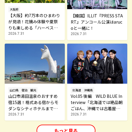
大阪府
【大阪】約7万本のひまわり
【韓国】ILLIT『PRESS STA
が見頃！花摘み体験や夏祭
RT』アンコール公演はaruc
りも楽しめる「ハーベスト
oと一緒に！
の丘」の夏イベント
2026.7.31
2026.7.31
山口県
宿泊
観光
北海道
沖縄県
山口市湯田温泉のおすすめ
Vol.05 後編 WILD BLUE In
宿15選！格式ある宿からモ
terview「北海道では絶品朝
ダンなシティホテルまで厳
ごはん、沖縄では古着屋で
選
宝探し！」～MY TRAVEL ST
2026.7.31
2026.7.31
ORY～
もっと見る