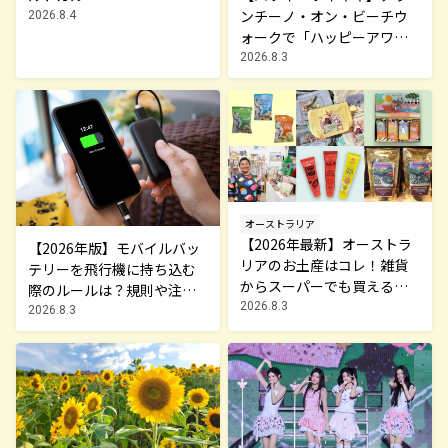
ンチーノ・オン・ビーチウ
2026.8.4
ォークで「ハッピーアワ
ー」開催中！本格イタリア
2026.8.3
ンが$8から
オーストラリア
【2026年最新】オーストラ
【2026年版】モバイルバッ
リアのお土産はコレ！雑貨
テリーを飛行機に持ち込む
からスーパーでも買えるグ
際のルールは？規則や注意
ルメまで13選
2026.8.3
点を解説
2026.8.3