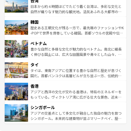
ならではの贅沢な旅のスタイルだ。 なお、新着のアメリカ
台湾
れるおもてなしの心で訪れる人々を迎えてくれるハワイの
リアリーフや大陸中央部にそびえるウルル（エアーズロッ
情報はコンテンツ一覧を参照してほしい。
人々、おいしいローカルフードやハワイアンミュージッ
ク）、タスマニアの美しい原生林やケアンズの熱帯雨林な
日本から約４時間ほどでたどり着く台湾は、多彩な文化と
ク、伝統的なフラダンスなど、すべてがハワイの魅力を彩
ど、見どころがたくさん。また、カフェやワイン、オージ
自然が織りなす魅力的な観光地。活気あふれる大都市の台
っている。訪れるたびに新しい発見と感動が待っているハ
ービーフなどの食文化も豊かで、美味しいものであふれて
北やノスタルジックな町並みが人気な九份（ジォウフェ
ワイを、存分に味わってほしい。 なお、新着のハワイ情報
韓国
いる。アクティビティも充実しており、サーフィンやダイ
ン）、静ひつな山岳地帯である台湾東部など、都市の喧騒
はコンテンツ一覧を参照してほしい。
ビング、ハイキングなど、アウトドア好きにはたまらな
と山間の静けさが共存しており、訪れる人に新しい発見と
歴史ある王朝文化が残る一方で、最先端のファッションやK
い。オーストラリアの多彩な魅力を存分に味わいつくそ
驚きをもたらしてくれる。また、奥深い台湾の食文化も魅
-POPで世界を席巻している韓国。首都ソウルの宮殿や伝統
う。 なお、新着のオーストラリア情報はコンテンツ一覧を
力で、夜市などの屋台グルメから高級料理、ヘルシーで美
家屋が並ぶエリアでは韓国の歴史と文化に浸ることがで
参照してほしい。
ベトナム
容にもいいと評判のスイーツなど、バラエティ豊かな料理
き、地方に足を延ばせば四季折々の自然美を楽しむことが
が味わえる。 なお、新着の台湾情報はコンテンツ一覧を参
できる。そして、キムチや焼肉、絶品のストリートフード
豊かな自然と多様な文化が魅力的なベトナム。南北に細長
照してほしい。
まで、さまざまな韓国料理が待っている。夜には、韓国な
く伸びる国土には、広大な田園風景や青々とした山々、世
らではのナイトライフも堪能できる。あたたかいホスピタ
界遺産に登録された壮大な自然景観が点在し、都市部では
タイ
リティに包まれながら、韓国の多彩な魅力を心ゆくまで味
急速な発展と共に伝統が息づく。ハノイの古い町並みやホ
わってみてほしい。 なお、新着の韓国情報はコンテンツ一
ーチミン市のフランス統治時代の建物も、独特の雰囲気を
タイは、東南アジアに位置する豊かな自然と歴史が息づく
覧を参照してほしい。
醸し出している。また、バラエティの豊かさとおいしさで
国だ。首都バンコクは高層ビルが立ち並ぶ一方、伝統的な
世界中の食通を魅了してやまないベトナム料理も魅力のひ
寺院や市場がいたるところに点在し、古きよき文化と現代
香港
とつ。フォーやバインミー、ベトナムコーヒーなどは、ぜ
の活気が交差している。北部ではチェンマイなどの山岳地
ひ現地で味わいたい。どの地域を訪れてもあたたかい人々
帯で自然と触れ合い、南部ではプーケットやクラビの美し
アジアと西洋の文化が交わる香港は、特有のエネルギーを
が旅行者を迎えてくれるので、きっと忘れられない旅にな
いビーチでリゾート気分を楽しむことができる。タイ料理
もっている。ヴィクトリア湾に広がる壮大な景色、近未来
るはずだ。 なお、新着のベトナム情報はコンテンツ一覧を
は世界的に有名で、屋台から高級レストランまで味覚を刺
的なアートスポット、そして歴史と現代が融合した町並
参照してほしい。
シンガポール
激する。気候は一年中温暖で、どの季節にも異なる楽しみ
み、どこを訪れても感動するはず。観光スポットが密集し
が待っている。親しみやすいタイの人々、仏教を中心とし
ており、効率よく見どころを回れるのも魅力。息をのむよ
アジアの交差点として多文化が融合した独自の魅力を放つ
た文化、そして多様な観光資源が、訪れる旅人を魅了し続
うな絶景から文化的な体験まで、香港を存分に楽しみ尽く
シンガポール。未来的な建築物が並ぶマリーナベイ、歴史
ける。 なお、新着のタイ情報はコンテンツ一覧を参照して
そう。 なお、新着の香港情報はコンテンツ一覧を参照して
と伝統を感じられるエスニックタウン、多数の緑豊かな公
ほしい。
ほしい。
園や自然保護区など、自然が調和した近代的な景観と文化