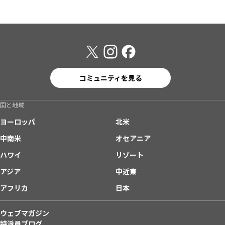
コミュニティを見る
国と地域
ヨーロッパ
北米
中南米
オセアニア
ハワイ
リゾート
アジア
中近東
アフリカ
日本
ウェブマガジン
特派員ブログ