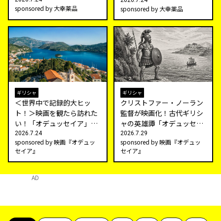
がおすすめの理由
2026.7.24
sponsored by 大幸薬品
sponsored by 大幸薬品
ギリシャ
ギリシャ
＜世界中で記録的大ヒッ
クリストファー・ノーラン
ト！＞映画を観たら訪れた
監督が映画化！古代ギリシ
い！「オデュッセイア」の
ャの英雄譚「オデュッセイ
神話と現実が交差する聖地
ア」はどんな物語？
2026.7.24
2026.7.29
sponsored by 映画『オデュッ
sponsored by 映画『オデュッ
巡り
セイア』
セイア』
AD