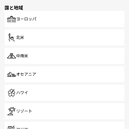
の多様性あふれるカラフルな町は、どこを歩いても新しい
国と地域
発見がある。さらに、治安のよさや充実した公共交通機関
も、旅行者にとっては魅力的なポイント。グルメも豊富
で、ホーカーズは地元の風情を楽しめる外せないスポット
ヨーロッパ
だ。訪れる人を飽きさせないシンガポールで、多様な魅力
を体感しよう。 なお、新着のシンガポール情報はコンテン
ツ一覧を参照してほしい。
北米
中南米
オセアニア
ハワイ
リゾート