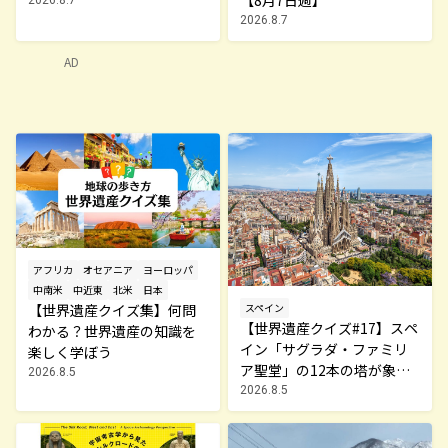
7日から開催
2026.8.7
AD
アフリカ
オセアニア
ヨーロッパ
中南米
中近東
北米
日本
【世界遺産クイズ集】何問
スペイン
【世界遺産クイズ#17】スペ
わかる？世界遺産の知識を
イン「サグラダ・ファミリ
楽しく学ぼう
ア聖堂」の12本の塔が象徴
2026.8.5
するものは何？
2026.8.5