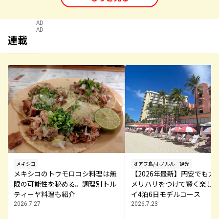
AD
AD
連載
メキシコ
オアフ島/ホノルル
観光
メキシコのトウモロコシ料理は無
【2026年最新】円安でも大
限の可能性を秘める。調理別トル
メリハリをつけて賢く楽し
ティーヤ料理も紹介
イ4泊6日モデルコース
2026.7.27
2026.7.23