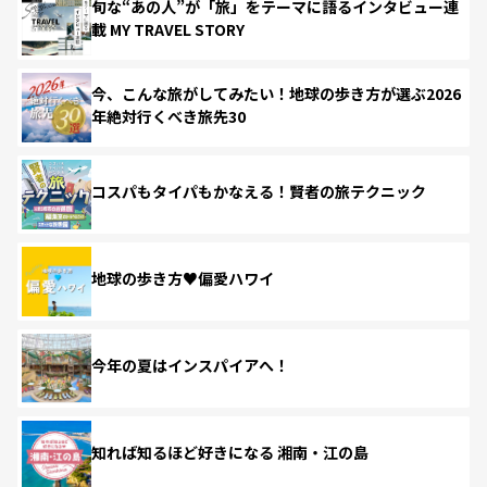
旬な“あの人”が「旅」をテーマに語るインタビュー連
載 MY TRAVEL STORY
今、こんな旅がしてみたい！地球の歩き方が選ぶ2026
年絶対行くべき旅先30
コスパもタイパもかなえる！賢者の旅テクニック
地球の歩き方♥偏愛ハワイ
今年の夏はインスパイアへ！
知れば知るほど好きになる 湘南・江の島