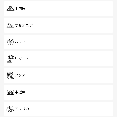
中南米
オセアニア
ハワイ
リゾート
アジア
中近東
アフリカ