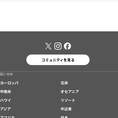
コミュニティを見る
国と地域
ヨーロッパ
北米
中南米
オセアニア
ハワイ
リゾート
アジア
中近東
アフリカ
日本