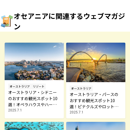
オセアニアに関連するウェブマガジ
ン
オーストラリア
リゾート
オーストラリア
オーストラリア・シドニー
オーストラリア・パースの
のおすすめ観光スポット10
おすすめ観光スポット10
選！オペラハウスやハーバ
選！ピナクルズやロットネ
ーブリッジなど名所を紹介
2025.7.1
スト島など絶対見るべき名
2025.7.1
所を紹介