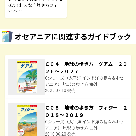
0選！壮大な自然やカフェ文
化息づく町を巡る
2025.7.1
オセアニアに関連するガイドブック
Ｃ０４ 地球の歩き方 グアム ２０
２６～２０２７
Cシリーズ（太平洋 インド洋の島々&オセ
アニア） 地球の歩き方 海外
2025.07.10 発売
Ｃ０６ 地球の歩き方 フィジー ２
０１８～２０１９
Cシリーズ（太平洋 インド洋の島々&オセ
アニア） 地球の歩き方 海外
2018.06.20 発売