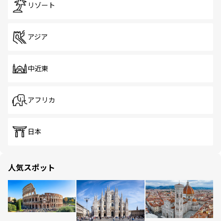
リゾート
アジア
中近東
アフリカ
日本
人気スポット