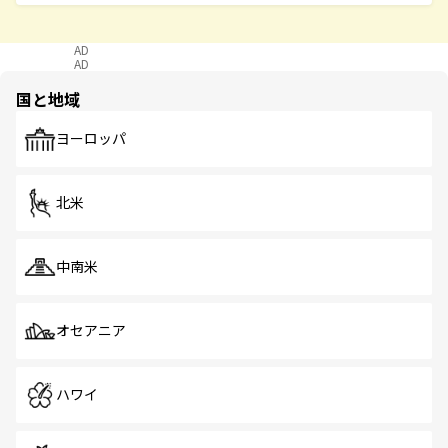
AD
AD
国と地域
ヨーロッパ
北米
中南米
オセアニア
ハワイ