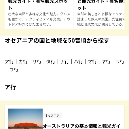
観光ガイド・有名観光スポッ
と観光ガイド・有名観光
ト
ット
壮大な自然と多様な文化が魅力。グルメ
自然の美しさと多様なアクティビ
も豊かで、アクティビティも充実。アウ
詰まった旅人の楽園。先住民マオ
トドア好きにはたまらない。
統と現代文化が融合している。
オセアニアの国と地域を50音順から探す
ア行
｜
カ行
｜サ行｜タ行｜
ナ行
｜
ハ行
｜マ行｜ヤ行｜ラ行
｜ワ行
ア行
オセアニア
オーストラリアの基本情報と観光ガイ