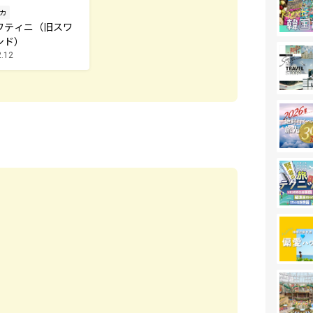
カ
ワティニ（旧スワ
ンド）
2.12