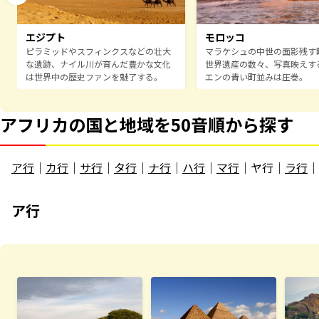
エジプト
モロッコ
ピラミッドやスフィンクスなどの壮大
マラケシュの中世の面影残す
な遺跡、ナイル川が育んだ豊かな文化
世界遺産の数々、写真映えす
は世界中の歴史ファンを魅了する。
エンの青い町並みは圧巻。
アフリカの国と地域を50音順から探す
ア行
｜
カ行
｜
サ行
｜
タ行
｜
ナ行
｜
ハ行
｜
マ行
｜ヤ行｜
ラ行
｜
ア行