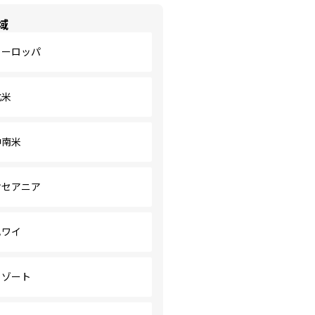
域
ヨーロッパ
北米
中南米
オセアニア
ハワイ
リゾート