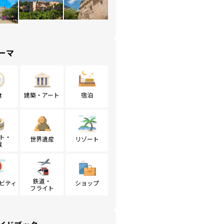
、サファリ体験、ワ
るステレンボッシュ
マダガスカル
エジプ
ろ多数。
特有の生態系をもつ。キツネザルやバ
ピラミッ
オバブなどの固有種が多く残され、圧
な遺跡、
ーマ
倒的な自然美が広がる。
は世界中
食
建築・アート
宿泊
ト・
世界遺産
リゾート
戦
鉄道・
ビティ
ショップ
フライト