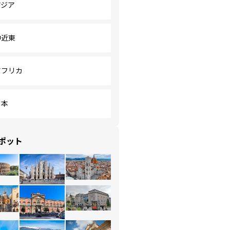
アジア
中近東
アフリカ
日本
ポット