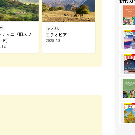
新刊ガ
カ
アフリカ
ワティニ（旧スワ
エチオピア
ンド）
2025.4.3
2.12