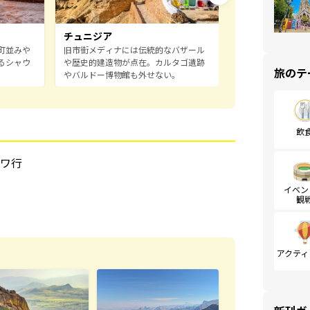
南アフリカ
喜望峰からの絶景
イナリーが点在す
チュニジア
地方など、見どこ
町並みや
旧市街メディナには伝統的なバザール
るシャウ
や歴史的建造物が点在。カルタゴ遺跡
旅のテ
やバルドー博物館も外せない。
飲
ワ行
イベン
観
アクティ