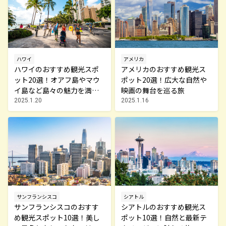
アメリカ
ハワイ
アメリカのおすすめ観光ス
ハワイのおすすめ観光スポ
ポット20選！広大な自然や
ット20選！オアフ島やマウ
映画の舞台を巡る旅
イ島など島々の魅力を満喫
する旅へ
2025.1.16
2025.1.20
サンフランシスコ
シアトル
サンフランシスコのおすす
シアトルのおすすめ観光ス
め観光スポット10選！美し
ポット10選！自然と最新テ