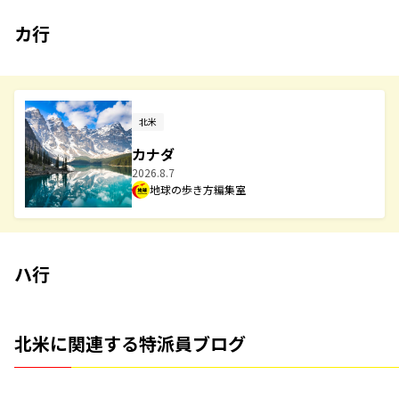
カ行
北米
カナダ
2026.8.7
地球の歩き方編集室
ハ行
北米に関連する特派員ブログ