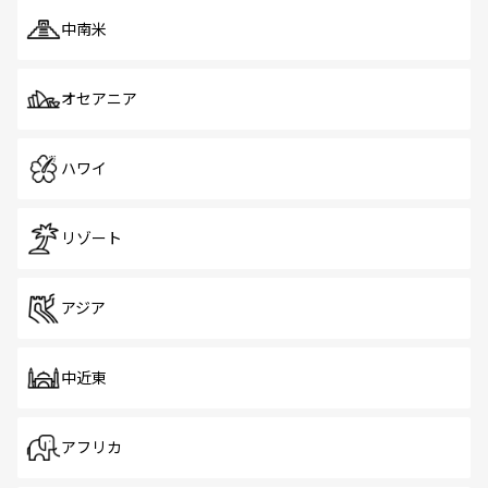
中南米
オセアニア
ハワイ
リゾート
アジア
中近東
アフリカ