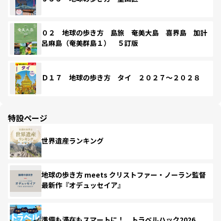
０２ 地球の歩き方 島旅 奄美大島 喜界島 加計
呂麻島（奄美群島１） ５訂版
Ｄ１７ 地球の歩き方 タイ ２０２７～２０２８
特設ページ
世界遺産ランキング
地球の歩き方 meets クリストファー・ノーラン監督
最新作『オデュッセイア』
準備も滞在もスマートに！ トラベルハック2026