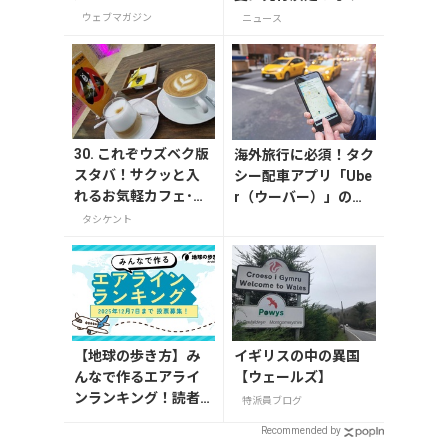
舎町5選
ナルグッズが当たる発
ウェブマガジン
ニュース
行記念アンケート実施
中
30. これぞウズベク版
海外旅行に必須！タク
スタバ！サクッと入
シー配車アプリ「Ube
れるお気軽カフェ･ブ
r（ウーバー）」の登
ラックベアーコーヒ
録・利用方法
タシケント
ー
【地球の歩き方】み
イギリスの中の異国
んなで作るエアライ
【ウェールズ】
ンランキング！読者
特派員ブログ
おすすめの航空会社
Recommended by
を大募集