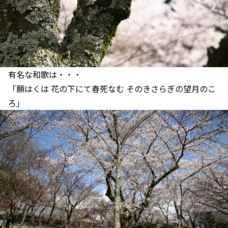
有名な和歌は・・・
「願はくは 花の下にて春死なむ そのきさらぎの望月のこ
ろ」