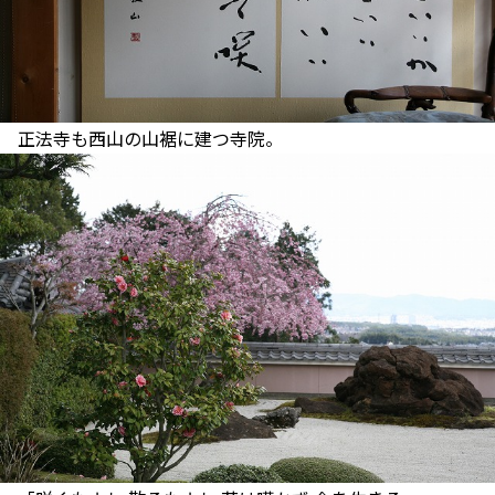
正法寺も西山の山裾に建つ寺院。