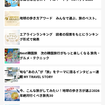
地球の歩き方アワード みんなで選ぶ、旅のベスト。
エアラインランキング 読者の投票をもとにランキン
グ形式で発表
Next韓国旅 次の韓国旅行がもっと楽しくなる 旅先・
グルメ・テクニック
旬な“あの人”が「旅」をテーマに語るインタビュー連
載 MY TRAVEL STORY
今、こんな旅がしてみたい！地球の歩き方が選ぶ2026
年絶対行くべき旅先30