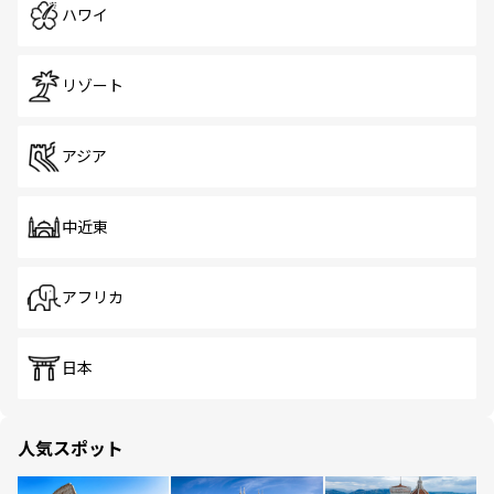
ハワイ
リゾート
アジア
中近東
アフリカ
日本
人気スポット