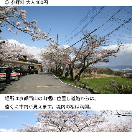
◎ 参拝料 大人400円
場所は京都西山の山裾に位置し道路からは、
遠くに市内が見えます。境内の桜は満開。