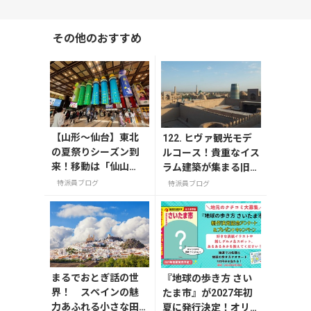
その他のおすすめ
【山形〜仙台】東北
122. ヒヴァ観光モデ
の夏祭りシーズン到
ルコース！貴重なイス
来！移動は「仙山
ラム建築が集まる旧市
線」と「高速バス」
街イチャンカラを徹底
特派員ブログ
特派員ブログ
どっちが正解？
散策
まるでおとぎ話の世
『地球の歩き方 さい
界！ スペインの魅
たま市』が2027年初
力あふれる小さな田
夏に発行決定！オリジ