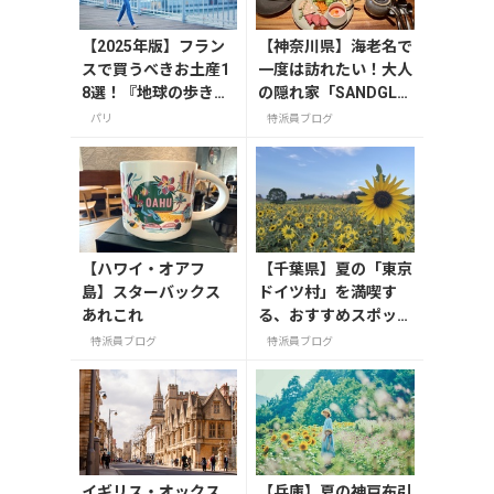
【2025年版】フラン
【神奈川県】海老名で
スで買うべきお土産1
一度は訪れたい！大人
8選！『地球の歩き
の隠れ家「SANDGLA
方』編集者おすすめ
SS 熾火」で味わうア
パリ
特派員ブログ
のお菓子や雑貨など
フタヌーンティー
を紹介
【ハワイ・オアフ
【千葉県】夏の「東京
島】スターバックス
ドイツ村」を満喫す
あれこれ
る、おすすめスポット
3選
特派員ブログ
特派員ブログ
イギリス・オックス
【兵庫】夏の神戸布引