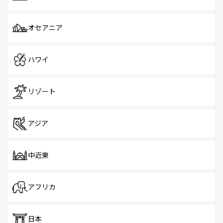
オセアニア
ハワイ
リゾート
アジア
中近東
アフリカ
日本