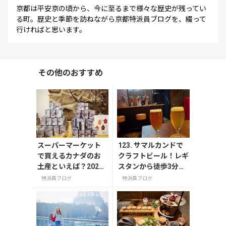
京都は平安京の頃から、今に至るまで様々な歴史が残ってい
る町。歴史と季節を訪ねながら京都特派員ブログを、綴って
行ければと思います。
その他のおすすめ
スーパーマーケット
123. サマルカンドで
で買えるカナダのお
クラフトビール！レギ
土産といえば？2025
スタンから徒歩3分の
年版
ビアバーSam Craft B
特派員ブログ
特派員ブログ
eer Shopと食事も美
味しいSam Craft Pub