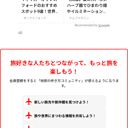
フォードのおすすめ
ハーブ園でひまわり畑
スポット9選！世界の
やイルミネーションを
英知が集う学問の町
満喫！「GARDEN FES
オックスフォード
ウェブマガジン
を巡る
T 2026 -Summer-」
Recommended by
が開催中の画像一覧
AD
旅好きな人たちとつながって、もっと旅を
楽しもう！
会員登録をすると「地球の歩き方コミュニティ」が使えるようになりま
す。
新しい旅先や旅仲間を見つけよう！
旅や世界にまつわる情報を共有しよう！