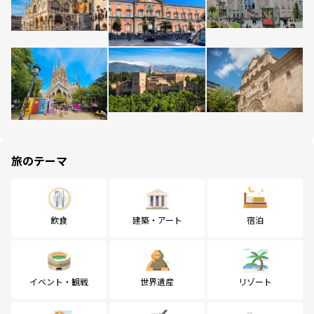
旅のテーマ
飲食
建築・アート
宿泊
イベント・観戦
世界遺産
リゾート