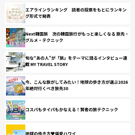
エアラインランキング 読者の投票をもとにランキン
グ形式で発表
Next韓国旅 次の韓国旅行がもっと楽しくなる 旅先・
グルメ・テクニック
旬な“あの人”が「旅」をテーマに語るインタビュー連
載 MY TRAVEL STORY
今、こんな旅がしてみたい！地球の歩き方が選ぶ2026
年絶対行くべき旅先30
コスパもタイパもかなえる！賢者の旅テクニック
地球の歩き方♥偏愛ハワイ