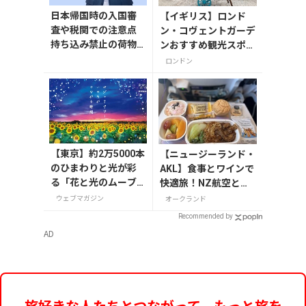
日本帰国時の入国審
【イギリス】ロンド
査や税関での注意点
ン・コヴェントガーデ
持ち込み禁止の荷物
ンおすすめ観光スポッ
も解説
ト3つ！
ロンドン
【東京】約2万5000本
【ニュージーランド・
のひまわりと光が彩
AKL】食事とワインで
る「花と光のムーブ
快適旅！NZ航空と入
メント」が葛西臨海
国情報
ウェブマガジン
オークランド
公園で7月31日から開
Recommended by
催
AD
旅好きな人たちとつながって、もっと旅を