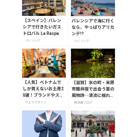
【スペイン】バレン
バレンシアで海に行く
シアで行きたいガス
なら、やっぱりアリカ
トロバル La Raspa
ンテ!?
バレンシア
バレンシア
【人気】ベトナムで
【滋賀】水の町・米原
しか買えないお土産2
市醒井宿で出会う夏の
0選！ブランドやスー
風物詩─清流に揺れる
パーのお菓子や雑貨
梅花藻（8/24までラ
ウェブマガジン
特派員ブログ
まで紹介
イトアップ実施中）