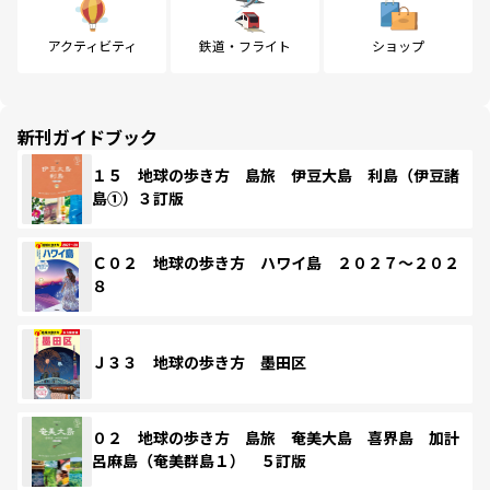
アクティビティ
鉄道・フライト
ショップ
新刊ガイドブック
１５ 地球の歩き方 島旅 伊豆大島 利島（伊豆諸
島①）３訂版
Ｃ０２ 地球の歩き方 ハワイ島 ２０２７～２０２
８
Ｊ３３ 地球の歩き方 墨田区
０２ 地球の歩き方 島旅 奄美大島 喜界島 加計
呂麻島（奄美群島１） ５訂版