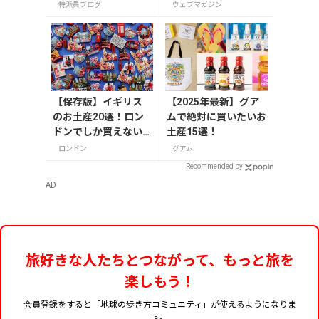
GLASS 熾火」で味わ
ーでも買えるグルメま
特派員ブログ
ウェブマガジン
うアフタヌーンティ
で13選
ー
【保存版】イギリス
【2025年最新】グア
のお土産20選！ロン
ムで絶対に買いたいお
ドンでしか買えない
土産15選！
雑貨/お菓子/紅茶まで
ロンドン
グアム
徹底紹介
Recommended by
AD
旅好きな人たちとつながって、もっと旅を
楽しもう！
会員登録をすると「地球の歩き方コミュニティ」が使えるようになりま
す。