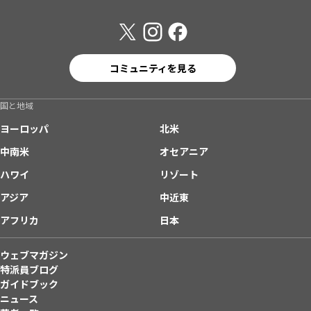
コミュニティを見る
国と地域
ヨーロッパ
北米
中南米
オセアニア
ハワイ
リゾート
アジア
中近東
アフリカ
日本
ウェブマガジン
特派員ブログ
ガイドブック
ニュース