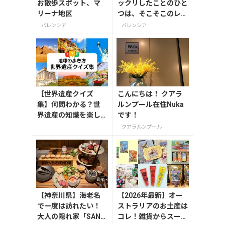
お散歩スポット、マ
ックリしたことのひと
リーナ地区
つは、そこそこのレス
トランでも食後に紅茶
バレンシア
バレンシア
を頼むと
【世界遺産クイズ
こんにちは！ クアラ
集】何問わかる？世
ルンプール在住Nuka
界遺産の知識を楽し
です！
く学ぼう
クアラルンプール
【神奈川県】海老名
【2026年最新】オー
で一度は訪れたい！
ストラリアのお土産は
大人の隠れ家「SAND
コレ！雑貨からスーパ