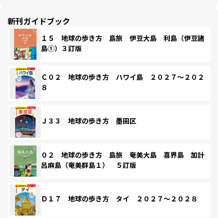
新刊ガイドブック
１５ 地球の歩き方 島旅 伊豆大島 利島（伊豆諸
島①）３訂版
Ｃ０２ 地球の歩き方 ハワイ島 ２０２７～２０２
８
Ｊ３３ 地球の歩き方 墨田区
０２ 地球の歩き方 島旅 奄美大島 喜界島 加計
呂麻島（奄美群島１） ５訂版
Ｄ１７ 地球の歩き方 タイ ２０２７～２０２８