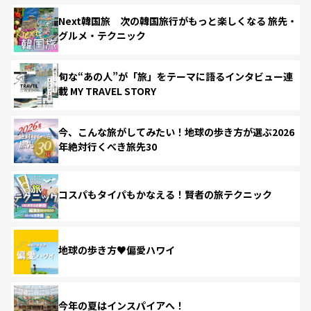
Next韓国旅 次の韓国旅行がもっと楽しくなる 旅先・
グルメ・テクニック
旬な“あの人”が「旅」をテーマに語るインタビュー連
載 MY TRAVEL STORY
今、こんな旅がしてみたい！地球の歩き方が選ぶ2026
年絶対行くべき旅先30
コスパもタイパもかなえる！賢者の旅テクニック
地球の歩き方♥偏愛ハワイ
今年の夏はインスパイアへ！