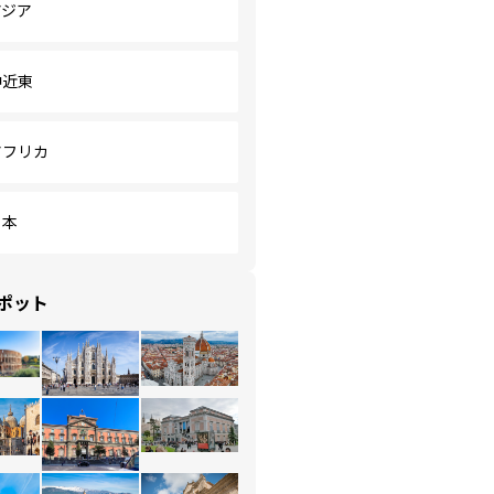
アジア
中近東
アフリカ
日本
ポット