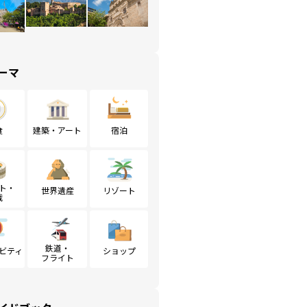
ーマ
食
建築・アート
宿泊
ト・
世界遺産
リゾート
戦
鉄道・
ビティ
ショップ
フライト