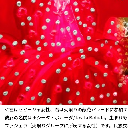
＜左はセビージャ女性、右は火祭りの献花パレードに参加す
彼女の名前はホシータ・ボルーダ/Josita Boluda。生
ファジェラ（火祭りグループに所属する女性）です。民族衣