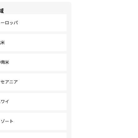
域
ヨーロッパ
北米
中南米
オセアニア
ハワイ
リゾート