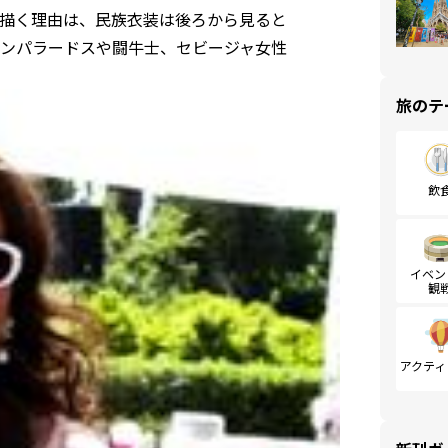
描く理由は、民族衣装は後ろから見ると
ンパラードスや闘牛士、セビージャ女性
旅のテ
飲
イベン
観
アクティ