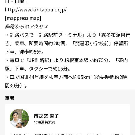
日・日曜日
http://www.kiritappu.or.jp/
[mappress map]
釧路からのアクセス
・釧路バスで「釧路駅前ターミナル」より「霧多布温泉行
き」乗車、所要時間約2時間、「琵琶瀬小学校前」停留所
下車、徒歩約5分。
・電車で「JR釧路駅」よりJR根室本線で約75分、「茶内
駅」下車、タクシーで約15分。
・車で国道44号線を根室方面へ約95km（所要時間約2時
間30分）。
筆者
市之宮 直子
北海道特派員