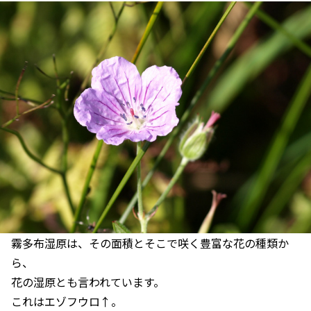
霧多布湿原は、その面積とそこで咲く豊富な花の種類か
ら、
花の湿原とも言われています。
これはエゾフウロ↑。