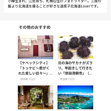
小樽生まれ、江別育ち、札幌在住のフォトライター。三度の
飯より北海道を撮ることが好きな道産子北海道Loverです。
その他のおすすめ
【ケベックシティ】
北の海のサカナがズラ
『トッケビ〜君がく
リ。早起きして行きた
れた愛しい日々〜』
い「厚田港朝市」（北
の撮影地を訪ねて
海道石狩市）
特派員ブログ
特派員ブログ