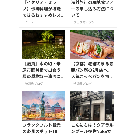
【イタリア・ミラ
海外旅行の現地発ツア
ノ】伝統料理が堪能
ーの申し込み方法につ
できるおすすめレス
いて
トラン3選
ミラノ
ウェブマガジン
【滋賀】水の町・米
【京都】老舗のまるき
原市醒井宿で出会う
製パン所の2号店へ。
夏の風物詩─清流に
人気こっぺパンを市役
揺れる梅花藻（8/24
所で味わう
特派員ブログ
特派員ブログ
までライトアップ実
施中）
フランクフルト観光
こんにちは！クアラル
の必見スポット10
ンプール在住Nukaで