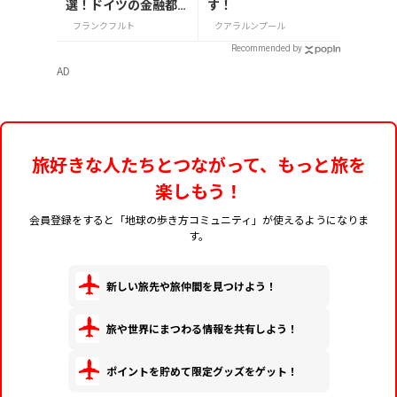
選！ドイツの金融都
す！
市で歴史感じる街歩
フランクフルト
クアラルンプール
き
Recommended by
AD
旅好きな人たちとつながって、もっと旅を
楽しもう！
会員登録をすると「地球の歩き方コミュニティ」が使えるようになりま
す。
新しい旅先や旅仲間を見つけよう！
旅や世界にまつわる情報を共有しよう！
ポイントを貯めて限定グッズをゲット！