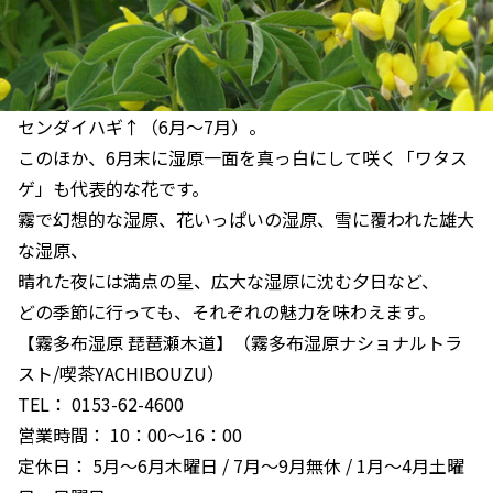
センダイハギ↑（6月～7月）。
このほか、6月末に湿原一面を真っ白にして咲く「ワタス
ゲ」も代表的な花です。
霧で幻想的な湿原、花いっぱいの湿原、雪に覆われた雄大
な湿原、
晴れた夜には満点の星、広大な湿原に沈む夕日など、
どの季節に行っても、それぞれの魅力を味わえます。
【霧多布湿原 琵琶瀬木道】（霧多布湿原ナショナルトラ
スト/喫茶YACHIBOUZU）
TEL： 0153-62-4600
営業時間： 10：00～16：00
定休日： 5月～6月木曜日 / 7月～9月無休 / 1月～4月土曜