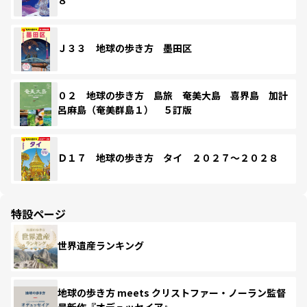
８
Ｊ３３ 地球の歩き方 墨田区
０２ 地球の歩き方 島旅 奄美大島 喜界島 加計
呂麻島（奄美群島１） ５訂版
Ｄ１７ 地球の歩き方 タイ ２０２７～２０２８
特設ページ
世界遺産ランキング
地球の歩き方 meets クリストファー・ノーラン監督