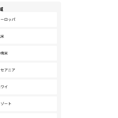
域
ヨーロッパ
北米
中南米
オセアニア
ハワイ
リゾート