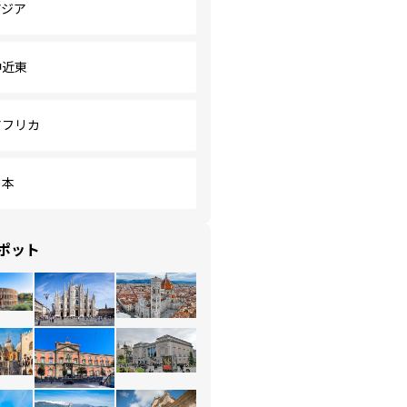
アジア
中近東
アフリカ
日本
ポット