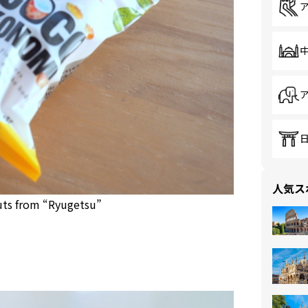
人気ス
uts from “Ryugetsu”