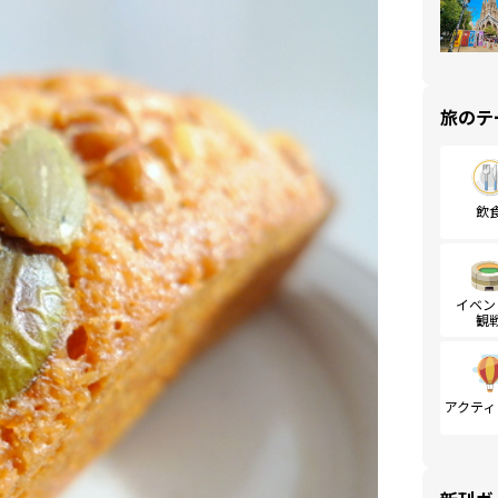
旅のテ
飲
イベン
観
アクティ