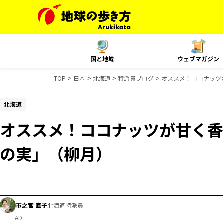
国と地域
ウェブマガジン
TOP
日本
北海道
特派員ブログ
オススメ！ココナッツ
北海道
オススメ！ココナッツが甘く香
の実」（柳月）
市之宮 直子
北海道特派員
AD