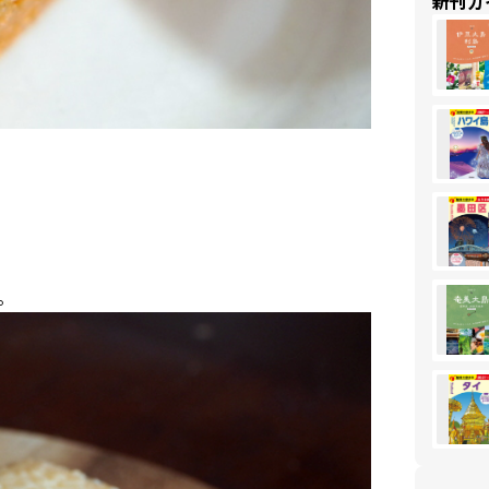
新刊ガ
。