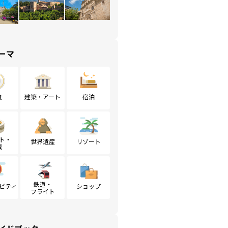
ーマ
食
建築・アート
宿泊
ト・
世界遺産
リゾート
戦
鉄道・
ビティ
ショップ
フライト