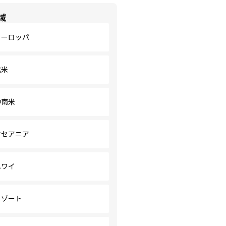
域
ヨーロッパ
北米
中南米
オセアニア
ハワイ
リゾート