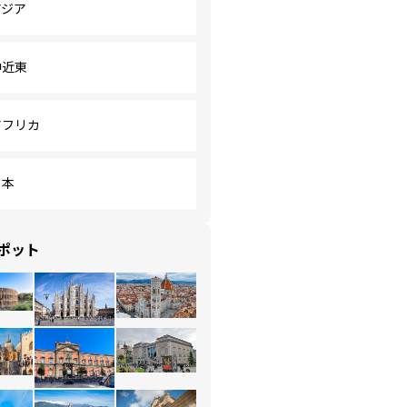
アジア
中近東
アフリカ
日本
ポット