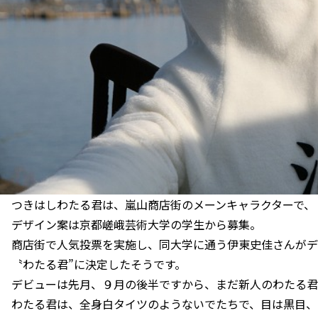
つきはしわたる君は、嵐山商店街のメーンキャラクターで、
デザイン案は京都嵯峨芸術大学の学生から募集。
商店街で人気投票を実施し、同大学に通う伊東史佳さんがデ
〝わたる君”に決定したそうです。
デビューは先月、９月の後半ですから、まだ新人のわたる君
わたる君は、全身白タイツのようないでたちで、目は黒目、