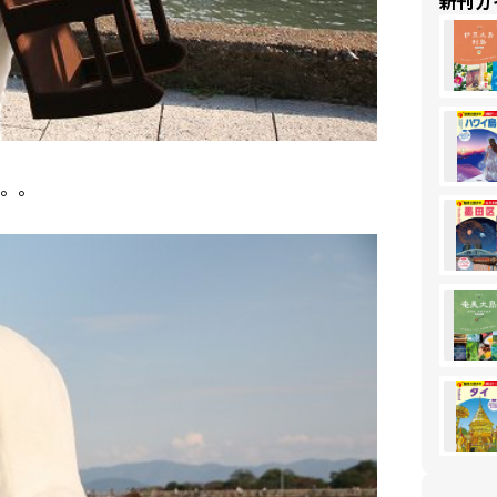
新刊ガ
。。