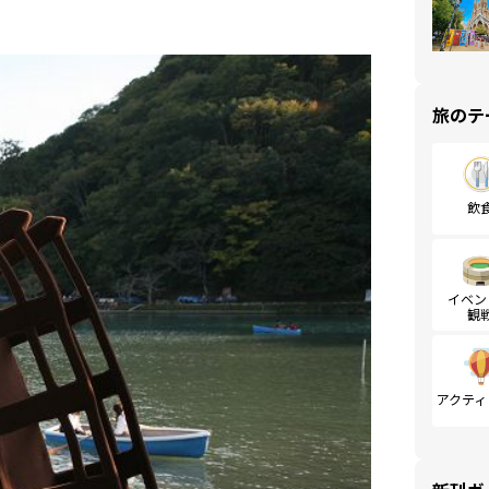
旅のテ
飲
イベン
観
アクティ