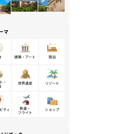
ーマ
食
建築・アート
宿泊
ト・
世界遺産
リゾート
戦
鉄道・
ビティ
ショップ
フライト